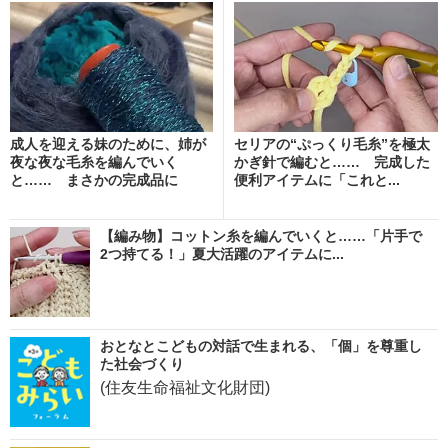
成人を迎える妹のために、姉が
セリアの“ぷっくり毛糸”を極太
夜な夜な毛糸を編んでいく
かぎ針で編むと…… 完成した
と…… まさかの完成品に
便利アイテムに「これと...
「こ...
【編み物】コットン糸を編んでいくと……「片手で
2つ持てる！」夏大活躍のアイテムに...
おとなとこどもの対話で生まれる、「個」を尊重し
た社会づくり
(住友生命福祉文化財団)