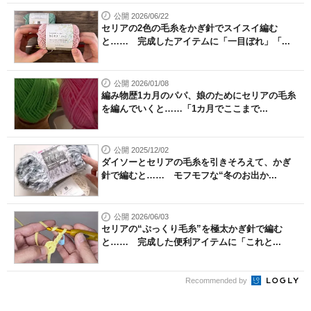
公開 2026/06/22
セリアの2色の毛糸をかぎ針でスイスイ編む
と…… 完成したアイテムに「一目ぼれ」「...
公開 2026/01/08
編み物歴1カ月のパパ、娘のためにセリアの毛糸
を編んでいくと……「1カ月でここまで...
公開 2025/12/02
ダイソーとセリアの毛糸を引きそろえて、かぎ
針で編むと…… モフモフな“冬のお出か...
公開 2026/06/03
セリアの“ぷっくり毛糸”を極太かぎ針で編む
と…… 完成した便利アイテムに「これと...
Recommended by