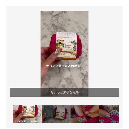
ITの今と未来を見通す
スマホと通信の最新トレンド
進化するPCとデバイスの未来
好きが集まる 比べて選べる
ビジネスと働き方のヒント
AI活用のいまが分かる
企業ITのトレンドを詳説
ちょっと派手な毛糸
経営リーダーのコミュニティ
マーケ×ITの今がよく分かる
ITエンジニア向け専門サイト