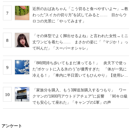
い」
近所のおばあちゃん「こう切ると食べやすいよ〜」→教
7
わった“スイカの切り方”を試してみると…… 目からウ
ロコの光景に「やってみます」
「その体型でよく脚出せるよね」と言われた女性→ミニ
8
丈ワンピを着たら…… まさかの姿に「『マジか！』っ
て叫んだ」「スーパーオシャレ」
「8時間持ち歩いてもまだ凍ってる！」 炎天下で使っ
9
た“ポケットに入る氷のう”が優秀すぎた 「体が一気に
冷える！」「車内に半日置いてもひんやり」【使用レビ
ュー】
「家族分を購入、もう3脚追加購入するつもり」 ワー
10
クマンの“1900円アウトドアチェア”に反響 「90キロ級
でも安心して座れた」「キャンプの1軍」の声
アンケート