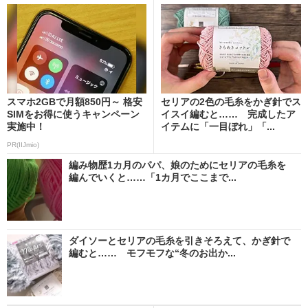
スマホ2GBで月額850円～ 格安
セリアの2色の毛糸をかぎ針でス
SIMをお得に使うキャンペーン
イスイ編むと…… 完成したア
実施中！
イテムに「一目ぼれ」「...
PR(IIJmio)
編み物歴1カ月のパパ、娘のためにセリアの毛糸を
編んでいくと……「1カ月でここまで...
ダイソーとセリアの毛糸を引きそろえて、かぎ針で
編むと…… モフモフな“冬のお出か...