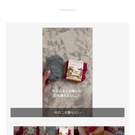
企業向けIT製品の総合サイト
advertisement
IT製品の技術・比較・事例
製造業のIT導入・活用を支援
モノづくり技術者専門サイト
エレクトロニクス専門サイト
電子設計の基本と応用
エネルギーの専門メディア
建設×テクノロジーの最前線
ちょっと気になるネットの話題
今日こそ勝ちたい