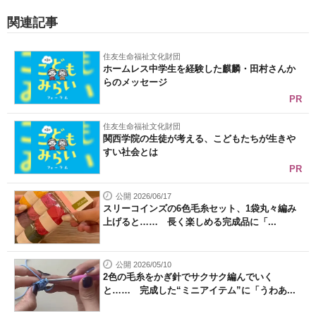
関連記事
住友生命福祉文化財団
ホームレス中学生を経験した麒麟・田村さんか
らのメッセージ
PR
住友生命福祉文化財団
関西学院の生徒が考える、こどもたちが生きや
すい社会とは
PR
公開 2026/06/17
スリーコインズの6色毛糸セット、1袋丸々編み
上げると…… 長く楽しめる完成品に「...
公開 2026/05/10
2色の毛糸をかぎ針でサクサク編んでいく
と…… 完成した“ミニアイテム”に「うわあ...