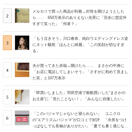
メルカリで買った商品が到着→封筒を開けようとした
2
ら…… 650万表示のありえない光景に「完全に想定外
すぎて笑った」「何者？」
「もう泣きそう」川口春奈、純白ウエディングドレス姿
3
にネット騒然「ほんとに綺麗」「この笑顔が切なすぎ
る」
夫が買ってきた赤福→開けたら…… まさかの中身に
4
「お店に電話してしまいそう」「さすがに初めて見まし
た笑」と107万表示
「即買いしました」羽田空港で衝動買いした“まさかの
5
お土産”に「見たことない！」「みんなに自慢したい」
「このパジャマじゃないと寝られない」 ユニクロ
6
の“エアリズムパジャマ”が口コミで好評 「冷房をつけ
っぱなしでも長袖がありがたい」「夏でも暑く感じな