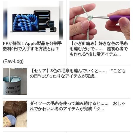
FPが解説！Apple製品を分割手
【かぎ針編み】好きな色の毛糸
数料0円で入手する方法とは？
を編むだけで…… 超初心者で
も作れる“推し活アイテム...
(Fav-Log)
【セリア】3色の毛糸を編んでいくと…… “こども
の日”にぴったりなアイテムが完成...
ダイソーの毛糸を使って編み続けると…… おしゃ
れでかわいい冬のアイテムが完成「ク...