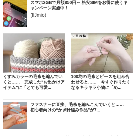
スマホ2GBで月額850円～ 格安SIMをお得に使うキ
ャンペーン実施中！
(IIJmio)
くすみカラーの毛糸を編んでい
100均の毛糸とビーズを組み合
くと…… 完成した“お出かけア
わせると…… 今すぐ作りたく
イテム”に「とても可愛...
なるキラキラ小物に「め...
ファスナーに直接、毛糸を編みこんでいくと……
初心者向けの“かぎ針編み作品”が7...