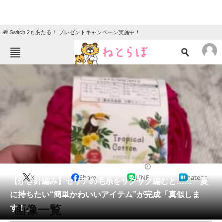
🎁 Switch 2もあたる！ プレゼントキャンペーン実施中！
ねとらぼメニュー
TOP
ニュース
エンタメ
クイズ
グルメ
地域
住まい
教育・育児
動物
リサーチ
ライフスタイル
2025/06/26 08:35（公開）
X
Share
LINE
hatena
会員記事
【かぎ針編み】セリアの毛糸をサクサク編むと…… 夏
に持ちたい“簡単かわいいアイテム”が完成「真似しま
メディア
画像一覧
す！」
注目記事を集めた総合ページ