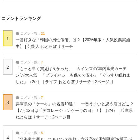
コメントランキング
コメント数：
21
1
一番好きな「韓国の男性俳優」は？【2026年版・人気投票実施
中】 | 芸能人 ねとらぼリサーチ
コメント数：
7
2
「もっと早く買えば良かった」 カインズの“車内遮光カーテ
ン”が大人気 「プライバシーも保てて安心」「ぐっすり眠れま
した」（2/2） | ライフ ねとらぼリサーチ：2ページ目
コメント数：
7
3
兵庫県の「ケーキ」の名店10選！ 一番うまいと思う店はどこ？
【7月12日は「デコレーションケーキの日」！】（2/4） | 兵庫県
ねとらぼリサーチ：2ページ目
コメント数：
5
4
「北海道土産としてもセンス抜群」六花亭の“店舗限定”お菓子が