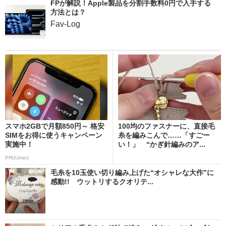
FPが解説！Apple製品を分割手数料0円で入手する
方法とは？
Fav-Log
スマホ2GBで月額850円～ 格安
100均のファスナーに、直接毛
SIMをお得に使うキャンペーン
糸を編みこんで……「すごー
実施中！
い！」 “かぎ針編みのア...
PR(IIJmio)
毛糸を10玉使い切り編み上げた“オシャレな大作”に
感動!! ウットリするクオリテ...