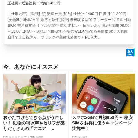
正社員 / 派遣社員：時給1,400円
【仕事内容】[雇用形態] 派遣社員 [給与] <時給> 1400円 日収例:11,200円
(実働8h) 研修7日間:給与同条件 [特徴] 未経験者活躍 フリーター活躍 即日勤
務OK 交通費支給 ミドル活躍中 長期 週払い・日払いあり [勤務時間] 09:00
～18:00 日払い・週払い可能!来社不要のWEB登録で応募簡単 駅チカ倉庫
勤務で土日祝休み、ブランクや業種未経験でもPC入力...
今、あなたにオススメ
おかたづけもできる点がうれし
スマホ2GBで月額850円～ 格安
い！ 動物の鳴き声やセリフが盛
SIMをお得に使うキャンペーン
りだくさんの「アニア ...
実施中！
PR(タカラトミー｜Hugkum)
PR(IIJmio)