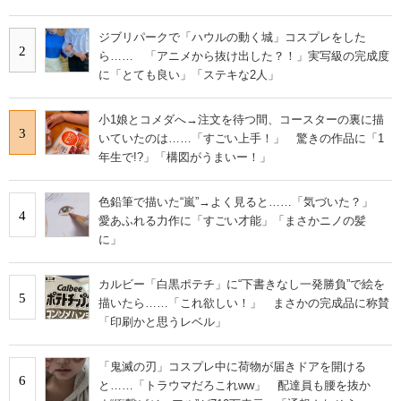
ジブリパークで「ハウルの動く城」コスプレをした
2
ら…… 「アニメから抜け出した？！」実写級の完成度
に「とても良い」「ステキな2人」
小1娘とコメダへ→注文を待つ間、コースターの裏に描
3
いていたのは……「すごい上手！」 驚きの作品に「1
年生で!?」「構図がうまいー！」
色鉛筆で描いた“嵐”→よく見ると……「気づいた？」
4
愛あふれる力作に「すごい才能」「まさかニノの髪
に」
カルビー「白黒ポテチ」に“下書きなし一発勝負”で絵を
5
描いたら……「これ欲しい！」 まさかの完成品に称賛
「印刷かと思うレベル」
「鬼滅の刃」コスプレ中に荷物が届きドアを開ける
6
と……「トラウマだろこれww」 配達員も腰を抜か