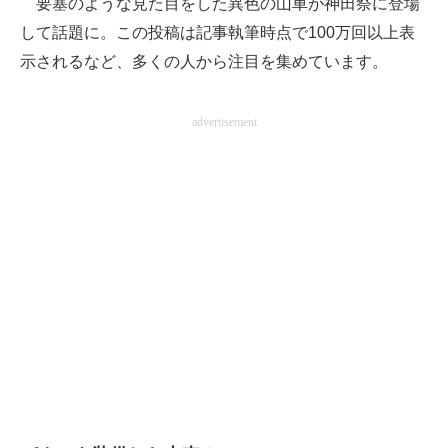
要塞のような見た目をした異色の山車が神田祭に登場
して話題に。この投稿は記事執筆時点で100万回以上表
ITの今と未来を見通す
示されるなど、多くの人から注目を集めています。
スマホと通信の最新トレンド
advertisement
進化するPCとデバイスの未来
好きが集まる 比べて選べる
ビジネスと働き方のヒント
AI活用のいまが分かる
企業ITのトレンドを詳説
経営リーダーのコミュニティ
マーケ×ITの今がよく分かる
ITエンジニア向け専門サイト