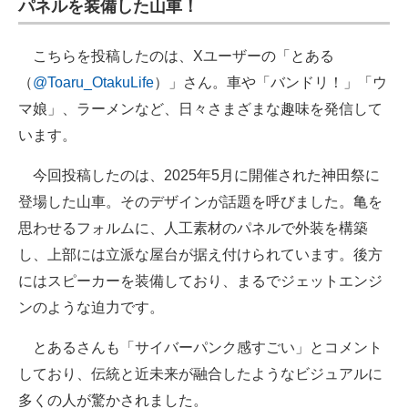
パネルを装備した山車！
企業向けIT製品の総合サイト
こちらを投稿したのは、Xユーザーの「とある
IT製品の技術・比較・事例
（
@Toaru_OtakuLife
）」さん。車や「バンドリ！」「ウ
製造業のIT導入・活用を支援
マ娘」、ラーメンなど、日々さまざまな趣味を発信して
います。
モノづくり技術者専門サイト
今回投稿したのは、2025年5月に開催された神田祭に
エレクトロニクス専門サイト
登場した山車。そのデザインが話題を呼びました。亀を
電子設計の基本と応用
思わせるフォルムに、人工素材のパネルで外装を構築
し、上部には立派な屋台が据え付けられています。後方
エネルギーの専門メディア
にはスピーカーを装備しており、まるでジェットエンジ
建設×テクノロジーの最前線
ンのような迫力です。
ちょっと気になるネットの話題
とあるさんも「サイバーパンク感すごい」とコメント
しており、伝統と近未来が融合したようなビジュアルに
多くの人が驚かされました。