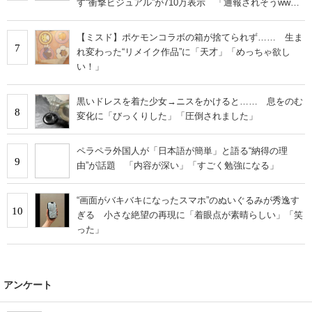
す“衝撃ビジュアル”が710万表示 「通報されそうww」
「流石に叫んでまう」
【ミスド】ポケモンコラボの箱が捨てられず…… 生ま
7
れ変わった“リメイク作品”に「天才」「めっちゃ欲し
い！」
黒いドレスを着た少女→ニスをかけると…… 息をのむ
8
変化に「びっくりした」「圧倒されました」
ペラペラ外国人が「日本語が簡単」と語る“納得の理
9
由”が話題 「内容が深い」「すごく勉強になる」
“画面がバキバキになったスマホ”のぬいぐるみが秀逸す
10
ぎる 小さな絶望の再現に「着眼点が素晴らしい」「笑
った」
アンケート