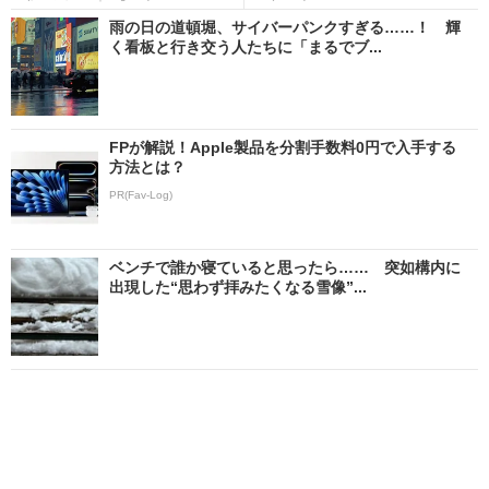
雨の日の道頓堀、サイバーパンクすぎる……！ 輝
く看板と行き交う人たちに「まるでブ...
FPが解説！Apple製品を分割手数料0円で入手する
方法とは？
PR(Fav-Log)
ベンチで誰か寝ていると思ったら…… 突如構内に
出現した“思わず拝みたくなる雪像”...