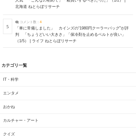
人気 「こんなの初めて」「箱買いするべきだった」（1/2） |
北海道 ねとらぼリサーチ
コメント数：
4
5
「車に常備しました」 カインズの“1980円クーラーバッグ”が評
判 「ちょうどいい大きさ」「保冷剤を止めるベルトが良い」
（1/5） | ライフ ねとらぼリサーチ
カテゴリ一覧
IT・科学
エンタメ
おかね
カルチャー・アート
クイズ