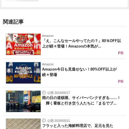
関連記事
Amazon
「え、こんなセールやってたの？」80％OFF以
上が続々登場！Amazonの本気が...
PR
Amazon
Amazon今日も見逃せない！80%OFF以上が
続々登場
PR
公開 2024/05/17
雨の日の道頓堀、サイバーパンクすぎる……！
輝く看板と行き交う人たちに「まるでブ...
公開 2025/05/21
フラッと入った海鮮料理店で、足元を見た