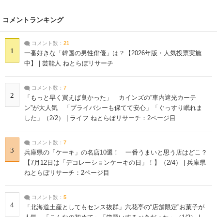
コメントランキング
コメント数：
21
1
一番好きな「韓国の男性俳優」は？【2026年版・人気投票実施
中】 | 芸能人 ねとらぼリサーチ
コメント数：
7
2
「もっと早く買えば良かった」 カインズの“車内遮光カーテ
ン”が大人気 「プライバシーも保てて安心」「ぐっすり眠れま
した」（2/2） | ライフ ねとらぼリサーチ：2ページ目
コメント数：
7
3
兵庫県の「ケーキ」の名店10選！ 一番うまいと思う店はどこ？
【7月12日は「デコレーションケーキの日」！】（2/4） | 兵庫県
ねとらぼリサーチ：2ページ目
コメント数：
5
4
「北海道土産としてもセンス抜群」六花亭の“店舗限定”お菓子が