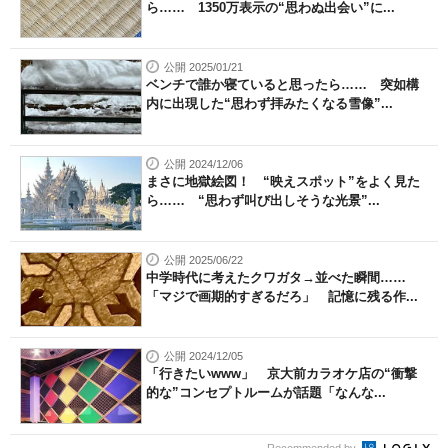
ら…… 1350万表示の“思わぬ出会い”に...
公開 2025/01/21
ベンチで誰か寝ていると思ったら…… 突如構
内に出現した“思わず拝みたくなる雪像”...
公開 2024/12/06
まさに地獄絵図！ “映えスポット”をよく見た
ら…… “思わず叫び出しそうな光景”...
公開 2025/06/22
中学時代に考えたクワガタ→並べた瞬間……
「マジで画期的すぎるだろ」 記憶に残る作...
公開 2024/12/05
「行きたいwww」 京大前カラオケ店の“衝撃
的な”コンセプトルームが話題「なんな...
Recommended by