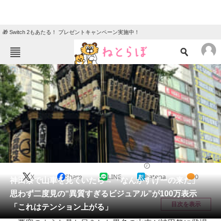
🎁 Switch 2もあたる！ プレゼントキャンペーン実施中！
ねとらぼメニュー
TOP
ニュース
エンタメ
クイズ
グルメ
地域
住まい
教育・育児
動物
リサーチ
カルチャー・アート
2025/06/30 09:30（公開）
X
Share
LINE
hatena
0
会員記事
神田祭で山車を見ていたら→「なんかすげーの来た」
思わず二度見の“異質すぎるビジュアル”が100万表示
メディア
目次を表示
「これはテンション上がる」
注目記事を集めた総合ページ