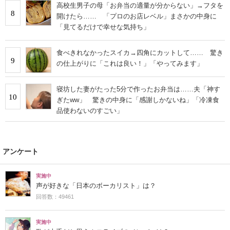
高校生男子の母「お弁当の適量が分からない」→フタを
8
開けたら…… 「プロのお店レベル」まさかの中身に
「見てるだけで幸せな気持ち」
食べきれなかったスイカ→四角にカットして…… 驚き
9
の仕上がりに「これは良い！」「やってみます」
寝坊した妻がたった5分で作ったお弁当は……夫「神す
10
ぎたww」 驚きの中身に「感謝しかないね」「冷凍食
品使わないのすごい」
アンケート
実施中
声が好きな「日本のボーカリスト」は？
回答数：49461
実施中