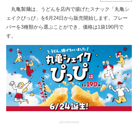
丸亀製麺は、うどんを店内で揚げたスナック「丸亀シ
ITの今と未来を見通す
ェイクぴっぴ」を6月24日から販売開始します。フレー
スマホと通信の最新トレンド
バーを3種類から選ぶことができ、価格は1袋190円で
す。
進化するPCとデバイスの未来
好きが集まる 比べて選べる
ビジネスと働き方のヒント
AI活用のいまが分かる
企業ITのトレンドを詳説
経営リーダーのコミュニティ
マーケ×ITの今がよく分かる
advertisement
ITエンジニア向け専門サイト