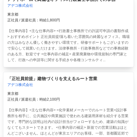
アデコ株式会社
東京都
正社員 / 派遣社員：時給1,800円
【仕事内容】<主な仕事内容> <行政書士事務所での許認可申請の書類作成
> おすすめポイント 正社員前提!落ち着いた雰囲気の綺麗なオフィス。職場
の方はみなさん優しく働きやすい環境です。研修サポートもございますの
で安心して就業いただけます。法律事務所・行政事務所などでの事務経験
のある方、歓迎です <仕事内容の補足> 産業廃棄物や環境規制の専門家と
して、行政への申請等に関する手続きや各種コンサルティ...
「正社員前提」建物づくりを支えるルート営業
アデコ株式会社
東京都
正社員 / 派遣社員：時給2,100円
【仕事内容】<主な仕事内容> <化学素材メーカーでのルート営業>設計事
務所を相手に、公共施設や商業施設で使われる建築用床材を紹介する営業
です。専門的な説明は社内の設計担当がフォローするため、建築の知識が
なくてもスタートできます。 <仕事内容の補足> 新規での営業活動はほと
んどございません。ほとんどが東京エリアのお客様。一部、首都圏近郊で