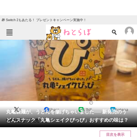
🎁 Switch 2もあたる！ プレゼントキャンペーン実施中！
ねとらぼメニュー
TOP
ニュース
エンタメ
クイズ
グルメ
地域
住まい
教育・育児
動物
リサーチ
グルメ
2025/06/23 20:06（公開）
X
Share
LINE
hatena
会員記事
丸亀製麺が、うどんを揚げちゃいました── 新発売のう
どんスナック「丸亀シェイクぴっぴ」おすすめの味は？
6月24日から販売です。
メディア
目次を表示
注目記事を集めた総合ページ