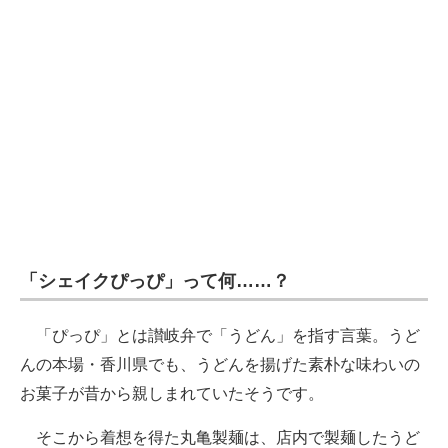
企業向けIT製品の総合サイト
IT製品の技術・比較・事例
製造業のIT導入・活用を支援
モノづくり技術者専門サイト
エレクトロニクス専門サイト
電子設計の基本と応用
「シェイクぴっぴ」って何……？
エネルギーの専門メディア
建設×テクノロジーの最前線
「ぴっぴ」とは讃岐弁で「うどん」を指す言葉。うど
んの本場・香川県でも、うどんを揚げた素朴な味わいの
ちょっと気になるネットの話題
お菓子が昔から親しまれていたそうです。
そこから着想を得た丸亀製麺は、店内で製麺したうど