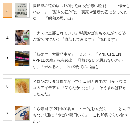
長野県の道の駅→150円で買った“赤い粒”は……「懐かし
3
いぃー」 “驚きの正体”に「実家や近所の庭になってた
なー」「昭和の思い出」
「ナスは全部これでいい」94歳おばあちゃんが作る“夕
4
ご飯”がすごい！「真似してみます」「憧れます」
「転売ヤー大量発生か」 ミスド、『Mrs. GREEN
5
APPLEの箱』転売続出 「情けないと思わないのか
な」「呆れるわ」 2500円での出品も
メロンのワタは捨てないで！→54万再生の“目からウロ
6
コのアイデア”に「知らなかった！」「そうすれば良か
ったんだ」
くら寿司で130円の“裏メニュー”を頼んだら…… とんで
7
もない1皿に「やばい明日いく」「これ10貫ぐらい食べ
たい」