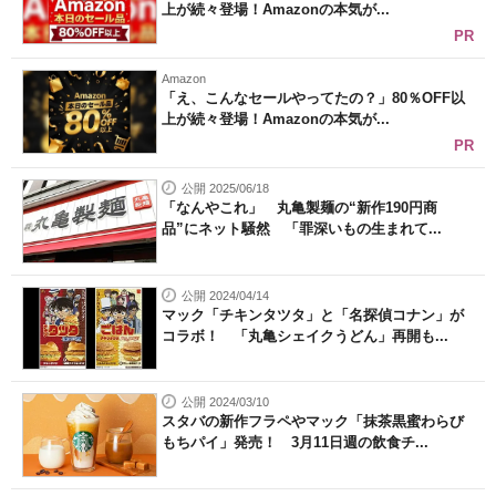
上が続々登場！Amazonの本気が...
PR
Amazon
「え、こんなセールやってたの？」80％OFF以
上が続々登場！Amazonの本気が...
PR
公開 2025/06/18
「なんやこれ」 丸亀製麺の“新作190円商
品”にネット騒然 「罪深いもの生まれて...
公開 2024/04/14
マック「チキンタツタ」と「名探偵コナン」が
コラボ！ 「丸亀シェイクうどん」再開も...
公開 2024/03/10
スタバの新作フラペやマック「抹茶黒蜜わらび
もちパイ」発売！ 3月11日週の飲食チ...