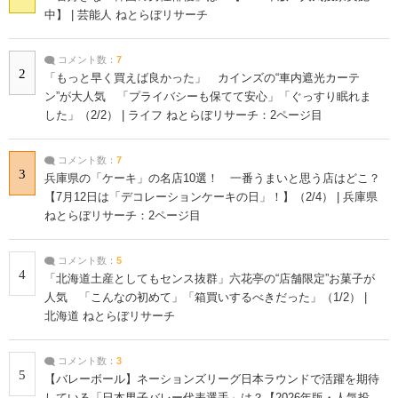
中】 | 芸能人 ねとらぼリサーチ
コメント数：
7
2
「もっと早く買えば良かった」 カインズの“車内遮光カーテ
ン”が大人気 「プライバシーも保てて安心」「ぐっすり眠れま
した」（2/2） | ライフ ねとらぼリサーチ：2ページ目
コメント数：
7
3
兵庫県の「ケーキ」の名店10選！ 一番うまいと思う店はどこ？
【7月12日は「デコレーションケーキの日」！】（2/4） | 兵庫県
ねとらぼリサーチ：2ページ目
コメント数：
5
4
「北海道土産としてもセンス抜群」六花亭の“店舗限定”お菓子が
人気 「こんなの初めて」「箱買いするべきだった」（1/2） |
北海道 ねとらぼリサーチ
コメント数：
3
5
【バレーボール】ネーションズリーグ日本ラウンドで活躍を期待
している「日本男子バレー代表選手」は？【2026年版・人気投