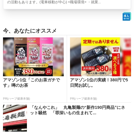
の活動もあります。(電車移動が中心) <職場環境> ・就業...
今、あなたにオススメ
アマゾン1位「このお茶ガチで
アマゾン1位の実績！380円で5
す」噂のお茶
日間お試し。
PR(ハーブ健康本舗)
PR(ハーブ健康本舗)
「なんやこれ」 丸亀製麺の“新作190円商品”にネ
ット騒然 「罪深いもの生まれて...