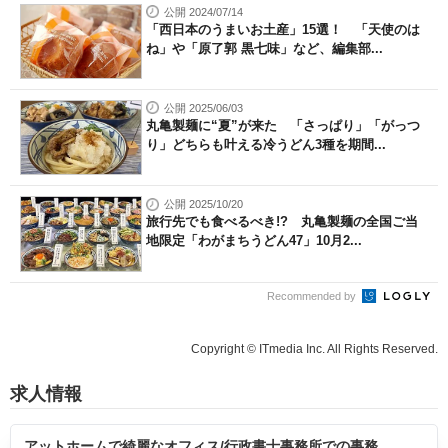
公開 2024/07/14
「西日本のうまいお土産」15選！ 「天使のは
ね」や「原了郭 黒七味」など、編集部...
公開 2025/06/03
丸亀製麺に“夏”が来た 「さっぱり」「がっつ
り」どちらも叶える冷うどん3種を期間...
公開 2025/10/20
旅行先でも食べるべき!? 丸亀製麺の全国ご当
地限定「わがまちうどん47」10月2...
Recommended by
Copyright © ITmedia Inc. All Rights Reserved.
求人情報
アットホームで綺麗なオフィス/行政書士事務所での事務