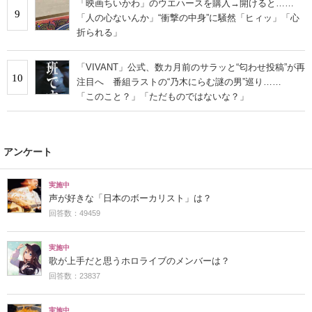
「映画ちいかわ」のウエハースを購入→開けると……
9
「人の心ないんか」“衝撃の中身”に騒然「ヒィッ」「心
折られる」
「VIVANT」公式、数カ月前のサラッと“匂わせ投稿”が再
10
注目へ 番組ラストの“乃木にらむ謎の男”巡り……
「このこと？」「ただものではないな？」
アンケート
実施中
声が好きな「日本のボーカリスト」は？
回答数：49459
実施中
歌が上手だと思うホロライブのメンバーは？
回答数：23837
実施中