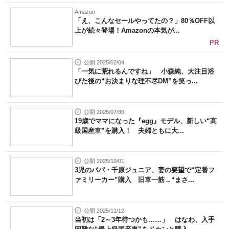
Amazon
「え、こんなセールやってたの？」80％OFF以
上が続々登場！Amazonの本気が...
PR
公開 2025/02/04
「一気に荒れるんですね」 小森純、大注目浴
びた後の“お決まりな理不尽DM”を笑っ...
公開 2025/07/30
19歳でママになった『egg』モデル、新しい“高
級国産車”を購入！ 夫婦ともに大...
公開 2025/10/01
3児のパパ・千原ジュニア、妻の要望で“定番フ
ァミリーカー”購入 旧車一筋→“まさ...
公開 2025/11/12
当初は「2～3年待つかも……」 はなわ、入手