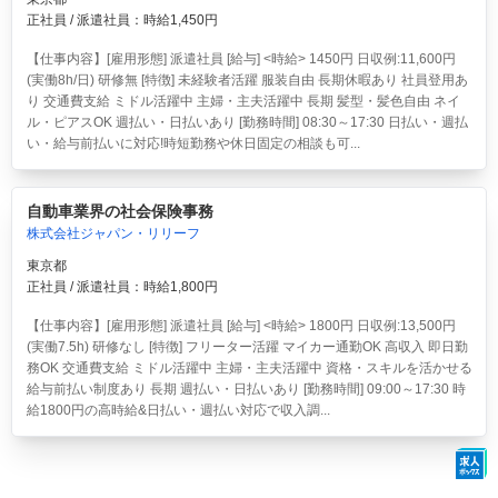
正社員 / 派遣社員：時給1,450円
【仕事内容】[雇用形態] 派遣社員 [給与] <時給> 1450円 日収例:11,600円
(実働8h/日) 研修無 [特徴] 未経験者活躍 服装自由 長期休暇あり 社員登用あ
り 交通費支給 ミドル活躍中 主婦・主夫活躍中 長期 髪型・髪色自由 ネイ
ル・ピアスOK 週払い・日払いあり [勤務時間] 08:30～17:30 日払い・週払
い・給与前払いに対応!時短勤務や休日固定の相談も可...
自動車業界の社会保険事務
株式会社ジャパン・リリーフ
東京都
正社員 / 派遣社員：時給1,800円
【仕事内容】[雇用形態] 派遣社員 [給与] <時給> 1800円 日収例:13,500円
(実働7.5h) 研修なし [特徴] フリーター活躍 マイカー通勤OK 高収入 即日勤
務OK 交通費支給 ミドル活躍中 主婦・主夫活躍中 資格・スキルを活かせる
給与前払い制度あり 長期 週払い・日払いあり [勤務時間] 09:00～17:30 時
給1800円の高時給&日払い・週払い対応で収入調...