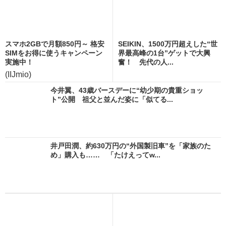
スマホ2GBで月額850円～ 格安
SEIKIN、1500万円超えした“世
SIMをお得に使うキャンペーン
界最高峰の1台”ゲットで大興
実施中！
奮！ 先代の人...
(IIJmio)
今井翼、43歳バースデーに“幼少期の貴重ショッ
ト”公開 祖父と並んだ姿に「似てる...
井戸田潤、約630万円の“外国製旧車”を「家族のた
め」購入も…… 「たけえってw...