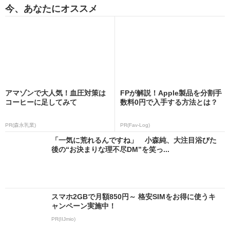
今、あなたにオススメ
アマゾンで大人気！血圧対策は
FPが解説！Apple製品を分割手
コーヒーに足してみて
数料0円で入手する方法とは？
PR(森永乳業)
PR(Fav-Log)
「一気に荒れるんですね」 小森純、大注目浴びた
後の“お決まりな理不尽DM”を笑っ...
スマホ2GBで月額850円～ 格安SIMをお得に使うキ
ャンペーン実施中！
PR(IIJmio)