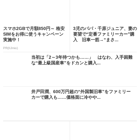
スマホ2GBで月額850円～ 格安
3児のパパ・千原ジュニア、妻の
SIMをお得に使うキャンペーン
要望で“定番ファミリーカー”購
実施中！
入 旧車一筋→“まさ...
PR(IIJmio)
当初は「2～3年待つかも……」 はなわ、入手困難
な“最上級国産車”をドカンと購入...
井戸田潤、600万円超の“外国製旧車”をファミリー
カーで購入も……価格面に冷やや...