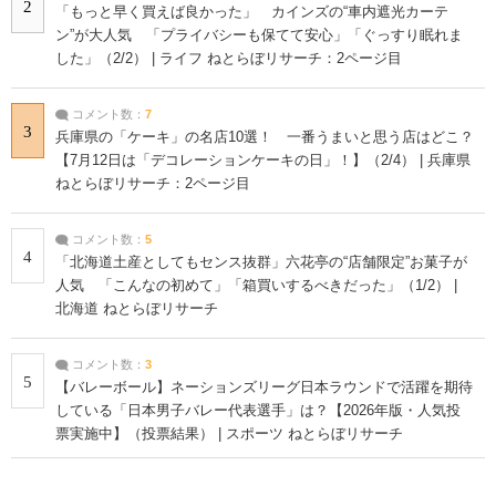
2
「もっと早く買えば良かった」 カインズの“車内遮光カーテ
ン”が大人気 「プライバシーも保てて安心」「ぐっすり眠れま
した」（2/2） | ライフ ねとらぼリサーチ：2ページ目
コメント数：
7
3
兵庫県の「ケーキ」の名店10選！ 一番うまいと思う店はどこ？
【7月12日は「デコレーションケーキの日」！】（2/4） | 兵庫県
ねとらぼリサーチ：2ページ目
コメント数：
5
4
「北海道土産としてもセンス抜群」六花亭の“店舗限定”お菓子が
人気 「こんなの初めて」「箱買いするべきだった」（1/2） |
北海道 ねとらぼリサーチ
コメント数：
3
5
【バレーボール】ネーションズリーグ日本ラウンドで活躍を期待
している「日本男子バレー代表選手」は？【2026年版・人気投
票実施中】（投票結果） | スポーツ ねとらぼリサーチ