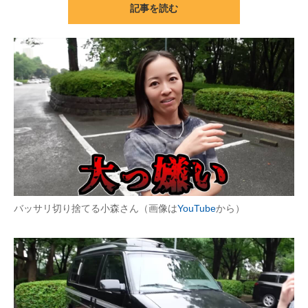
記事を読む
ITの今と未来を見通す
スマホと通信の最新トレンド
進化するPCとデバイスの未来
好きが集まる 比べて選べる
ビジネスと働き方のヒント
AI活用のいまが分かる
企業ITのトレンドを詳説
バッサリ切り捨てる小森さん（画像は
YouTube
から）
経営リーダーのコミュニティ
マーケ×ITの今がよく分かる
ITエンジニア向け専門サイト