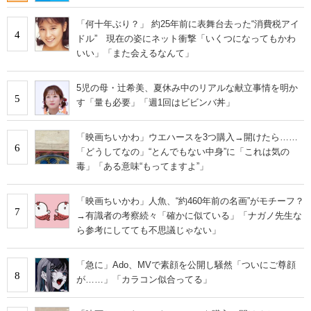
「何十年ぶり？」 約25年前に表舞台去った“消費税アイ
4
ドル” 現在の姿にネット衝撃「いくつになってもかわ
いい」「また会えるなんて」
5児の母・辻希美、夏休み中のリアルな献立事情を明か
5
す「量も必要」「週1回はビビンバ丼」
「映画ちいかわ」ウエハースを3つ購入→開けたら……
6
「どうしてなの」“とんでもない中身”に「これは気の
毒」「ある意味“もってますよ”」
「映画ちいかわ」人魚、“約460年前の名画”がモチーフ？
7
→有識者の考察続々「確かに似ている」「ナガノ先生な
ら参考にしてても不思議じゃない」
「急に」Ado、MVで素顔を公開し騒然「ついにご尊顔
8
が……」「カラコン似合ってる」