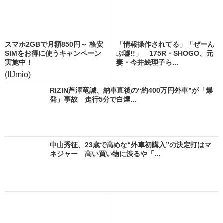
スマホ2GBで月額850円～ 格安
「情報操作されてる」「ぜーん
SIMをお得に使うキャンペーン
ぶ嘘!!」 175R・SHOGO、元
実施中！
妻・今井絵理子ら...
(IIJmio)
RIZIN芦澤竜誠、納車直後の“約400万円外車”が「爆
発」事故 走行5分で白煙...
中山秀征、23歳で高めな“外車初購入”の決定打はマ
ネジャー 高い買い物に渋るや「...