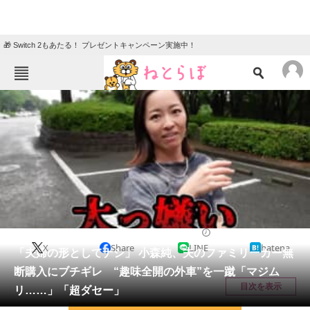
🎁 Switch 2もあたる！ プレゼントキャンペーン実施中！
ねとらぼメニュー
TOP
ニュース
エンタメ
クイズ
グルメ
地域
住まい
教育・育児
動物
リサーチ
エンタメ
2025/06/25 15:00（公開）
X
Share
LINE
hatena
会員記事
「夫婦の形としてナシ」 小森純、夫のファミリーカー無
断購入にブチギレ “趣味全開の外車”を一蹴「マジム
メディア
目次を表示
リ……」「超ダセー」
注目記事を集めた総合ページ