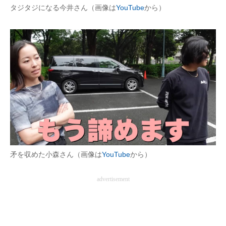
タジタジになる今井さん（画像は
YouTube
から）
矛を収めた小森さん（画像は
YouTube
から）
advertisement