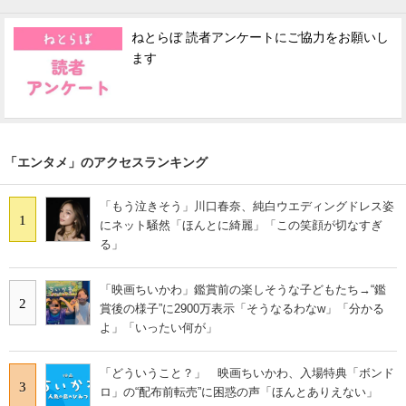
ねとらぼ 読者アンケートにご協力をお願いし
ます
「エンタメ」のアクセスランキング
「もう泣きそう」川口春奈、純白ウエディングドレス姿
1
にネット騒然「ほんとに綺麗」「この笑顔が切なすぎ
る」
「映画ちいかわ」鑑賞前の楽しそうな子どもたち→“鑑
2
賞後の様子”に2900万表示「そうなるわなw」「分かる
よ」「いったい何が」
「どういうこと？」 映画ちいかわ、入場特典「ボンド
3
ロ」の“配布前転売”に困惑の声「ほんとありえない」