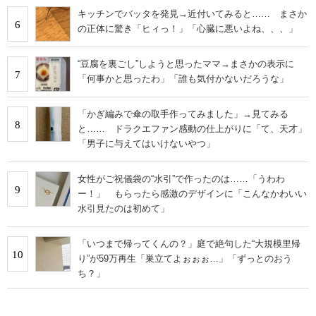
キッチンでバッタを発見→近付いてみると…… まさか
6
の正体に驚き「ヒィっ！」「心臓に悪いよね、、、」
“豆腐を裏ごし”しようと思ったママ→まさかの表示に
7
「何事かと思ったわ」「誰も気付かないだろうな」
「かぎ編みで傘の取手作ってみました」→見てみる
8
と…… ドラクエファン感動の仕上がりに「て、天才」
「男子に与えてはいけないやつ」
女性がご祝儀袋の“水引”で作ったのは……「うわわ
9
ー！」 もらったら感激のデザインに「こんなかわいい
水引見たのは初めて」
「いつまで帰ってくんの？」庭で絶句した“大規模里帰
10
り”が59万再生「巣立てよぉぉぉ…」「ずっとのおう
ち？」