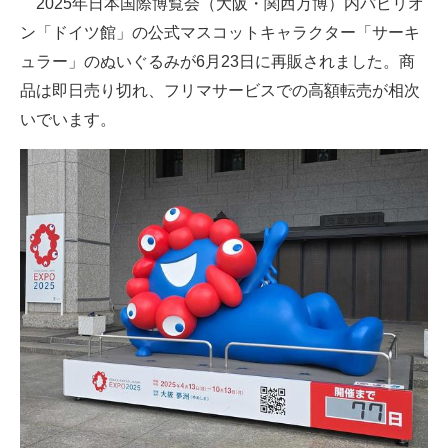
2025年日本国際博覧会（大阪・関西万博）内パビリオ
ン「ドイツ館」の公式マスコットキャラクター「サーキ
ITの今と未来を見通す
ュラー」のぬいぐるみが6月23日に再販されました。商
スマホと通信の最新トレンド
品は即日売り切れ、フリマサービスでの高額転売が相次
いでいます。
進化するPCとデバイスの未来
好きが集まる 比べて選べる
ビジネスと働き方のヒント
AI活用のいまが分かる
企業ITのトレンドを詳説
経営リーダーのコミュニティ
マーケ×ITの今がよく分かる
ITエンジニア向け専門サイト