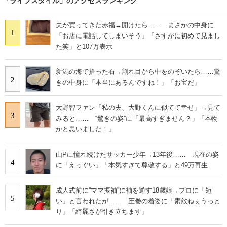
「ライフスタイル」のアクセスランキング
夫が買ってきた赤福→開けたら…… まさかの中身に
1
「お店に電話してしまいそう」「さすがに初めて見まし
た笑」と107万表示
新潟の海で拾った石→割れ目から中をのぞいたら……驚
2
きの中身に「本当にあるんですね！」「お宝だ」
大野智ファン「私の夫、大野くんに似てて幸せ」→見て
3
みると…… ‟驚きの姿”に「最高すぎません？」「本物
かと思いました！」
山Pに憧れ続けたサッカー少年→13年後…… 現在の姿
4
に「えっぐい」「本気すぎて尊敬する」と49万再生
成人式前に“ママ振袖”に袖を通す18歳娘→プロに「短
5
い」と言われたが…… 圧巻の着姿に「素敵ねぇうっと
り」「綺麗さが引き立ちます」