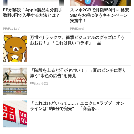
FPが解説！Apple製品を分割手
スマホ2GBで月額850円～ 格安
数料0円で入手する方法とは？
SIMをお得に使うキャンペーン
実施中！
PR(Fav-Log)
PR(IIJmio)
万博×リラックマ、衝撃ビジュアルのグッズに「う
おおお！」「これは良いコラボ」 品...
「階段を上ると汗がヤバい！」→夏のピンチに寄り
添う“水色の広告”を発見
PR(ねとらぼ)
「これはひどいって……」ユニクロ×ラブブ オン
ラインは“約5分で完売” 「商品を...