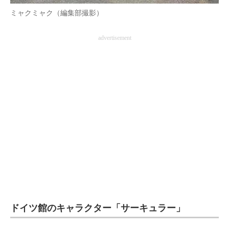
企業向けIT製品の総合サイト
ミャクミャク（編集部撮影）
IT製品の技術・比較・事例
advertisement
製造業のIT導入・活用を支援
モノづくり技術者専門サイト
エレクトロニクス専門サイト
電子設計の基本と応用
エネルギーの専門メディア
建設×テクノロジーの最前線
ちょっと気になるネットの話題
ドイツ館のキャラクター「サーキュラー」