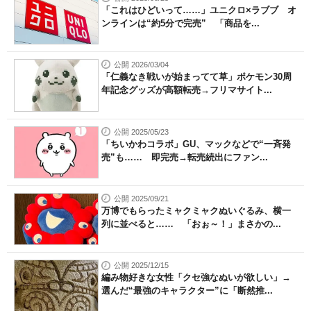
「これはひどいって……」ユニクロ×ラブブ オ
ンラインは“約5分で完売” 「商品を...
公開 2026/03/04
「仁義なき戦いが始まってて草」ポケモン30周
年記念グッズが高額転売→フリマサイト...
公開 2025/05/23
「ちいかわコラボ」GU、マックなどで“一斉発
売”も…… 即完売→転売続出にファン...
公開 2025/09/21
万博でもらったミャクミャクぬいぐるみ、横一
列に並べると…… 「おぉ～！」まさかの...
公開 2025/12/15
編み物好きな女性「クセ強なぬいが欲しい」→
選んだ“最強のキャラクター”に「断然推...