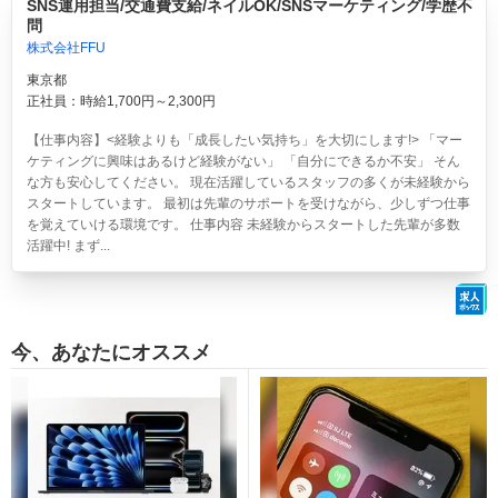
SNS運用担当/交通費支給/ネイルOK/SNSマーケティング/学歴不
問
株式会社FFU
東京都
正社員：時給1,700円～2,300円
【仕事内容】<経験よりも「成長したい気持ち」を大切にします!> 「マー
ケティングに興味はあるけど経験がない」 「自分にできるか不安」 そん
な方も安心してください。 現在活躍しているスタッフの多くが未経験から
スタートしています。 最初は先輩のサポートを受けながら、少しずつ仕事
を覚えていける環境です。 仕事内容 未経験からスタートした先輩が多数
活躍中! まず...
今、あなたにオススメ