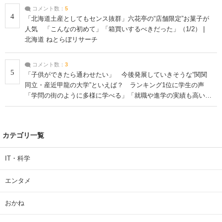
コメント数：
5
4
「北海道土産としてもセンス抜群」六花亭の“店舗限定”お菓子が
人気 「こんなの初めて」「箱買いするべきだった」（1/2） |
北海道 ねとらぼリサーチ
コメント数：
3
5
「子供ができたら通わせたい」 今後発展していきそうな“関関
同立・産近甲龍の大学”といえば？ ランキング1位に学生の声
「学問の街のように多様に学べる」「就職や進学の実績も高い」
| 大学 ねとらぼリサーチ
カテゴリ一覧
IT・科学
エンタメ
おかね