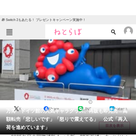
🎁 Switch 2もあたる！ プレゼントキャンペーン実施中！
ねとらぼメニュー
TOP
ニュース
エンタメ
クイズ
グルメ
地域
住まい
教育・育児
動物
リサーチ
ライフスタイル
2025/06/25 16:12（公開）
X
Share
LINE
hatena
会員記事
万博・ドイツ館の人気キャラグッズ、再販も即完売→高
額転売「悲しいです」「怒りで震えてる」 公式「再入
メディア
目次を表示
荷を進めています」
注目記事を集めた総合ページ