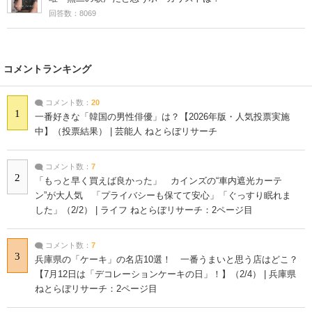
回答数：8069
コメントランキング
コメント数：
20
1
一番好きな「韓国の男性俳優」は？【2026年版・人気投票実施
中】（投票結果） | 芸能人 ねとらぼリサーチ
コメント数：
7
2
「もっと早く買えば良かった」 カインズの“車内遮光カーテ
ン”が大人気 「プライバシーも保てて安心」「ぐっすり眠れま
した」（2/2） | ライフ ねとらぼリサーチ：2ページ目
コメント数：
7
3
兵庫県の「ケーキ」の名店10選！ 一番うまいと思う店はどこ？
【7月12日は「デコレーションケーキの日」！】（2/4） | 兵庫県
ねとらぼリサーチ：2ページ目