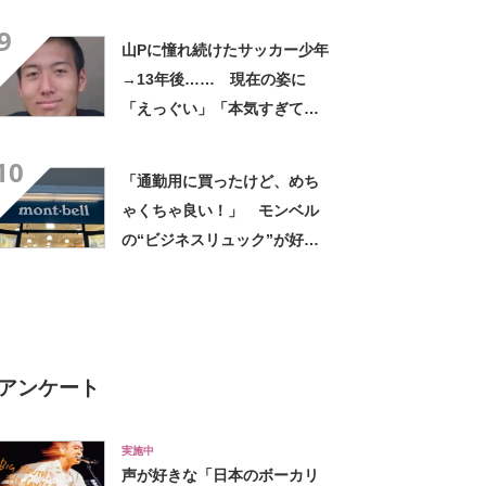
デに「全色ほしいくらい」
9
「参考になりました」
山Pに憧れ続けたサッカー少年
→13年後…… 現在の姿に
「えっぐい」「本気すぎて尊
敬する」と49万再生
10
「通勤用に買ったけど、めち
ゃくちゃ良い！」 モンベル
の“ビジネスリュック”が好
評 「615グラムで軽い」
「たくさん入る」「満員電車
に乗りやすくなった」
アンケート
から）
実施中
声が好きな「日本のボーカリ