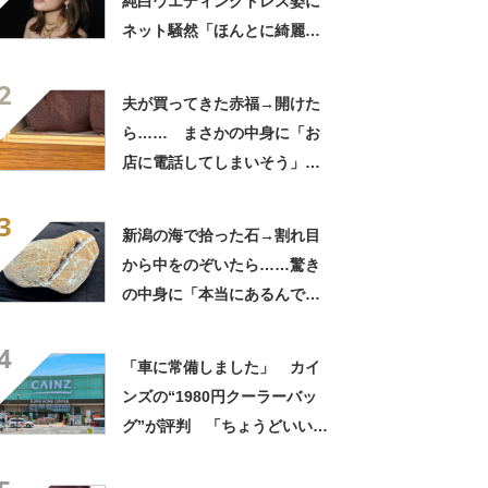
純白ウエディングドレス姿に
ネット騒然「ほんとに綺麗」
「この笑顔が切なすぎる」
2
から）
夫が買ってきた赤福→開けた
ら…… まさかの中身に「お
店に電話してしまいそう」
「さすがに初めて見ました
3
笑」と107万表示
新潟の海で拾った石→割れ目
から中をのぞいたら……驚き
の中身に「本当にあるんです
ね！」「お宝だ」
4
「車に常備しました」 カイ
ンズの“1980円クーラーバッ
グ”が評判 「ちょうどいい大
きさ」「保冷剤を止めるベル
トが良い」