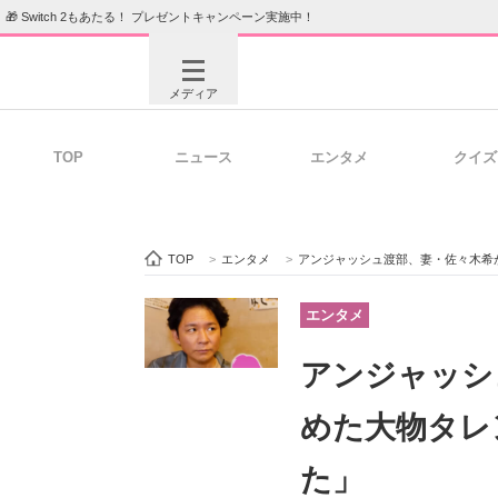
🎁 Switch 2もあたる！ プレゼントキャンペーン実施中！
メディア
TOP
ニュース
エンタメ
クイズ
注目記事を集めた総合ページ
ITの今
TOP
>
エンタメ
>
アンジャッシュ渡部、妻・佐々木希
ビジネスと働き方のヒント
AI活用
エンタメ
アンジャッシ
ITエンジニア向け専門サイト
企業向けI
めた大物タレ
た」