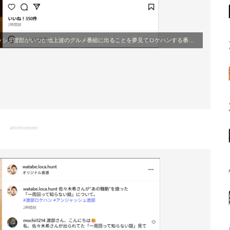
ュ渡部がいつか地上波のグルメ番組に出ることを夢見てロケハンする番組」公式Instagram
advertisement