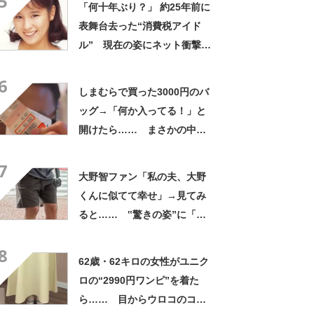
5
「何十年ぶり？」 約25年前に
表舞台去った“消費税アイド
ル” 現在の姿にネット衝撃
「いくつになってもかわい
6
い」「また会えるなんて」
しまむらで買った3000円のバ
ッグ→「何か入ってる！」と
開けたら…… まさかの中身
に「買いに走った」「コスパ
7
良すぎる」
から）
大野智ファン「私の夫、大野
くんに似てて幸せ」→見てみ
ると…… ‟驚きの姿”に「最
高すぎません？」「本物かと
8
思いました！」
62歳・62キロの女性がユニク
ロの“2990円ワンピ”を着た
ら…… 目からウロコのコー