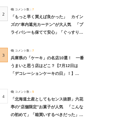
コメント数：
7
2
「もっと早く買えば良かった」 カイン
ズの“車内遮光カーテン”が大人気 「プ
ライバシーも保てて安心」「ぐっすり眠
れました」（2/2） | ライフ ねとらぼリ
サーチ：2ページ目
コメント数：
7
3
兵庫県の「ケーキ」の名店10選！ 一番
うまいと思う店はどこ？【7月12日は
「デコレーションケーキの日」！】
（2/4） | 兵庫県 ねとらぼリサーチ：2ペ
ージ目
コメント数：
5
4
「北海道土産としてもセンス抜群」六花
亭の“店舗限定”お菓子が人気 「こんな
の初めて」「箱買いするべきだった」
（1/2） | 北海道 ねとらぼリサーチ