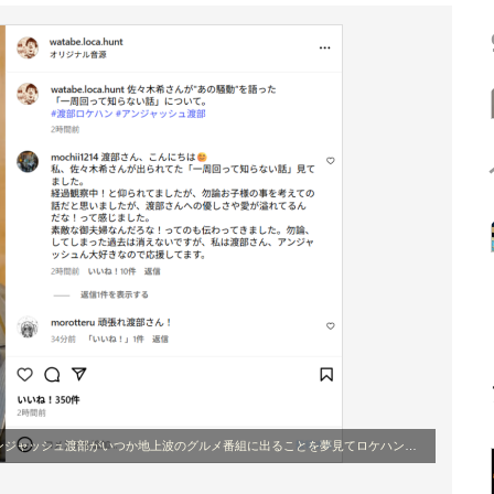
ジャッシュ渡部がいつか地上波のグルメ番組に出ることを夢見てロケハンする番組」公式Instagram