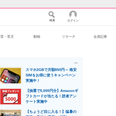
検索
ログイン
教育・育児
動物
リサーチ
会員記事
バイスの未来
好きが集まる 比べて選べる
- PR -
スマホ2GBで月額850円～ 格安
コミュニティ
マーケ×ITの今がよく分かる
SIMをお得に使うキャンペーン
実施中！
【抽選で5,000円分】Amazonギ
・活用を支援
フトカードが当たる！読者アン
ケート実施中
【ちょうど目に入る！】猛暑の