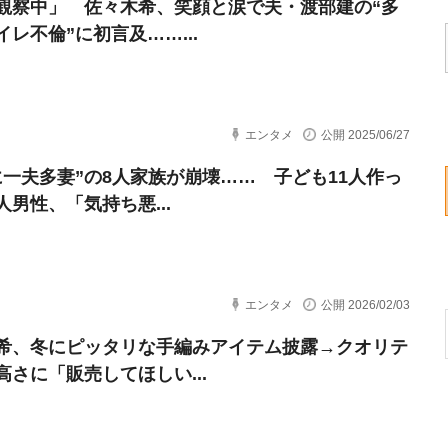
観察中」 佐々木希、笑顔と涙で夫・渡部建の“多
イレ不倫”に初言及……...
エンタメ
公開 2025/06/27
に一夫多妻”の8人家族が崩壊…… 子ども11人作っ
人男性、「気持ち悪...
エンタメ
公開 2026/02/03
希、冬にピッタリな手編みアイテム披露→クオリテ
高さに「販売してほしい...