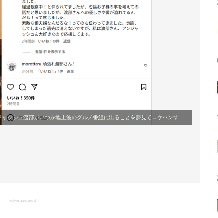
ッシュ渡部がいつか地上波のグルメ番組に出ることを夢見てロケハンする番組」公式Instagram
advertisement