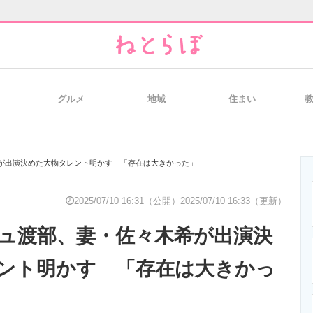
グルメ
地域
住まい
と未来を見通す
スマホと通信の最新トレンド
進化するPCとデ
が出演決めた大物タレント明かす 「存在は大きかった」
のいまが分かる
企業ITのトレンドを詳説
経営リーダーの
2025/07/10 16:31（公開）
2025/07/10 16:33（更新）
ュ渡部、妻・佐々木希が出演決
T製品の総合サイト
IT製品の技術・比較・事例
製造業のIT導入
ント明かす 「存在は大きかっ