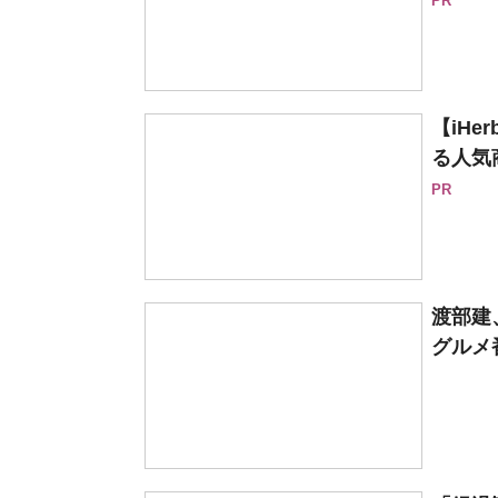
PR
【iH
る人気
PR
渡部建
グルメ