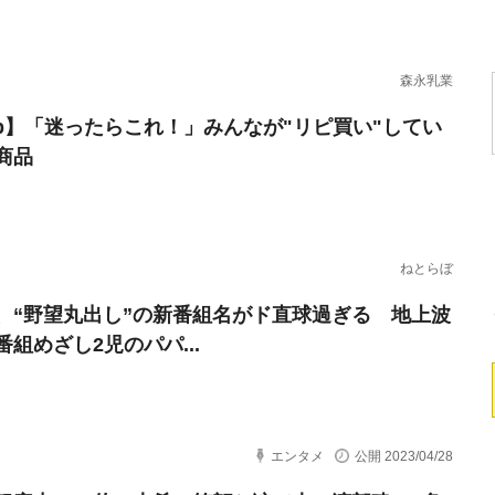
森永乳業
erb】「迷ったらこれ！」みんなが"リピ買い"してい
商品
ねとらぼ
、“野望丸出し”の新番組名がド直球過ぎる 地上波
番組めざし2児のパパ...
エンタメ
公開 2023/04/28