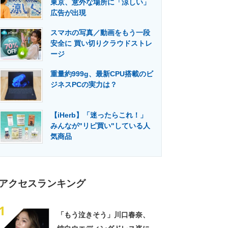
東京、意外な場所に「涼しい」
門メディア
建設×テクノロジーの最前線
広告が出現
スマホの写真／動画をもう一段
安全に 買い切りクラウドストレ
ージ
重量約999g、最新CPU搭載のビ
ジネスPCの実力は？
【iHerb】「迷ったらこれ！」
みんなが"リピ買い"している人
気商品
アクセスランキング
1
「もう泣きそう」川口春奈、