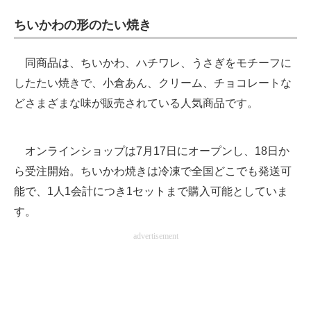
企業向けIT製品の総合サイト
ちいかわの形のたい焼き
IT製品の技術・比較・事例
同商品は、ちいかわ、ハチワレ、うさぎをモチーフに
製造業のIT導入・活用を支援
したたい焼きで、小倉あん、クリーム、チョコレートな
どさまざまな味が販売されている人気商品です。
モノづくり技術者専門サイト
エレクトロニクス専門サイト
オンラインショップは7月17日にオープンし、18日か
電子設計の基本と応用
ら受注開始。ちいかわ焼きは冷凍で全国どこでも発送可
能で、1人1会計につき1セットまで購入可能としていま
エネルギーの専門メディア
す。
建設×テクノロジーの最前線
advertisement
ちょっと気になるネットの話題