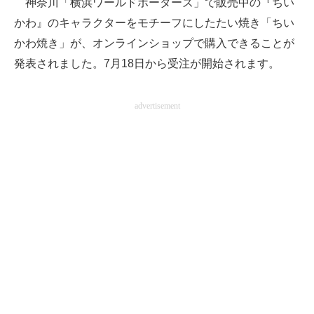
神奈川「横浜ワールドポーターズ」で販売中の『ちい
かわ』のキャラクターをモチーフにしたたい焼き「ちい
ITの今と未来を見通す
かわ焼き」が、オンラインショップで購入できることが
スマホと通信の最新トレンド
発表されました。7月18日から受注が開始されます。
進化するPCとデバイスの未来
advertisement
好きが集まる 比べて選べる
ビジネスと働き方のヒント
AI活用のいまが分かる
企業ITのトレンドを詳説
経営リーダーのコミュニティ
マーケ×ITの今がよく分かる
ITエンジニア向け専門サイト