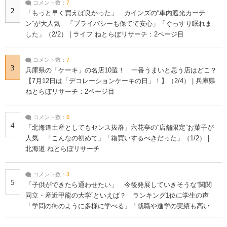
コメント数：
7
2
「もっと早く買えば良かった」 カインズの“車内遮光カーテ
ン”が大人気 「プライバシーも保てて安心」「ぐっすり眠れま
した」（2/2） | ライフ ねとらぼリサーチ：2ページ目
コメント数：
7
3
兵庫県の「ケーキ」の名店10選！ 一番うまいと思う店はどこ？
【7月12日は「デコレーションケーキの日」！】（2/4） | 兵庫県
ねとらぼリサーチ：2ページ目
コメント数：
5
4
「北海道土産としてもセンス抜群」六花亭の“店舗限定”お菓子が
人気 「こんなの初めて」「箱買いするべきだった」（1/2） |
北海道 ねとらぼリサーチ
コメント数：
3
5
「子供ができたら通わせたい」 今後発展していきそうな“関関
同立・産近甲龍の大学”といえば？ ランキング1位に学生の声
「学問の街のように多様に学べる」「就職や進学の実績も高い」
| 大学 ねとらぼリサーチ