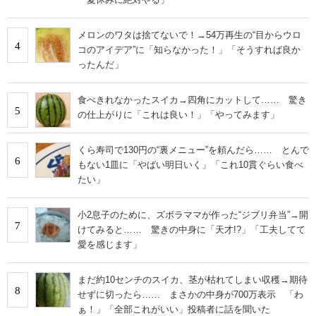
メロンのワタは捨てないで！→54万再生の“目からウロ
4
コのアイデア”に「知らなかった！」「そうすれば良か
ったんだ」
食べきれなかったスイカ→四角にカットして…… 驚き
5
の仕上がりに「これは良い！」「やってみます」
くら寿司で130円の“裏メニュー”を頼んだら…… とんで
6
もない1皿に「やばい明日いく」「これ10貫ぐらい食べ
たい」
小2息子のために、ズボラママが作った“ジブリ弁当”→開
7
けてみると…… 驚きの中身に「天才!?」「工夫してて
愛を感じます」
まだ約10センチのスイカ、茎が枯れてしまい収穫→期待
8
せずに切ったら…… まさかの中身が700万表示 「わ
ぁ！」「全部これがいい」投稿者に話を聞いた