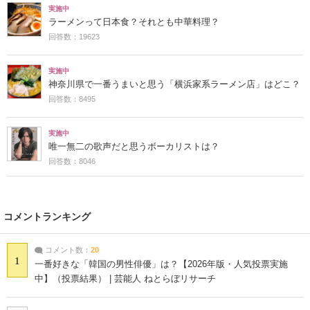
実施中
ラーメンって日本食？それとも中華料理？
回答数：19623
実施中
神奈川県で一番うまいと思う「横浜家系ラーメン店」はどこ？
回答数：8495
実施中
唯一無二の歌声だと思うボーカリストは？
回答数：8046
コメントランキング
コメント数：
20
1
一番好きな「韓国の男性俳優」は？【2026年版・人気投票実施
中】（投票結果） | 芸能人 ねとらぼリサーチ