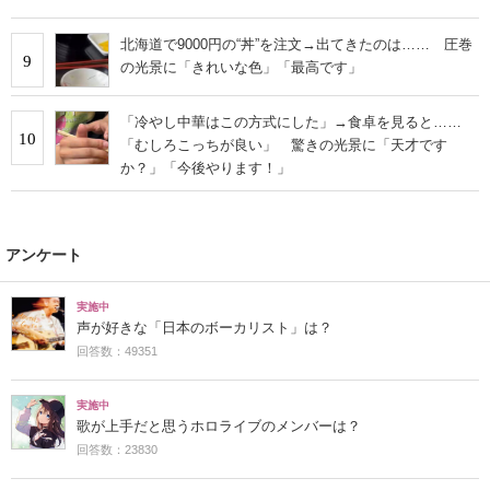
北海道で9000円の“丼”を注文→出てきたのは…… 圧巻
9
の光景に「きれいな色」「最高です」
「冷やし中華はこの方式にした」→食卓を見ると……
10
「むしろこっちが良い」 驚きの光景に「天才です
か？」「今後やります！」
アンケート
実施中
声が好きな「日本のボーカリスト」は？
回答数：49351
実施中
歌が上手だと思うホロライブのメンバーは？
回答数：23830