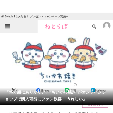
🎁 Switch 2もあたる！ プレゼントキャンペーン実施中！
ねとらぼメニュー
TOP
ニュース
エンタメ
クイズ
グルメ
地域
住まい
教育・育児
動物
リサーチ
グルメ
2025/07/14 18:46（公開）
X
Share
LINE
hatena
会員記事
「地方組にありがたい」“ちいかわ焼き”がオンラインシ
ョップで購入可能にファン歓喜 「うれしい」
メディア
目次を表示
注目記事を集めた総合ページ