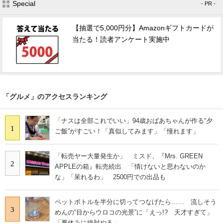
Special
- PR -
【抽選で5,000円分】Amazonギフトカードが
当たる！読者アンケート実施中
「グルメ」のアクセスランキング
「ナスは全部これでいい」94歳おばあちゃんが作る“夕
1
ご飯”がすごい！「真似してみます」「憧れます」
「転売ヤー大量発生か」 ミスド、『Mrs. GREEN
2
APPLEの箱』転売続出 「情けないと思わないのか
な」「呆れるわ」 2500円での出品も
ペットボトルを半分に切ってつなげたら…… 流しそう
3
めんの“目からウロコの光景”に「えっ!? 天才すぎて」
「夏休みに絶対やる」