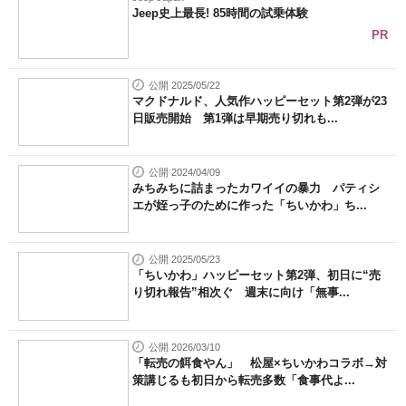
Jeep史上最長! 85時間の試乗体験
PR
公開 2025/05/22
マクドナルド、人気作ハッピーセット第2弾が23
日販売開始 第1弾は早期売り切れも...
公開 2024/04/09
みちみちに詰まったカワイイの暴力 パティシ
エが姪っ子のために作った「ちいかわ」ち...
公開 2025/05/23
「ちいかわ」ハッピーセット第2弾、初日に“売
り切れ報告”相次ぐ 週末に向け「無事...
公開 2026/03/10
「転売の餌食やん」 松屋×ちいかわコラボ→対
策講じるも初日から転売多数「食事代よ...