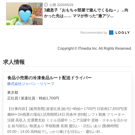
公開 2025/05/29
3歳息子「おもちゃ部屋で遊んでくるね～」→向
かった先は…… ママが作った“激アツ...
Recommended by
Copyright © ITmedia Inc. All Rights Reserved.
求人情報
食品小売業の冷凍食品ルート配送ドライバー
株式会社ジャパン・リリーフ
東京都
正社員 / 派遣社員：時給1,700円
【仕事内容】[雇用形態] 派遣社員 [給与] <時給> 1700円 日収例17,850円(実
働8H+2H残業の場合) 試用期間14日:同条件 [特徴] シフト勤務 フリーター
活躍 高収入 交通費支給 ミドル活躍中 シニア活躍中 資格・スキルを活かせ
る 給与前払い制度あり 早朝勤務 長期 週払い・日払いあり [勤務時間]
05:00～14:00 高時給でしっかり稼げる!日払い・週払い対...