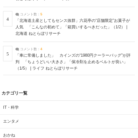
コメント数：
5
4
「北海道土産としてもセンス抜群」六花亭の“店舗限定”お菓子が
人気 「こんなの初めて」「箱買いするべきだった」（1/2） |
北海道 ねとらぼリサーチ
コメント数：
4
5
「車に常備しました」 カインズの“1980円クーラーバッグ”が評
判 「ちょうどいい大きさ」「保冷剤を止めるベルトが良い」
（1/5） | ライフ ねとらぼリサーチ
カテゴリ一覧
IT・科学
エンタメ
おかね