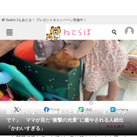
🎁 Switch 2もあたる！ プレゼントキャンペーン実施中！
ねとらぼメニュー
TOP
ニュース
エンタメ
クイズ
グルメ
地域
住まい
教育・育児
動物
リサーチ
育児
2025/08/04 08:00（公開）
X
Share
LINE
hatena
会員記事
急に静かになった1歳娘をふと見ると……「え？ マジ
で？」 ママが見た“衝撃の光景”に癒やされる人続出
メディア
目次を表示
「かわいすぎる」
注目記事を集めた総合ページ