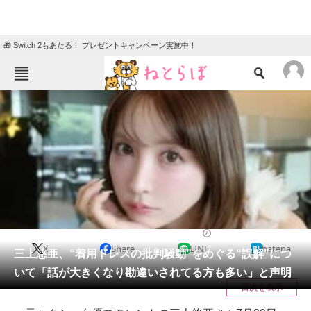
🎁 Switch 2もあたる！ プレゼントキャンペーン実施中！
ねとらぼメニュー
TOP
ニュース
エンタメ
クイズ
グルメ
地域
住まい
教育・育児
動物
リサーチ
YouTuber
2025/07/29 18:16（公開）
X
Share
LINE
hatena
会員記事
三上悠亜、“着用ドレスの批判騒動”をめぐる“誤解”につ
いて「話が大きくなり勘違いされてる方も多い」と声明
メディア
目次を表示
注目記事を集めた総合ページ