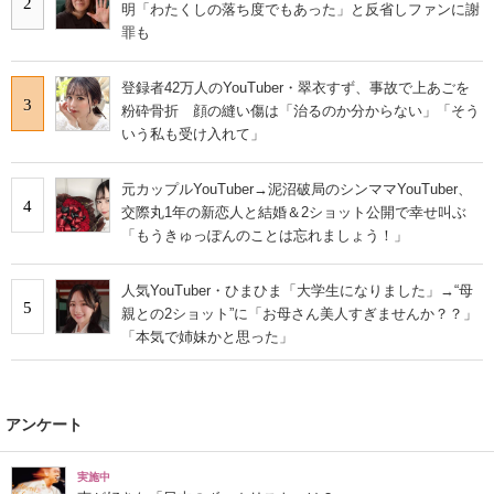
2
明「わたくしの落ち度でもあった」と反省しファンに謝
罪も
登録者42万人のYouTuber・翠衣すず、事故で上あごを
3
粉砕骨折 顔の縫い傷は「治るのか分からない」「そう
いう私も受け入れて」
元カップルYouTuber→泥沼破局のシンママYouTuber、
4
交際丸1年の新恋人と結婚＆2ショット公開で幸せ叫ぶ
「もうきゅっぽんのことは忘れましょう！」
人気YouTuber・ひまひま「大学生になりました」→“母
5
親との2ショット”に「お母さん美人すぎませんか？？」
「本気で姉妹かと思った」
アンケート
実施中