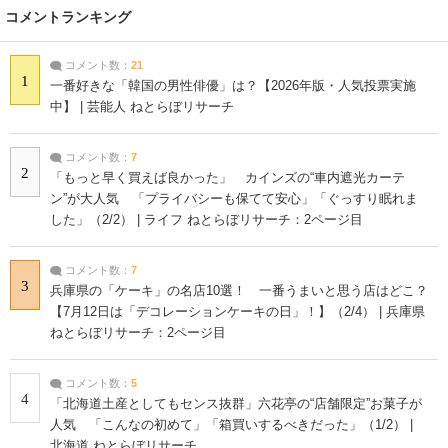
コメントランキング
コメント数：
21
1
一番好きな「韓国の男性俳優」は？【2026年版・人気投票実施
中】 | 芸能人 ねとらぼリサーチ
コメント数：
7
2
「もっと早く買えば良かった」 カインズの“車内遮光カーテ
ン”が大人気 「プライバシーも保てて安心」「ぐっすり眠れま
した」（2/2） | ライフ ねとらぼリサーチ：2ページ目
コメント数：
7
3
兵庫県の「ケーキ」の名店10選！ 一番うまいと思う店はどこ？
【7月12日は「デコレーションケーキの日」！】（2/4） | 兵庫県
ねとらぼリサーチ：2ページ目
コメント数：
5
4
「北海道土産としてもセンス抜群」六花亭の“店舗限定”お菓子が
人気 「こんなの初めて」「箱買いするべきだった」（1/2） |
北海道 ねとらぼリサーチ