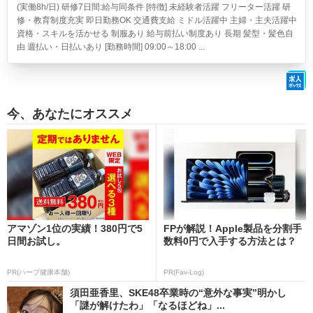
(実働8h/日) 研修7日間:給与同条件 [特徴] 未経験者活躍 フリーター活躍 研
修・教育制度充実 即日勤務OK 交通費支給 ミドル活躍中 主婦・主夫活躍中
資格・スキルを活かせる 制服あり 給与前払い制度あり 長期 髪型・髪色自
由 週払い・日払いあり [勤務時間] 09:00～18:00 ...
今、あなたにオススメ
アマゾン1位の実績！380円で5
FPが解説！Apple製品を分割手
日間お試し。
数料0円で入手する方法とは？
PR(ハーブ健康本舗)
PR(Fav-Log)
須田亜香里、SKE48卒業時の“意外な事実”明かし
「謎が解けたわ」「なるほどね」...