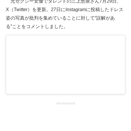
元セクシー女優でタレントの三上悠亜さん7月29日、
X（Twitter）を更新。27日にInstagramに投稿したドレス
ITの今と未来を見通す
姿の写真が批判を集めていることに対して“誤解があ
スマホと通信の最新トレンド
る”ことをコメントしました。
進化するPCとデバイスの未来
好きが集まる 比べて選べる
ビジネスと働き方のヒント
AI活用のいまが分かる
企業ITのトレンドを詳説
経営リーダーのコミュニティ
advertisement
マーケ×ITの今がよく分かる
ITエンジニア向け専門サイト