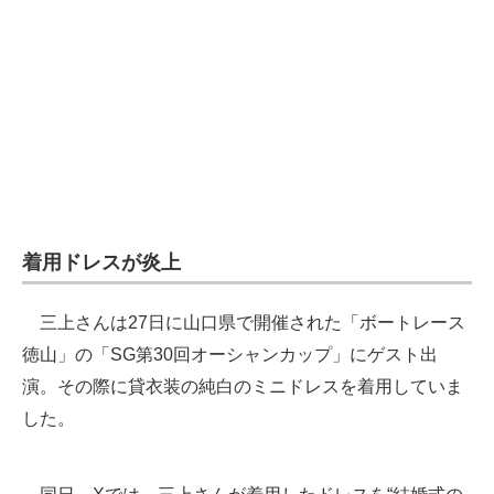
企業向けIT製品の総合サイト
IT製品の技術・比較・事例
製造業のIT導入・活用を支援
モノづくり技術者専門サイト
エレクトロニクス専門サイト
着用ドレスが炎上
電子設計の基本と応用
エネルギーの専門メディア
三上さんは27日に山口県で開催された「ボートレース
徳山」の「SG第30回オーシャンカップ」にゲスト出
建設×テクノロジーの最前線
演。その際に貸衣装の純白のミニドレスを着用していま
ちょっと気になるネットの話題
した。