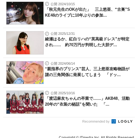
公開 2024/10/15
「秋元先生のOKが出た」 三上悠亜、“古巣”S
KE48のライブに10年ぶりの参加...
公開 2025/12/31
綾瀬はるか、紅白リハの“英高級ドレス”が特定
され…… 約70万円が判明した大胆デ...
公開 2024/06/14
“親指界のプリンス”芸人、三上悠亜攻略物語が
謎の三角関係に発展してしまう 「ドッ...
公開 2025/10/16
「渡辺麻友ちゃんの卒業で……」AKB48、活動
20年の“衣装の秘話”を聞いた 「...
Recommended by
Copyright © ITmedia Inc. All Rights Reserved.