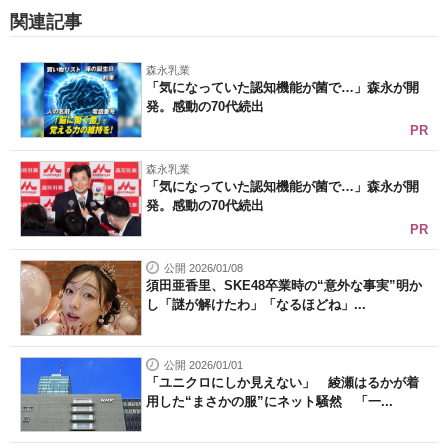
関連記事
森永乳業
「気になっていた認知機能が菌で…」森永が開
発。感動の70代続出
PR
森永乳業
「気になっていた認知機能が菌で…」森永が開
発。感動の70代続出
PR
公開 2026/01/08
須田亜香里、SKE48卒業時の“意外な事実”明か
し「謎が解けたわ」「なるほどね」...
公開 2026/01/01
「ユニクロにしか見えない」 綾瀬はるかが着
用した“まさかの服”にネット騒然 「一...