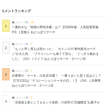
コメントランキング
コメント数：
21
1
一番好きな「韓国の男性俳優」は？【2026年版・人気投票実施
中】 | 芸能人 ねとらぼリサーチ
コメント数：
7
2
「もっと早く買えば良かった」 カインズの“車内遮光カーテ
ン”が大人気 「プライバシーも保てて安心」「ぐっすり眠れま
した」（2/2） | ライフ ねとらぼリサーチ：2ページ目
コメント数：
7
3
兵庫県の「ケーキ」の名店10選！ 一番うまいと思う店はどこ？
【7月12日は「デコレーションケーキの日」！】（2/4） | 兵庫県
ねとらぼリサーチ：2ページ目
コメント数：
5
4
「北海道土産としてもセンス抜群」六花亭の“店舗限定”お菓子が