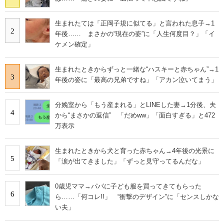
生まれたては「正岡子規に似てる」と言われた息子→1
2
年後…… まさかの“現在の姿”に「人生何度目？」「イ
ケメン確定」
生まれたときからずっと一緒な“ハスキーと赤ちゃん”→1
3
年後の姿に「最高の兄弟ですね」「アカン泣いてまう」
分娩室から「もう産まれる」とLINEした妻→1分後、夫
4
から“まさかの返信” 「だめww」「面白すぎる」と472
万表示
生まれたときから犬と育った赤ちゃん→4年後の光景に
5
「涙が出てきました」「ずっと見守ってるんだな」
0歳児ママ→パパに子ども服を買ってきてもらった
6
ら……「何コレ!!」 “衝撃のデザイン”に「センスしかな
い夫」