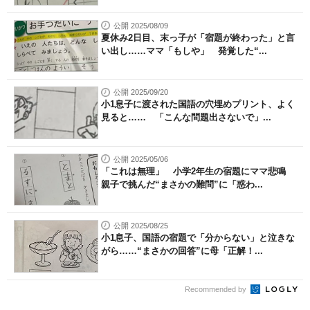
公開 2025/08/09
夏休み2日目、末っ子が「宿題が終わった」と言
い出し……ママ「もしや」 発覚した“...
公開 2025/09/20
小1息子に渡された国語の穴埋めプリント、よく
見ると…… 「こんな問題出さないで」...
公開 2025/05/06
「これは無理」 小学2年生の宿題にママ悲鳴
親子で挑んだ“まさかの難問”に「惑わ...
公開 2025/08/25
小1息子、国語の宿題で「分からない」と泣きな
がら……“まさかの回答”に母「正解！...
Recommended by