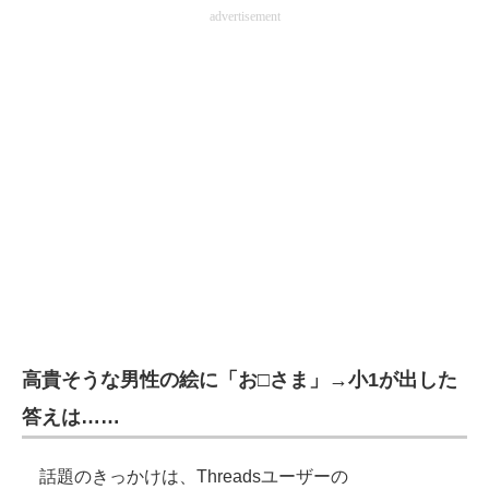
advertisement
企業向けIT製品の総合サイト
IT製品の技術・比較・事例
製造業のIT導入・活用を支援
モノづくり技術者専門サイト
エレクトロニクス専門サイト
電子設計の基本と応用
エネルギーの専門メディア
建設×テクノロジーの最前線
高貴そうな男性の絵に「お□さま」→小1が出した
ちょっと気になるネットの話題
答えは……
話題のきっかけは、Threadsユーザーの