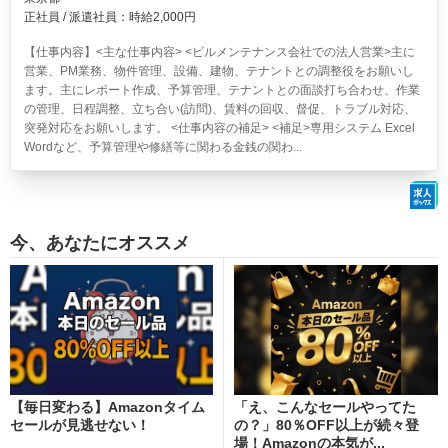
正社員 / 派遣社員：時給2,000円
【仕事内容】<主な仕事内容> <ビルメンテナンス会社での法人営業>主に
営業、PM業務、物件管理、設備、建物、テナントとの調整役をお願いし
ます。主にレポート作成、予算管理、テナントとの面談打ち合わせ、作業
の管理、日程調整、立ち合い(訪問)、賃料の回収、督促、トラブル対応、
突発対応をお願いします。 <仕事内容の補足> <補足>専用システム Excel
Wordなど、予算管理や修繕等に関わる金銭の関わ...
今、あなたにオススメ
【毎日変わる】Amazonタイム
「え、こんなセールやってた
セールが見逃せない！
の？」80％OFF以上が続々登
場！Amazonの本気が...