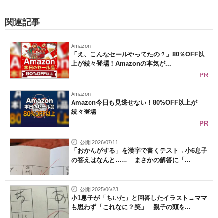
関連記事
Amazon
「え、こんなセールやってたの？」80％OFF以
上が続々登場！Amazonの本気が...
PR
Amazon
Amazon今日も見逃せない！80%OFF以上が
続々登場
PR
公開 2026/07/11
「おかんがする」を漢字で書くテスト→小6息子
の答えはなんと…… まさかの解答に「...
公開 2025/06/23
小1息子が「ちいた」と回答したイラスト→ママ
も思わず「これなに？笑」 親子の頭を...