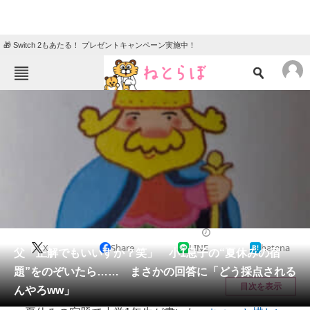
🎁 Switch 2もあたる！ プレゼントキャンペーン実施中！
ねとらぼメニュー
TOP
ニュース
エンタメ
クイズ
グルメ
地域
住まい
教育・育児
動物
リサーチ
育児
2025/08/06 08:00（公開）
X
Share
LINE
hatena
会員記事
父「正解でもいいすか？笑」 小1息子の“夏休みの宿
題”をのぞいたら…… まさかの回答に「どう採点される
メディア
目次を表示
んやろww」
注目記事を集めた総合ページ