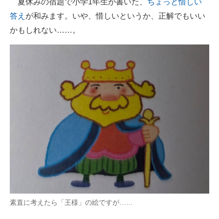
夏休みの宿題で小学1年生が書いた、
ちょっと惜しい
答え
が和みます。いや、惜しいというか、正解でもいい
ITの今と未来を見通す
かもしれない……。
スマホと通信の最新トレンド
進化するPCとデバイスの未来
好きが集まる 比べて選べる
ビジネスと働き方のヒント
AI活用のいまが分かる
企業ITのトレンドを詳説
経営リーダーのコミュニティ
マーケ×ITの今がよく分かる
素直に考えたら「王様」の絵ですが……
ITエンジニア向け専門サイト