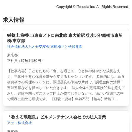
Copyright © ITmedia Inc. All Rights Reserved.
求人情報
栄養士/栄養士/東京メトロ南北線 東大前駅 徒歩5分/船橋市東船
橋/東京都
社会福祉法人ちとせ交友会 東船橋ちとせ保育園
東京都
正社員：時給1,180円～
【仕事内容】子どもたちの「食」を通じて、心と体の健やかな成長を支
え、主体性を育む保育を影から支えるミッションです。 具体的には、給食
やおやつの調理をメインに、調理器具の準備や片付け、調理室内の清掃・
整理整頓などを担当していただきます。 法人全体の定着率は90%を超えて
おり、経験を問わずスタッフ同士が協力し合いながら、温かい雰囲気の中
で業務に励める環境です。 【経験・資格】年齢不問 【給与】時給:1...
「教える環境良」ビルメンテナンス会社での法人営業
アデコ株式会社
東京都