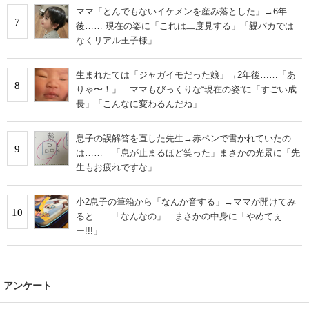
ママ「とんでもないイケメンを産み落とした」→6年
7
後…… 現在の姿に「これは二度見する」「親バカでは
なくリアル王子様」
生まれたては「ジャガイモだった娘」→2年後……「あ
8
りゃ〜！」 ママもびっくりな“現在の姿”に「すごい成
長」「こんなに変わるんだね」
息子の誤解答を直した先生→赤ペンで書かれていたの
9
は…… 「息が止まるほど笑った」まさかの光景に「先
生もお疲れですな」
小2息子の筆箱から「なんか音する」→ママが開けてみ
10
ると……「なんなの」 まさかの中身に「やめてぇ
ー!!!」
アンケート