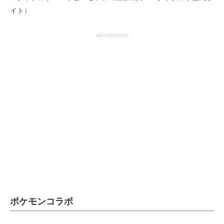
イト
）
企業向けIT製品の総合サイト
IT製品の技術・比較・事例
advertisement
製造業のIT導入・活用を支援
モノづくり技術者専門サイト
エレクトロニクス専門サイト
電子設計の基本と応用
エネルギーの専門メディア
建設×テクノロジーの最前線
ちょっと気になるネットの話題
ポケモンコラボ