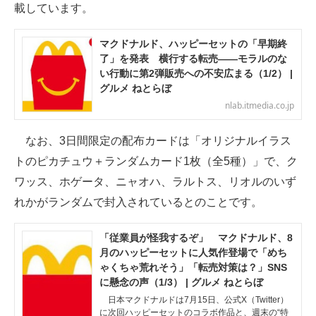
載しています。
マクドナルド、ハッピーセットの「早期終
了」を発表 横行する転売――モラルのな
い行動に第2弾販売への不安広まる（1/2） |
グルメ ねとらぼ
nlab.itmedia.co.jp
なお、3日間限定の配布カードは「オリジナルイラス
トのピカチュウ＋ランダムカード1枚（全5種）」で、ク
ワッス、ホゲータ、ニャオハ、ラルトス、リオルのいず
れかがランダムで封入されているとのことです。
「従業員が怪我するぞ」 マクドナルド、8
月のハッピーセットに人気作登場で「めち
ゃくちゃ荒れそう」「転売対策は？」SNS
に懸念の声（1/3） | グルメ ねとらぼ
日本マクドナルドは7月15日、公式X（Twitter）
に次回ハッピーセットのコラボ作品と、週末の“特