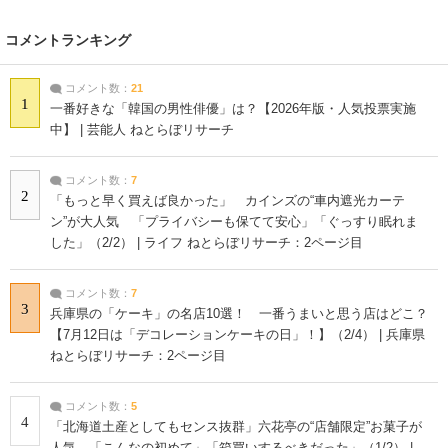
コメントランキング
コメント数：
21
1
一番好きな「韓国の男性俳優」は？【2026年版・人気投票実施
中】 | 芸能人 ねとらぼリサーチ
コメント数：
7
2
「もっと早く買えば良かった」 カインズの“車内遮光カーテ
ン”が大人気 「プライバシーも保てて安心」「ぐっすり眠れま
した」（2/2） | ライフ ねとらぼリサーチ：2ページ目
コメント数：
7
3
兵庫県の「ケーキ」の名店10選！ 一番うまいと思う店はどこ？
【7月12日は「デコレーションケーキの日」！】（2/4） | 兵庫県
ねとらぼリサーチ：2ページ目
コメント数：
5
4
「北海道土産としてもセンス抜群」六花亭の“店舗限定”お菓子が
人気 「こんなの初めて」「箱買いするべきだった」（1/2） |