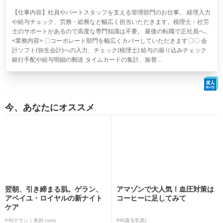
【仕事内容】社員やパートスタッフを支える管理部門のお仕事。 経理入力
や給与チェック、労務・総務など幅広く担当いただきます。税理士・社労
士のサポートがあるので高度な専門知識は不要。 最後の転職で正社員へ。
<業務内容> 〇コーポレート部門を幅広くカバーしていただきます〇〇 会
計ソフト(弥生会計)への入力、チェック(税理士) 給与の振り込みチェック
銀行手配や給与明細の郵送 タイムカードの集計、振替...
今、あなたにオススメ
翌朝、引き締まる肌。ゲラン、
アマゾンで大人気！血圧対策は
アベイユ・ロイヤルの新ナイト
コーヒーに足してみて
ケア
PR(ゲラン｜美的.com)
PR(森永乳業)