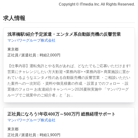
Copyright © ITmedia Inc. All Rights Reserved.
求人情報
浅草橋駅/紹介予定派遣・エンタメ系自動販売機の反響営業
マンパワーグループ株式会社
東京都
正社員 / 派遣社員：時給2,000円
【仕事内容】運転免許とやる気があれば、どなたでもご応募いただけます!
営業にチャレンジしたい方大歓迎 <業務内容> <業務内容> 商業施設に置か
れているようなエンタメ性のある自動販売機の反響営業 ・ご相談いただい
た案件への一次対応 ・資料や御見積書の作成 ・設置までのフォロー ・設
置後のフォロー お友達紹介キャンペーン2026夏秋実施中 「マンパワーグ
ループでご就業中のご紹介者」と「お...
正社員になろう!年収400万～500万円 総務経理サポート
マンパワーグループ株式会社
東京都
正社員 / 派遣社員：時給1,900円