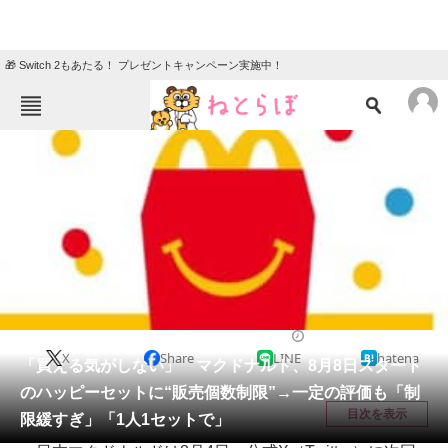
🎁 Switch 2もあたる！ プレゼントキャンペーン実施中！
ねとらぼメニュー
TOP
ニュース
エンタメ
クイズ
グルメ
地域
住まい
教育・育児
動物
リサーチ
グルメ
2025/08/04 14:43（公開）
X
Share
LINE
hatena
会員記事
「買える気がしない」 マクドナルド、8月8日スタート
のハッピーセットに“販売個数制限”→一定の評価も「制
メディア
目次を表示
限緩すぎ」「1人1セットで」
注目記事を集めた総合ページ