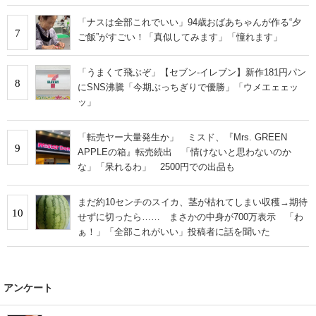
「ナスは全部これでいい」94歳おばあちゃんが作る“夕
7
ご飯”がすごい！「真似してみます」「憧れます」
「うまくて飛ぶぞ」【セブン‐イレブン】新作181円パン
8
にSNS沸騰「今期ぶっちぎりで優勝」「ウメエェェッ
ッ」
「転売ヤー大量発生か」 ミスド、『Mrs. GREEN
9
APPLEの箱』転売続出 「情けないと思わないのか
な」「呆れるわ」 2500円での出品も
まだ約10センチのスイカ、茎が枯れてしまい収穫→期待
10
せずに切ったら…… まさかの中身が700万表示 「わ
ぁ！」「全部これがいい」投稿者に話を聞いた
アンケート