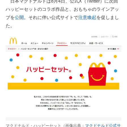
日本マクドナルドは8月4日、公式X（Twitter）に次回
ハッピーセットのコラボ作品と、おもちゃのラインアッ
ITの今と未来を見通す
プを
公開
。それに伴い公式サイトで
注意喚起
を促しまし
スマホと通信の最新トレンド
た。
進化するPCとデバイスの未来
好きが集まる 比べて選べる
ビジネスと働き方のヒント
AI活用のいまが分かる
企業ITのトレンドを詳説
経営リーダーのコミュニティ
マーケ×ITの今がよく分かる
ITエンジニア向け専門サイト
マクドナルド・ハッピーセット（画像出典：
マクドナルド公式サ