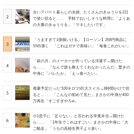
古いアパート暮らしの夫婦、たくさんのきゅうりを2日
2
で使い切ると…… 手軽でおいしそうな料理に「よくあ
の大量のきゅうりを」「マネしたいです」
「うますぎて1億個いける」【ローソン】268円商品に
3
SNS沸く 「これはガチで美味い」「毎食これがいい」
「萩の月」のメーカーが作っている洋菓子→開けた
4
ら…… 「なんで誰も教えてくれなかったんだ」驚きの
中身に「バレたか」「えっ食べたい」
廃棄予定だった“100キロ”の巨大スイカ→8時間かけて切
5
ると…… 「こんなの初めて見た」まさかの中身が450
万再生「すごすぎやろw」
小1息子に「足りない」と言われる学童弁当→開けた
6
ら…… 「1年生でこれはすごい」まさかの中身に「大
ご馳走」「うちの高校生男子より多い」