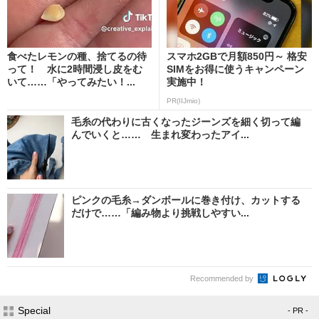
食べたレモンの種、捨てるの待
スマホ2GBで月額850円～ 格安
って！ 水に2時間浸し皮をむ
SIMをお得に使うキャンペーン
いて……「やってみたい！...
実施中！
PR(IIJmio)
毛糸の代わりに古くなったジーンズを細く切って編
んでいくと…… 生まれ変わったアイ...
ピンクの毛糸→ダンボールに巻き付け、カットする
だけで……「編み物より挑戦しやすい...
Recommended by
Special
- PR -