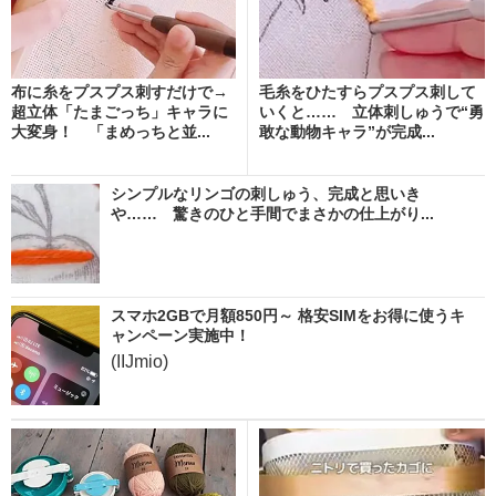
布に糸をプスプス刺すだけで→
毛糸をひたすらプスプス刺して
超立体「たまごっち」キャラに
いくと…… 立体刺しゅうで“勇
大変身！ 「まめっちと並...
敢な動物キャラ”が完成...
シンプルなリンゴの刺しゅう、完成と思いき
や…… 驚きのひと手間でまさかの仕上がり...
スマホ2GBで月額850円～ 格安SIMをお得に使うキ
ャンペーン実施中！
(IIJmio)