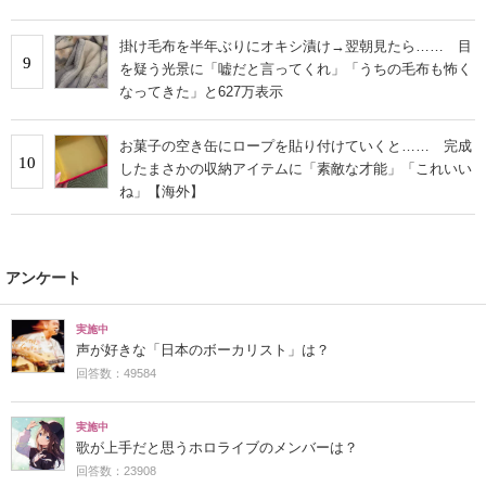
掛け毛布を半年ぶりにオキシ漬け→翌朝見たら…… 目
9
を疑う光景に「嘘だと言ってくれ」「うちの毛布も怖く
なってきた」と627万表示
お菓子の空き缶にロープを貼り付けていくと…… 完成
10
したまさかの収納アイテムに「素敵な才能」「これいい
ね」【海外】
アンケート
実施中
声が好きな「日本のボーカリスト」は？
回答数：49584
実施中
歌が上手だと思うホロライブのメンバーは？
回答数：23908