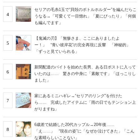
セリアの毛糸1玉で“貝殻のボトルホルダー”を編んだらこ
4
うなる→「可愛くて一目惚れ」「夏にぴったり」「何個
も編んでます」
【鬼滅の刃】「無惨さま、ここにありましたよ
5
ー！」 “青い彼岸花”の完全再現に反響 「神秘的」
「ずっと見ていられる」
新聞配達のバイトを始めた長男、ある日ポストに入って
6
いたのは…… 驚きの中身に「素敵です」「ほっこりし
ました」
家にあるミニハギレ→“セリアのリング”を付けた
7
ら…… 完成したアイテムに「雨の日でもテンション上
がりますね」
6歳差で結婚した20代カップル→20年後……
8
「え……」 “現在の姿”に「なぜか泣けてきた」「こん
な素晴らしいことない」