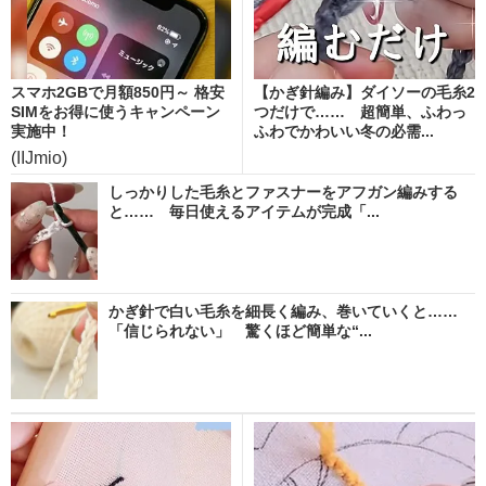
スマホ2GBで月額850円～ 格安
【かぎ針編み】ダイソーの毛糸2
SIMをお得に使うキャンペーン
つだけで…… 超簡単、ふわっ
実施中！
ふわでかわいい冬の必需...
(IIJmio)
しっかりした毛糸とファスナーをアフガン編みする
と…… 毎日使えるアイテムが完成「...
かぎ針で白い毛糸を細長く編み、巻いていくと……
「信じられない」 驚くほど簡単な“...