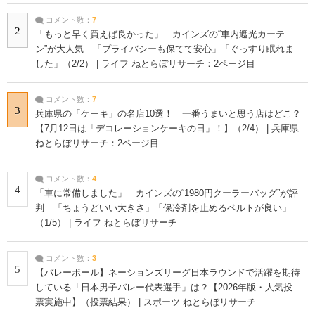
コメント数：
7
2
「もっと早く買えば良かった」 カインズの“車内遮光カーテ
ン”が大人気 「プライバシーも保てて安心」「ぐっすり眠れま
した」（2/2） | ライフ ねとらぼリサーチ：2ページ目
コメント数：
7
3
兵庫県の「ケーキ」の名店10選！ 一番うまいと思う店はどこ？
【7月12日は「デコレーションケーキの日」！】（2/4） | 兵庫県
ねとらぼリサーチ：2ページ目
コメント数：
4
4
「車に常備しました」 カインズの“1980円クーラーバッグ”が評
判 「ちょうどいい大きさ」「保冷剤を止めるベルトが良い」
（1/5） | ライフ ねとらぼリサーチ
コメント数：
3
5
【バレーボール】ネーションズリーグ日本ラウンドで活躍を期待
している「日本男子バレー代表選手」は？【2026年版・人気投
票実施中】（投票結果） | スポーツ ねとらぼリサーチ