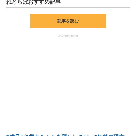
ねとらぼおすすめ記事
ITの今と未来を見通す
記事を読む
スマホと通信の最新トレンド
advertisement
進化するPCとデバイスの未来
好きが集まる 比べて選べる
ビジネスと働き方のヒント
AI活用のいまが分かる
企業ITのトレンドを詳説
経営リーダーのコミュニティ
マーケ×ITの今がよく分かる
ITエンジニア向け専門サイト