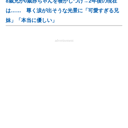
8歳兄が0歳赤ちゃんを寝かしつけ→2年後の現在
企業向けIT製品の総合サイト
は…… 尊く涙が出そうな光景に「可愛すぎる兄
IT製品の技術・比較・事例
妹」「本当に優しい」
製造業のIT導入・活用を支援
advertisement
モノづくり技術者専門サイト
エレクトロニクス専門サイト
電子設計の基本と応用
エネルギーの専門メディア
建設×テクノロジーの最前線
ちょっと気になるネットの話題