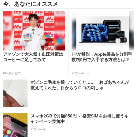
今、あなたにオススメ
アマゾンで大人気！血圧対策は
FPが解説！Apple製品を分割手
コーヒーに足してみて
数料0円で入手する方法とは？
PR(森永乳業)
PR(Fav-Log)
ボビンに毛糸を通していくと…… おばあちゃんが
教えてくれた、目からウロコの刺しゅ...
スマホ2GBで月額850円～ 格安SIMをお得に使うキ
ャンペーン実施中！
PR(IIJmio)