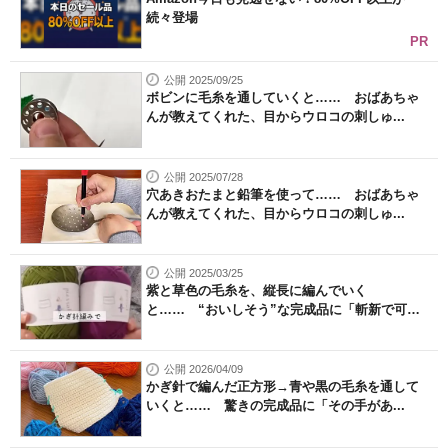
続々登場
PR
公開 2025/09/25
ボビンに毛糸を通していくと…… おばあちゃ
んが教えてくれた、目からウロコの刺しゅ...
公開 2025/07/28
穴あきおたまと鉛筆を使って…… おばあちゃ
んが教えてくれた、目からウロコの刺しゅ...
公開 2025/03/25
紫と草色の毛糸を、縦長に編んでいく
と…… “おいしそう”な完成品に「斬新で可愛
い...
公開 2026/04/09
かぎ針で編んだ正方形→青や黒の毛糸を通して
いくと…… 驚きの完成品に「その手があ...