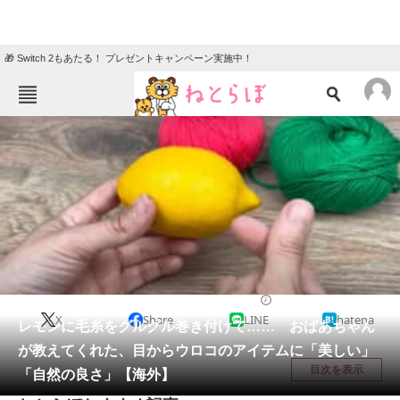
🎁 Switch 2もあたる！ プレゼントキャンペーン実施中！
ねとらぼメニュー
TOP
ニュース
エンタメ
クイズ
グルメ
地域
住まい
教育・育児
動物
リサーチ
ライフスタイル
2025/08/14 12:30（公開）
X
Share
LINE
hatena
会員記事
レモンに毛糸をグルグル巻き付けて…… おばあちゃん
が教えてくれた、目からウロコのアイテムに「美しい」
メディア
目次を表示
「自然の良さ」【海外】
注目記事を集めた総合ページ