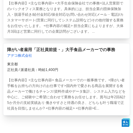
【仕事内容】<主な仕事内容> <大手生命保険会社での事務>法人営業部で
のバックオフィス業務となります。具体的には、担当企業の団体保険加
入・脱退手続き/給付金対応/保全対応/お問い合わせ対応(メール・電話)/カ
スタマーサポート(営業に同行してシステム説明など)その他付随する業務
をお任せいたします。 <仕事内容の補足> 担当企業にもよりますが、大体
月3回ほど営業に同行しての企業訪問がございます。 ...
障がい者雇用「正社員前提・」大手食品メーカーでの事務
アデコ株式会社
東京都
正社員 / 派遣社員：時給1,400円
【仕事内容】<主な仕事内容> 食品メーカーでの一般事務です。<障がい者
手帳をお持ちの方向けのお仕事です>国内外で愛される商品を展開する食
品メーカーで働けるチャンス!資料作成やデータ集計、システム入力などを
中心に、ご経験やご希望に合わせて業務をお任せします。賞与は年2回&計
5か月分の支給実績あり 働きやすさと待遇の良さ、どちらも叶う職場で正
社員を目指しませんか? <仕事内容の補足> <仕事内容>E...