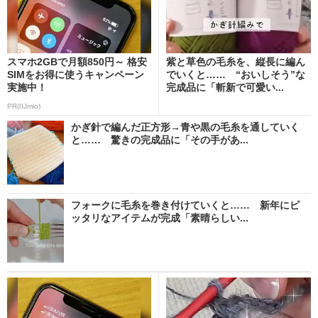
スマホ2GBで月額850円～ 格安
紫と草色の毛糸を、縦長に編ん
SIMをお得に使うキャンペーン
でいくと…… “おいしそう”な
実施中！
完成品に「斬新で可愛い...
PR(IIJmio)
かぎ針で編んだ正方形→青や黒の毛糸を通していく
と…… 驚きの完成品に「その手があ...
フォークに毛糸を巻き付けていくと…… 新年にピ
ッタリなアイテムが完成「素晴らしい...