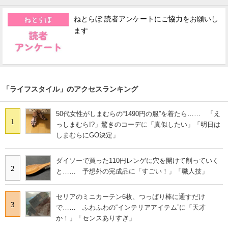
ねとらぼ 読者アンケートにご協力をお願いし
ます
「ライフスタイル」のアクセスランキング
50代女性がしまむらの“1490円の服”を着たら…… 「え
1
っしまむら!?」驚きのコーデに「真似したい」「明日は
しまむらにGO決定」
ダイソーで買った110円レンゲに穴を開けて削っていく
2
と…… 予想外の完成品に「すごい！」「職人技」
セリアのミニカーテン6枚、つっぱり棒に通すだけ
3
で…… ふわふわの“インテリアアイテム”に「天才
か！」「センスありすぎ」