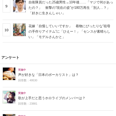
自衛隊員だった25歳男性→10年後……「マジで何があっ
9
たの？」 衝撃の“現在の姿”が180万再生「別人…？」
「好きに生きんしゃい」
花嫁「自慢していいですか」 着物にぴったりな“祖母
10
の手作りアイテム”に「ひえー！」「センスが素晴らし
い」「モデルさんかと」
アンケート
実施中
声が好きな「日本のボーカリスト」は？
回答数：49530
実施中
歌が上手だと思うホロライブのメンバーは？
回答数：23881