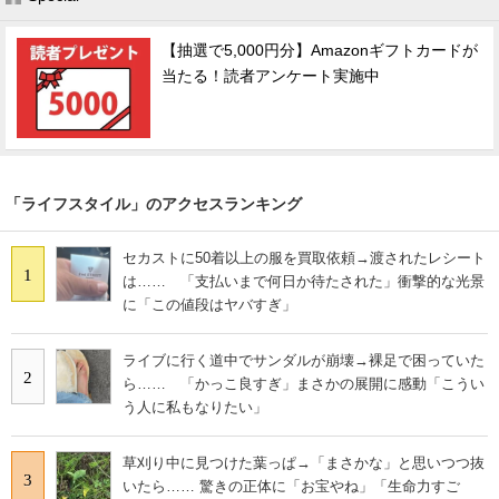
【抽選で5,000円分】Amazonギフトカードが
当たる！読者アンケート実施中
「ライフスタイル」のアクセスランキング
セカストに50着以上の服を買取依頼→渡されたレシート
1
は…… 「支払いまで何日か待たされた」衝撃的な光景
に「この値段はヤバすぎ」
ライブに行く道中でサンダルが崩壊→裸足で困っていた
2
ら…… 「かっこ良すぎ」まさかの展開に感動「こうい
う人に私もなりたい」
草刈り中に見つけた葉っぱ→「まさかな」と思いつつ抜
3
いたら…… 驚きの正体に「お宝やね」「生命力すご