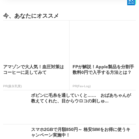
今、あなたにオススメ
アマゾンで大人気！血圧対策は
FPが解説！Apple製品を分割手
コーヒーに足してみて
数料0円で入手する方法とは？
PR(森永乳業)
PR(Fav-Log)
ボビンに毛糸を通していくと…… おばあちゃんが
教えてくれた、目からウロコの刺しゅ...
スマホ2GBで月額850円～ 格安SIMをお得に使うキ
ャンペーン実施中！