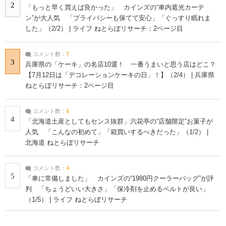
2
「もっと早く買えば良かった」 カインズの“車内遮光カーテ
ン”が大人気 「プライバシーも保てて安心」「ぐっすり眠れま
した」（2/2） | ライフ ねとらぼリサーチ：2ページ目
コメント数：
7
3
兵庫県の「ケーキ」の名店10選！ 一番うまいと思う店はどこ？
【7月12日は「デコレーションケーキの日」！】（2/4） | 兵庫県
ねとらぼリサーチ：2ページ目
コメント数：
5
4
「北海道土産としてもセンス抜群」六花亭の“店舗限定”お菓子が
人気 「こんなの初めて」「箱買いするべきだった」（1/2） |
北海道 ねとらぼリサーチ
コメント数：
4
5
「車に常備しました」 カインズの“1980円クーラーバッグ”が評
判 「ちょうどいい大きさ」「保冷剤を止めるベルトが良い」
（1/5） | ライフ ねとらぼリサーチ