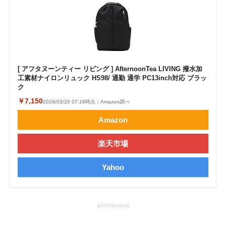
企業向けIT製品の総合サイト
IT製品の技術・比較・事例
製造業のIT導入・活用を支援
[ アフタヌーンティー リビング ] AfternoonTea LIVING 撥水加
モノづくり技術者専門サイト
工素材ナイロンリュック HS98/ 通勤 通学 PC13inch対応 ブラッ
ク
エレクトロニクス専門サイト
￥7,150
2026/03/26 07:18時点｜Amazon調べ
Amazon
電子設計の基本と応用
エネルギーの専門メディア
楽天市場
建設×テクノロジーの最前線
Yahoo
ちょっと気になるネットの話題
advertisement