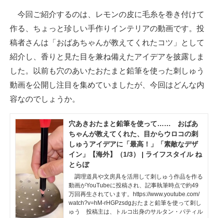
今回ご紹介するのは、レモンの皮に毛糸を巻き付けて
作る、ちょっと珍しい手作りインテリアの動画です。投
稿者さんは「おばあちゃんが教えてくれたコツ」として
紹介し、香りと見た目を兼ね備えたアイデアを披露しま
した。以前も穴のあいたおたまと鉛筆を使った刺しゅう
動画を公開し注目を集めていましたが、今回はどんな内
容なのでしょうか。
穴あきおたまと鉛筆を使って…… おばあ
ちゃんが教えてくれた、目からウロコの刺
しゅうアイデアに「最高！」「素敵なデザ
イン」【海外】（1/3） | ライフスタイル ね
とらぼ
調理道具や文房具を活用して刺しゅう作品を作る
動画がYouTubeに投稿され、記事執筆時点で約49
万回再生されています。https://www.youtube.com/
watch?v=hM-rHGPzsdgおたまと鉛筆を使って刺し
ゅう 投稿主は、トルコ出身のサルタン・パティル