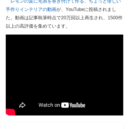
レモンの皮に毛糸を巻き付けて作る、ちょっと珍しい
手作りインテリアの動画
が、YouTubeに投稿されまし
ITの今と未来を見通す
た。動画は記事執筆時点で20万回以上再生され、1500件
スマホと通信の最新トレンド
以上の高評価を集めています。
進化するPCとデバイスの未来
好きが集まる 比べて選べる
ビジネスと働き方のヒント
AI活用のいまが分かる
企業ITのトレンドを詳説
経営リーダーのコミュニティ
マーケ×ITの今がよく分かる
ITエンジニア向け専門サイト