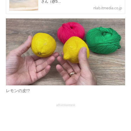
さん（@S…
nlab.itmedia.co.jp
レモンの皮!?
advertisement