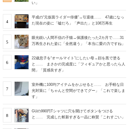
い」
平成の“元仮面ライダー俳優”→引退後…… 47歳になっ
4
た現在の姿に「嘘だろ」「声出た」と108万再生
眼光鋭い人間不信の子猫→保護後たった2カ月で……31
5
万再生された姿に「全然違う」「本当に愛の力ですね」
22歳息子を“オールマイト”にしたい母→顔を黒で塗る
6
と…… まさかの完成度に「フィギュアかと思ったら人
間」「質感良すぎ」
室外機に100均アイテムをかぶせると…… お手軽な日
7
光対策に「ちゃんと空間ができてグー」「これで楽しま
す」
GUの990円Tシャツに穴を開けてボタンをつける
8
と…… 完成した斬新すぎる一品に称賛「これすごい」