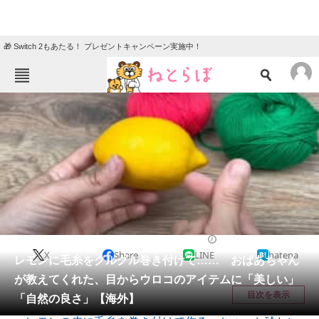
🎁 Switch 2もあたる！ プレゼントキャンペーン実施中！
ねとらぼメニュー
TOP
ニュース
エンタメ
クイズ
グルメ
地域
住まい
教育・育児
動物
リサーチ
ライフスタイル
2025/08/14 12:30（公開）
X
Share
LINE
hatena
会員記事
レモンに毛糸をグルグル巻き付けて…… おばあちゃん
が教えてくれた、目からウロコのアイテムに「美しい」
メディア
目次を表示
「自然の良さ」【海外】
注目記事を集めた総合ページ