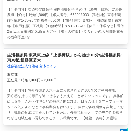
【仕事内容】柔道整復師業務 院内清掃業務 その他 【経験・資格】柔道整
復師 【給与】時給1,800円 【求人番号】663018033 【勤務地】東京都葛
飾区亀有1-15-23間医療モール1階 【市区町村】葛飾区 【都道府県】東京
都 【雇用形態】正社員 【勤務時間】8:50～12:40 【休日・休暇など】週休
2日以上;日曜固定休;祝日固定休 【求人の特徴】<やりがいのある職場/充実
の福利厚生>か...
生活相談員/東武東上線「上板橋駅」から徒歩10分/生活相談員/
東京都/板橋区若木
社会福祉法人信隆会 若木ライフ
東京都
正社員：時給1,300円～2,000円
【仕事内容】特別養護老人ホームに入居される約100名のご利用者様が、
安心感を持って毎日を過ごせるよう支えることがミッションです。 具体的
には食事・入浴・排泄などの身体介助に加え、日々の様子を専用フォーマ
ットへ入力するなどの事務業務も行います。 自社で各種研修を実施してお
り、職員の育成に力を入れているため、介護福祉士としての専門性を磨き
ながら地域社会へ貢献できるチーム環境です。 【経験・資格】介護福...