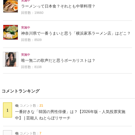
実施中
ラーメンって日本食？それとも中華料理？
回答数：19660
実施中
神奈川県で一番うまいと思う「横浜家系ラーメン店」はどこ？
回答数：8509
実施中
唯一無二の歌声だと思うボーカリストは？
回答数：8108
コメントランキング
コメント数：
21
1
一番好きな「韓国の男性俳優」は？【2026年版・人気投票実施
中】 | 芸能人 ねとらぼリサーチ
コメント数：
7