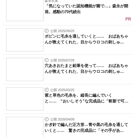
森永乳業
「気になっていた認知機能が菌で…」森永が開
発。感動の70代続出
PR
公開 2025/09/25
ボビンに毛糸を通していくと…… おばあちゃ
んが教えてくれた、目からウロコの刺しゅ...
公開 2025/07/28
穴あきおたまと鉛筆を使って…… おばあちゃ
んが教えてくれた、目からウロコの刺しゅ...
公開 2025/03/25
紫と草色の毛糸を、縦長に編んでいく
と…… “おいしそう”な完成品に「斬新で可愛
い...
公開 2026/04/09
かぎ針で編んだ正方形→青や黒の毛糸を通して
いくと…… 驚きの完成品に「その手があ...