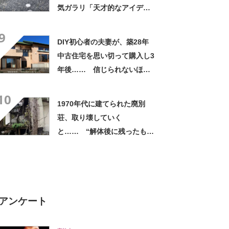
気ガラリ「天才的なアイデ
ア」「真似したい」
9
DIY初心者の夫妻が、築28年
中古住宅を思い切って購入し3
年後…… 信じられないほど
の“リフォーム完成”に驚きが
10
止まらない
1970年代に建てられた廃別
荘、取り壊していく
と…… “解体後に残ったも
の”に反響 「想像以上」「見
入ってしまった」
アンケート