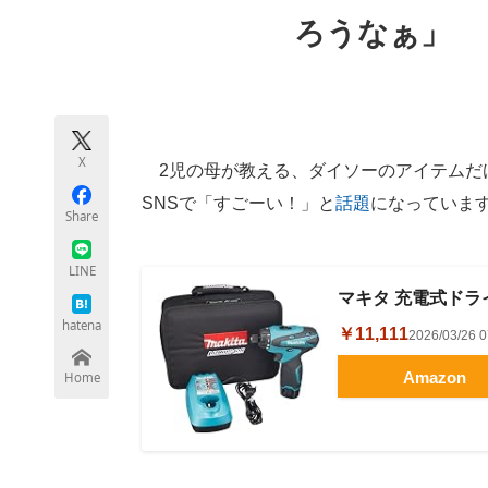
モノづくり技術者専門サイト
エレクトロ
ろうなぁ」
ちょっと気になるネットの話題
X
2児の母が教える、ダイソーのアイテムだけ
SNSで「すごーい！」と
話題
になっていま
Share
LINE
マキタ 充電式ドライバ
hatena
￥11,111
2026/03/2
Amazon
Home