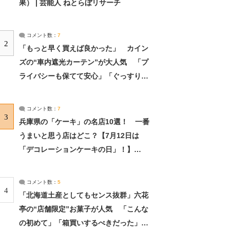
果） | 芸能人 ねとらぼリサーチ
コメント数：
7
2
「もっと早く買えば良かった」 カイン
ズの“車内遮光カーテン”が大人気 「プ
ライバシーも保てて安心」「ぐっすり眠
れました」（2/2） | ライフ ねとらぼリ
サーチ：2ページ目
コメント数：
7
3
兵庫県の「ケーキ」の名店10選！ 一番
うまいと思う店はどこ？【7月12日は
「デコレーションケーキの日」！】
（2/4） | 兵庫県 ねとらぼリサーチ：2ペ
ージ目
コメント数：
5
4
「北海道土産としてもセンス抜群」六花
亭の“店舗限定”お菓子が人気 「こんな
の初めて」「箱買いするべきだった」