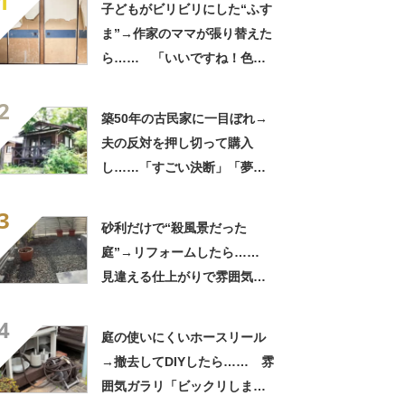
1
子どもがビリビリにした“ふす
ま”→作家のママが張り替えた
ら…… 「いいですね！色
も！」「明るくなりました
2
ね！」
築50年の古民家に一目ぼれ→
夫の反対を押し切って購入
し……「すごい決断」「夢が
膨らみますね」妻の衝撃DIYに
3
反響
砂利だけで“殺風景だった
庭”→リフォームしたら……
見違える仕上がりで雰囲気ガ
ラリ
4
庭の使いにくいホースリール
→撤去してDIYしたら…… 雰
囲気ガラリ「ビックリしまし