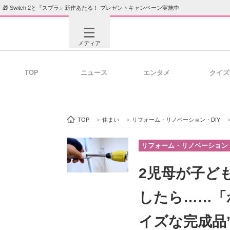
🎁 Switch 2と『スプラ』新作あたる！ プレゼントキャンペーン実施中
メディア
TOP
ニュース
エンタメ
クイズ
注目記事を集めた総合ページ
ITの今
TOP
>
住まい
>
リフォーム・リノベーション・DIY
ビジネスと働き方のヒント
AI活用
リフォーム・リノベーション・
2児母が子ど
ITエンジニア向け専門サイト
企業向けI
したら……「
イズな完成品