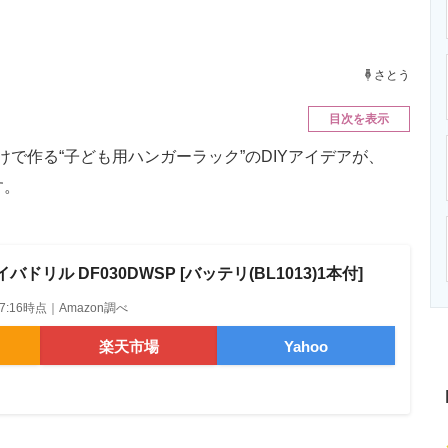
ニクス専門サイト
電子設計の基本と応用
エネルギーの専
さとう
目次を表示
で作る“子ども用ハンガーラック”のDIYアイデアが、
す。
ドリル DF030DWSP [バッテリ(BL1013)1本付]
6 07:16時点｜Amazon調べ
楽天市場
Yahoo