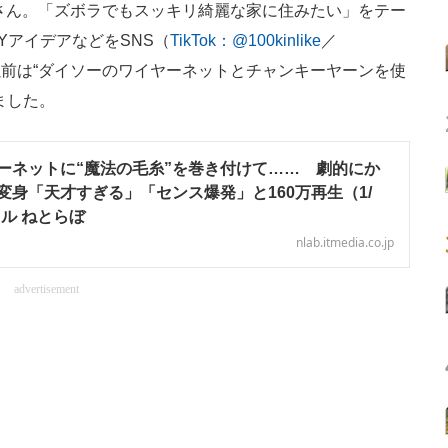
さん。「ズボラでもスッキリ綺麗な家に住みたい」をテー
YアイデアなどをSNS（
TikTok：@100kinlike
／
前は“ダイソーのワイヤーネットとチャンキーヤーンを使
ました。
ーネットに“魔法の毛糸”を巻き付けて…… 劇的にか
変身「天才すぎる」「センス爆発」と160万再生（1/
イル ねとらぼ
nlab.itmedia.co.jp
advertisement