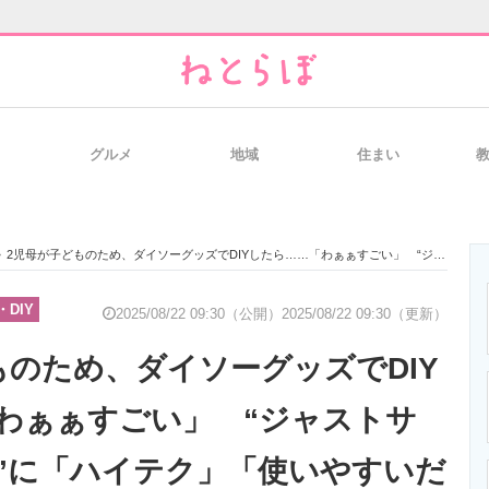
グルメ
地域
住まい
と未来を見通す
スマホと通信の最新トレンド
進化するPCとデ
>
2児母が子どものため、ダイソーグッズでDIYしたら……「わぁぁすごい」 “ジャストサイズな完成品”に「ハイテク」「使いやすいだろうなぁ」
のいまが分かる
企業ITのトレンドを詳説
経営リーダーの
DIY
2025/08/22 09:30（公開）
2025/08/22 09:30（更新）
ものため、ダイソーグッズでDIY
T製品の総合サイト
IT製品の技術・比較・事例
製造業のIT導入
わぁぁすごい」 “ジャストサ
”に「ハイテク」「使いやすいだ