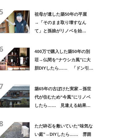
た！」「大違いですね」
5
祖母が遺した築50年の平屋
→「そのまま取り壊すなん
て」と孫娘がリノベを始
め…… 「すごいですね」
6
「おばあ喜んでるよ」
400万で購入した築50年の別
荘→仏間を“ナウシカ風”に大
胆DIYしたら…… 「ドン引き
する位のセンス」「おおーー
7
ー！想像以上!!」
築65年の古ぼけた実家→孫世
代が住むため“今風”にリノベ
したら…… 見違える結果に
「こんなに変わるんです
8
ね」 投稿者に聞いた
ただ砕石を敷いていた“味気な
い庭”→DIYしたら…… 雰囲