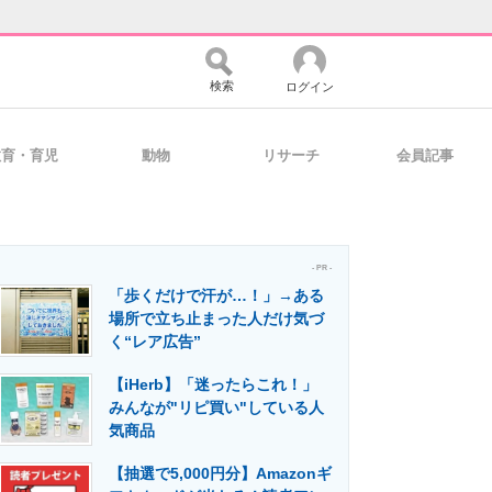
検索
ログイン
教育・育児
動物
リサーチ
会員記事
バイスの未来
好きが集まる 比べて選べる
- PR -
「歩くだけで汗が…！」→ある
コミュニティ
マーケ×ITの今がよく分かる
場所で立ち止まった人だけ気づ
く“レア広告”
【iHerb】「迷ったらこれ！」
・活用を支援
みんなが"リピ買い"している人
気商品
【抽選で5,000円分】Amazonギ