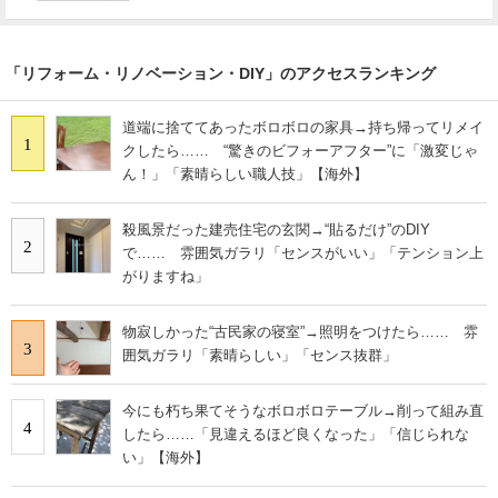
「リフォーム・リノベーション・DIY」のアクセスランキング
道端に捨ててあったボロボロの家具→持ち帰ってリメイ
1
クしたら…… “驚きのビフォーアフター”に「激変じゃ
ん！」「素晴らしい職人技」【海外】
殺風景だった建売住宅の玄関→“貼るだけ”のDIY
2
で…… 雰囲気ガラリ「センスがいい」「テンション上
がりますね」
物寂しかった“古民家の寝室”→照明をつけたら…… 雰
3
囲気ガラリ「素晴らしい」「センス抜群」
今にも朽ち果てそうなボロボロテーブル→削って組み直
4
したら……「見違えるほど良くなった」「信じられな
い」【海外】