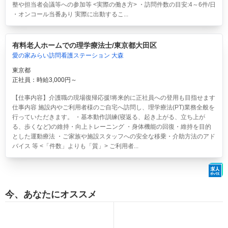
整や担当者会議等への参加等 <実際の働き方> ・訪問件数の目安:4～6件/日
・オンコール当番あり 実際に出動するこ...
有料老人ホームでの理学療法士/東京都大田区
愛の家みらい訪問看護ステーション 大森
東京都
正社員：時給3,000円～
【仕事内容】介護職の現場復帰応援!将来的に正社員への登用も目指せます
仕事内容 施設内やご利用者様のご自宅へ訪問し、理学療法(PT)業務全般を
行っていただきます。 ・基本動作訓練(寝返る、起き上がる、立ち上が
る、歩くなど)の維持・向上トレーニング ・身体機能の回復・維持を目的
とした運動療法 ・ご家族や施設スタッフへの安全な移乗・介助方法のアド
バイス 等 <「件数」よりも「質」> ご利用者...
今、あなたにオススメ