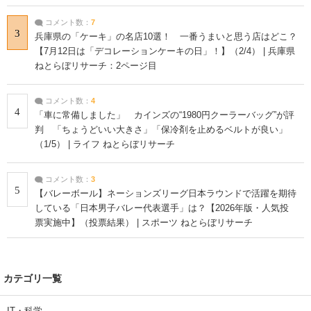
コメント数：
7
3
兵庫県の「ケーキ」の名店10選！ 一番うまいと思う店はどこ？
【7月12日は「デコレーションケーキの日」！】（2/4） | 兵庫県
ねとらぼリサーチ：2ページ目
コメント数：
4
4
「車に常備しました」 カインズの“1980円クーラーバッグ”が評
判 「ちょうどいい大きさ」「保冷剤を止めるベルトが良い」
（1/5） | ライフ ねとらぼリサーチ
コメント数：
3
5
【バレーボール】ネーションズリーグ日本ラウンドで活躍を期待
している「日本男子バレー代表選手」は？【2026年版・人気投
票実施中】（投票結果） | スポーツ ねとらぼリサーチ
カテゴリ一覧
IT・科学