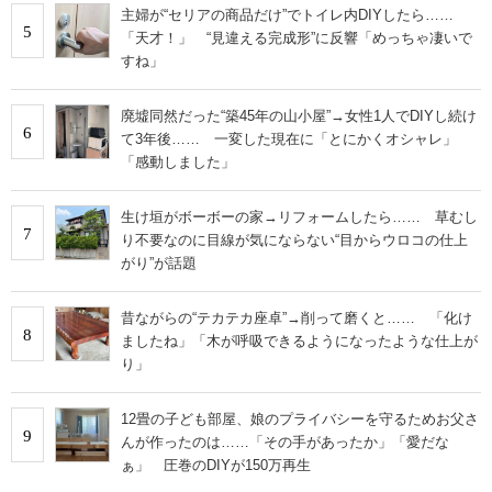
主婦が“セリアの商品だけ”でトイレ内DIYしたら……
5
「天才！」 “見違える完成形”に反響「めっちゃ凄いで
すね」
廃墟同然だった“築45年の山小屋”→女性1人でDIYし続け
6
て3年後…… 一変した現在に「とにかくオシャレ」
「感動しました」
生け垣がボーボーの家→リフォームしたら…… 草むし
7
り不要なのに目線が気にならない“目からウロコの仕上
がり”が話題
昔ながらの“テカテカ座卓”→削って磨くと…… 「化け
8
ましたね」「木が呼吸できるようになったような仕上が
り」
12畳の子ども部屋、娘のプライバシーを守るためお父さ
9
んが作ったのは……「その手があったか」「愛だな
ぁ」 圧巻のDIYが150万再生