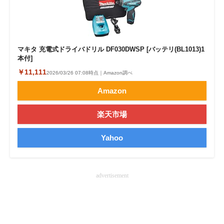
企業向けIT製品の総合サイト
IT製品の技術・比較・事例
マキタ 充電式ドライバドリル DF030DWSP [バッテリ(BL1013)1
製造業のIT導入・活用を支援
本付]
￥11,111
2026/03/26 07:08時点｜Amazon調べ
モノづくり技術者専門サイト
Amazon
エレクトロニクス専門サイト
楽天市場
電子設計の基本と応用
Yahoo
エネルギーの専門メディア
建設×テクノロジーの最前線
advertisement
ちょっと気になるネットの話題