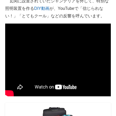
玄関に設置されていたシャンデリアを外して、特別な
照明装置を作る
DIY動画
が、YouTubeで「信じられな
ITの今と未来を見通す
い！」「とてもクール」などの反響を呼んでいます。
スマホと通信の最新トレンド
進化するPCとデバイスの未来
好きが集まる 比べて選べる
ビジネスと働き方のヒント
AI活用のいまが分かる
企業ITのトレンドを詳説
経営リーダーのコミュニティ
マーケ×ITの今がよく分かる
ITエンジニア向け専門サイト