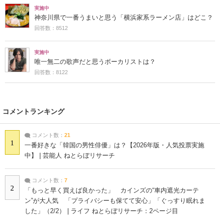
実施中
神奈川県で一番うまいと思う「横浜家系ラーメン店」はどこ？
回答数：8512
実施中
唯一無二の歌声だと思うボーカリストは？
回答数：8122
コメントランキング
コメント数：
21
1
一番好きな「韓国の男性俳優」は？【2026年版・人気投票実施
中】 | 芸能人 ねとらぼリサーチ
コメント数：
7
2
「もっと早く買えば良かった」 カインズの“車内遮光カーテ
ン”が大人気 「プライバシーも保てて安心」「ぐっすり眠れま
した」（2/2） | ライフ ねとらぼリサーチ：2ページ目