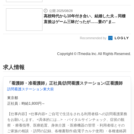
公開 2025/08/28
高校時代から10年付き合い、結婚した夫→同棲
直後はゲーム三昧だったが……妻の“ま...
Recommended by
Copyright © ITmedia Inc. All Rights Reserved.
求人情報
「看護師・准看護師」正社員/訪問看護ステーション/正看護師
訪問看護ステーション東大前
東京都
正社員：時給1,800円～
【仕事内容】<仕事内容> ご自宅で生活をされる利用者様への訪問看護業務
をお願いします。 <具体的には…> ・バイタルサインチェック、症状の観
察 ・療養指導、医療処置、身体介護 ・医療機器の管理 ・利用者様とその
ご家族の相談 ・訪問の記録、各種書類作成(電子カルテ使用) ・各種連絡調