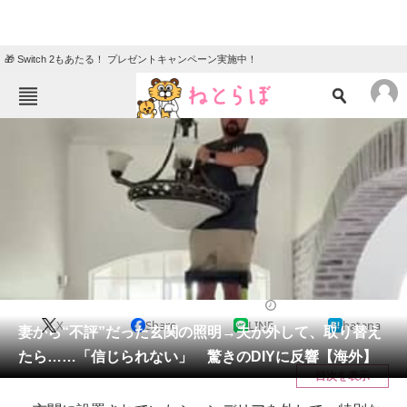
🎁 Switch 2もあたる！ プレゼントキャンペーン実施中！
ねとらぼメニュー
TOP
ニュース
エンタメ
クイズ
グルメ
地域
住まい
教育・育児
動物
リサーチ
リフォーム・リノベーション・DIY
2025/08/21 22:00（公開）
X
Share
LINE
hatena
会員記事
妻から“不評”だった玄関の照明→夫が外して、取り替え
たら……「信じられない」 驚きのDIYに反響【海外】
メディア
目次を表示
注目記事を集めた総合ページ