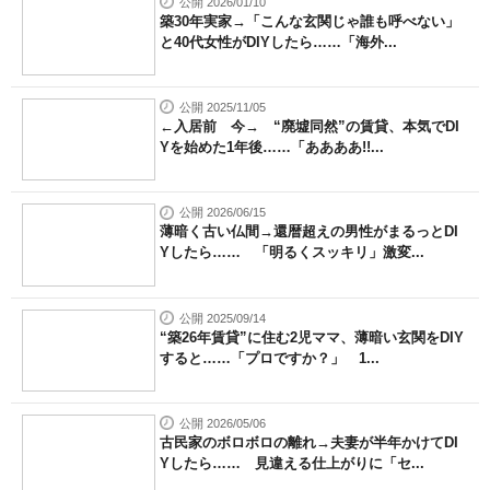
公開 2026/01/10
築30年実家→「こんな玄関じゃ誰も呼べない」
と40代女性がDIYしたら……「海外...
公開 2025/11/05
←入居前 今→ “廃墟同然”の賃貸、本気でDI
Yを始めた1年後……「ああああ!!...
公開 2026/06/15
薄暗く古い仏間→還暦超えの男性がまるっとDI
Yしたら…… 「明るくスッキリ」激変...
公開 2025/09/14
“築26年賃貸”に住む2児ママ、薄暗い玄関をDIY
すると……「プロですか？」 1...
公開 2026/05/06
古民家のボロボロの離れ→夫妻が半年かけてDI
Yしたら…… 見違える仕上がりに「セ...