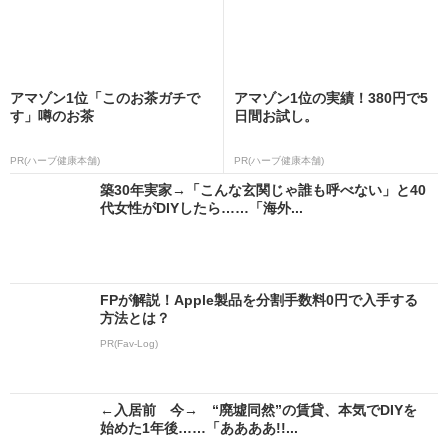
アマゾン1位「このお茶ガチで
アマゾン1位の実績！380円で5
す」噂のお茶
日間お試し。
PR(ハーブ健康本舗)
PR(ハーブ健康本舗)
築30年実家→「こんな玄関じゃ誰も呼べない」と40
代女性がDIYしたら……「海外...
FPが解説！Apple製品を分割手数料0円で入手する
方法とは？
PR(Fav-Log)
←入居前 今→ “廃墟同然”の賃貸、本気でDIYを
始めた1年後……「ああああ!!...