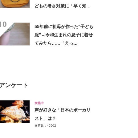
どもの暑さ対策に「早く知り
たかった」「これはほんと天
10
才」
55年前に祖母が作った“子ども
服”→令和生まれの息子に着せ
てみたら……「えっ
ー!!」 “驚きの姿”に「半世
紀過ぎてるとは思えない」
アンケート
実施中
声が好きな「日本のボーカリ
スト」は？
回答数：49502