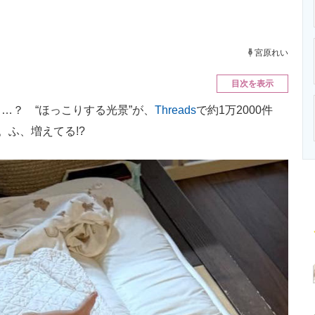
ニクス専門サイト
電子設計の基本と応用
エネルギーの専
宮原れい
目次を表示
？ “ほっこりする光景”が、
Threads
で約1万2000件
。ふ、増えてる!?