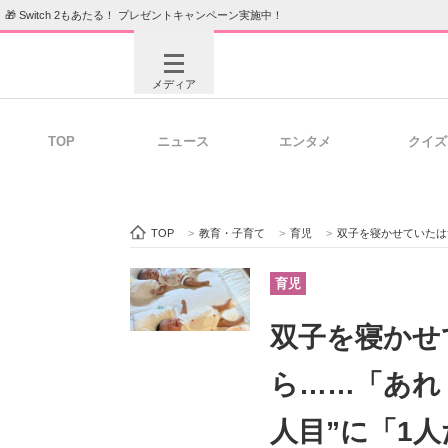
🎁 Switch 2もあたる！ プレゼントキャンペーン実施中！
メディア
TOP
ニュース
エンタメ
クイズ
注目記事を集めた総合ページ
ITの今
TOP
>
教育・子育て
>
育児
>
双子を寝かせていたはずの布団
ビジネスと働き方のヒント
AI活用
育児
双子を寝かせ
ITエンジニア向け専門サイト
企業向けI
ら……「あれ
人目”に「1