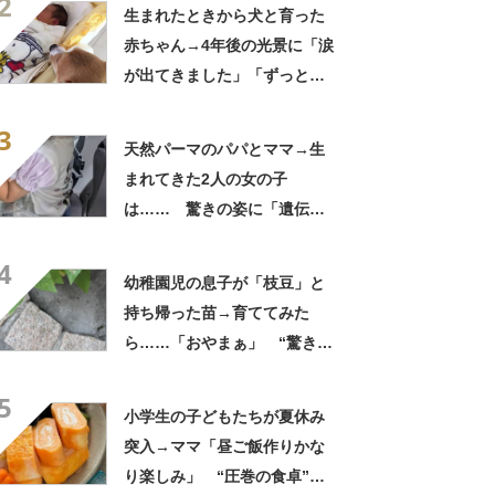
2
「ただの天使か」
生まれたときから犬と育った
赤ちゃん→4年後の光景に「涙
が出てきました」「ずっと見
守ってるんだな」
3
天然パーマのパパとママ→生
まれてきた2人の女の子
は…… 驚きの姿に「遺伝っ
て不思議ですね」
4
幼稚園児の息子が「枝豆」と
持ち帰った苗→育ててみた
ら……「おやまぁ」 “驚きの
光景”に「夏だーって感じ」
5
小学生の子どもたちが夏休み
突入→ママ「昼ご飯作りかな
り楽しみ」 “圧巻の食卓”に