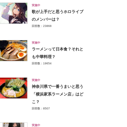
実施中
歌が上手だと思うホロライブ
のメンバーは？
回答数：23868
実施中
ラーメンって日本食？それと
も中華料理？
回答数：19654
実施中
神奈川県で一番うまいと思う
「横浜家系ラーメン店」はど
こ？
回答数：8507
実施中