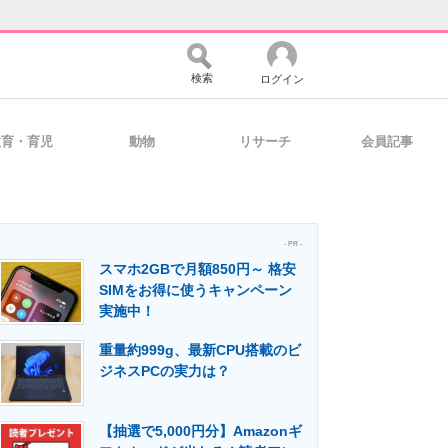
検索
ログイン
教育・育児
動物
リサーチ
会員記事
バイスの未来
好きが集まる 比べて選べる
- PR -
スマホ2GBで月額850円～ 格安
コミュニティ
マーケ×ITの今がよく分かる
SIMをお得に使うキャンペーン
実施中！
重量約999g、最新CPU搭載のビ
・活用を支援
ジネスPCの実力は？
【抽選で5,000円分】Amazonギ