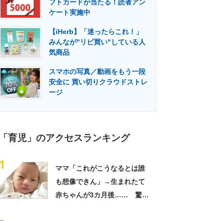
フトカードが当たる！読者アン
門メディア
建設×テクノロジーの最前線
ケート実施中
【iHerb】「迷ったらこれ！」
みんなが"リピ買い"している人
気商品
スマホの写真／動画をもう一段
安全に 買い切りクラウドストレ
ージ
「育児」のアクセスランキング
1
ママ「これがこうなるとは誰
も想像できん」→生まれたて
赤ちゃんが3カ月後…… 驚き
の成長姿に「信じられない」