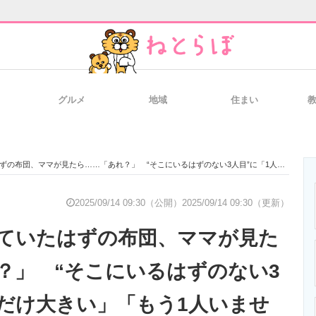
グルメ
地域
住まい
と未来を見通す
スマホと通信の最新トレンド
進化するPCとデ
、ママが見たら……「あれ？」 “そこにいるはずのない3人目”に「1人だけ大きい」「もう1人いませんか」
のいまが分かる
企業ITのトレンドを詳説
経営リーダーの
2025/09/14 09:30（公開）
2025/09/14 09:30（更新）
ていたはずの布団、ママが見た
T製品の総合サイト
IT製品の技術・比較・事例
製造業のIT導入
？」 “そこにいるはずのない3
人だけ大きい」「もう1人いませ