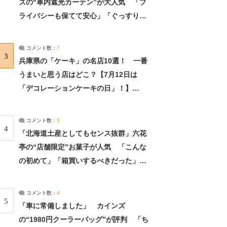
ズの“車内遮光カーテン”が大人気 「プ
ライバシーも保てて安心」「ぐっすり眠
れました」（2/2） | ライフ ねとらぼリ
サーチ：2ページ目
コメント数：
7
3
兵庫県の「ケーキ」の名店10選！ 一番
うまいと思う店はどこ？【7月12日は
「デコレーションケーキの日」！】
（2/4） | 兵庫県 ねとらぼリサーチ：2ペ
ージ目
コメント数：
5
4
「北海道土産としてもセンス抜群」六花
亭の“店舗限定”お菓子が人気 「こんな
の初めて」「箱買いするべきだった」
（1/2） | 北海道 ねとらぼリサーチ
コメント数：
4
5
「車に常備しました」 カインズ
の“1980円クーラーバッグ”が評判 「ち