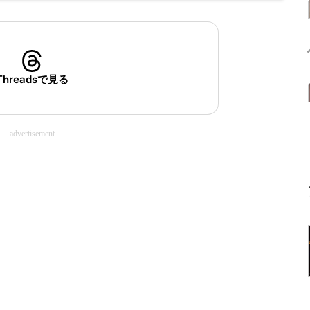
Threadsで見る
advertisement