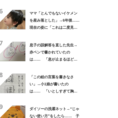
「これがお昼ですと!?」「親
6
子3人でおじゃましたい」
ママ「とんでもないイケメン
を産み落とした」→6年後……
現在の姿に「これは二度見す
る」「親バカではなくリアル
7
王子様」
息子の誤解答を直した先生→
赤ペンで書かれていたの
は…… 「息が止まるほど笑
った」まさかの光景に「先生
8
もお疲れですな」
「この絵の言葉を書きなさ
い」→小1娘が書いたの
は…… 「いとしすぎて胸が
苦しい」まさかの解答が210
9
万表示「正解にします」「今
ダイソーの洗濯ネット→“じゃ
日1日頑張れそう」
ない使い方”をしたら…… 子