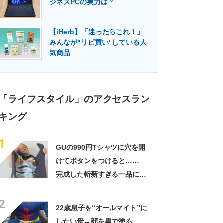
ジネスPCの実力は？
門メディア
建設×テクノロジーの最前線
【iHerb】「迷ったらこれ！」
みんなが"リピ買い"している人
気商品
「ライフスタイル」のアクセスラン
キング
1
GUの990円Tシャツに穴を開
けてボタンをつけると……
完成した斬新すぎる一品に称
賛「これすごい」
2
22歳息子を“オールマイト”に
したい母→顔を黒で塗る