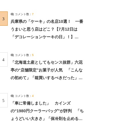
れました」（2/2） | ライフ ねとらぼリ
サーチ：2ページ目
コメント数：
7
3
兵庫県の「ケーキ」の名店10選！ 一番
うまいと思う店はどこ？【7月12日は
「デコレーションケーキの日」！】
（2/4） | 兵庫県 ねとらぼリサーチ：2ペ
ージ目
コメント数：
5
4
「北海道土産としてもセンス抜群」六花
亭の“店舗限定”お菓子が人気 「こんな
の初めて」「箱買いするべきだった」
（1/2） | 北海道 ねとらぼリサーチ
コメント数：
4
5
「車に常備しました」 カインズ
の“1980円クーラーバッグ”が評判 「ち
ょうどいい大きさ」「保冷剤を止めるベ
ルトが良い」（1/5） | ライフ ねとらぼ