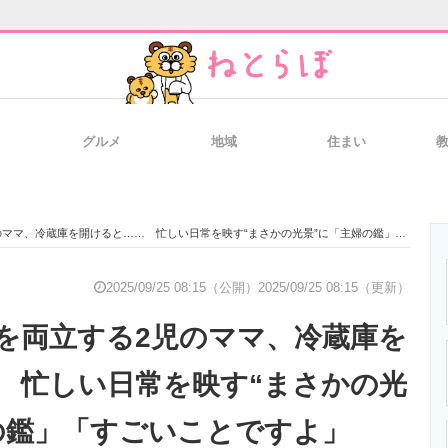
グルメ
地域
住まい
と未来を見通す
スマホと通信の最新トレンド
進化するPCとデ
、冷蔵庫を開けると…… 忙しい日常を映す“まさかの光景”に「主婦の鑑」「すごいことですよ」
のいまが分かる
企業ITのトレンドを詳説
経営リーダーの
2025/09/25 08:15（公開）
2025/09/25 08:15（更新）
を両立する2児のママ、冷蔵庫を
T製品の総合サイト
IT製品の技術・比較・事例
製造業のIT導入
 忙しい日常を映す“まさかの光
の鑑」「すごいことですよ」