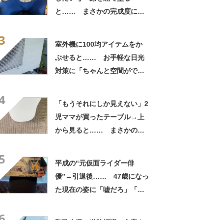
と…… まさかの完成度に
「フィギュアかと思ったら人
3
間」「質感良すぎ」
室外機に100均アイテムをか
ぶせると…… お手軽な日光
対策に「ちゃんと空間ができ
てグー」「これで楽します」
4
「もうそれにしか見えない」2
児ママが買ったテーブル→上
から見ると…… まさかの光
景に「ドアップかと思いまし
5
た」「なんて斬新な」
平成の“元仮面ライダー俳
優”→引退後…… 47歳になっ
た現在の姿に「嘘だろ」「声
出た」と108万再生
6