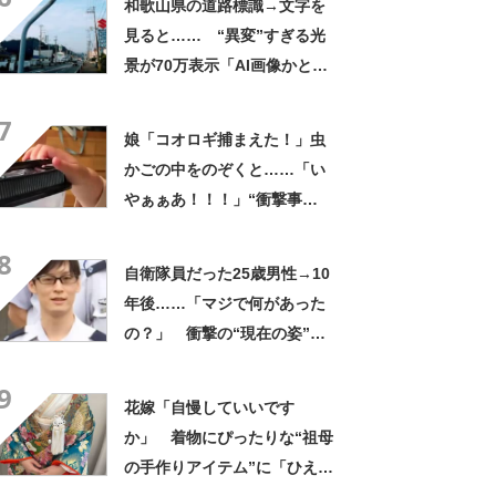
和歌山県の道路標識→文字を
見ると…… “異変”すぎる光
景が70万表示「AI画像かとお
もた」「架空の文字みたい」
7
娘「コオロギ捕まえた！」虫
かごの中をのぞくと……「い
やぁぁあ！！！」“衝撃事
実”が160万再生「知らぬが
8
仏」
自衛隊員だった25歳男性→10
年後……「マジで何があった
の？」 衝撃の“現在の姿”が
180万再生「別人…？」「好
9
きに生きんしゃい」
花嫁「自慢していいです
か」 着物にぴったりな“祖母
の手作りアイテム”に「ひえ