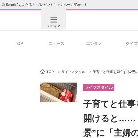
🎁 Switch 2もあたる！ プレゼントキャンペーン実施中！
メディア
TOP
ニュース
エンタメ
クイズ
注目記事を集めた総合ページ
ITの今
TOP
>
ライフスタイル
>
子育てと仕事を両立する2児のママ
ビジネスと働き方のヒント
AI活用
ライフスタイル
子育てと仕事
ITエンジニア向け専門サイト
企業向けI
開けると……
景”に「主婦