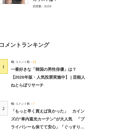
回答数：8103
コメントランキング
コメント数：
21
1
一番好きな「韓国の男性俳優」は？
【2026年版・人気投票実施中】 | 芸能人
ねとらぼリサーチ
コメント数：
7
2
「もっと早く買えば良かった」 カイン
ズの“車内遮光カーテン”が大人気 「プ
ライバシーも保てて安心」「ぐっすり眠