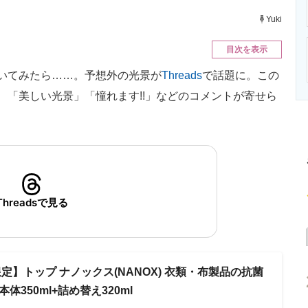
ニクス専門サイト
電子設計の基本と応用
エネルギーの専
Yuki
目次を表示
いてみたら……。予想外の光景が
Threads
で話題に。この
、「美しい光景」「憧れます!!」などのコメントが寄せら
Threadsで見る
jp 限定】トップ ナノックス(NANOX) 衣類・布製品の抗菌
体350ml+詰め替え320ml