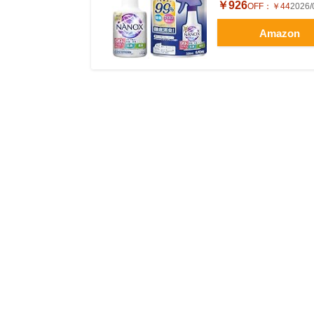
￥926
OFF：
￥44
2026
Amazon