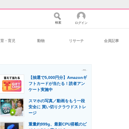
検索
ログイン
教育・育児
動物
リサーチ
会員記事
バイスの未来
好きが集まる 比べて選べる
- PR -
【抽選で5,000円分】Amazonギ
コミュニティ
マーケ×ITの今がよく分かる
フトカードが当たる！読者アン
ケート実施中
スマホの写真／動画をもう一段
・活用を支援
安全に 買い切りクラウドストレ
ージ
重量約999g、最新CPU搭載のビ