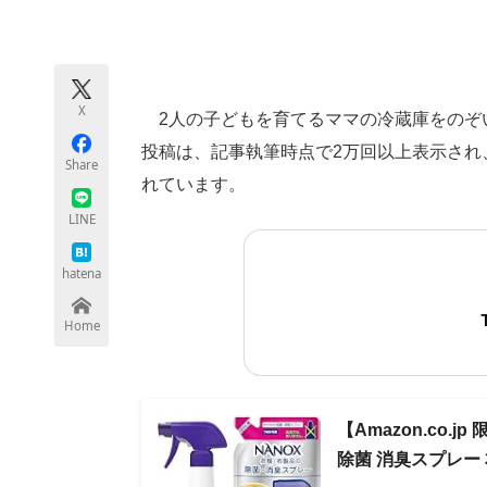
モノづくり技術者専門サイト
エレクトロ
X
2人の子どもを育てるママの冷蔵庫をのぞ
ちょっと気になるネットの話題
投稿は、記事執筆時点で2万回以上表示され
Share
れています。
LINE
hatena
Home
【Amazon.co.
除菌 消臭スプレー 本