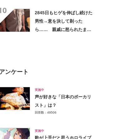
ー！」「センスが素晴らし
10
い」「モデルさんかと」
2845日もヒゲを伸ばし続けた
男性→意を決して剃った
ら…… 親戚に怒られたまさ
かの理由に「えぇwwwそんな
ぁ」「どんまいです」
アンケート
実施中
声が好きな「日本のボーカリ
スト」は？
回答数：49506
実施中
歌が上手だと思うホロライブ