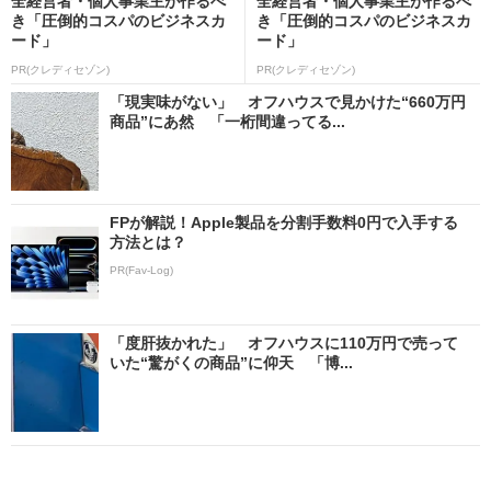
全経営者・個人事業主が作るべ
全経営者・個人事業主が作るべ
き「圧倒的コスパのビジネスカ
き「圧倒的コスパのビジネスカ
ード」
ード」
PR(クレディセゾン)
PR(クレディセゾン)
「現実味がない」 オフハウスで見かけた“660万円
商品”にあ然 「一桁間違ってる...
FPが解説！Apple製品を分割手数料0円で入手する
方法とは？
PR(Fav-Log)
「度肝抜かれた」 オフハウスに110万円で売って
いた“驚がくの商品”に仰天 「博...