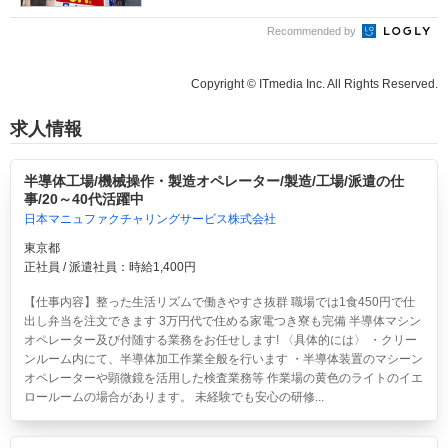
Recommended by
Copyright © ITmedia Inc. All Rights Reserved.
求人情報
半導体工場/機械操作・製造オペレーター/製造/工場/派遣の仕
事/20～40代活躍中
日本マニュファクチャリングサービス株式会社
東京都
正社員 / 派遣社員：時給1,400円
【仕事内容】整った生活リズムで働きやすさ抜群 職場では1食450円で仕
出し弁当を注文できます 3万円代で住める家電つき寮も完備 半導体マシン
オペレーター及び付随する業務をお任せします! 〈具体的には〉 ・クリー
ンルーム内にて、半導体加工作業全般を行います ・半導体装置のマシーン
オペレーターや顕微鏡を活用した検査業務等 作業場の黄色のライトのイエ
ロールームの場合があります。 未経験でも安心の研修...