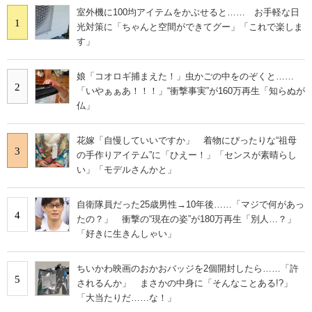
室外機に100均アイテムをかぶせると…… お手軽な日
1
光対策に「ちゃんと空間ができてグー」「これで楽しま
す」
娘「コオロギ捕まえた！」虫かごの中をのぞくと……
2
「いやぁぁあ！！！」“衝撃事実”が160万再生「知らぬが
仏」
花嫁「自慢していいですか」 着物にぴったりな“祖母
3
の手作りアイテム”に「ひえー！」「センスが素晴らし
い」「モデルさんかと」
自衛隊員だった25歳男性→10年後……「マジで何があっ
4
たの？」 衝撃の“現在の姿”が180万再生「別人…？」
「好きに生きんしゃい」
ちいかわ映画のおかおバッジを2個開封したら……「許
5
されるんか」 まさかの中身に「そんなことある!?」
「大当たりだ……な！」