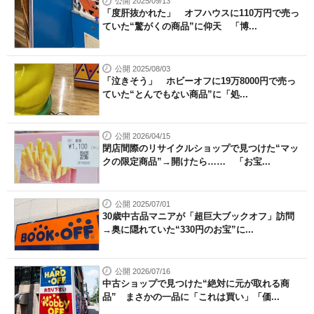
公開 2025/09/13
「度肝抜かれた」 オフハウスに110万円で売っ
ていた“驚がくの商品”に仰天 「博...
公開 2025/08/03
「泣きそう」 ホビーオフに19万8000円で売っ
ていた“とんでもない商品”に「処...
公開 2026/04/15
閉店間際のリサイクルショップで見つけた“マッ
クの限定商品”→開けたら…… 「お宝...
公開 2025/07/01
30歳中古品マニアが「超巨大ブックオフ」訪問
→奥に隠れていた“330円のお宝”に...
公開 2026/07/16
中古ショップで見つけた“絶対に元が取れる商
品” まさかの一品に「これは買い」「価...