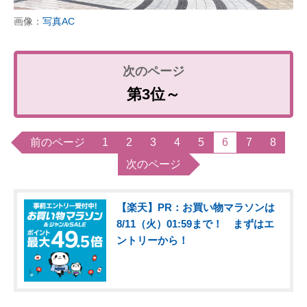
画像：
写真AC
第3位～
前のページ
1
2
3
4
5
6
7
8
次のページ
【楽天】PR：お買い物マラソンは
8/11（火）01:59まで！ まずはエ
ントリーから！