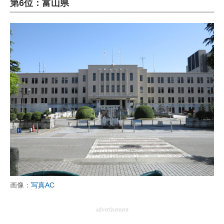
第6位：富山県
ITの今と未来を見通す
スマホと通信の最新トレンド
進化するPCとデバイスの未来
好きが集まる 比べて選べる
ビジネスと働き方のヒント
AI活用のいまが分かる
企業ITのトレンドを詳説
経営リーダーのコミュニティ
画像：
写真AC
マーケ×ITの今がよく分かる
advertisement
ITエンジニア向け専門サイト