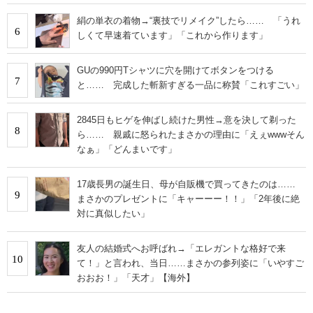
絹の単衣の着物→“裏技でリメイク”したら…… 「うれ
6
しくて早速着ています」「これから作ります」
GUの990円Tシャツに穴を開けてボタンをつける
7
と…… 完成した斬新すぎる一品に称賛「これすごい」
2845日もヒゲを伸ばし続けた男性→意を決して剃った
8
ら…… 親戚に怒られたまさかの理由に「えぇwwwそん
なぁ」「どんまいです」
17歳長男の誕生日、母が自販機で買ってきたのは……
9
まさかのプレゼントに「キャーーー！！」「2年後に絶
対に真似したい」
友人の結婚式へお呼ばれ→「エレガントな格好で来
10
て！」と言われ、当日……まさかの参列姿に「いやすご
おおお！」「天才」【海外】