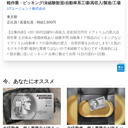
軽作業・ピッキング/未経験歓迎/自動車系工場/高収入/製造/工場
UTエージェント株式会社
東京都
正社員 / 派遣社員：時給1,600円
【仕事内容】<20~30代活躍中>高収入 月収30万円可 ドアトリムの受入出
荷作業 土日休み×長期休暇あり 経験不問
自動車ドア部品のピッキングなど
ドアトリム(自動車ドアの室内側)の受入・出荷作業をお任せします! 人気の
モクモク作業! 複雑な業務ではないので未経験でも安心です <具体的には…
> 指示書に従いピッキング 台車に載せて出荷 <1日の流れ> (日勤...
今、あなたにオススメ