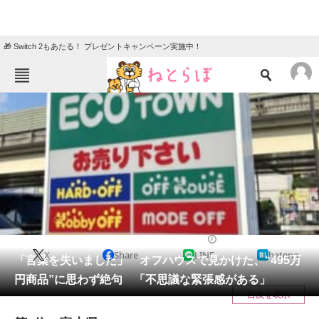
🎁 Switch 2もあたる！ プレゼントキャンペーン実施中！
ねとらぼメニュー
TOP
ニュース
エンタメ
クイズ
グルメ
地域
住まい
教育・育児
動物
リサーチ
ライフスタイル
2025/09/20 06:30（公開）
X
Share
LINE
hatena
会員記事
「言葉を失いました」 オフハウスで見かけた、“495万
円商品”に思わず絶句 「不思議な緊張感がある」
メディア
目次を表示
注目記事を集めた総合ページ