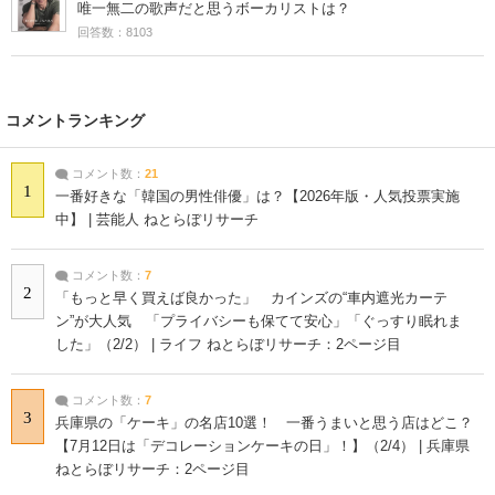
唯一無二の歌声だと思うボーカリストは？
回答数：8103
コメントランキング
コメント数：
21
1
一番好きな「韓国の男性俳優」は？【2026年版・人気投票実施
中】 | 芸能人 ねとらぼリサーチ
コメント数：
7
2
「もっと早く買えば良かった」 カインズの“車内遮光カーテ
ン”が大人気 「プライバシーも保てて安心」「ぐっすり眠れま
した」（2/2） | ライフ ねとらぼリサーチ：2ページ目
コメント数：
7
3
兵庫県の「ケーキ」の名店10選！ 一番うまいと思う店はどこ？
【7月12日は「デコレーションケーキの日」！】（2/4） | 兵庫県
ねとらぼリサーチ：2ページ目