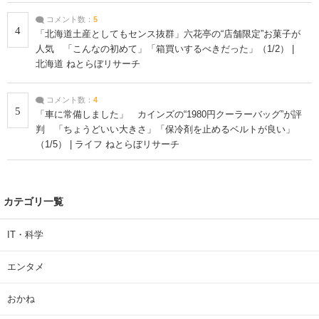
コメント数：
5
4
「北海道土産としてもセンス抜群」六花亭の“店舗限定”お菓子が
人気 「こんなの初めて」「箱買いするべきだった」（1/2） |
北海道 ねとらぼリサーチ
コメント数：
4
5
「車に常備しました」 カインズの“1980円クーラーバッグ”が評
判 「ちょうどいい大きさ」「保冷剤を止めるベルトが良い」
（1/5） | ライフ ねとらぼリサーチ
カテゴリ一覧
IT・科学
エンタメ
おかね