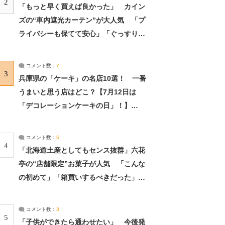
2
「もっと早く買えば良かった」 カイン
ズの“車内遮光カーテン”が大人気 「プ
ライバシーも保てて安心」「ぐっすり眠
れました」（2/2） | ライフ ねとらぼリ
サーチ：2ページ目
コメント数：
7
3
兵庫県の「ケーキ」の名店10選！ 一番
うまいと思う店はどこ？【7月12日は
「デコレーションケーキの日」！】
（2/4） | 兵庫県 ねとらぼリサーチ：2ペ
ージ目
コメント数：
5
4
「北海道土産としてもセンス抜群」六花
亭の“店舗限定”お菓子が人気 「こんな
の初めて」「箱買いするべきだった」
（1/2） | 北海道 ねとらぼリサーチ
コメント数：
3
5
「子供ができたら通わせたい」 今後発