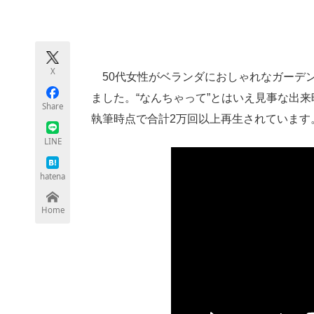
モノづくり技術者専門サイト
エレクトロ
X
50代女性がベランダにおしゃれなガーデ
ちょっと気になるネットの話題
ました。“なんちゃって”とはいえ見事な出
Share
執筆時点で合計2万回以上再生されています
LINE
hatena
Home