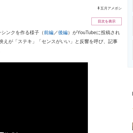
ニクス専門サイト
電子設計の基本と応用
エネルギーの専
五月アメボシ
目次を表示
ンシンクを作る様子（
前編
／
後編
）がYouTubeに投稿され
来映えが「ステキ」「センスがいい」と反響を呼び、記事
。