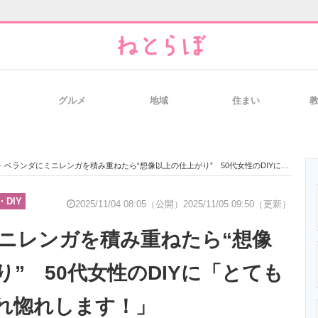
グルメ
地域
住まい
と未来を見通す
スマホと通信の最新トレンド
進化するPCとデ
>
ベランダにミニレンガを積み重ねたら“想像以上の仕上がり” 50代女性のDIYに「とても素敵！」「惚れ惚れします！」
のいまが分かる
企業ITのトレンドを詳説
経営リーダーの
DIY
2025/11/04 08:05（公開）
2025/11/05 09:50（更新）
ニレンガを積み重ねたら“想像
T製品の総合サイト
IT製品の技術・比較・事例
製造業のIT導入
” 50代女性のDIYに「とても
れ惚れします！」