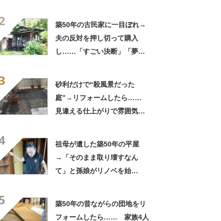
も！」「明るくなりました
2
ね！」
築50年の古民家に一目ぼれ→
夫の反対を押し切って購入
し……「すごい決断」「夢が
膨らみますね」妻の衝撃DIYに
3
反響
砂利だけで“殺風景だった
庭”→リフォームしたら……
見違える仕上がりで雰囲気ガ
ラリ
4
祖母が遺した築50年の平屋
→「そのまま取り壊すなん
て」と孫娘がリノベを始
め…… 「すごいですね」
5
「おばあ喜んでるよ」
築50年の昔ながらの団地をリ
フォームしたら…… 家族4人