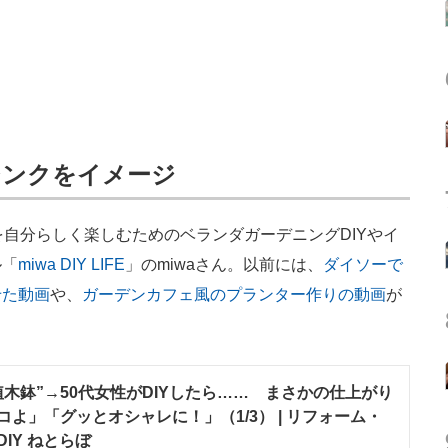
シンクをイメージ
自分らしく楽しむためのベランダガーデニングDIYやイ
ル「
miwa DIY LIFE
」のmiwaさん。以前には、
ダイソーで
せた動画
や、
ガーデンカフェ風のプランター作りの動画
が
木鉢”→50代女性がDIYしたら…… まさかの仕上がり
よ」「グッとオシャレに！」（1/3） | リフォーム・
IY ねとらぼ