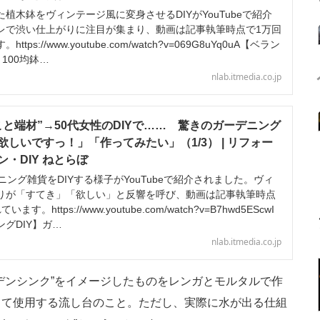
木鉢をヴィンテージ風に変身させるDIYがYouTubeで紹介
レで渋い仕上がりに注目が集まり、動画は記事執筆時点で1万回
ps://www.youtube.com/watch?v=069G8uYq0uA【ベラン
100均鉢…
nlab.itmedia.co.jp
と端材”→50代女性のDIYで…… 驚きのガーデニング
しいですっ！」「作ってみたい」（1/3） | リフォー
・DIY ねとらぼ
ング雑貨をDIYする様子がYouTubeで紹介されました。ヴィ
りが「すてき」「欲しい」と反響を呼び、動画は記事執筆時点
。https://www.youtube.com/watch?v=B7hwd5EScwI
グDIY】ガ…
nlab.itmedia.co.jp
ンシンク”をイメージしたものをレンガとモルタルで作
して使用する流し台のこと。ただし、実際に水が出る仕組