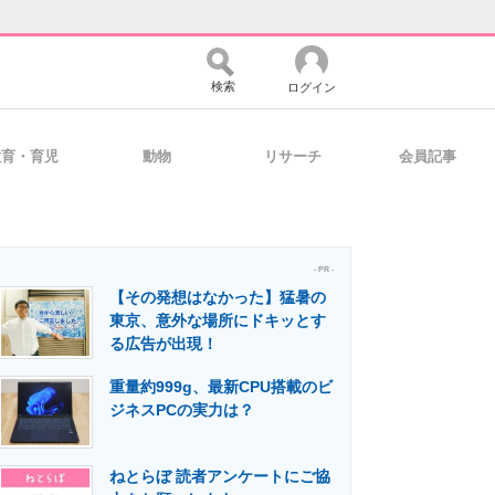
検索
ログイン
教育・育児
動物
リサーチ
会員記事
バイスの未来
好きが集まる 比べて選べる
- PR -
【その発想はなかった】猛暑の
コミュニティ
マーケ×ITの今がよく分かる
東京、意外な場所にドキッとす
る広告が出現！
重量約999g、最新CPU搭載のビ
・活用を支援
ジネスPCの実力は？
ねとらぼ 読者アンケートにご協