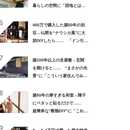
暮らしの空間に「団地とは思
えぬ」「広く見えますね」
6
400万で購入した築50年の別
荘→仏間を“ナウシカ風”に大
胆DIYしたら…… 「ドン引き
する位のセンス」「おおーー
7
ー！想像以上!!」
築100年以上の京屋敷→玄関
を開けると…… “まさかの光
景”に「こういう家住んでみた
い」「いいなぁ〜憧れる」
8
築50年の寒すぎる和室→障子
にペタッと貼るだけで……
超簡単な“断熱DIY”に「これは
良さそう！」「ズボラな私で
9
も頑張れそう」