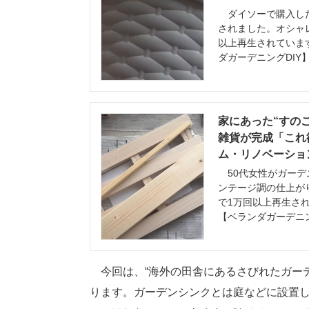
ダイソーで購入した植
されました。オシャ
以上再生されています。htt
ダガーデニングDIY】
家にあった“すのこ
雑貨が完成「これ欲
ム・リノベーション
50代女性がガーデニ
ンテージ調の仕上が
で1万回以上再生されています
【ベランダガーデニン
今回は、“海外の田舎にあるさびれたガーデ
ります。ガーデンシンクとは庭などに設置