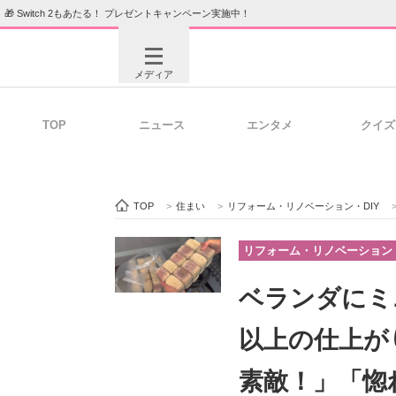
🎁 Switch 2もあたる！ プレゼントキャンペーン実施中！
メディア
TOP
ニュース
エンタメ
クイズ
注目記事を集めた総合ページ
ITの今
TOP
>
住まい
>
リフォーム・リノベーション・DIY
ビジネスと働き方のヒント
AI活用
リフォーム・リノベーション・
ベランダにミ
ITエンジニア向け専門サイト
企業向けI
以上の仕上がり
素敵！」「惚