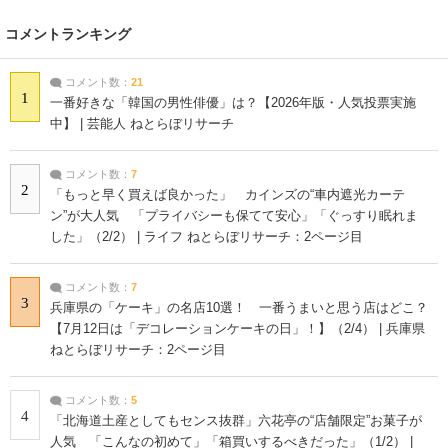
コメントランキング
コメント数：
21
1
一番好きな「韓国の男性俳優」は？【2026年版・人気投票実施
中】 | 芸能人 ねとらぼリサーチ
コメント数：
7
2
「もっと早く買えば良かった」 カインズの“車内遮光カーテ
ン”が大人気 「プライバシーも保てて安心」「ぐっすり眠れま
した」（2/2） | ライフ ねとらぼリサーチ：2ページ目
コメント数：
7
3
兵庫県の「ケーキ」の名店10選！ 一番うまいと思う店はどこ？
【7月12日は「デコレーションケーキの日」！】（2/4） | 兵庫県
ねとらぼリサーチ：2ページ目
コメント数：
5
4
「北海道土産としてもセンス抜群」六花亭の“店舗限定”お菓子が
人気 「こんなの初めて」「箱買いするべきだった」（1/2） |