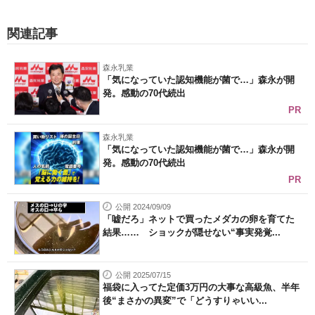
関連記事
森永乳業
「気になっていた認知機能が菌で…」森永が開
発。感動の70代続出
PR
森永乳業
「気になっていた認知機能が菌で…」森永が開
発。感動の70代続出
PR
公開 2024/09/09
「嘘だろ」ネットで買ったメダカの卵を育てた
結果…… ショックが隠せない“事実発覚...
公開 2025/07/15
福袋に入ってた定価3万円の大事な高級魚、半年
後“まさかの異変”で「どうすりゃいい...