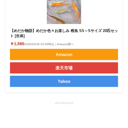
企業向けIT製品の総合サイト
IT製品の技術・比較・事例
【めだか物語】めだか色々お楽しみ 稚魚 SS～Sサイズ 20匹セッ
製造業のIT導入・活用を支援
ト [生体]
￥1,580
モノづくり技術者専門サイト
2026/03/26 03:56時点｜Amazon調べ
Amazon
エレクトロニクス専門サイト
楽天市場
電子設計の基本と応用
エネルギーの専門メディア
Yahoo
建設×テクノロジーの最前線
advertisement
ちょっと気になるネットの話題