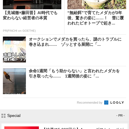
【見城徹×藤田晋】AI時代でも
“無給餌”で育てたメダカが3年
変わらない経営者の本質
後、驚きの姿に……！ 雪に覆
われたビオトープで起き...
PR(FINCHI on GOETHE)
オークションでメダカを買ったら、謎のトラブルに
巻き込まれ…… ゾッとする展開に「...
余命1週間「もう助からない」と言われたメダカを
引き取ったら…… 1週間後の姿に「...
Recommended by
Special
- PR -