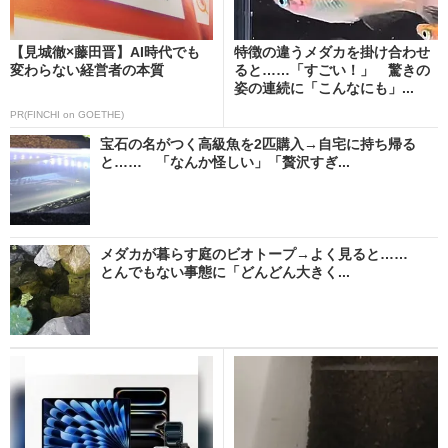
【見城徹×藤田晋】AI時代でも
特徴の違うメダカを掛け合わせ
変わらない経営者の本質
ると……「すごい！」 驚きの
姿の連続に「こんなにも」...
PR(FINCHI on GOETHE)
宝石の名がつく高級魚を2匹購入→自宅に持ち帰る
と…… 「なんか怪しい」「贅沢すぎ...
メダカが暮らす庭のビオトープ→よく見ると……
とんでもない事態に「どんどん大きく...