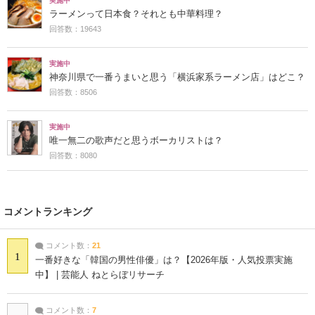
実施中
ラーメンって日本食？それとも中華料理？
回答数：19643
実施中
神奈川県で一番うまいと思う「横浜家系ラーメン店」はどこ？
回答数：8506
実施中
唯一無二の歌声だと思うボーカリストは？
回答数：8080
コメントランキング
コメント数：
21
1
一番好きな「韓国の男性俳優」は？【2026年版・人気投票実施
中】 | 芸能人 ねとらぼリサーチ
コメント数：
7