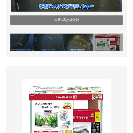
赤系5匹は楊貴妃