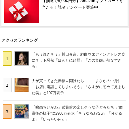
【抽選で5,000円分】Amazonギフトカードが
当たる！読者アンケート実施中
アクセスランキング
「もう泣きそう」川口春奈、純白ウエディングドレス姿
1
にネット騒然「ほんとに綺麗」「この笑顔が切なすぎ
る」
夫が買ってきた赤福→開けたら…… まさかの中身に
2
「お店に電話してしまいそう」「さすがに初めて見まし
た笑」と107万表示
「映画ちいかわ」鑑賞前の楽しそうな子どもたち→“鑑
3
賞後の様子”に2900万表示「そうなるわなw」「分かる
よ」「いったい何が」