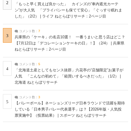
2
「もっと早く買えば良かった」 カインズの“車内遮光カーテ
ン”が大人気 「プライバシーも保てて安心」「ぐっすり眠れま
した」（2/2） | ライフ ねとらぼリサーチ：2ページ目
コメント数：
7
3
兵庫県の「ケーキ」の名店10選！ 一番うまいと思う店はどこ？
【7月12日は「デコレーションケーキの日」！】（2/4） | 兵庫県
ねとらぼリサーチ：2ページ目
コメント数：
5
4
「北海道土産としてもセンス抜群」六花亭の“店舗限定”お菓子が
人気 「こんなの初めて」「箱買いするべきだった」（1/2） |
北海道 ねとらぼリサーチ
コメント数：
3
5
【バレーボール】ネーションズリーグ日本ラウンドで活躍を期待
している「日本男子バレー代表選手」は？【2026年版・人気投
票実施中】（投票結果） | スポーツ ねとらぼリサーチ