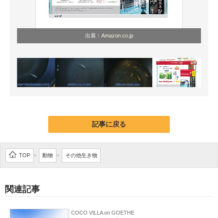
出展：
Amazon.co.jp
記事に戻る
TOP
動物
その他生き物
>
>
関連記事
COCO VILLA on GOETHE