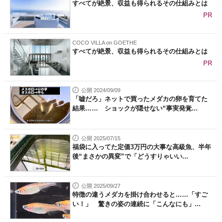
すべてが絶景、収益も得られるその仕組みとは
PR
COCO VILLA on GOETHE
すべてが絶景、収益も得られるその仕組みとは
PR
公開 2024/09/09
「嘘だろ」ネットで買ったメダカの卵を育てた
結果…… ショックが隠せない“事実発覚...
公開 2025/07/15
福袋に入ってた定価3万円の大事な高級魚、半年
後“まさかの異変”で「どうすりゃいい...
公開 2025/09/27
特徴の違うメダカを掛け合わせると……「すご
い！」 驚きの姿の連続に「こんなにも」...