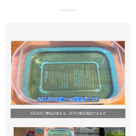
企業向けIT製品の総合サイト
advertisement
IT製品の技術・比較・事例
製造業のIT導入・活用を支援
モノづくり技術者専門サイト
エレクトロニクス専門サイト
電子設計の基本と応用
エネルギーの専門メディア
建設×テクノロジーの最前線
ちょっと気になるネットの話題
6月15日に孵化が始まる。針子が数匹確認できます