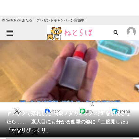
🎁 Switch 2もあたる！ プレゼントキャンペーン実施中！
ねとらぼメニュー
TOP
ニュース
エンタメ
クイズ
グルメ
地域
住まい
教育・育児
動物
リサーチ
その他生き物
2025/10/20 22:00（公開）
X
Share
LINE
hatena
会員記事
ヤフオクで落札した“高級メダカミックス卵”を孵化させ
たら…… 素人目にも分かる衝撃の姿に「二度見した」
メディア
画像一覧
「かなりびっくり」
注目記事を集めた総合ページ