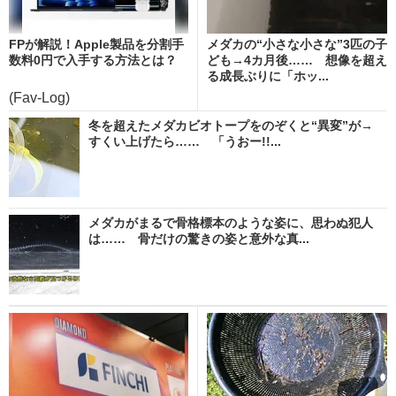
FPが解説！Apple製品を分割手
メダカの“小さな小さな”3匹の子
数料0円で入手する方法とは？
ども→4カ月後…… 想像を超え
る成長ぶりに「ホッ...
(Fav-Log)
冬を超えたメダカビオトープをのぞくと“異変”が→
すくい上げたら…… 「うおー!!...
メダカがまるで骨格標本のような姿に、思わぬ犯人
は…… 骨だけの驚きの姿と意外な真...