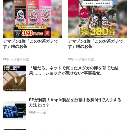
アマゾン1位「このお茶ガチで
アマゾン1位「このお茶ガチで
す」噂のお茶
す」噂のお茶
PR(ハーブ健康本舗)
PR(ハーブ健康本舗)
「嘘だろ」ネットで買ったメダカの卵を育てた結
果…… ショックが隠せない“事実発覚...
FPが解説！Apple製品を分割手数料0円で入手する
方法とは？
PR(Fav-Log)