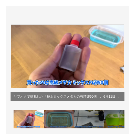
ITの今と未来を見通す
スマホと通信の最新トレンド
進化するPCとデバイスの未来
好きが集まる 比べて選べる
ビジネスと働き方のヒント
AI活用のいまが分かる
企業ITのトレンドを詳説
ヤフオクで落札した「極上ミックスメダカの有精卵50個」。6月11日に到着。
経営リーダーのコミュニティ
マーケ×ITの今がよく分かる
ITエンジニア向け専門サイト