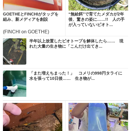
GOETHEとFINCHIがタッグを
“無給餌”で育てたメダカが2年
組み、新メディアを創設
後、驚きの姿に……!! 人の手
が入っていないビオト...
(FINCHI on GOETHE)
半年以上放置したビオトープを解体したら…… 現
れた大量の生き物に「こんだけ出てき...
「また増えちまった！」 コメリの998円タライに
水を張って10日後…… 生き物が...