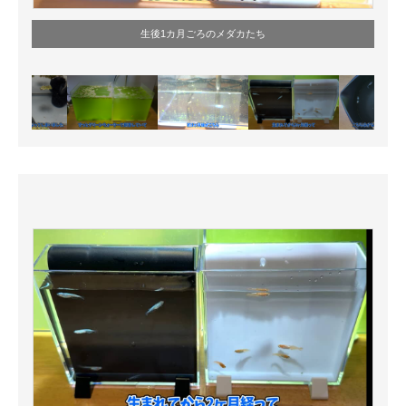
生後1カ月ごろのメダカたち