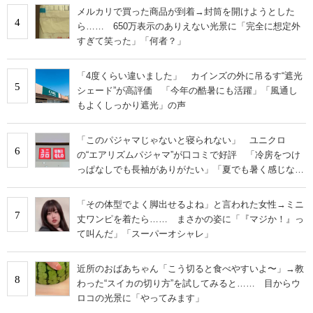
メルカリで買った商品が到着→封筒を開けようとした
4
ら…… 650万表示のありえない光景に「完全に想定外
すぎて笑った」「何者？」
「4度くらい違いました」 カインズの外に吊るす“遮光
5
シェード”が高評価 「今年の酷暑にも活躍」「風通し
もよくしっかり遮光」の声
「このパジャマじゃないと寝られない」 ユニクロ
6
の“エアリズムパジャマ”が口コミで好評 「冷房をつけ
っぱなしでも長袖がありがたい」「夏でも暑く感じな
い」
「その体型でよく脚出せるよね」と言われた女性→ミニ
7
丈ワンピを着たら…… まさかの姿に「『マジか！』っ
て叫んだ」「スーパーオシャレ」
近所のおばあちゃん「こう切ると食べやすいよ〜」→教
8
わった“スイカの切り方”を試してみると…… 目からウ
ロコの光景に「やってみます」