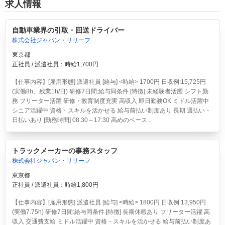
求人情報
自動車業界の引取・回送ドライバー
株式会社ジャパン・リリーフ
東京都
正社員 / 派遣社員：時給1,700円
【仕事内容】[雇用形態] 派遣社員 [給与] <時給> 1700円 日収例:15,725円
(実働8h、残業1h/日) 研修7日間:給与同条件 [特徴] 未経験者活躍 シフト勤
務 フリーター活躍 研修・教育制度充実 高収入 即日勤務OK ミドル活躍中
シニア活躍中 資格・スキルを活かせる 給与前払い制度あり 長期 週払い・
日払いあり [勤務時間] 08:30～17:30 高めのベース...
トラックメーカーの事務スタッフ
株式会社ジャパン・リリーフ
東京都
正社員 / 派遣社員：時給1,800円
【仕事内容】[雇用形態] 派遣社員 [給与] <時給> 1800円 日収例:13,950円
(実働7.75h) 研修7日間:給与同条件 [特徴] 長期休暇あり フリーター活躍 高
収入 交通費支給 ミドル活躍中 資格・スキルを活かせる 給与前払い制度あ