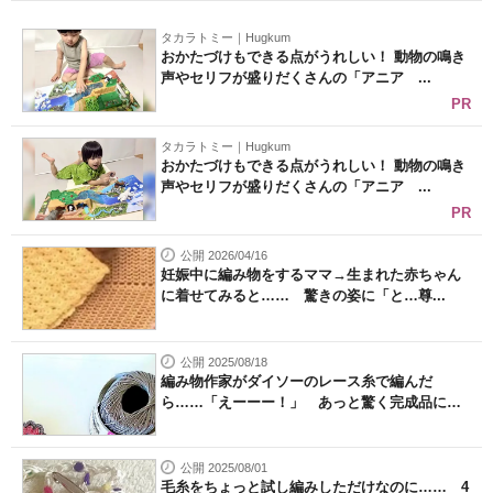
タカラトミー｜Hugkum
おかたづけもできる点がうれしい！ 動物の鳴き
声やセリフが盛りだくさんの「アニア ...
PR
タカラトミー｜Hugkum
おかたづけもできる点がうれしい！ 動物の鳴き
声やセリフが盛りだくさんの「アニア ...
PR
公開 2026/04/16
妊娠中に編み物をするママ→生まれた赤ちゃん
に着せてみると…… 驚きの姿に「と…尊...
公開 2025/08/18
編み物作家がダイソーのレース糸で編んだ
ら……「えーーー！」 あっと驚く完成品に
「...
公開 2025/08/01
毛糸をちょっと試し編みしただけなのに…… 4