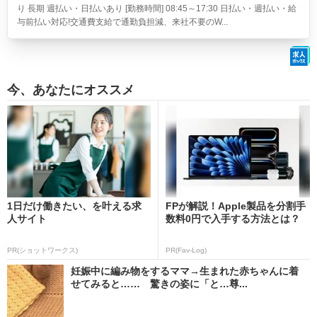
り 長期 週払い・日払いあり [勤務時間] 08:45～17:30 日払い・週払い・給
与前払い対応!交通費支給で通勤負担減、来社不要のW...
今、あなたにオススメ
1日だけ働きたい、を叶える求
FPが解説！Apple製品を分割手
人サイト
数料0円で入手する方法とは？
PR(ショットワークス)
PR(Fav-Log)
妊娠中に編み物をするママ→生まれた赤ちゃんに着
せてみると…… 驚きの姿に「と…尊...