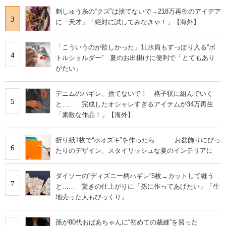
刺しゅう糸の“クズ”は捨てないで→218万再生のアイデア
3
に「天才」「絶対に試してみなきゃ！」【海外】
「こういうのが欲しかった」1L水筒もすっぽり入る“ボ
4
トルショルダー” 夏のお出掛けに便利で「とてもあり
がたい」
デニムのハギレ、捨てないで！ 格子状に組んでいく
5
と…… 完成したオシャレすぎるアイテムが34万再生
「素敵な作品！」【海外】
折り紙1枚で“ホオズキ”を作ったら…… お盆飾りにぴっ
6
たりのデザイン、スタイリッシュな夏のインテリアに
ダイソーの“ディズニー柄ハギレ”5枚→カットして縫う
7
と…… 驚きの仕上がりに「孫に作ってあげたい」「生
地売った人もびっくり」
孫が80代おばあちゃんに“初めての裁縫”を習った