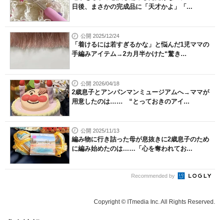
日後、まさかの完成品に「天才かよ」「...
公開 2025/12/24
「着けるには若すぎるかな」と悩んだ1児ママの
手編みアイテム→2カ月半かけた“驚き...
公開 2026/04/18
2歳息子とアンパンマンミュージアムへ→ママが
用意したのは…… “とっておきのアイ...
公開 2025/11/13
編み物に行き詰った母が息抜きに2歳息子のため
に編み始めたのは……「心を奪われてお...
Recommended by
Copyright © ITmedia Inc. All Rights Reserved.