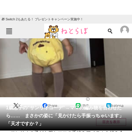
🎁 Switch 2もあたる！ プレゼントキャンペーン実施中！
ねとらぼメニュー
TOP
ニュース
エンタメ
クイズ
グルメ
地域
住まい
教育・育児
動物
リサーチ
ハンドメイド
2025/10/24 11:55（公開）
X
Share
LINE
hatena
会員記事
1歳息子の“サンリオコーデ”→ママの編み物を合わせた
ら…… まさかの姿に「見かけたら手振っちゃいます」
メディア
目次を表示
「天才ですか？」
注目記事を集めた総合ページ