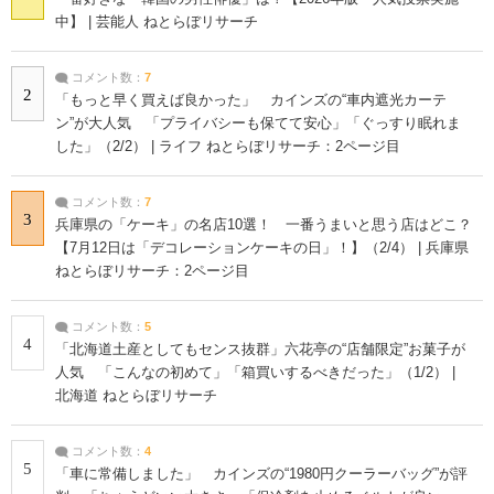
中】 | 芸能人 ねとらぼリサーチ
コメント数：
7
2
「もっと早く買えば良かった」 カインズの“車内遮光カーテ
ン”が大人気 「プライバシーも保てて安心」「ぐっすり眠れま
した」（2/2） | ライフ ねとらぼリサーチ：2ページ目
コメント数：
7
3
兵庫県の「ケーキ」の名店10選！ 一番うまいと思う店はどこ？
【7月12日は「デコレーションケーキの日」！】（2/4） | 兵庫県
ねとらぼリサーチ：2ページ目
コメント数：
5
4
「北海道土産としてもセンス抜群」六花亭の“店舗限定”お菓子が
人気 「こんなの初めて」「箱買いするべきだった」（1/2） |
北海道 ねとらぼリサーチ
コメント数：
4
5
「車に常備しました」 カインズの“1980円クーラーバッグ”が評