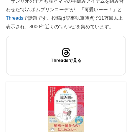
サンリオの子ども服とママの手編みアイテムを組み合
わせた“ポムポムプリンコーデ”が、「可愛いーー！」と
ITの今と未来を見通す
Threads
で話題です。投稿は記事執筆時点で11万回以上
スマホと通信の最新トレンド
表示され、8000件近くの“いいね”を集めています。
進化するPCとデバイスの未来
好きが集まる 比べて選べる
Threadsで見る
ビジネスと働き方のヒント
AI活用のいまが分かる
企業ITのトレンドを詳説
経営リーダーのコミュニティ
マーケ×ITの今がよく分かる
ITエンジニア向け専門サイト