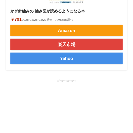
企業向けIT製品の総合サイト
かぎ針編みの 編み図が読めるようになる本
￥791
IT製品の技術・比較・事例
2026/03/26 03:23時点｜Amazon調べ
Amazon
製造業のIT導入・活用を支援
楽天市場
モノづくり技術者専門サイト
Yahoo
エレクトロニクス専門サイト
電子設計の基本と応用
advertisement
エネルギーの専門メディア
建設×テクノロジーの最前線
ちょっと気になるネットの話題