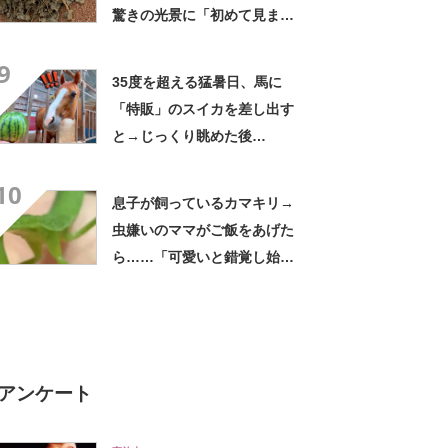
驚きの光景に「初めて見まし
た」「天使じゃ」
9
35度を超える猛暑日、馬に
「特販」のスイカを差し出す
と→じっくり眺めた後
に…… まさかの光景に「想
10
像以上」「高級品か！？」
息子が飼っているカマキリ→
虫嫌いのママがご飯をあげた
ら……「可愛いと錯覚し始め
た」 “思わぬ反応”に「めち
ゃくちゃ愛嬌たっぷり」
アンケート