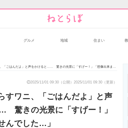
グルメ
地域
住まい
と未来を見通す
スマホと通信の最新トレンド
進化するPCとデ
「ごはんだよ」と声をかけると…… 驚きの光景に「すげー！」「想像出来ませんでした…」
のいまが分かる
企業ITのトレンドを詳説
経営リーダーの
2025/11/01 09:30（公開）
2025/11/01 09:30（更新）
らすワニ、「ごはんだよ」と声
T製品の総合サイト
IT製品の技術・比較・事例
製造業のIT導入
… 驚きの光景に「すげー！」
せんでした…」