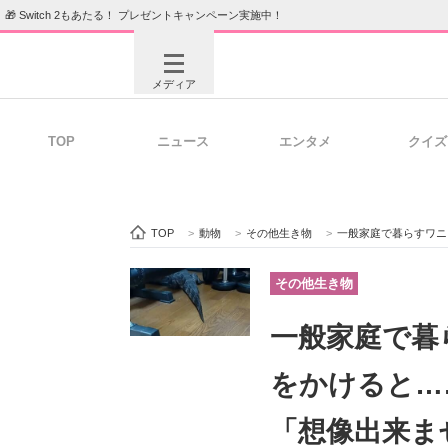
🎁 Switch 2もあたる！ プレゼントキャンペーン実施中！
メディア
TOP
ニュース
エンタメ
クイズ
注目記事を集めた総合ページ
ITの今
TOP
>
動物
>
その他生き物
>
一般家庭で暮らすワニ、
ビジネスと働き方のヒント
AI活用
その他生き物
一般家庭で暮
ITエンジニア向け専門サイト
企業向けI
をかけると…
「想像出来ま