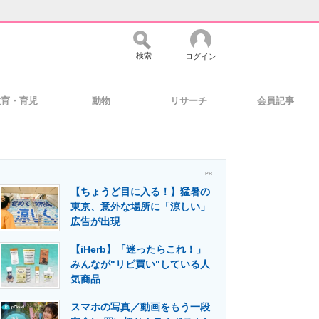
検索
ログイン
教育・育児
動物
リサーチ
会員記事
バイスの未来
好きが集まる 比べて選べる
- PR -
【ちょうど目に入る！】猛暑の
コミュニティ
マーケ×ITの今がよく分かる
東京、意外な場所に「涼しい」
広告が出現
【iHerb】「迷ったらこれ！」
・活用を支援
みんなが"リピ買い"している人
気商品
スマホの写真／動画をもう一段