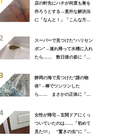
1
店の軒先にハチが何度も巣を
作ろうとする→意外な解決法
に「なんと！」「こんな方法
があったのか」「効果あるん
2
だ」
スーパーで見つけた“ハリセン
ボン”→連れ帰って水槽に入れ
たら…… 数日後の姿に「な
んと愛らしいお顔」「すごい
3
勢いあった」
静岡の海で見つけた“謎の物
体”→棒でツンツンした
ら…… まさかの正体に「ギ
ャーっ！」「絶対触っちゃダ
4
メですよ」
女性が帰宅→玄関ドアにくっ
ついていたのは……「初めて
見た!!!」 “驚きの虫”に「良