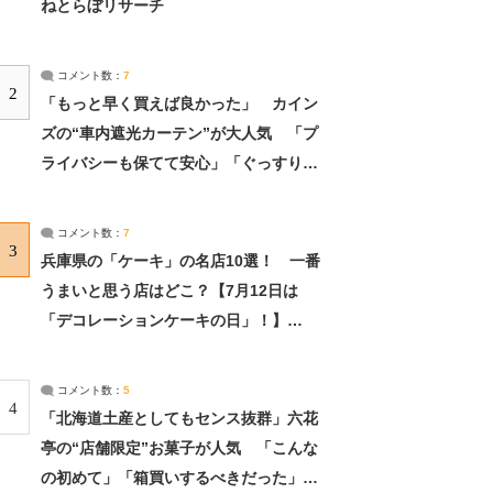
ねとらぼリサーチ
コメント数：
7
2
「もっと早く買えば良かった」 カイン
ズの“車内遮光カーテン”が大人気 「プ
ライバシーも保てて安心」「ぐっすり眠
れました」（2/2） | ライフ ねとらぼリ
サーチ：2ページ目
コメント数：
7
3
兵庫県の「ケーキ」の名店10選！ 一番
うまいと思う店はどこ？【7月12日は
「デコレーションケーキの日」！】
（2/4） | 兵庫県 ねとらぼリサーチ：2ペ
ージ目
コメント数：
5
4
「北海道土産としてもセンス抜群」六花
亭の“店舗限定”お菓子が人気 「こんな
の初めて」「箱買いするべきだった」