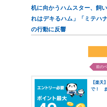
机に向かうハムスター、飼
れはデキるハム」「ミテハナ
の行動に反響
前の
【楽天】
で！ 