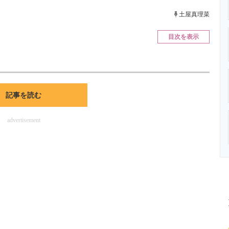
ニクス専門サイト
電子設計の基本と応用
エネルギーの専
土屋真理菜
目次を表示
記事を読む
advertisement