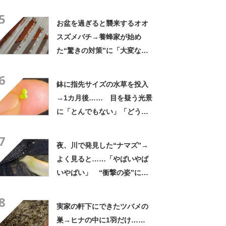
いことありそう」「宝くじ買
5
いなはれ」
お盆を過ぎると襲来するオオ
スズメバチ→養蜂家が始め
た“驚きの対策”に「大変な作
業ですね」「最高です」
6
鉢に指先サイズの水草を投入
→1カ月後…… 目を疑う光景
に「とんでもない」「どうし
よ、まだ2粒なんだけど」
7
夜、川で発見した“ナマズ”→
よく見ると……「やばいやば
いやばい」 “衝撃の姿”に
「よくこのサイズまで生き残
8
ったな」
実家の軒下にできたツバメの
巣→ヒナの中に1羽だけ……