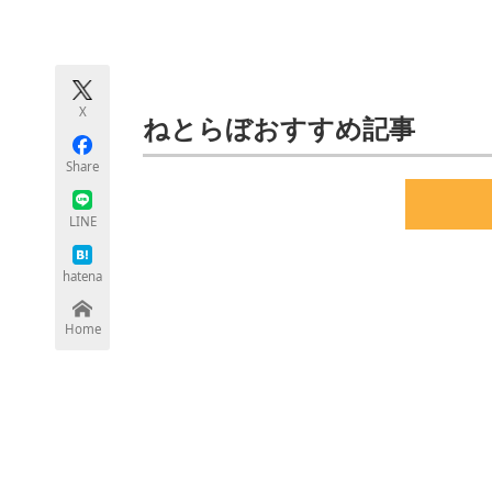
モノづくり技術者専門サイト
エレクトロ
X
ちょっと気になるネットの話題
ねとらぼおすすめ記事
Share
LINE
hatena
Home