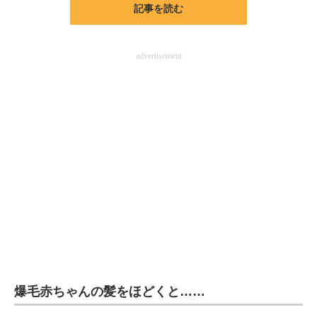
記事を読む
ITの今と未来を見通す
advertisement
スマホと通信の最新トレンド
進化するPCとデバイスの未来
好きが集まる 比べて選べる
ビジネスと働き方のヒント
AI活用のいまが分かる
企業ITのトレンドを詳説
経営リーダーのコミュニティ
マーケ×ITの今がよく分かる
爆毛赤ちゃんの髪をほどくと……
ITエンジニア向け専門サイト