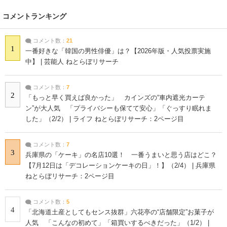
コメントランキング
コメント数：
21
1
一番好きな「韓国の男性俳優」は？【2026年版・人気投票実施
中】 | 芸能人 ねとらぼリサーチ
コメント数：
7
2
「もっと早く買えば良かった」 カインズの“車内遮光カーテ
ン”が大人気 「プライバシーも保てて安心」「ぐっすり眠れま
した」（2/2） | ライフ ねとらぼリサーチ：2ページ目
コメント数：
7
3
兵庫県の「ケーキ」の名店10選！ 一番うまいと思う店はどこ？
【7月12日は「デコレーションケーキの日」！】（2/4） | 兵庫県
ねとらぼリサーチ：2ページ目
コメント数：
5
4
「北海道土産としてもセンス抜群」六花亭の“店舗限定”お菓子が
人気 「こんなの初めて」「箱買いするべきだった」（1/2） |