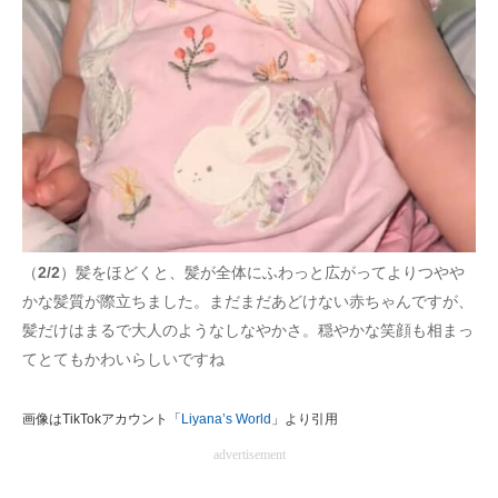
（
2/2
）髪をほどくと、髪が全体にふわっと広がってよりつやや
かな髪質が際立ちました。まだまだあどけない赤ちゃんですが、
髪だけはまるで大人のようなしなやかさ。穏やかな笑顔も相まっ
てとてもかわいらしいですね
画像はTikTokアカウント「
Liyana’s World
」より引用
advertisement