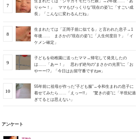
生まれたては「ジャガイモだった娘」→2年後……「あ
7
りゃ〜！」 ママもびっくりな“現在の姿”に「すごい成
長」「こんなに変わるんだね」
生まれたては「正岡子規に似てる」と言われた息子→1
8
年後…… まさかの“現在の姿”に「人生何度目？」「イ
ケメン確定」
子どもを幼稚園に送ったママ→帰宅して発見したの
9
は……「あー！」 思わず絶句の“まさかの光景”に「お
やーー!?」「今日はお留守番ですねw」
55年前に祖母が作った“子ども服”→令和生まれの息子に
10
着せてみたら……「えっー!!」 “驚きの姿”に「半世紀過
ぎてるとは思えない」
アンケート
実施中