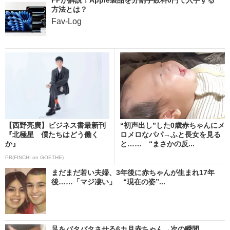
方法とは？
Fav-Log
【西野亮廣】ビジネス書最新刊
“初声出し”した0歳赤ちゃんにメ
『北極星 僕たちはどう働く
ロメロなパパ→ふと長女を見る
か』
と…… “まさかの反...
PR(FINCHI on GOETHE)
まだまだ若い夫婦、3年後に赤ちゃんが生まれ17年
後……「マジ凄い」 “現在の姿”...
足をバタバタさせる6カ月赤ちゃん→次の瞬間……