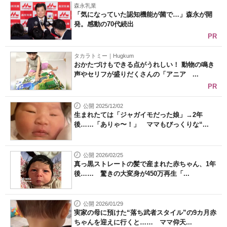
森永乳業
「気になっていた認知機能が菌で…」森永が開
発。感動の70代続出
PR
タカラトミー｜Hugkum
おかたづけもできる点がうれしい！ 動物の鳴き
声やセリフが盛りだくさんの「アニア ...
PR
公開 2025/12/02
生まれたては「ジャガイモだった娘」→2年
後……「ありゃ〜！」 ママもびっくりな“...
公開 2026/02/25
真っ黒ストレートの髪で産まれた赤ちゃん、1年
後…… 驚きの大変身が450万再生「...
公開 2026/01/29
実家の母に預けた“落ち武者スタイル”の9カ月赤
ちゃんを迎えに行くと…… ママ仰天...