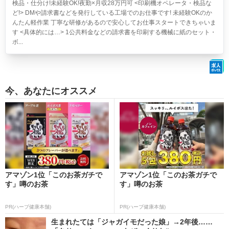
検品・仕分け!未経験OK!夜勤×月収28万円可
<印刷機オペレータ・検品な
ど!> DMや請求書などを発行している工場でのお仕事です! 未経験OKのか
んたん軽作業 丁寧な研修があるので安心してお仕事スタートできちゃいま
す <具体的には…> 1公共料金などの請求書を印刷する機械に紙のセット・
ボ...
今、あなたにオススメ
アマゾン1位「このお茶ガチで
アマゾン1位「このお茶ガチで
す」噂のお茶
す」噂のお茶
PR(ハーブ健康本舗)
PR(ハーブ健康本舗)
生まれたては「ジャガイモだった娘」→2年後……