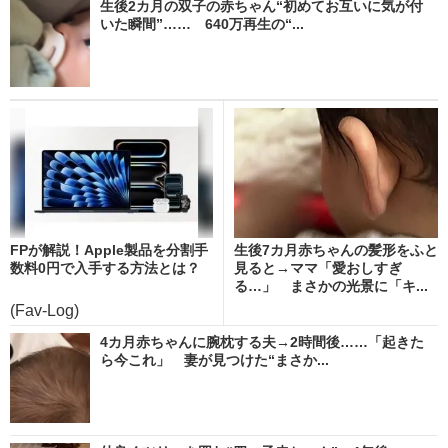
生後2カ月の双子の赤ちゃん“初めてお互いに気が付
いた瞬間”…… 640万再生の“...
FPが解説！Apple製品を分割手
生後7カ月赤ちゃんの髪形をふと
数料0円で入手する方法とは？
見ると→ママ「愛おしすぎ
る…」 まさかの光景に「キ...
(Fav-Log)
4カ月赤ちゃんに腕枕する夫→2時間後……「起きた
ら今これ」 妻が見つけた“まさか...