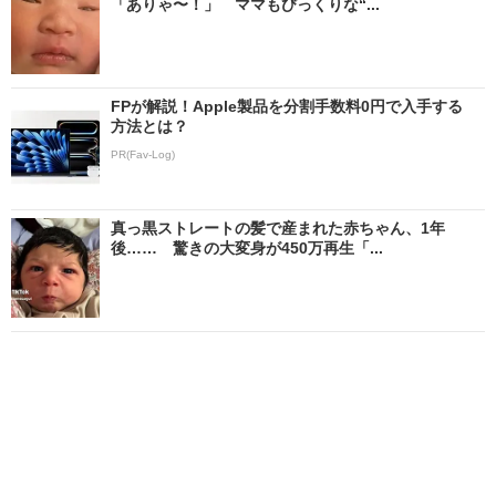
「ありゃ〜！」 ママもびっくりな“...
FPが解説！Apple製品を分割手数料0円で入手する
方法とは？
PR(Fav-Log)
真っ黒ストレートの髪で産まれた赤ちゃん、1年
後…… 驚きの大変身が450万再生「...