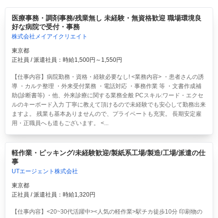
医療事務・調剤事務/残業無し 未経験・無資格歓迎 職場環境良
好な病院で受付・事務
株式会社メイアイクリエイト
東京都
正社員 / 派遣社員：時給1,500円～1,550円
【仕事内容】病院勤務・資格・経験必要なし! <業務内容> ・患者さんの誘
導 ・カルテ整理 ・外来受付業務 ・電話対応 ・事務作業 等 ・文書作成補
助(診断書等) ・他、外来診療に関する業務全般 PCスキル:ワード・エクセ
ルのキーボード入力 丁寧に教えて頂けるので未経験でも安心して勤務出来
ますよ。 残業も基本ありませんので、プライベートも充実。 長期安定雇
用・正職員へも道もございます。 <...
軽作業・ピッキング/未経験歓迎/製紙系工場/製造/工場/派遣の仕
事
UTエージェント株式会社
東京都
正社員 / 派遣社員：時給1,320円
【仕事内容】<20~30代活躍中><人気の軽作業>駅チカ徒歩10分 印刷物の