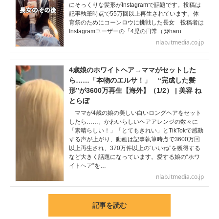
にそっくりな髪形がInstagramで話題です。投稿は
記事執筆時点で55万回以上再生されています。体
育祭のためにコーンロウに挑戦した長女 投稿者は
Instagramユーザーの「4児の日常（@haru…
nlab.itmedia.co.jp
4歳娘のホワイトヘア→ママがセットした
ら……「本物のエルサ！」 “完成した髪
形”が3600万再生【海外】（1/2） | 美容 ね
とらぼ
ママが4歳の娘の美しい白いロングヘアをセット
したら……。かわいらしいヘアアレンジの数々に
「素晴らしい！」「とてもきれい」とTikTokで感動
する声が上がり、動画は記事執筆時点で3600万回
以上再生され、370万件以上の“いいね”を獲得する
など大きく話題になっています。愛する娘の“ホワ
イトヘア”を…
nlab.itmedia.co.jp
記事を読む