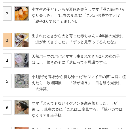
小学生の子どもたちが夏休み突入→ママ「昼ご飯作りか
2
なり楽しみ」 “圧巻の食卓”に「これがお昼ですと!?」
「親子3人でおじゃましたい」
生まれたときから犬と育った赤ちゃん→4年後の光景に
3
「涙が出てきました」「ずっと見守ってるんだな」
天然パーマのパパとママ→生まれてきた2人の女の子
4
は…… 驚きの姿に「遺伝って不思議ですね」
小1息子が学校から持ち帰った“サツマイモの苗”→庭に植
5
えたら、数週間後……「話が違う」 目を疑う光景に
「大爆笑」
ママ「とんでもないイケメンを産み落とした」→6年
6
後…… 現在の姿に「これは二度見する」「親バカでは
なくリアル王子様」