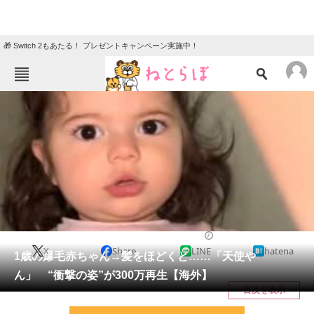
🎁 Switch 2もあたる！ プレゼントキャンペーン実施中！
ねとらぼメニュー
TOP
ニュース
エンタメ
クイズ
グルメ
地域
住まい
教育・育児
動物
リサーチ
育児
2025/11/02 07:30（公開）
X
Share
LINE
hatena
会員記事
1歳の爆毛赤ちゃん→髪をほどくと……「天使や
ん」 “衝撃の姿”が300万再生【海外】
メディア
目次を表示
注目記事を集めた総合ページ