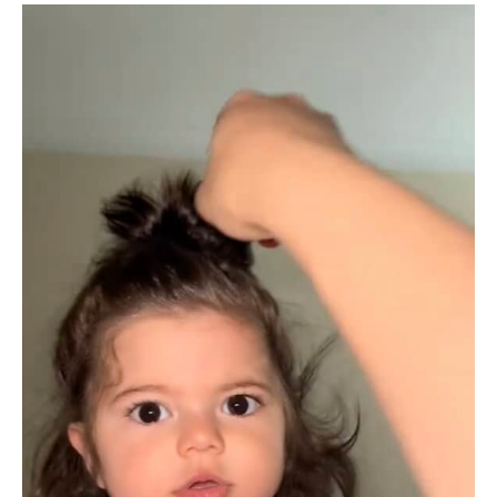
企業向けIT製品の総合サイト
IT製品の技術・比較・事例
製造業のIT導入・活用を支援
モノづくり技術者専門サイト
エレクトロニクス専門サイト
電子設計の基本と応用
エネルギーの専門メディア
建設×テクノロジーの最前線
ちょっと気になるネットの話題