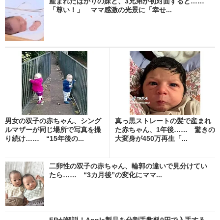
産まれたばかりの妹と、3兄弟が初対面すると……
「尊い！」 ママ感激の光景に「幸せ...
男女の双子の赤ちゃん、シング
真っ黒ストレートの髪で産まれ
ルマザーが同じ場所で写真を撮
た赤ちゃん、1年後…… 驚きの
り続け…… “15年後の...
大変身が450万再生「...
二卵性の双子の赤ちゃん、輪郭の違いで見分けてい
たら…… “3カ月後”の変化にママ...
FPが解説！Apple製品を分割手数料0円で入手する