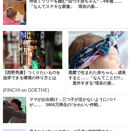
仲良くツリーを囲む“四つ子赤ちゃん”→4年後……
「なんてステキな家族」 現在の姿...
【西野亮廣】つくりたいものを
黒髪で生まれた赤ちゃん→成長
追求できる環境の作り方とは
すると……「なんてことだ!!」
意外すぎる“現在の姿...
(FINCHI on GOETHE)
ママがお出掛け→三つ子が泣かないようにパパ
が…… 3800万再生の“かわいい作戦...