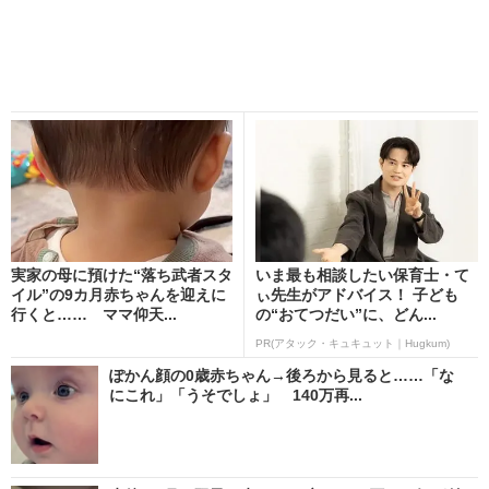
実家の母に預けた“落ち武者スタ
いま最も相談したい保育士・て
イル”の9カ月赤ちゃんを迎えに
ぃ先生がアドバイス！ 子ども
行くと…… ママ仰天...
の“おてつだい”に、どん...
PR(アタック・キュキュット｜Hugkum)
ぽかん顔の0歳赤ちゃん→後ろから見ると……「な
にこれ」「うそでしょ」 140万再...