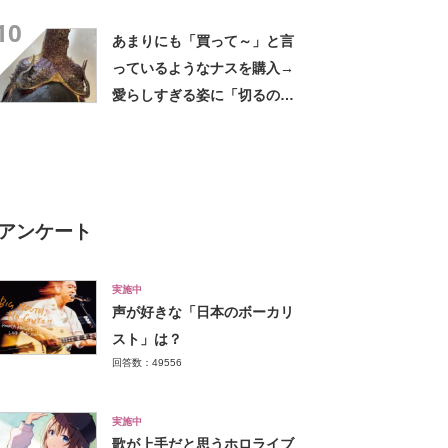
てグー」「これで楽します」
10
あまりにも「買って～」と言
っているようなナスを購入→
愛らしすぎる姿に「切るのが
もったいない」「ナスが可愛
いって初めて」
アンケート
実施中
声が好きな「日本のボーカリ
スト」は？
回答数：49556
実施中
歌が上手だと思うホロライブ