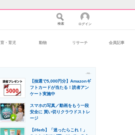
検索
ログイン
教育・育児
動物
リサーチ
会員記事
バイスの未来
好きが集まる 比べて選べる
- PR -
【抽選で5,000円分】Amazonギ
コミュニティ
マーケ×ITの今がよく分かる
フトカードが当たる！読者アン
ケート実施中
スマホの写真／動画をもう一段
・活用を支援
安全に 買い切りクラウドストレ
ージ
【iHerb】「迷ったらこれ！」