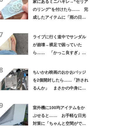
家にあるミニハギレ→“セリア
のリング”を付けたら…… 完
成したアイテムに「雨の日で
もテンション上がりますね」
7
ライブに行く道中でサンダル
が崩壊→裸足で困っていた
ら…… 「かっこ良すぎ」ま
さかの展開に感動「こういう
8
人に私もなりたい」
ちいかわ映画のおかおバッジ
を2個開封したら……「許され
るんか」 まさかの中身に
「そんなことある!?」「大当
9
たりだ……な！」
室外機に100均アイテムをか
ぶせると…… お手軽な日光
対策に「ちゃんと空間ができ