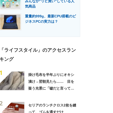
みんなが"リピ買い"している人
門メディア
建設×テクノロジーの最前線
気商品
重量約999g、最新CPU搭載のビ
ジネスPCの実力は？
「ライフスタイル」のアクセスラン
キング
1
掛け毛布を半年ぶりにオキシ
漬け→翌朝見たら…… 目を
疑う光景に「嘘だと言ってく
れ」「うちの毛布も怖くなっ
2
てきた」と627万表示
セリアのランチクロス2枚を縫
って、ゴムを通すだけ