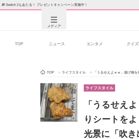
🎁 Switch 2もあたる！ プレゼントキャンペーン実施中！
メディア
TOP
ニュース
エンタメ
クイズ
注目記事を集めた総合ページ
ITの今
TOP
>
ライフスタイル
>
「うるせえよｗｗ」揚げ物を作
ビジネスと働き方のヒント
AI活用
ライフスタイル
「うるせえよ
ITエンジニア向け専門サイト
企業向けI
りシートをよ
光景に「吹き