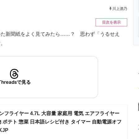
ニクス専門サイト
電子設計の基本と応用
エネルギーの専
川上酒乃
目次を表示
た新聞紙をよく見てみたら……？ 思わず「うるせえ
す。
Threadsで見る
ノンフライヤー 4.7L 大容量 家庭用 電気 エアフライヤー
物 ポテト 惣菜 日本語レシピ付き タイマー 自動電源オフ
KJP