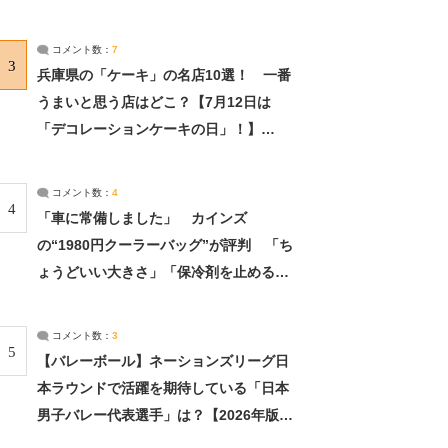
れました」（2/2） | ライフ ねとらぼリ
サーチ：2ページ目
コメント数：
7
3
兵庫県の「ケーキ」の名店10選！ 一番
うまいと思う店はどこ？【7月12日は
「デコレーションケーキの日」！】
（2/4） | 兵庫県 ねとらぼリサーチ：2ペ
ージ目
コメント数：
4
4
「車に常備しました」 カインズ
の“1980円クーラーバッグ”が評判 「ち
ょうどいい大きさ」「保冷剤を止めるベ
ルトが良い」（1/5） | ライフ ねとらぼ
リサーチ
コメント数：
3
5
【バレーボール】ネーションズリーグ日
本ラウンドで活躍を期待している「日本
男子バレー代表選手」は？【2026年版・
人気投票実施中】（投票結果） | スポー