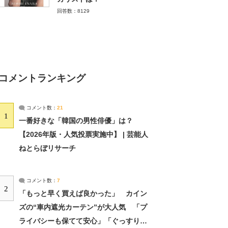
回答数：8129
コメントランキング
コメント数：
21
1
一番好きな「韓国の男性俳優」は？
【2026年版・人気投票実施中】 | 芸能人
ねとらぼリサーチ
コメント数：
7
2
「もっと早く買えば良かった」 カイン
ズの“車内遮光カーテン”が大人気 「プ
ライバシーも保てて安心」「ぐっすり眠