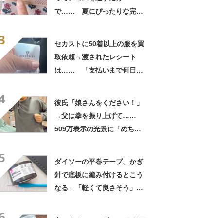
で…… 夏にぴったりな完成
品に「仕事終わりにセリア寄
3
ります!!」「孫に作りた
セカストに50着以上の服を買
い！」
取依頼→渡されたレシート
は…… 「支払いまで何日か
待たされた」衝撃的な光景に
4
「この値段はヤバすぎ」
彼氏「娘さんをください！」
→父は拳を振り上げて……
509万表示の光景に「めちゃ
いいお義父さん」「最高家族
5
すぎる」
ダイソーの平巻テープ、かぎ
針で底板に編み付けるとこう
なる→「軽くて良さそう」
「好みのカラーです」「挑戦
6
してみようかな」