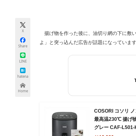
モノづくり技術者専門サイト
エレクトロ
X
揚げ物を作った後に、油切り網の下に敷い
ちょっと気になるネットの話題
よ」と突っ込んだ広告が話題になっていま
Share
LINE
hatena
Home
COSORI コソリ 
最高温230℃ 揚げ
グレー CAF-L501-