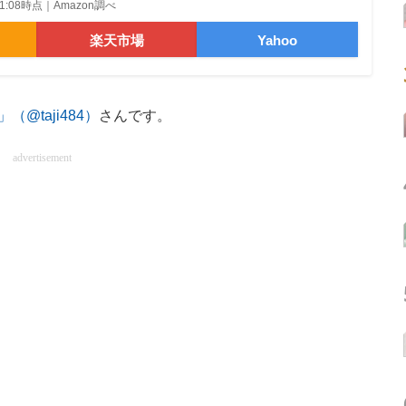
6 01:08時点｜Amazon調べ
楽天市場
Yahoo
（@taji484）
さんです。
advertisement