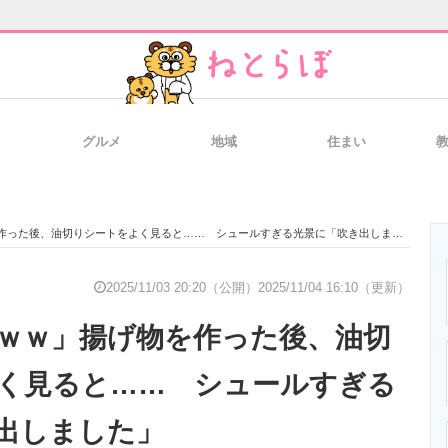
グルメ
地域
住まい
と未来を見通す
スマホと通信の最新トレンド
進化するPCとデ
った後、油切りシートをよく見ると…… シュールすぎる光景に「吹き出しました」
のいまが分かる
企業ITのトレンドを詳説
経営リーダーの
2025/11/03 20:20（公開）
2025/11/04 16:10（更新）
ｗｗ」揚げ物を作った後、油切
T製品の総合サイト
IT製品の技術・比較・事例
製造業のIT導入
く見ると…… シュールすぎる
出しました」