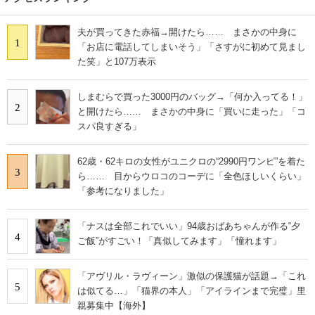
夫が買ってきた赤福→開けたら…… まさかの中身に
1
「お店に電話してしまいそう」「さすがに初めて見まし
た笑」と107万表示
しまむらで買った3000円のバッグ→「何か入ってる！」
2
と開けたら…… まさかの中身に「買いに走った」「コ
スパ良すぎる」
62歳・62キロの女性がユニクロの“2990円ワンピ”を着た
3
ら…… 目からウロコのコーデに「全色ほしいくらい」
「参考になりました」
「ナスは全部これでいい」94歳おばあちゃんが作る“夕
4
ご飯”がすごい！「真似してみます」「憧れます」
「アヴリル・ラヴィーン」激似の保護猫が話題→「これ
5
は似てる…」「猫界の本人」「アイラインまで完璧」里
親募集中【海外】