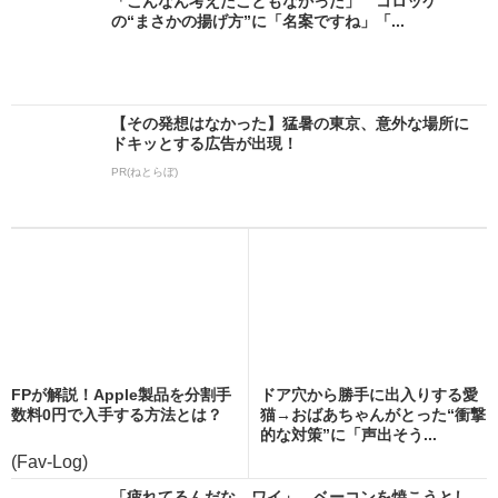
「こんなん考えたこともなかった」 コロッケ
の“まさかの揚げ方”に「名案ですね」「...
【その発想はなかった】猛暑の東京、意外な場所に
ドキッとする広告が出現！
PR(ねとらぼ)
FPが解説！Apple製品を分割手
ドア穴から勝手に出入りする愛
数料0円で入手する方法とは？
猫→おばあちゃんがとった“衝撃
的な対策”に「声出そう...
(Fav-Log)
「疲れてるんだな、ワイ」 ベーコンを焼こうとし