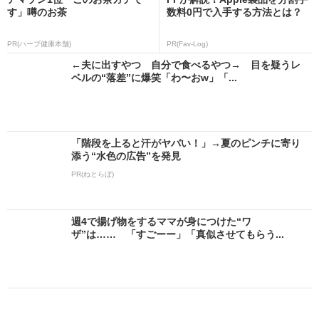
す」噂のお茶
数料0円で入手する方法とは？
PR(ハーブ健康本舗)
PR(Fav-Log)
←夫に出すやつ 自分で食べるやつ→ 目を疑うレ
ベルの“落差”に爆笑「わ〜おw」「...
「階段を上ると汗がヤバい！」→夏のピンチに寄り
添う“水色の広告”を発見
PR(ねとらぼ)
週4で揚げ物をするママが身につけた“ワ
ザ”は…… 「すごーー」「真似させてもらう...