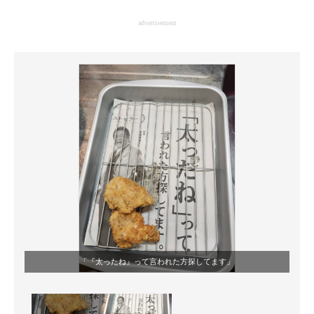
企業向けIT製品の総合サイト
advertisement
IT製品の技術・比較・事例
製造業のIT導入・活用を支援
モノづくり技術者専門サイト
エレクトロニクス専門サイト
電子設計の基本と応用
エネルギーの専門メディア
建設×テクノロジーの最前線
ちょっと気になるネットの話題
「『太ったね』って言われた方探してます」