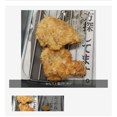
ITの今と未来を見通す
スマホと通信の最新トレンド
進化するPCとデバイスの未来
好きが集まる 比べて選べる
ビジネスと働き方のヒント
AI活用のいまが分かる
企業ITのトレンドを詳説
からりと揚げたカツ
経営リーダーのコミュニティ
マーケ×ITの今がよく分かる
ITエンジニア向け専門サイト