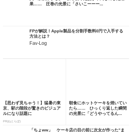
果…… 圧巻の光景に「さいこーーー...
FPが解説！Apple製品を分割手数料0円で入手する
方法とは？
Fav-Log
【思わず見ちゃう！】猛暑の東
朝食にホットケーキを焼いてい
京、駅の階段が驚きのビジュア
たら…… ひっくり返した瞬間
ルになり話題に
の光景に「どうやってるん...
PR(ねとらぼ)
「ちょww」 ケーキ店の目の前に次女が作った“ま