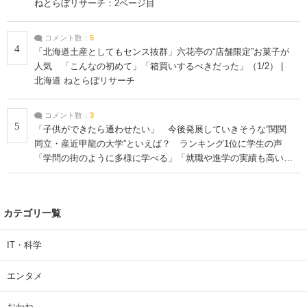
ねとらぼリサーチ：2ページ目
コメント数：
5
4
「北海道土産としてもセンス抜群」六花亭の“店舗限定”お菓子が
人気 「こんなの初めて」「箱買いするべきだった」（1/2） |
北海道 ねとらぼリサーチ
コメント数：
3
5
「子供ができたら通わせたい」 今後発展していきそうな“関関
同立・産近甲龍の大学”といえば？ ランキング1位に学生の声
「学問の街のように多様に学べる」「就職や進学の実績も高い」
| 大学 ねとらぼリサーチ
カテゴリ一覧
IT・科学
エンタメ
おかね