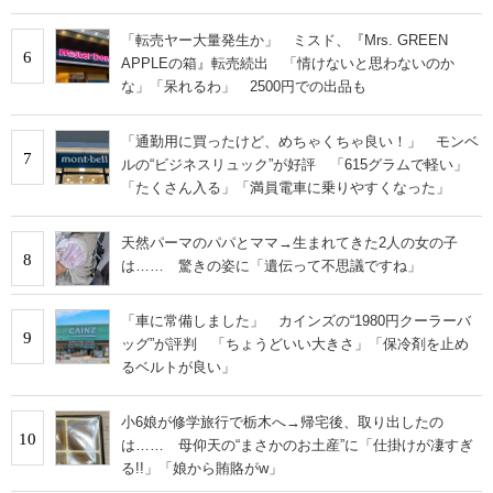
「転売ヤー大量発生か」 ミスド、『Mrs. GREEN
6
APPLEの箱』転売続出 「情けないと思わないのか
な」「呆れるわ」 2500円での出品も
「通勤用に買ったけど、めちゃくちゃ良い！」 モンベ
7
ルの“ビジネスリュック”が好評 「615グラムで軽い」
「たくさん入る」「満員電車に乗りやすくなった」
天然パーマのパパとママ→生まれてきた2人の女の子
8
は…… 驚きの姿に「遺伝って不思議ですね」
「車に常備しました」 カインズの“1980円クーラーバ
9
ッグ”が評判 「ちょうどいい大きさ」「保冷剤を止め
るベルトが良い」
小6娘が修学旅行で栃木へ→帰宅後、取り出したの
10
は…… 母仰天の“まさかのお土産”に「仕掛けが凄すぎ
る!!」「娘から賄賂がw」