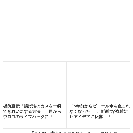
板前直伝「揚げ油のカスを一瞬
「5年前からビニール傘を盗まれ
できれいにする方法」 目から
なくなった」→“斬新”な盗難防
ウロコのライフハックに「...
止アイデアに反響 「...