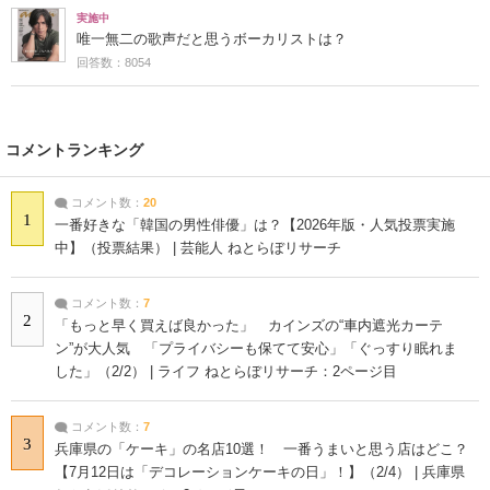
実施中
唯一無二の歌声だと思うボーカリストは？
回答数：8054
コメントランキング
コメント数：
20
1
一番好きな「韓国の男性俳優」は？【2026年版・人気投票実施
中】（投票結果） | 芸能人 ねとらぼリサーチ
コメント数：
7
2
「もっと早く買えば良かった」 カインズの“車内遮光カーテ
ン”が大人気 「プライバシーも保てて安心」「ぐっすり眠れま
した」（2/2） | ライフ ねとらぼリサーチ：2ページ目
コメント数：
7
3
兵庫県の「ケーキ」の名店10選！ 一番うまいと思う店はどこ？
【7月12日は「デコレーションケーキの日」！】（2/4） | 兵庫県