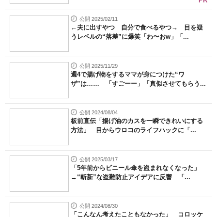
PR
公開 2025/02/11
←夫に出すやつ 自分で食べるやつ→ 目を疑
うレベルの“落差”に爆笑「わ〜おw」「...
公開 2025/11/29
週4で揚げ物をするママが身につけた“ワ
ザ”は…… 「すごーー」「真似させてもらう...
公開 2024/08/04
板前直伝「揚げ油のカスを一瞬できれいにする
方法」 目からウロコのライフハックに「...
公開 2025/03/17
「5年前からビニール傘を盗まれなくなった」
→“斬新”な盗難防止アイデアに反響 「...
公開 2024/08/30
「こんなん考えたこともなかった」 コロッケ