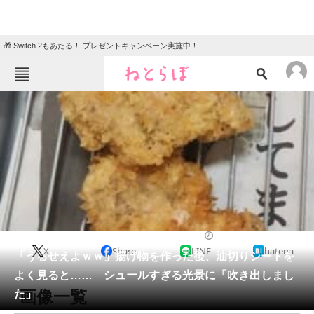
🎁 Switch 2もあたる！ プレゼントキャンペーン実施中！
ねとらぼメニュー
TOP
ニュース
エンタメ
クイズ
グルメ
地域
住まい
教育・育児
動物
リサーチ
ライフスタイル
2025/11/03 20:20（公開）
X
Share
LINE
hatena
会員記事
「うるせえよｗｗ」揚げ物を作った後、油切りシートを
よく見ると…… シュールすぎる光景に「吹き出しまし
メディア
画像一覧
た」
注目記事を集めた総合ページ