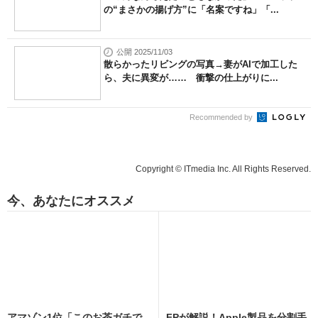
の“まさかの揚げ方”に「名案ですね」「...
公開 2025/11/03
散らかったリビングの写真→妻がAIで加工した
ら、夫に異変が…… 衝撃の仕上がりに...
Recommended by
Copyright © ITmedia Inc. All Rights Reserved.
今、あなたにオススメ
アマゾン1位「このお茶ガチで
FPが解説！Apple製品を分割手