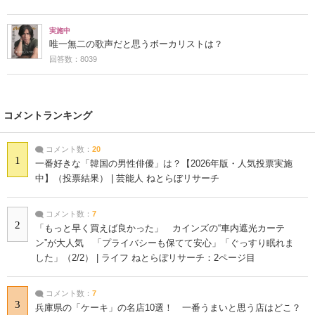
実施中
唯一無二の歌声だと思うボーカリストは？
回答数：8039
コメントランキング
コメント数：
20
1
一番好きな「韓国の男性俳優」は？【2026年版・人気投票実施
中】（投票結果） | 芸能人 ねとらぼリサーチ
コメント数：
7
2
「もっと早く買えば良かった」 カインズの“車内遮光カーテ
ン”が大人気 「プライバシーも保てて安心」「ぐっすり眠れま
した」（2/2） | ライフ ねとらぼリサーチ：2ページ目
コメント数：
7
3
兵庫県の「ケーキ」の名店10選！ 一番うまいと思う店はどこ？