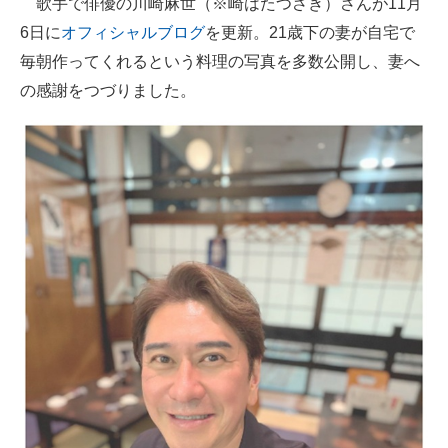
歌手で俳優の川崎麻世（※崎はたつさき）さんが11月
6日に
オフィシャルブログ
を更新。21歳下の妻が自宅で
ITの今と未来を見通す
毎朝作ってくれるという料理の写真を多数公開し、妻へ
スマホと通信の最新トレンド
の感謝をつづりました。
進化するPCとデバイスの未来
好きが集まる 比べて選べる
ビジネスと働き方のヒント
AI活用のいまが分かる
企業ITのトレンドを詳説
経営リーダーのコミュニティ
マーケ×ITの今がよく分かる
ITエンジニア向け専門サイト