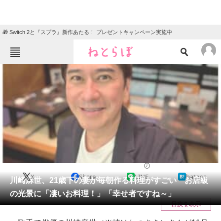
🎁 Switch 2と『スプラ』新作あたる！ プレゼントキャンペーン実施中
ねとらぼメニュー
TOP
ニュース
エンタメ
クイズ
グルメ
地域
住まい
教育・育児
動物
リサーチ
エンタメ
2025/11/07 10:08（公開）
X
Share
LINE
hatena
会員記事
川崎麻世、21歳下の妻が毎朝作る料理がすごい お店級
の光景に「凄いお料理！」「幸せ者ですね～」
メディア
目次を表示
注目記事を集めた総合ページ