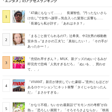
「エンタメ」のアクセスランキング
「47歳にもなって……」 長瀬智也、“汚ったないさら
1
け出し”で女性へ謝罪→気合入った髪形に反響も……
「長瀬なら私が許す」「あれはネタ？」
「まるごと捨てられるの!?」辻希美、中2次男の移動教
2
室弁当→“まさかの工夫”に「真似したい！」「その手が
あったかー！」
「売切れ早すぎん？」M!LK、新グッズのぬいぐるみが
3
即完売で悲鳴「人気すぎるだろ」「ぬいを、、買わせ
て、、」
「VIVANT」新庄が潜伏していた豪邸→“意外にもほどが
4
あるロケーション”にネット衝撃「タイじゃなかったん
だ」「まさかすぎる」
「かなり不穏」ちいかわ最新話で“モモンガの考察”が白
5
熱→「恐ろしい展開？」「そろそろさよならか」「映画