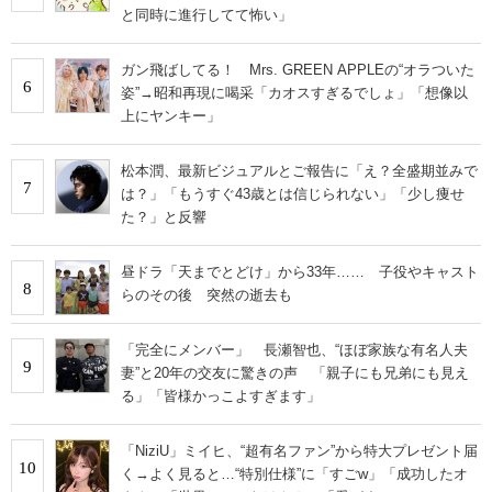
と同時に進行してて怖い」
ガン飛ばしてる！ Mrs. GREEN APPLEの“オラついた
6
姿”→昭和再現に喝采「カオスすぎるでしょ」「想像以
上にヤンキー」
松本潤、最新ビジュアルとご報告に「え？全盛期並みで
7
は？」「もうすぐ43歳とは信じられない」「少し痩せ
た？」と反響
昼ドラ「天までとどけ」から33年…… 子役やキャスト
8
らのその後 突然の逝去も
「完全にメンバー」 長瀬智也、“ほぼ家族な有名人夫
9
妻”と20年の交友に驚きの声 「親子にも兄弟にも見え
る」「皆様かっこよすぎます」
「NiziU」ミイヒ、“超有名ファン”から特大プレゼント届
10
く→よく見ると…“特別仕様”に「すごw」「成功したオ