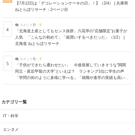
【7月12日は「デコレーションケーキの日」！】（2/4） | 兵庫県
ねとらぼリサーチ：2ページ目
コメント数：
5
4
「北海道土産としてもセンス抜群」六花亭の“店舗限定”お菓子が
人気 「こんなの初めて」「箱買いするべきだった」（1/2） |
北海道 ねとらぼリサーチ
コメント数：
3
5
「子供ができたら通わせたい」 今後発展していきそうな“関関
同立・産近甲龍の大学”といえば？ ランキング1位に学生の声
「学問の街のように多様に学べる」「就職や進学の実績も高い」
| 大学 ねとらぼリサーチ
カテゴリ一覧
IT・科学
エンタメ