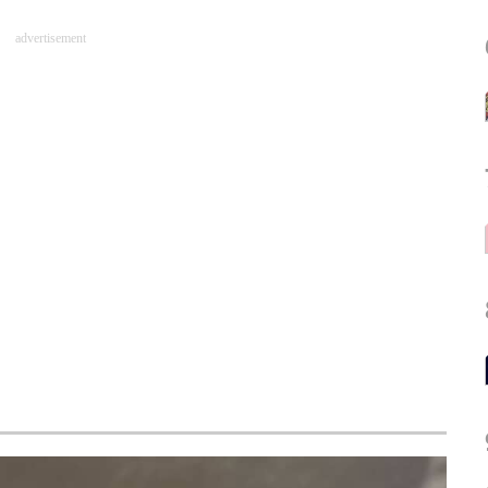
advertisement
た