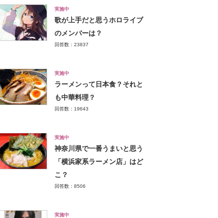
実施中
歌が上手だと思うホロライブ
のメンバーは？
回答数：23837
実施中
ラーメンって日本食？それと
も中華料理？
回答数：19643
実施中
神奈川県で一番うまいと思う
「横浜家系ラーメン店」はど
こ？
回答数：8506
実施中