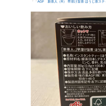
「「
AGF 新茶人（R） 早溶け旨茶 ほうじ茶ステ