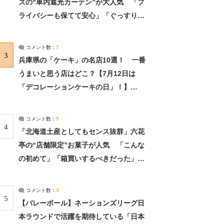
ズの“車内遮光カーテン”が大人気 「プ
ライバシーも保てて安心」「ぐっすり眠
れました」（2/2） | ライフ ねとらぼリ
サーチ：2ページ目
コメント数：
7
3
兵庫県の「ケーキ」の名店10選！ 一番
うまいと思う店はどこ？【7月12日は
「デコレーションケーキの日」！】
（2/4） | 兵庫県 ねとらぼリサーチ：2ペ
ージ目
コメント数：
5
4
「北海道土産としてもセンス抜群」六花
亭の“店舗限定”お菓子が人気 「こんな
の初めて」「箱買いするべきだった」
（1/2） | 北海道 ねとらぼリサーチ
コメント数：
3
5
【バレーボール】ネーションズリーグ日
本ラウンドで活躍を期待している「日本