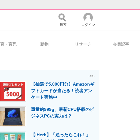
検索
ログイン
教育・育児
動物
リサーチ
会員記事
バイスの未来
好きが集まる 比べて選べる
- PR -
【抽選で5,000円分】Amazonギ
コミュニティ
マーケ×ITの今がよく分かる
フトカードが当たる！読者アン
ケート実施中
重量約999g、最新CPU搭載のビ
・活用を支援
ジネスPCの実力は？
【iHerb】「迷ったらこれ！」