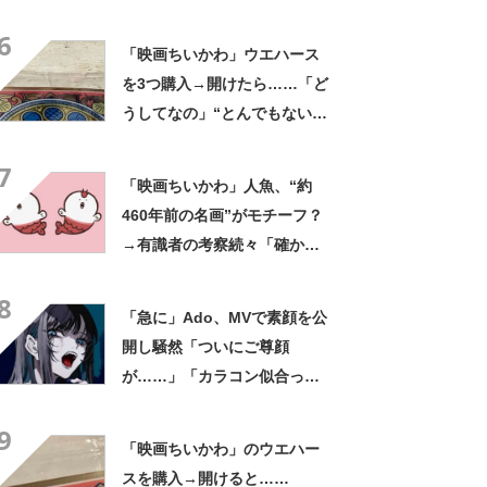
バ丼」
6
「映画ちいかわ」ウエハース
を3つ購入→開けたら……「ど
うしてなの」“とんでもない中
身”に「これは気の毒」「ある
7
意味“もってますよ”」
「映画ちいかわ」人魚、“約
460年前の名画”がモチーフ？
→有識者の考察続々「確かに
似ている」「ナガノ先生なら
8
参考にしてても不思議じゃな
「急に」Ado、MVで素顔を公
い」
開し騒然「ついにご尊顔
が……」「カラコン似合って
る」
9
「映画ちいかわ」のウエハー
スを購入→開けると……