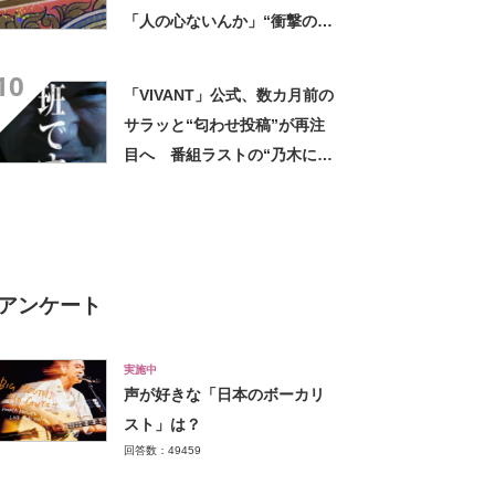
「人の心ないんか」“衝撃の中
身”に騒然「ヒィッ」「心折ら
10
れる」
「VIVANT」公式、数カ月前の
サラッと“匂わせ投稿”が再注
目へ 番組ラストの“乃木にら
む謎の男”巡り…… 「このこ
と？」「ただものではない
な？」
アンケート
実施中
声が好きな「日本のボーカリ
スト」は？
回答数：49459