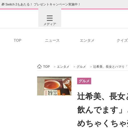
🎁 Switch 2もあたる！ プレゼントキャンペーン実施中！
メディア
TOP
ニュース
エンタメ
クイズ
注目記事を集めた総合ページ
ITの今
TOP
>
エンタメ
>
グルメ
>
辻希美、長女とハマり「マジでめち
ビジネスと働き方のヒント
AI活用
グルメ
辻希美、長女
ITエンジニア向け専門サイト
企業向けI
飲んでます」
めちゃくちゃ