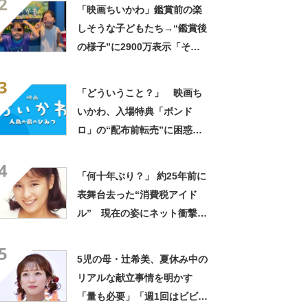
2
「映画ちいかわ」鑑賞前の楽
しそうな子どもたち→“鑑賞後
の様子”に2900万表示「そう
なるわなw」「分かるよ」
3
「いったい何が」
「どういうこと？」 映画ち
いかわ、入場特典「ボンド
ロ」の“配布前転売”に困惑の
声「ほんとありえない」
4
「何十年ぶり？」 約25年前に
表舞台去った“消費税アイド
ル” 現在の姿にネット衝撃
「いくつになってもかわい
5
い」「また会えるなんて」
5児の母・辻希美、夏休み中の
リアルな献立事情を明かす
「量も必要」「週1回はビビン