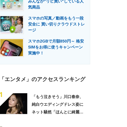
みんなが"リピ買い"している人
門メディア
建設×テクノロジーの最前線
気商品
スマホの写真／動画をもう一段
安全に 買い切りクラウドストレ
ージ
スマホ2GBで月額850円～ 格安
SIMをお得に使うキャンペーン
実施中！
「エンタメ」のアクセスランキング
1
「もう泣きそう」川口春奈、
純白ウエディングドレス姿に
ネット騒然「ほんとに綺麗」
「この笑顔が切なすぎる」