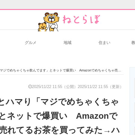
グルメ
地域
住まい
と未来を見通す
スマホと通信の最新トレンド
進化するPCとデ
ゃくちゃ飲んでます」とネットで爆買い Amazonでめちゃくちゃ売れてるお茶を買ってみた→ハマる理由に納得
のいまが分かる
企業ITのトレンドを詳説
経営リーダーの
2025/11/22 11:55（公開）
2025/11/22 11:55（更新）
とハマり「マジでめちゃくちゃ
T製品の総合サイト
IT製品の技術・比較・事例
製造業のIT導入
とネットで爆買い Amazonで
売れてるお茶を買ってみた→ハ