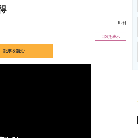
ニクス専門サイト
電子設計の基本と応用
エネルギーの専
得
k村
目次を表示
記事を読む