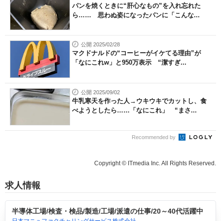
パンを焼くときに“肝心なもの”を入れ忘れた
ら…… 思わぬ姿になったパンに「こんな...
公開 2025/02/28
マクドナルドの“コーヒーがイケてる理由”が
「なにこれw」と950万表示 “潔すぎ...
公開 2025/09/02
牛乳寒天を作った人→ウキウキでカットし、食
べようとしたら……「なにこれ」 “まさ...
Recommended by
Copyright © ITmedia Inc. All Rights Reserved.
求人情報
半導体工場/検査・検品/製造/工場/派遣の仕事/20～40代活躍中