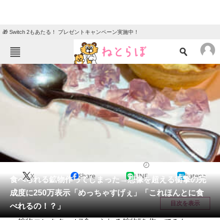
🎁 Switch 2もあたる！ プレゼントキャンペーン実施中！
ねとらぼメニュー
TOP
ニュース
エンタメ
クイズ
グルメ
地域
住まい
教育・育児
動物
リサーチ
グルメ
2025/11/26 11:30（公開）
X
Share
LINE
hatena
会員記事
食べられる鉱物作ってしまった→想像を超える衝撃の完
成度に250万表示「めっちゃすげぇ」「これほんとに食
メディア
目次を表示
べれるの！？」
注目記事を集めた総合ページ