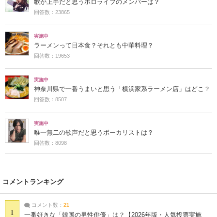
歌が上手だと思うホロライブのメンバーは？
回答数：23865
実施中
ラーメンって日本食？それとも中華料理？
回答数：19653
実施中
神奈川県で一番うまいと思う「横浜家系ラーメン店」はどこ？
回答数：8507
実施中
唯一無二の歌声だと思うボーカリストは？
回答数：8098
コメントランキング
コメント数：
21
1
一番好きな「韓国の男性俳優」は？【2026年版・人気投票実施