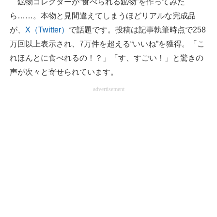
鉱物コレクターが“食べられる鉱物”を作ってみた
ら……。本物と見間違えてしまうほどリアルな完成品
ITの今と未来を見通す
が、
X（Twitter）
で話題です。投稿は記事執筆時点で258
スマホと通信の最新トレンド
万回以上表示され、7万件を超える“いいね”を獲得。「こ
れほんとに食べれるの！？」「す、すごい！」と驚きの
進化するPCとデバイスの未来
声が次々と寄せられています。
好きが集まる 比べて選べる
advertisement
ビジネスと働き方のヒント
AI活用のいまが分かる
企業ITのトレンドを詳説
経営リーダーのコミュニティ
マーケ×ITの今がよく分かる
ITエンジニア向け専門サイト