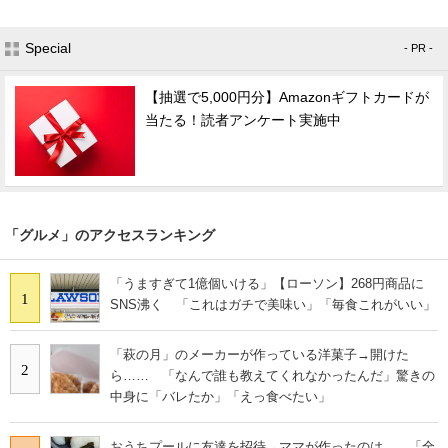
Special
- PR -
【抽選で5,000円分】Amazonギフトカードが
当たる！読者アンケート実施中
「グルメ」のアクセスランキング
「うますぎて1億個いける」【ローソン】268円商品に
1
SNS沸く 「これはガチで美味い」「毎食これがいい」
「萩の月」のメーカーが作っている洋菓子→開けた
2
ら…… 「なんで誰も教えてくれなかったんだ」驚きの
中身に「バレたか」「えっ食べたい」
おうちプールに友達を招待→ママが作ったのは……「全