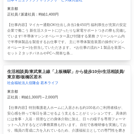
日本マニュファクチャリングサービス株式会社
東京都
正社員 / 派遣社員：時給1,400円
【仕事内容】マイカー通勤OK!仕出し弁当1食450円 福利厚生が充実の安定
企業で働こう 新生活スタートにぴったりな家電サポートつきの寮も完備し
ています! 半導体マシンオペレーター及び付随する業務 クリーンルーム内
で半導体製品を製造するお仕事です。 主に半導体製造装置の操作(マシン
オペレーター)を担当していただきます。 <お仕事の流れ> 1 製品を装置へ
セット 2 タッチパネルやPCへ簡単な条...
生活相談員/東武東上線「上板橋駅」から徒歩10分/生活相談員/
東京都/板橋区若木
社会福祉法人信隆会 若木ライフ
東京都
正社員：時給1,300円～2,000円
【仕事内容】特別養護老人ホームに入居される約100名のご利用者様が、
安心感を持って毎日を過ごせるよう支えることがミッションです。 具体的
には食事・入浴・排泄などの身体介助に加え、日々の様子を専用フォーマ
ットへ入力するなどの事務業務も行います。 自社で各種研修を実施してお
り、職員の育成に力を入れているため、介護福祉士としての専門性を磨き