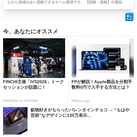
ながら地域社会へ貢献できるチーム環境です。 【経験・資格】介護福...
今、あなたにオススメ
FINCHI主催「IVS2026」トーク
FPが解説！Apple製品を分割手
セッションが話題に！
数料0円で入手する方法とは？
PR(FINCHI on GOETHE)
PR(Fav-Log)
鉱物好きがもらったバレンタインチョコ → “もはや
芸術”なデザインに130万表示...