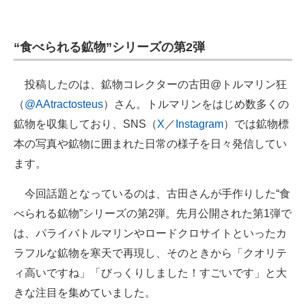
企業向けIT製品の総合サイト
“食べられる鉱物”シリーズの第2弾
IT製品の技術・比較・事例
製造業のIT導入・活用を支援
投稿したのは、鉱物コレクターの古田@トルマリン狂
（
@AAtractosteus
）さん。トルマリンをはじめ数多くの
モノづくり技術者専門サイト
鉱物を収集しており、SNS（
X
／
Instagram
）では鉱物標
エレクトロニクス専門サイト
本の写真や鉱物に囲まれた日常の様子を日々発信してい
ます。
電子設計の基本と応用
エネルギーの専門メディア
今回話題となっているのは、古田さんが手作りした“食
べられる鉱物”シリーズの第2弾。先月公開された第1弾で
建設×テクノロジーの最前線
は、パライバトルマリンやロードクロサイトといったカ
ちょっと気になるネットの話題
ラフルな鉱物を寒天で再現し、そのときから「クオリテ
ィ高いですね」「びっくりしました！すごいです」と大
きな注目を集めていました。