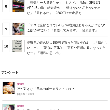
「転売ヤー大量発生か」 ミスド、『Mrs. GREEN
8
APPLEの箱』転売続出 「情けないと思わないのか
な」「呆れるわ」 2500円での出品も
「ナスは全部これでいい」94歳おばあちゃんが作る“夕
9
ご飯”がすごい！「真似してみます」「憧れます」
長野県の道の駅→150円で買った“赤い粒”は……「懐かし
10
いぃー」 “驚きの正体”に「実家や近所の庭になってた
なー」「昭和の思い出」
アンケート
実施中
声が好きな「日本のボーカリスト」は？
回答数：49498
実施中