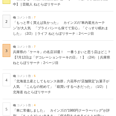
中】 | 芸能人 ねとらぼリサーチ
コメント数：
7
2
「もっと早く買えば良かった」 カインズの“車内遮光カーテ
ン”が大人気 「プライバシーも保てて安心」「ぐっすり眠れま
した」（2/2） | ライフ ねとらぼリサーチ：2ページ目
コメント数：
7
3
兵庫県の「ケーキ」の名店10選！ 一番うまいと思う店はどこ？
【7月12日は「デコレーションケーキの日」！】（2/4） | 兵庫県
ねとらぼリサーチ：2ページ目
コメント数：
5
4
「北海道土産としてもセンス抜群」六花亭の“店舗限定”お菓子が
人気 「こんなの初めて」「箱買いするべきだった」（1/2） |
北海道 ねとらぼリサーチ
コメント数：
4
5
「車に常備しました」 カインズの“1980円クーラーバッグ”が評
判 「ちょうどいい大きさ」「保冷剤を止めるベルトが良い」