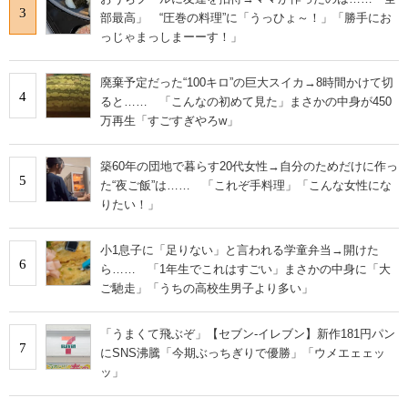
3
部最高」 “圧巻の料理”に「うっひょ～！」「勝手にお
っじゃまっしまーーす！」
廃棄予定だった“100キロ”の巨大スイカ→8時間かけて切
4
ると…… 「こんなの初めて見た」まさかの中身が450
万再生「すごすぎやろw」
築60年の団地で暮らす20代女性→自分のためだけに作っ
5
た“夜ご飯”は…… 「これぞ手料理」「こんな女性にな
りたい！」
小1息子に「足りない」と言われる学童弁当→開けた
6
ら…… 「1年生でこれはすごい」まさかの中身に「大
ご馳走」「うちの高校生男子より多い」
「うまくて飛ぶぞ」【セブン‐イレブン】新作181円パン
7
にSNS沸騰「今期ぶっちぎりで優勝」「ウメエェェッ
ッ」