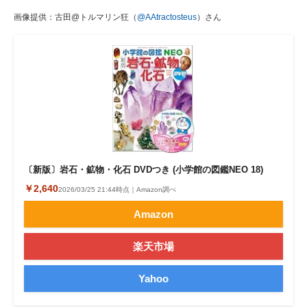
画像提供：古田@トルマリン狂（
@AAtractosteus
）さん
〔新版〕岩石・鉱物・化石 DVDつき (小学館の図鑑NEO 18)
￥2,640
2026/03/25 21:44時点｜Amazon調べ
Amazon
楽天市場
Yahoo