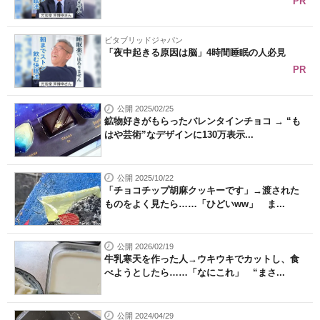
PR
ビタブリッドジャパン
「夜中起きる原因は脳」4時間睡眠の人必見
PR
公開 2025/02/25
鉱物好きがもらったバレンタインチョコ → “も
はや芸術”なデザインに130万表示...
公開 2025/10/22
「チョコチップ胡麻クッキーです」→渡された
ものをよく見たら……「ひどいww」 ま...
公開 2026/02/19
牛乳寒天を作った人→ウキウキでカットし、食
べようとしたら……「なにこれ」 “まさ...
公開 2024/04/29