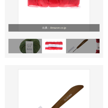
出典：
Amazon.co.jp