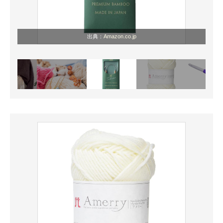
出典：
Amazon.co.jp