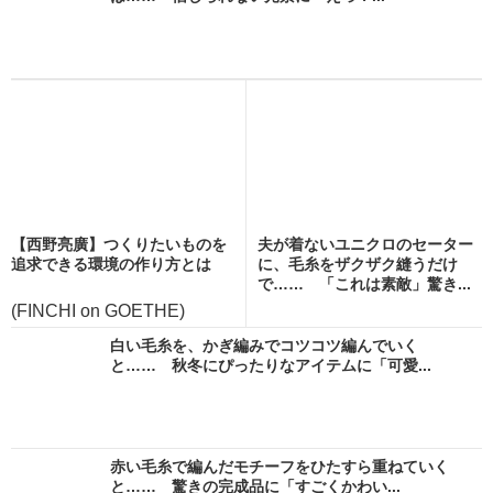
【西野亮廣】つくりたいものを
夫が着ないユニクロのセーター
追求できる環境の作り方とは
に、毛糸をザクザク縫うだけ
で…… 「これは素敵」驚き...
(FINCHI on GOETHE)
白い毛糸を、かぎ編みでコツコツ編んでいく
と…… 秋冬にぴったりなアイテムに「可愛...
赤い毛糸で編んだモチーフをひたすら重ねていく
と…… 驚きの完成品に「すごくかわい...