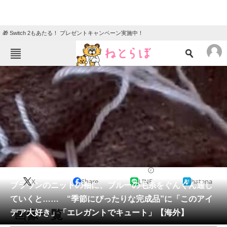
🎁 Switch 2もあたる！ プレゼントキャンペーン実施中！
ねとらぼメニュー
TOP
ニュース
エンタメ
クイズ
グルメ
地域
住まい
教育・育児
動物
リサーチ
編み物
2025/12/08 11:00（公開）
X
Share
LINE
hatena
会員記事
ブラウンのニットの袖に、ブルーの毛糸をぐんぐん通し
ていくと…… “季節にぴったりな完成品”に「このアイ
メディア
画像一覧
デア大好き」「エレガントでキュート」【海外】
注目記事を集めた総合ページ