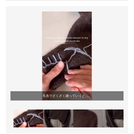
ITの今と未来を見通す
スマホと通信の最新トレンド
進化するPCとデバイスの未来
好きが集まる 比べて選べる
ビジネスと働き方のヒント
AI活用のいまが分かる
企業ITのトレンドを詳説
毛糸でざくざく縫っていくと……
経営リーダーのコミュニティ
マーケ×ITの今がよく分かる
ITエンジニア向け専門サイト