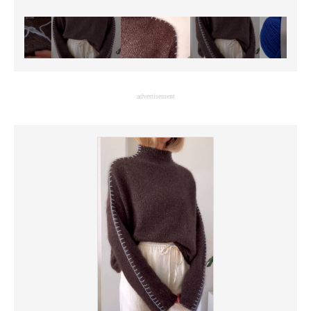
advertisement