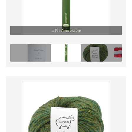
出典：
Amazon.co.jp