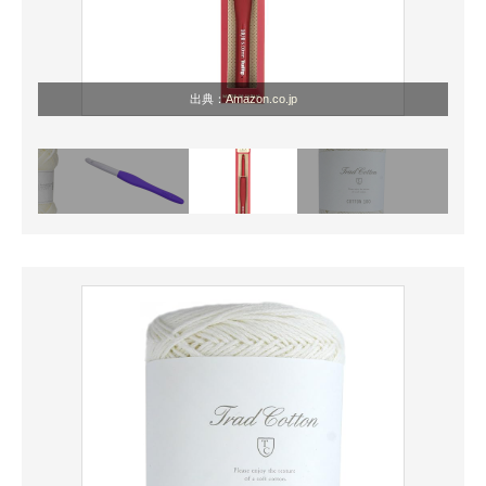
出典：
Amazon.co.jp