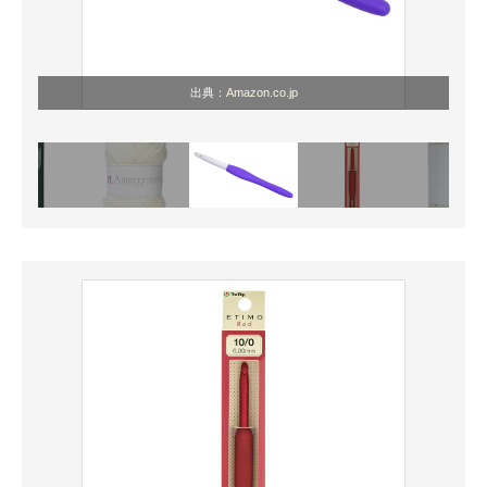
出典：
Amazon.co.jp