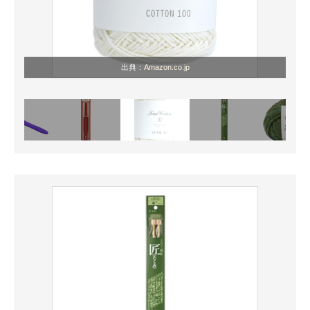
出典：
Amazon.co.jp