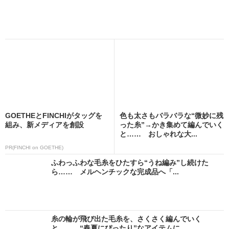
GOETHEとFINCHIがタッグを
色も太さもバラバラな“微妙に残
組み、新メディアを創設
った糸”→かき集めて編んでいく
と…… おしゃれな大...
PR(FINCHI on GOETHE)
ふわっふわな毛糸をひたすら“うね編み”し続けた
ら…… メルヘンチックな完成品へ「...
糸の輪が飛び出た毛糸を、さくさく編んでいく
と…… “春夏にぴったり”なアイテムに...