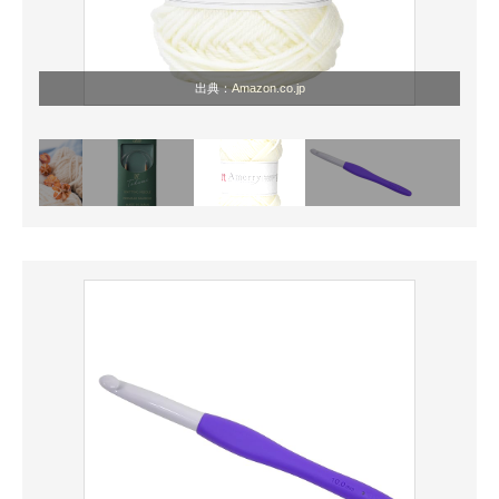
出典：
Amazon.co.jp