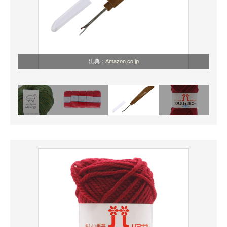
出典：
Amazon.co.jp