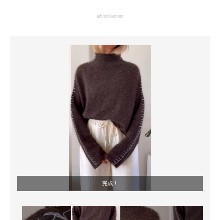
企業向けIT製品の総合サイト
advertisement
IT製品の技術・比較・事例
製造業のIT導入・活用を支援
モノづくり技術者専門サイト
エレクトロニクス専門サイト
電子設計の基本と応用
エネルギーの専門メディア
建設×テクノロジーの最前線
ちょっと気になるネットの話題
完成！