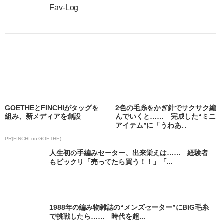
Fav-Log
GOETHEとFINCHIがタッグを
2色の毛糸をかぎ針でサクサク編
組み、新メディアを創設
んでいくと…… 完成した“ミニ
アイテム”に「うわあ...
PR(FINCHI on GOETHE)
人生初の手編みセーター、出来栄えは…… 経験者
もビックリ「売ってたら買う！！」「...
1988年の編み物雑誌の“メンズセーター”にBIG毛糸
で挑戦したら…… 時代を超...