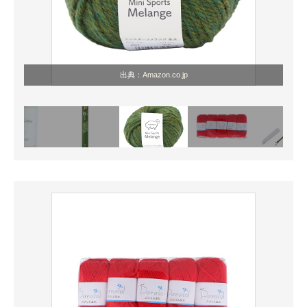
出典：
Amazon.co.jp