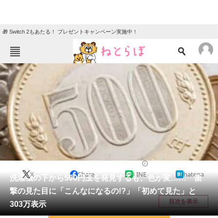
🎁 Switch 2もあたる！ プレゼントキャンペーン実施中！
ねとらぼメニュー
TOP
ニュース
エンタメ
クイズ
グルメ
地域
住まい
教育・育児
動物
リサーチ
おかね
2026/01/04 14:30（公開）
X
Share
LINE
hatena
会員記事
洗濯機の下から500円玉を発見するも、色が変…… 衝
撃の見た目に「こんなになるの!?」「初めて見た」と
メディア
目次を表示
303万表示
注目記事を集めた総合ページ