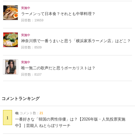
実施中
ラーメンって日本食？それとも中華料理？
回答数：19659
実施中
神奈川県で一番うまいと思う「横浜家系ラーメン店」はどこ？
回答数：8509
実施中
唯一無二の歌声だと思うボーカリストは？
回答数：8107
コメントランキング
コメント数：
21
1
一番好きな「韓国の男性俳優」は？【2026年版・人気投票実施
中】 | 芸能人 ねとらぼリサーチ