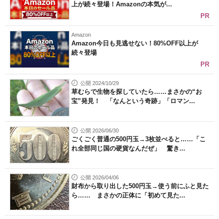
上が続々登場！Amazonの本気が...
PR
Amazon
Amazon今日も見逃せない！80%OFF以上が
続々登場
PR
公開 2024/10/29
草むらで生物を探していたら……まさかの“お
宝”発見！ 「なんという奇跡」「ロマン...
公開 2026/06/30
ごくごく普通の500円玉→3枚並べると……「こ
れ全部同じ国の硬貨なんだぜ」 驚き...
公開 2026/04/06
財布から取り出した500円玉→使う前にふと見た
ら…… まさかの正体に「初めて見た...