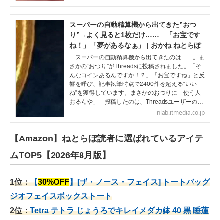
スーパーの自動精算機から出てきた”おつ
り”→よく見ると1枚だけ…… 「お宝です
ね！」「夢があるなぁ」 | おかね ねとらぼ
スーパーの自動精算機から出てきたのは……。ま
さかの“おつり”がThreadsに投稿されました。「そ
んなコインあるんですか！？」「お宝ですね」と反
響を呼び、記事執筆時点で2400件を超える“いい
ね”を獲得しています。まさかのおつりに「使う人
おるんや」 投稿したのは、Threadsユーザーの…
nlab.itmedia.co.jp
【Amazon】ねとらぼ読者に選ばれているアイテ
ムTOP5【2026年8月版】
1位：
【
30%OFF
】[ザ・ノース・フェイス] トートバッグ
ジオフェイスボックストート
2位：
Tetra テトラ じょうろでキレイメダカ鉢 40
黒 睡蓮