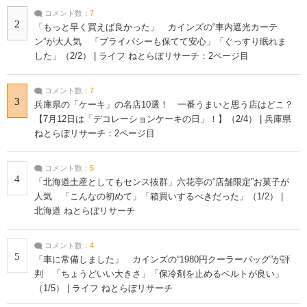
コメント数：
7
2
「もっと早く買えば良かった」 カインズの“車内遮光カーテ
ン”が大人気 「プライバシーも保てて安心」「ぐっすり眠れま
した」（2/2） | ライフ ねとらぼリサーチ：2ページ目
コメント数：
7
3
兵庫県の「ケーキ」の名店10選！ 一番うまいと思う店はどこ？
【7月12日は「デコレーションケーキの日」！】（2/4） | 兵庫県
ねとらぼリサーチ：2ページ目
コメント数：
5
4
「北海道土産としてもセンス抜群」六花亭の“店舗限定”お菓子が
人気 「こんなの初めて」「箱買いするべきだった」（1/2） |
北海道 ねとらぼリサーチ
コメント数：
4
5
「車に常備しました」 カインズの“1980円クーラーバッグ”が評
判 「ちょうどいい大きさ」「保冷剤を止めるベルトが良い」
（1/5） | ライフ ねとらぼリサーチ