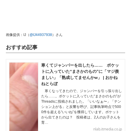
画像提供：IJ（
@IJ44937938
）さん
おすすめ記事
寒くてジャンパーを出したら…… ポケッ
トに入っていた“まさかのもの”に「マジ羨
ましい」「熟成してませんかw」 | おかね
ねとらぼ
寒くなってきたので、ジャンパーを引っ張り出し
たら……。ポケットに入っていた“まさかのもの”が
Threadsに投稿されました。「いいなぁ〜」「テン
ション上がる」と反響を呼び、記事執筆時点で500
0件を超える“いいね”を獲得しています。ポケット
から出てきたのは？ 投稿者は、2人のお子さんを
育…
nlab.itmedia.co.jp