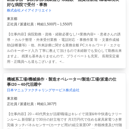
好な病院で受付・事務
株式会社メイアイクリエイト
東京都
正社員 / 派遣社員：時給1,500円～1,550円
【仕事内容】病院勤務・資格・経験必要なし! <業務内容> ・患者さんの誘
導 ・カルテ整理 ・外来受付業務 ・電話対応 ・事務作業 等 ・文書作成補
助(診断書等) ・他、外来診療に関する業務全般 PCスキル:ワード・エクセ
ルのキーボード入力 丁寧に教えて頂けるので未経験でも安心して勤務出来
ますよ。 残業も基本ありませんので、プライベートも充実。 長期安定雇
用・正職員へも道もございます。 <...
機械系工場/機械操作・製造オペレーター/製造/工場/派遣の仕
事/20～40代活躍中
日本マニュファクチャリングサービス株式会社
東京都
正社員 / 派遣社員：時給1,387円
【仕事内容】20～40代男女が活躍!職場はキレイで清潔&年中快適なクリー
ンルーム 新宿駅まで30分の好立地です 月3万円代で住める家具家電つき寮
完備 タッチパネルセンサー(カーナビ用)の組立装置OP・外観検査及び付随