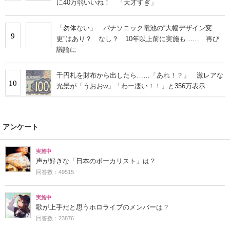
に40万弱いいね！ 「天才すぎ」
「勿体ない」 パナソニック電池の“大幅デザイン変
9
更”はあり？ なし？ 10年以上前に実施も…… 再び
議論に
千円札を財布から出したら……「あれ！？」 激レアな
10
光景が「うおおw」「わー凄い！！」と356万表示
アンケート
実施中
声が好きな「日本のボーカリスト」は？
回答数：49515
実施中
歌が上手だと思うホロライブのメンバーは？
回答数：23876