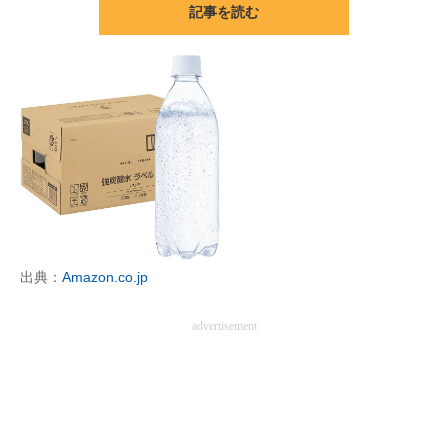
記事を読む
ITの今と未来を見通す
スマホと通信の最新トレンド
進化するPCとデバイスの未来
好きが集まる 比べて選べる
ビジネスと働き方のヒント
AI活用のいまが分かる
出典：
Amazon.co.jp
企業ITのトレンドを詳説
advertisement
経営リーダーのコミュニティ
マーケ×ITの今がよく分かる
ITエンジニア向け専門サイト