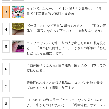
イオンで大型セール「イオン 超！ナツ夏祭り」 “増
3
量”や“半額商品”など家計応援企画
40年前にもらった“硬貨”→調べてみると…… “驚きの正
4
体”に「家宝になさって下さい！」「御利益ありそう」
コンビニでレジ並び中、前の人が出した1000円札を見る
5
と……「今のお札両替して！」 まさかの紙幣に「わた
しだったら宝物にします」
「西武園ゆうえんち」園内通貨「園」改め 日本円での
6
支払いに変更
豊島区のふるさと納税返礼品に「コスプレ体験」登場
7
プロがメイクして撮影・加工まで
旧1000円札の野口英世「キッショ、なんで分かるんだ
8
よ」 中からのぞいたのは……『呪術廻戦』オマージュ