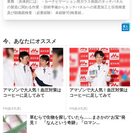
業務 〈具体的には〉 ・カーナビゲーション用ガラス画面のタッチパネル
の製造に関わる作業 ・部材準備からタッチパネルへの装置加工と目視検査
及び顕微鏡検査 〈必要経験〉 未経験可(検査経...
今、あなたにオススメ
アマゾンで大人気！血圧対策は
アマゾンで大人気！血圧対策は
コーヒーに足してみて
コーヒーに足してみて
PR(森永乳業)
PR(森永乳業)
草むらで生物を探していたら……まさかの“お宝”発
見！ 「なんという奇跡」「ロマン...