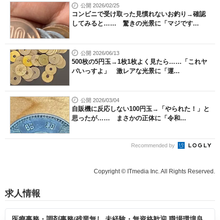
公開 2026/02/25
コンビニで受け取った見慣れないお釣り→確認
してみると…… 驚きの光景に「マジです...
公開 2026/06/13
500枚の5円玉→1枚1枚よく見たら……「これヤ
バいっすよ」 激レアな光景に「運...
公開 2026/03/04
自販機に反応しない100円玉→「やられた！」と
思ったが…… まさかの正体に「令和...
Recommended by
Copyright © ITmedia Inc. All Rights Reserved.
求人情報
医療事務・調剤事務/残業無し 未経験・無資格歓迎 職場環境良