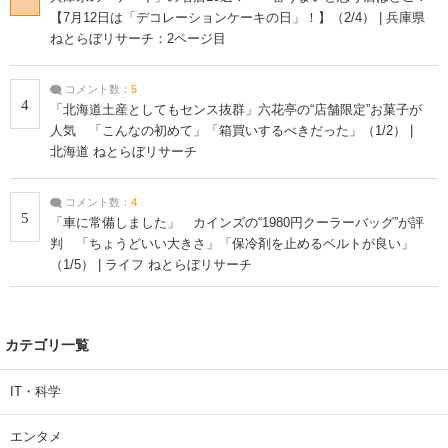
【7月12日は「デコレーションケーキの日」！】（2/4） | 兵庫県
ねとらぼリサーチ：2ページ目
コメント数：
5
4
「北海道土産としてもセンス抜群」六花亭の“店舗限定”お菓子が
人気 「こんなの初めて」「箱買いするべきだった」（1/2） |
北海道 ねとらぼリサーチ
コメント数：
4
5
「車に常備しました」 カインズの“1980円クーラーバッグ”が評
判 「ちょうどいい大きさ」「保冷剤を止めるベルトが良い」
（1/5） | ライフ ねとらぼリサーチ
カテゴリ一覧
IT・科学
エンタメ