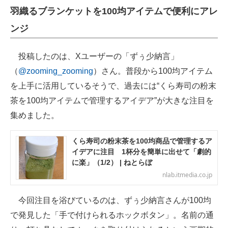
羽織るブランケットを100均アイテムで便利にアレ
ンジ
投稿したのは、Xユーザーの「ずぅ少納言」
（
@zooming_zooming
）さん。普段から100均アイテム
を上手に活用しているそうで、過去には“くら寿司の粉末
茶を100均アイテムで管理するアイデア”が大きな注目を
集めました。
くら寿司の粉末茶を100均商品で管理するア
イデアに注目 1杯分を簡単に出せて「劇的
に楽」（1/2） | ねとらぼ
nlab.itmedia.co.jp
今回注目を浴びているのは、ずぅ少納言さんが100均
で発見した「手で付けられるホックボタン」。名前の通