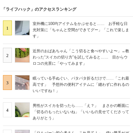
「ライフハック」のアクセスランキング
室外機に100均アイテムをかぶせると…… お手軽な日
1
光対策に「ちゃんと空間ができてグー」「これで楽しま
す」
近所のおばあちゃん「こう切ると食べやすいよ〜」→教
2
わった“スイカの切り方”を試してみると…… 目からウ
ロコの光景に「やってみます」
眠っている手ぬぐい、パタパタ折るだけで……「これ最
3
高です」 予想外の便利アイテムに「縫わずに作れるの
いいですね！」
男性がスイカを切ったら……「え？」 まさかの断面に
4
「切るのもったいないね」「いいもの見せてくださって
ありがとう」
「ロルバーン初心者さん、これ見て！」 使い勝手がガ