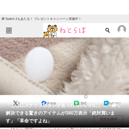
🎁 Switch 2もあたる！ プレゼントキャンペーン実施中！
ねとらぼメニュー
TOP
ニュース
エンタメ
クイズ
グルメ
地域
住まい
教育・育児
動物
リサーチ
ライフハック
2025/12/08 19:15（公開）
X
Share
LINE
hatena
会員記事
「ここにスナップボタンがあったらいいのに」→一瞬で
解決できる驚きのアイテムが380万表示「絶対買いま
メディア
目次を表示
す」「革命ですよね」
注目記事を集めた総合ページ