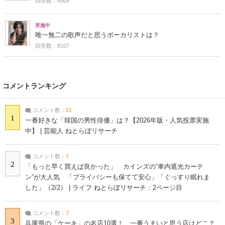
回答数：8509
実施中
唯一無二の歌声だと思うボーカリストは？
回答数：8107
コメントランキング
コメント数：
21
1
一番好きな「韓国の男性俳優」は？【2026年版・人気投票実施
中】 | 芸能人 ねとらぼリサーチ
コメント数：
7
2
「もっと早く買えば良かった」 カインズの“車内遮光カーテ
ン”が大人気 「プライバシーも保てて安心」「ぐっすり眠れま
した」（2/2） | ライフ ねとらぼリサーチ：2ページ目
コメント数：
7
3
兵庫県の「ケーキ」の名店10選！ 一番うまいと思う店はどこ？