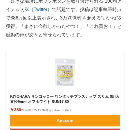
好きな場所にホックボタンを取り付けられる“100均ア
イテム”が
X（Twitter）
で話題です。投稿は記事執筆時点
ITの今と未来を見通す
で386万回以上表示され、3万7000件を超える“いいね”を
スマホと通信の最新トレンド
獲得。「まさに今欲しかったやつ！」「これ買お！」と
感動の声が次々と寄せられています。
進化するPCとデバイスの未来
好きが集まる 比べて選べる
ビジネスと働き方のヒント
AI活用のいまが分かる
企業ITのトレンドを詳説
KIYOHARA サンコッコー ワンタッチプラスナップ スリム 9組入
経営リーダーのコミュニティ
直径9mm オフホワイト SUN17-80
￥380
2026/03/25 19:39時点｜Amazon調べ
マーケ×ITの今がよく分かる
Amazon
ITエンジニア向け専門サイト