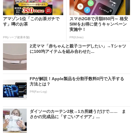
アマゾン1位「このお茶ガチで
スマホ2GBで月額850円～ 格安
す」噂のお茶
SIMをお得に使うキャンペーン
実施中！
PR(ハーブ健康本舗)
PR(IIJmio)
2児ママ「赤ちゃんと親子コーデしたい」→Tシャツ
に100均アイテムを組み合わせた...
FPが解説！Apple製品を分割手数料0円で入手する
方法とは？
PR(Fav-Log)
ダイソーのカーテン2枚→1カ所縫うだけで…… ま
さかの完成品に「すごいアイデア」...