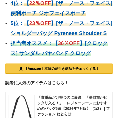
4位：
【
22％OFF
】
[ザ・ノース・フェイス]
便利ポーチ ジオフェイスポーチ
5位：
【
23％OFF
】
[ザ・ノース・フェイス]
ショルダーバッグ Pyrenees Shoulder S
担当者オススメ：
【
36％OFF
】
[クロック
ス] サンダル バヤバンド クロッグ
【Amazon】本日の割引き商品をチェックする！
読者に人気のアイテムはこちら！
「貴重品だけ持つのに最適」「長財布がピ
ッタリ入る！」 レジャーシーンにおすす
めのバッグ5選【2026年7月版】（1/2） | フ
ァッション ねとらぼ