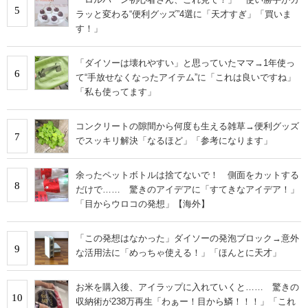
5
ラッと変わる“便利グッズ”4選に「天才すぎ」「買いま
す！」
「ダイソーは壊れやすい」と思っていたママ→1年使っ
6
て“手放せなくなったアイテム”に「これは良いですね」
「私も使ってます」
コンクリートの隙間から何度も生える雑草→便利グッズ
7
でスッキリ解決「なるほど」「参考になります」
余ったペットボトルは捨てないで！ 側面をカットする
8
だけで…… 驚きのアイデアに「すてきなアイデア！」
「目からウロコの発想」【海外】
「この発想はなかった」ダイソーの発泡ブロック→意外
9
な活用法に「めっちゃ使える！」「ほんとに天才」
お米を購入後、アイラップに入れていくと…… 驚きの
10
収納術が238万再生「わぁー！目から鱗！！！」「これ