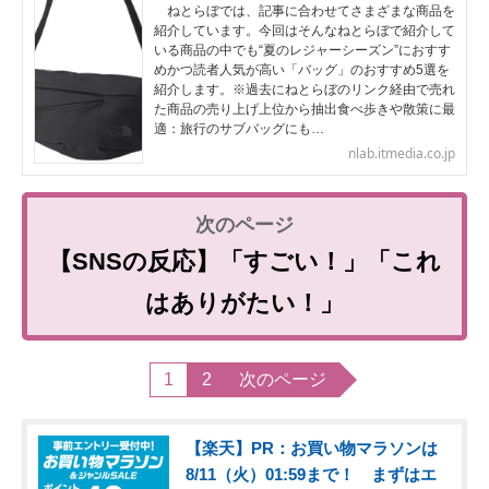
ねとらぼでは、記事に合わせてさまざまな商品を
紹介しています。今回はそんなねとらぼで紹介して
いる商品の中でも“夏のレジャーシーズン”におすす
めかつ読者人気が高い「バッグ」のおすすめ5選を
紹介します。※過去にねとらぼのリンク経由で売れ
た商品の売り上げ上位から抽出食べ歩きや散策に最
適：旅行のサブバッグにも…
nlab.itmedia.co.jp
【SNSの反応】「すごい！」「これ
はありがたい！」
1
2
次のページ
【楽天】PR：お買い物マラソンは
8/11（火）01:59まで！ まずはエ