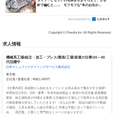
ダイソーとセリアの毛糸を引きそろえて、かぎ
針で編むと…… モフモフな“冬のお出か...
Recommended by
Copyright © ITmedia Inc. All Rights Reserved.
求人情報
機械系工場/組立・加工・プレス/製造/工場/派遣の仕事/20～40
代活躍中
日本マニュファクチャリングサービス株式会社
東京都
正社員 / 派遣社員：時給1,400円
【仕事内容】未経験から始めるモノづくり お休み多めで働きやすさ抜群!
年間休日125日、GW・夏季・年末年始休暇あり 食堂や売店完備 産業機器
製造、組立補助及び付随する業務 公共施設や工場などで使用される高圧盤
の製造業務を担当していただきます! 〈主なお仕事〉 部品の組付けや配線
の接続、工具を使用した組立作業など 作業は手順に沿って進めていくた
め、「高圧盤」と聞くと専門的なイメージがありますが...