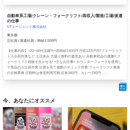
自動車系工場/クレーン・フォークリフト/高収入/製造/工場/派遣
の仕事
UTエージェント株式会社
東京都
正社員 / 派遣社員：時給1,500円
【仕事内容】<20~40代活躍中>高時給1500円 月収32万円可!フォークリフ
ト入出荷作業など 土日休み 大盛り無料の食堂あり
自動車部品の運搬!/ フ
ォークリフト経験を生かせる! <主なお仕事> カウンターフォークを使用し
て商品の入出荷作業 伝票を見て個数のチェック作業 フォークリフト車体
の点検業務 日勤時は食堂利用可能 定食380円、カレー290円、...
今、あなたにオススメ