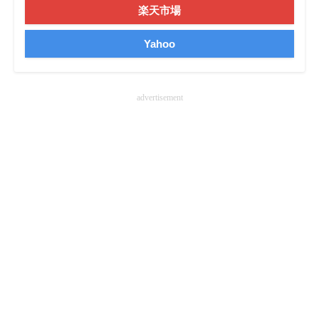
楽天市場
企業向けIT製品の総合サイト
Yahoo
IT製品の技術・比較・事例
製造業のIT導入・活用を支援
advertisement
モノづくり技術者専門サイト
エレクトロニクス専門サイト
電子設計の基本と応用
エネルギーの専門メディア
建設×テクノロジーの最前線
ちょっと気になるネットの話題