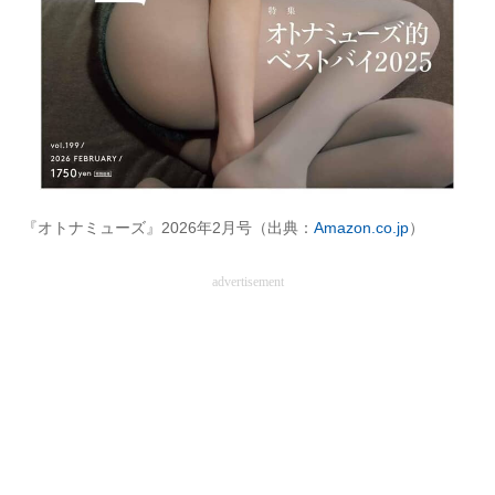
企業向けIT製品の総合サイト
IT製品の技術・比較・事例
製造業のIT導入・活用を支援
モノづくり技術者専門サイト
エレクトロニクス専門サイト
『オトナミューズ』2026年2月号（出典：
Amazon.co.jp
）
電子設計の基本と応用
advertisement
エネルギーの専門メディア
建設×テクノロジーの最前線
ちょっと気になるネットの話題