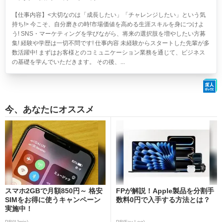
【仕事内容】<大切なのは「成長したい」「チャレンジしたい」という気
持ち!> 今こそ、自分磨きの時!市場価値を高める生涯スキルを身につけよ
う! SNS・マーケティングを学びながら、将来の選択肢を増やしたい方募
集! 経験や学歴は一切不問です! 仕事内容 未経験からスタートした先輩が多
数活躍中! まずはお客様とのコミュニケーション業務を通じて、ビジネス
の基礎を学んでいただきます。 その後、...
今、あなたにオススメ
スマホ2GBで月額850円～ 格安
FPが解説！Apple製品を分割手
SIMをお得に使うキャンペーン
数料0円で入手する方法とは？
実施中！
PR(IIJmio)
PR(Fav-Log)