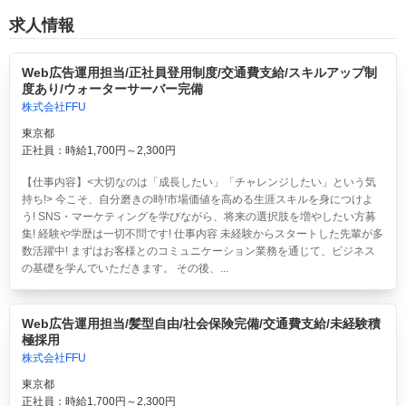
求人情報
Web広告運用担当/正社員登用制度/交通費支給/スキルアップ制
度あり/ウォーターサーバー完備
株式会社FFU
東京都
正社員：時給1,700円～2,300円
【仕事内容】<大切なのは「成長したい」「チャレンジしたい」という気
持ち!> 今こそ、自分磨きの時!市場価値を高める生涯スキルを身につけよ
う! SNS・マーケティングを学びながら、将来の選択肢を増やしたい方募
集! 経験や学歴は一切不問です! 仕事内容 未経験からスタートした先輩が多
数活躍中! まずはお客様とのコミュニケーション業務を通じて、ビジネス
の基礎を学んでいただきます。 その後、...
Web広告運用担当/髪型自由/社会保険完備/交通費支給/未経験積
極採用
株式会社FFU
東京都
正社員：時給1,700円～2,300円