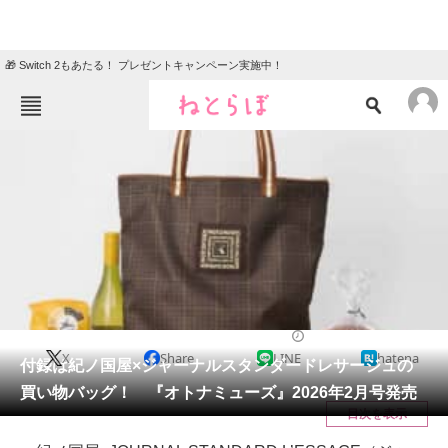
🎁 Switch 2もあたる！ プレゼントキャンペーン実施中！
ねとらぼメニュー
TOP
ニュース
エンタメ
クイズ
グルメ
地域
住まい
教育・育児
動物
リサーチ
ファッション
2025/12/24 11:55（公開）
X
Share
LINE
hatena
会員記事
付録は紀ノ国屋×ジャーナルスタンダードレサージュの
買い物バッグ！ 『オトナミューズ』2026年2月号発売
メディア
目次を表示
注目記事を集めた総合ページ