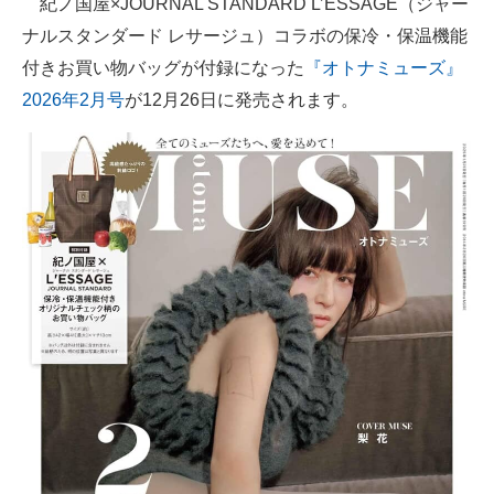
紀ノ国屋×JOURNAL STANDARD L’ESSAGE（ジャー
ナルスタンダード レサージュ）コラボの保冷・保温機能
ITの今と未来を見通す
付きお買い物バッグが付録になった
『オトナミューズ』
スマホと通信の最新トレンド
2026年2月号
が12月26日に発売されます。
進化するPCとデバイスの未来
好きが集まる 比べて選べる
ビジネスと働き方のヒント
AI活用のいまが分かる
企業ITのトレンドを詳説
経営リーダーのコミュニティ
マーケ×ITの今がよく分かる
ITエンジニア向け専門サイト