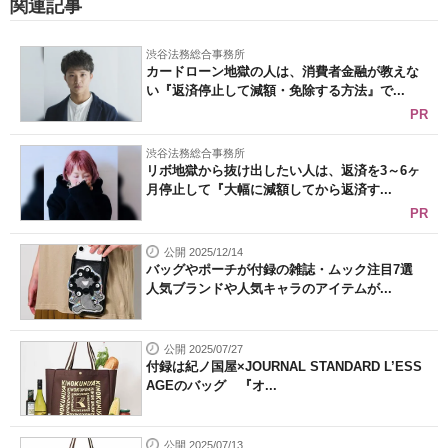
関連記事
渋谷法務総合事務所
カードローン地獄の人は、消費者金融が教えな
い『返済停止して減額・免除する方法』で...
PR
渋谷法務総合事務所
リボ地獄から抜け出したい人は、返済を3～6ヶ
月停止して『大幅に減額してから返済す...
PR
公開 2025/12/14
バッグやポーチが付録の雑誌・ムック注目7選
人気ブランドや人気キャラのアイテムが...
公開 2025/07/27
付録は紀ノ国屋×JOURNAL STANDARD L’ESS
AGEのバッグ 『オ...
公開 2025/07/13