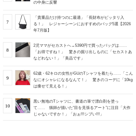
の中身に反響
「貴重品だけ持つのに最適」「長財布がピッタリ入
7
る！」 レジャーシーンにおすすめのバッグ5選【2026
年7月版】
2児ママがセカストへ→5390円で買ったバッグは……
8
「お得ですね！」 驚きの掘り出しものに「セカストあ
などれない！」「美品です」
62歳・62キロの女性がGUのTシャツを着たら……「こん
9
なにオシャレになるなんて！」 驚きのコーデに「10kg
は痩せて見える！」
黒い無地のTシャツに、書道の筆で漂白剤を塗っ
10
て…… 猟師が描いた“目を見張るアート”に注目「大作
じゃないですか！」「おぉ!!!シブい!!!」