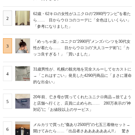
62歳・62キロの女性がユニクロの“2990円ワンピ”を着た
2
ら…… 目からウロコのコーデに「全色ほしいくらい」
「参考になりました」
「めっちゃ楽」ユニクロ“2990円”メンズパンツを30代女
3
性が着たら…… 目からウロコの“大人コーデ術”に「カ
ッコ良すぎる！」「買いました」
31歳男性が、札幌の観光地を完全スルーしてセカストに
4
→「これはすごい」発見した4290円商品に「まさに運命
的な出会い」
20年前、亡き母が買ってくれたユニクロ商品→捨てよう
5
と店舗へ行くと、店員に止められ…… 280万表示の“神
対応”に「お値段以上のサービス」
メルカリで買った“傷あり2500円”の七五三着物セット→
6
開けてみたら……「出品者さああああああん!!」 驚き