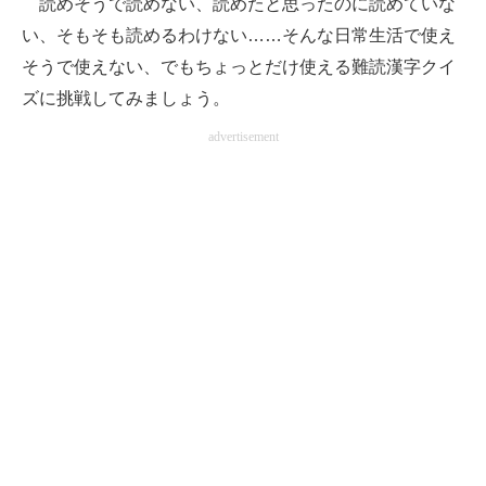
読めそうで読めない、読めたと思ったのに読めていな
い、そもそも読めるわけない……そんな日常生活で使え
ITの今と未来を見通す
そうで使えない、でもちょっとだけ使える難読漢字クイ
スマホと通信の最新トレンド
ズに挑戦してみましょう。
advertisement
進化するPCとデバイスの未来
好きが集まる 比べて選べる
ビジネスと働き方のヒント
AI活用のいまが分かる
企業ITのトレンドを詳説
経営リーダーのコミュニティ
マーケ×ITの今がよく分かる
ITエンジニア向け専門サイト