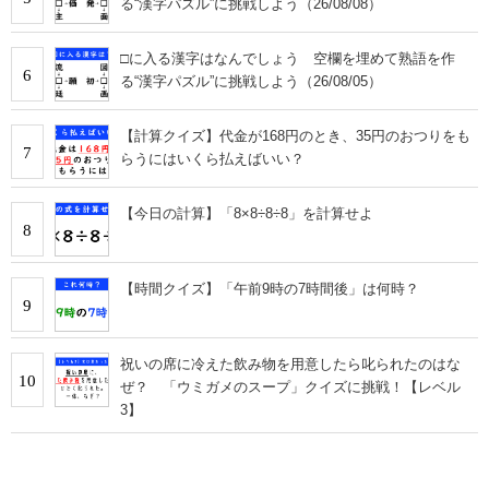
る“漢字パズル”に挑戦しよう（26/08/08）
□に入る漢字はなんでしょう 空欄を埋めて熟語を作
6
る“漢字パズル”に挑戦しよう（26/08/05）
【計算クイズ】代金が168円のとき、35円のおつりをも
7
らうにはいくら払えばいい？
【今日の計算】「8×8÷8÷8」を計算せよ
8
【時間クイズ】「午前9時の7時間後」は何時？
9
祝いの席に冷えた飲み物を用意したら叱られたのはな
10
ぜ？ 「ウミガメのスープ」クイズに挑戦！【レベル
3】