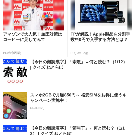
アマゾンで大人気！血圧対策は
FPが解説！Apple製品を分割手
コーヒーに足してみて
数料0円で入手する方法とは？
PR(森永乳業)
PR(Fav-Log)
【今日の難読漢字】「索敵」←何と読む？（1/12）
| クイズ ねとらぼ
スマホ2GBで月額850円～ 格安SIMをお得に使うキ
ャンペーン実施中！
PR(IIJmio)
【今日の難読漢字】「駕与丁」←何と読む？（1/1
2） | クイズ ねとらぼ