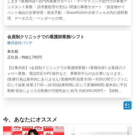
します <業務内容> 部門内事務サポート/ ・マーケティング部門での事務ア
シスタント業務 ・請求書処理や支払い関連の事務サポート ・販促物やイ
ベント備品の在庫管理・発送手配 ・SharePointや共有フォルダ内の資料整
理、データ入力 ・ベンダーとの簡...
会員制クリニックでの看護師業務/シフト
株式会社パソナ
東京都
正社員：時給1,785円
【仕事内容】<会員制クリニックでの看護師業務> <業務内容> お客様のフ
ォロー業務、電話対応やPC操作など、事務所中心のお仕事になります。
(医療行為は基本的にありません) 勤務時間 始業:8:00～9:00の間でシフトに
応じて始業 終業:17:00～18:00(始業時間に応じて実働8時間) 基本的に平日
勤務 状況により土日勤務の可能性あり 給与 月給300,000円～ 【経験...
今、あなたにオススメ