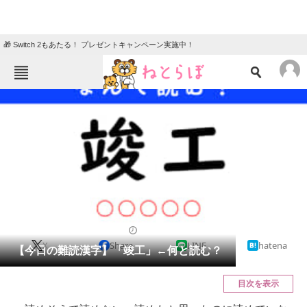
🎁 Switch 2もあたる！ プレゼントキャンペーン実施中！
ねとらぼメニュー
TOP
ニュース
エンタメ
クイズ
グルメ
地域
住まい
教育・育児
動物
リサーチ
クイズ
2025/12/17 07:15（公開）
X
Share
LINE
hatena
会員記事
【今日の難読漢字】「竣工」←何と読む？
メディア
目次を表示
注目記事を集めた総合ページ