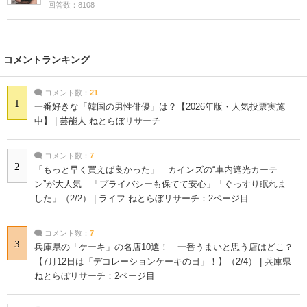
回答数：8108
コメントランキング
コメント数：
21
1
一番好きな「韓国の男性俳優」は？【2026年版・人気投票実施
中】 | 芸能人 ねとらぼリサーチ
コメント数：
7
2
「もっと早く買えば良かった」 カインズの“車内遮光カーテ
ン”が大人気 「プライバシーも保てて安心」「ぐっすり眠れま
した」（2/2） | ライフ ねとらぼリサーチ：2ページ目
コメント数：
7
3
兵庫県の「ケーキ」の名店10選！ 一番うまいと思う店はどこ？
【7月12日は「デコレーションケーキの日」！】（2/4） | 兵庫県
ねとらぼリサーチ：2ページ目