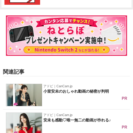
関連記事
アドビ｜CanCam.jp
小室安未のおしゃれ動画の秘密が判明
PR
アドビ｜CanCam.jp
安未も感動♡唯一無二の動画が作れる♪
PR