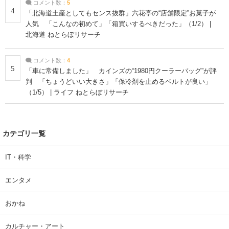
コメント数：
5
4
「北海道土産としてもセンス抜群」六花亭の“店舗限定”お菓子が
人気 「こんなの初めて」「箱買いするべきだった」（1/2） |
北海道 ねとらぼリサーチ
コメント数：
4
5
「車に常備しました」 カインズの“1980円クーラーバッグ”が評
判 「ちょうどいい大きさ」「保冷剤を止めるベルトが良い」
（1/5） | ライフ ねとらぼリサーチ
カテゴリ一覧
IT・科学
エンタメ
おかね
カルチャー・アート