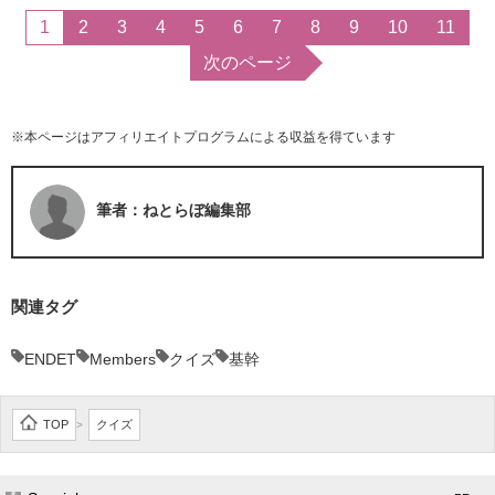
1
2
3
4
5
6
7
8
9
10
11
次のページ
※本ページはアフィリエイトプログラムによる収益を得ています
筆者：ねとらぼ編集部
関連タグ
ENDET
Members
クイズ
基幹
TOP
クイズ
>