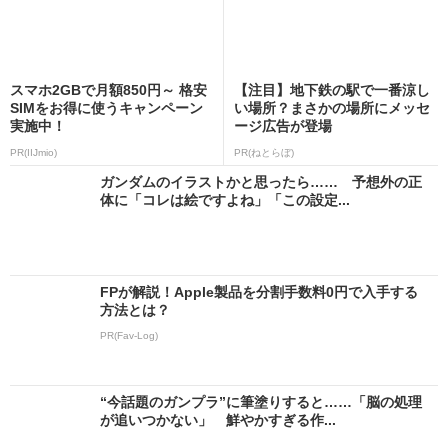
スマホ2GBで月額850円～ 格安
【注目】地下鉄の駅で一番涼し
SIMをお得に使うキャンペーン
い場所？まさかの場所にメッセ
実施中！
ージ広告が登場
PR(IIJmio)
PR(ねとらぼ)
ガンダムのイラストかと思ったら…… 予想外の正
体に「コレは絵ですよね」「この設定...
FPが解説！Apple製品を分割手数料0円で入手する
方法とは？
PR(Fav-Log)
“今話題のガンプラ”に筆塗りすると……「脳の処理
が追いつかない」 鮮やかすぎる作...