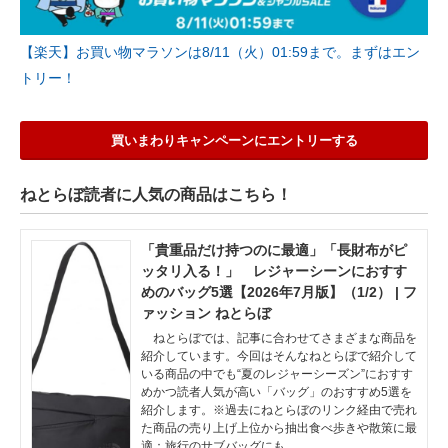
【楽天】お買い物マラソンは8/11（火）01:59まで。まずはエン
トリー！
買いまわりキャンペーンにエントリーする
ねとらぼ読者に人気の商品はこちら！
「貴重品だけ持つのに最適」「長財布がピ
ッタリ入る！」 レジャーシーンにおすす
めのバッグ5選【2026年7月版】（1/2） | フ
ァッション ねとらぼ
ねとらぼでは、記事に合わせてさまざまな商品を
紹介しています。今回はそんなねとらぼで紹介して
いる商品の中でも“夏のレジャーシーズン”におすす
めかつ読者人気が高い「バッグ」のおすすめ5選を
紹介します。※過去にねとらぼのリンク経由で売れ
た商品の売り上げ上位から抽出食べ歩きや散策に最
適：旅行のサブバッグにも…