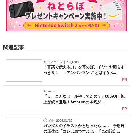
関連記事
セガフェイブ｜HugKum
「言葉で伝える力」を育めば、イヤイヤ期もす
っきり！ 「アンパンマン ことばずかん...
PR
Amazon
「え、こんなセールやってたの？」80％OFF以
上が続々登場！Amazonの本気が...
PR
公開 2026/01/22
ガンダムのイラストかと思ったら…… 予想外
の正体に「コレは絵ですよね」「この設定...