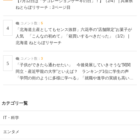
【7月12日は「デコレーションケーキの日」！】（2/4） | 兵庫県
ねとらぼリサーチ：2ページ目
コメント数：
5
4
「北海道土産としてもセンス抜群」六花亭の“店舗限定”お菓子が
人気 「こんなの初めて」「箱買いするべきだった」（1/2） |
北海道 ねとらぼリサーチ
コメント数：
3
5
「子供ができたら通わせたい」 今後発展していきそうな“関関
同立・産近甲龍の大学”といえば？ ランキング1位に学生の声
「学問の街のように多様に学べる」「就職や進学の実績も高い」
| 大学 ねとらぼリサーチ
カテゴリ一覧
IT・科学
エンタメ