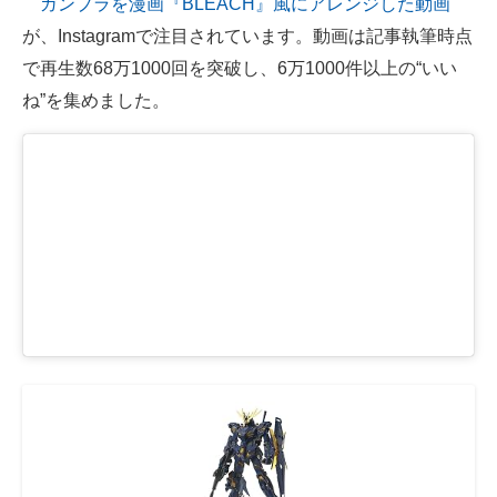
ガンプラを漫画『BLEACH』風にアレンジした動画
が、Instagramで注目されています。動画は記事執筆時点
ITの今と未来を見通す
で再生数68万1000回を突破し、6万1000件以上の“いい
スマホと通信の最新トレンド
ね”を集めました。
進化するPCとデバイスの未来
好きが集まる 比べて選べる
ビジネスと働き方のヒント
AI活用のいまが分かる
企業ITのトレンドを詳説
経営リーダーのコミュニティ
マーケ×ITの今がよく分かる
ITエンジニア向け専門サイト