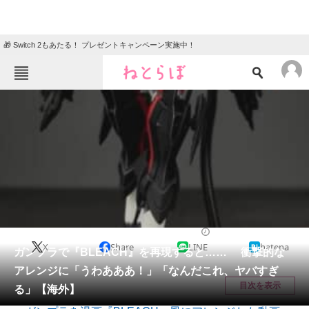
🎁 Switch 2もあたる！ プレゼントキャンペーン実施中！
ねとらぼメニュー
TOP
ニュース
エンタメ
クイズ
グルメ
地域
住まい
教育・育児
動物
リサーチ
ライフスタイル
2025/12/15 20:00（公開）
X
Share
LINE
hatena
会員記事
ガンプラで『BLEACH』を再現すると…… 衝撃的な
アレンジに「うわあああ！」「なんだこれ、ヤバすぎ
メディア
目次を表示
る」【海外】
注目記事を集めた総合ページ