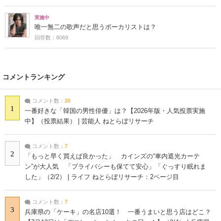
実施中
唯一無二の歌声だと思うボーカリストは？
回答数：8069
コメントランキング
コメント数：
20
1
一番好きな「韓国の男性俳優」は？【2026年版・人気投票実施
中】（投票結果） | 芸能人 ねとらぼリサーチ
コメント数：
7
2
「もっと早く買えば良かった」 カインズの“車内遮光カーテ
ン”が大人気 「プライバシーも保てて安心」「ぐっすり眠れま
した」（2/2） | ライフ ねとらぼリサーチ：2ページ目
コメント数：
7
3
兵庫県の「ケーキ」の名店10選！ 一番うまいと思う店はどこ？