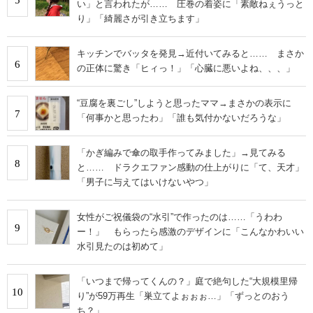
5
い」と言われたが…… 圧巻の着姿に「素敵ねぇうっと
り」「綺麗さが引き立ちます」
キッチンでバッタを発見→近付いてみると…… まさか
6
の正体に驚き「ヒィっ！」「心臓に悪いよね、、、」
“豆腐を裏ごし”しようと思ったママ→まさかの表示に
7
「何事かと思ったわ」「誰も気付かないだろうな」
「かぎ編みで傘の取手作ってみました」→見てみる
8
と…… ドラクエファン感動の仕上がりに「て、天才」
「男子に与えてはいけないやつ」
女性がご祝儀袋の“水引”で作ったのは……「うわわ
9
ー！」 もらったら感激のデザインに「こんなかわいい
水引見たのは初めて」
「いつまで帰ってくんの？」庭で絶句した“大規模里帰
10
り”が59万再生「巣立てよぉぉぉ…」「ずっとのおう
ち？」