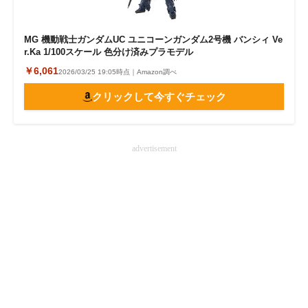
企業向けIT製品の総合サイト
MG 機動戦士ガンダムUC ユニコーンガンダム2号機 バンシィ Ve
IT製品の技術・比較・事例
r.Ka 1/100スケール 色分け済みプラモデル
￥6,061
2026/03/25 19:05時点｜Amazon調べ
製造業のIT導入・活用を支援
クリックして今すぐチェック
モノづくり技術者専門サイト
エレクトロニクス専門サイト
advertisement
電子設計の基本と応用
エネルギーの専門メディア
建設×テクノロジーの最前線
ちょっと気になるネットの話題