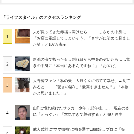
「ライフスタイル」のアクセスランキング
夫が買ってきた赤福→開けたら…… まさかの中身に
1
「お店に電話してしまいそう」「さすがに初めて見まし
た笑」と107万表示
新潟の海で拾った石→割れ目から中をのぞいたら……驚
2
きの中身に「本当にあるんですね！」「お宝だ」
大野智ファン「私の夫、大野くんに似てて幸せ」→見て
3
みると…… ‟驚きの姿”に「最高すぎません？」「本物
かと思いました！」
山Pに憧れ続けたサッカー少年→13年後…… 現在の姿
4
に「えっぐい」「本気すぎて尊敬する」と49万再生
成人式前に“ママ振袖”に袖を通す18歳娘→プロに「短