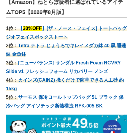
【Amazon】ねとらぼ読者に選ばれているアイテ
ムTOP5【2026年8月版】
1位：
【
30%OFF
】[ザ・ノース・フェイス] トートバッグ
ジオフェイスボックストート
2位：
Tetra テトラ じょうろでキレイメダカ鉢 40
黒 睡蓮
鉢 金魚鉢
3位：
[ニューバランス] サンダル Fresh Foam RCVRY
Slide v1 フレッシュフォーム リカバリー メンズ
4位：
カインズ(CAINZ) 撒くだけで防草できる人工砂 約
15kg
5位：
サーモス 保冷ロールトップバッグ 5L ブラック 保
冷バッグ アイソテック断熱構造 RFK-005 BK