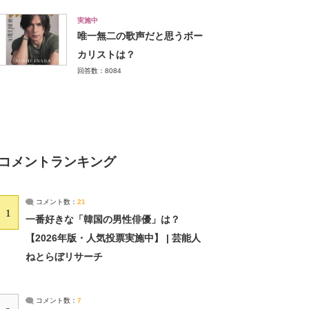
実施中
唯一無二の歌声だと思うボー
カリストは？
回答数：8084
コメントランキング
コメント数：
21
1
一番好きな「韓国の男性俳優」は？
【2026年版・人気投票実施中】 | 芸能人
ねとらぼリサーチ
コメント数：
7