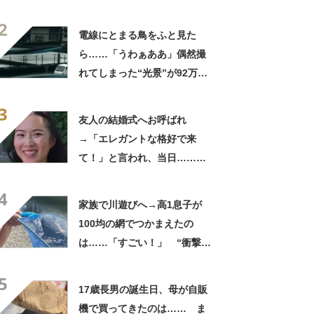
180万再生「別人…？」「好
2
きに生きんしゃい」
電線にとまる鳥をふと見た
ら……「うわぁああ」偶然撮
れてしまった“光景”が92万再
生「自然は過酷」
3
友人の結婚式へお呼ばれ
→「エレガントな格好で来
て！」と言われ、当日……ま
さかの参列姿に「いやすごお
4
おお！」「天才」【海外】
家族で川遊びへ→高1息子が
100均の網でつかまえたの
は……「すごい！」 “衝撃の
光景”に「めっちゃ大きい！」
5
「楽しそう」
17歳長男の誕生日、母が自販
機で買ってきたのは…… ま