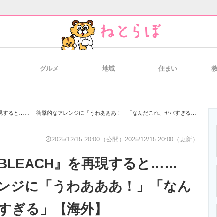
グルメ
地域
住まい
と未来を見通す
スマホと通信の最新トレンド
進化するPCとデ
現すると…… 衝撃的なアレンジに「うわあああ！」「なんだこれ、ヤバすぎる」【海外】
のいまが分かる
企業ITのトレンドを詳説
経営リーダーの
2025/12/15 20:00（公開）
2025/12/15 20:00（更新）
BLEACH』を再現すると……
T製品の総合サイト
IT製品の技術・比較・事例
製造業のIT導入
ンジに「うわあああ！」「なん
すぎる」【海外】