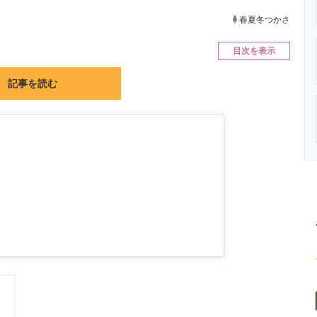
ニクス専門サイト
電子設計の基本と応用
エネルギーの専
春夏冬つかさ
目次を表示
記事を読む