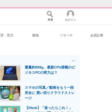
検索
ログイン
教育・育児
動物
リサーチ
会員記事
バイスの未来
好きが集まる 比べて選べる
- PR -
重量約999g、最新CPU搭載のビ
コミュニティ
マーケ×ITの今がよく分かる
ジネスPCの実力は？
スマホの写真／動画をもう一段
・活用を支援
安全に 買い切りクラウドストレ
ージ
【iHerb】「迷ったらこれ！」