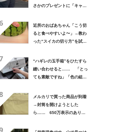
さかのプレゼントに「キャー
ーー！！」「2年後に絶対に真
6
似したい」
近所のおばあちゃん「こう切
ると食べやすいよ〜」→教わ
った“スイカの切り方”を試し
てみると…… 目からウロコ
7
の光景に「やってみます」
“ハギレの玉手箱”をひたすら
縫い合わせると…… 「とっ
ても素敵ですね」「色の組み
合わせがセンスいい」
8
メルカリで買った商品が到着
→封筒を開けようとした
ら…… 650万表示のありえ
ない光景に「完全に想定外す
9
ぎて笑った」「何者？」