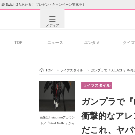
🎁 Switch 2もあたる！ プレゼントキャンペーン実施中！
メディア
TOP
ニュース
エンタメ
クイズ
注目記事を集めた総合ページ
ITの今
TOP
>
ライフスタイル
>
ガンプラで『BLEACH』を再
ビジネスと働き方のヒント
AI活用
ライフスタイル
ガンプラで『
ITエンジニア向け専門サイト
企業向けI
衝撃的なアレ
画像はInstagramアカウン
ト／「Nerd Muffin」から
だこれ、ヤバ