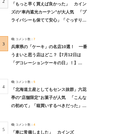
2
「もっと早く買えば良かった」 カイン
ズの“車内遮光カーテン”が大人気 「プ
ライバシーも保てて安心」「ぐっすり眠
れました」（2/2） | ライフ ねとらぼリ
サーチ：2ページ目
コメント数：
7
3
兵庫県の「ケーキ」の名店10選！ 一番
うまいと思う店はどこ？【7月12日は
「デコレーションケーキの日」！】
（2/4） | 兵庫県 ねとらぼリサーチ：2ペ
ージ目
コメント数：
5
4
「北海道土産としてもセンス抜群」六花
亭の“店舗限定”お菓子が人気 「こんな
の初めて」「箱買いするべきだった」
（1/2） | 北海道 ねとらぼリサーチ
コメント数：
4
5
「車に常備しました」 カインズ