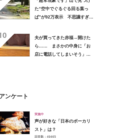
「超常現象です」山で見つけ
た“空中でぐるぐる回る葉っ
ぱ”が92万表示 不思議すぎる
光景に驚がく「神のお遊びか
10
と」
夫が買ってきた赤福→開けた
ら…… まさかの中身に「お
店に電話してしまいそう」
「さすがに初めて見ました
笑」と107万表示
アンケート
実施中
声が好きな「日本のボーカリ
スト」は？
回答数：49465