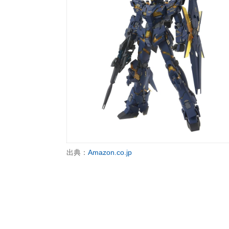
出典：
Amazon.co.jp