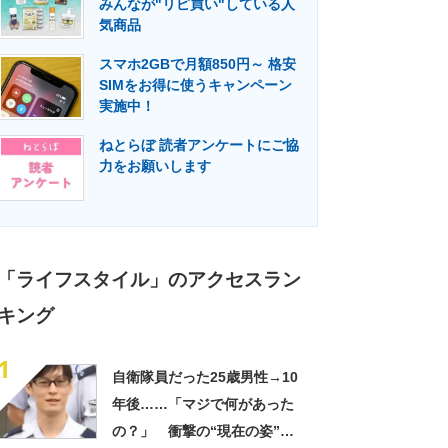
みんなが"リピ買い"している人
門メディア
建設×テクノロジーの最前線
気商品
スマホ2GBで月額850円～ 格安
SIMをお得に使うキャンペーン
実施中！
ねとらぼ 読者アンケートにご協
力をお願いします
「ライフスタイル」のアクセスラン
キング
1
自衛隊員だった25歳男性→10
年後……「マジで何があった
の？」 衝撃の“現在の姿”が