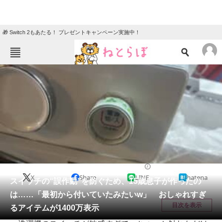
🎁 Switch 2もあたる！ プレゼントキャンペーン実施中！
ねとらぼメニュー
TOP
ニュース
エンタメ
クイズ
グルメ
地域
住まい
教育・育児
動物
リサーチ
IT・科学
2025/12/17 19:30（公開）
X
Share
LINE
hatena
会員記事
スイッチの“誤作動”を防ぐため、15歳息子が作ったの
は……「最初から付いていたみたいw」 おしゃれすぎ
メディア
目次を表示
るアイテムが1400万表示
注目記事を集めた総合ページ