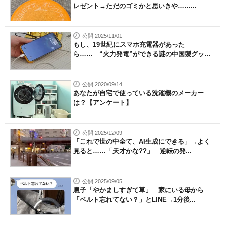
レゼント→ただのゴミかと思いきや……...
公開 2025/11/01
もし、19世紀にスマホ充電器があった
ら…… “火力発電”ができる謎の中国製グッ
ズ...
公開 2020/09/14
あなたが自宅で使っている洗濯機のメーカー
は？【アンケート】
公開 2025/12/09
「これで世の中全て、AI生成にできる」→よく
見ると……「天才かな??」 逆転の発...
公開 2025/09/05
息子「やかましすぎて草」 家にいる母から
「ベルト忘れてない？」とLINE→1分後...