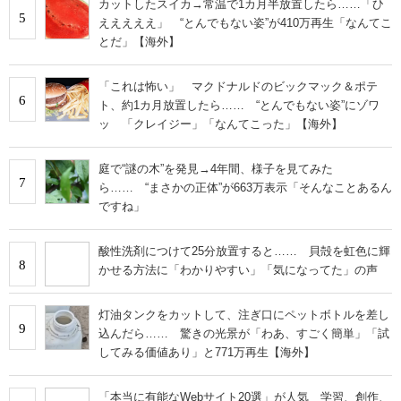
カットしたスイカ→常温で1カ月半放置したら……「ひ
5
えええええ」 “とんでもない姿”が410万再生「なんてこ
とだ」【海外】
「これは怖い」 マクドナルドのビックマック＆ポテ
6
ト、約1カ月放置したら…… “とんでもない姿”にゾワ
ッ 「クレイジー」「なんてこった」【海外】
庭で“謎の木”を発見→4年間、様子を見てみた
7
ら…… “まさかの正体”が663万表示「そんなことあるん
ですね」
酸性洗剤につけて25分放置すると…… 貝殻を虹色に輝
8
かせる方法に「わかりやすい」「気になってた」の声
灯油タンクをカットして、注ぎ口にペットボトルを差し
9
込んだら…… 驚きの光景が「わあ、すごく簡単」「試
してみる価値あり」と771万再生【海外】
「本当に有能なWebサイト20選」が人気 学習、創作、