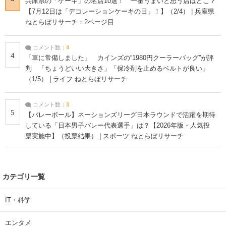
兵庫県の「ケーキ」の名店10選！ 一番うまいと思う店はどこ？
【7月12日は「デコレーションケーキの日」！】（2/4） | 兵庫県
ねとらぼリサーチ：2ページ目
コメント数：
4
4
「車に常備しました」 カインズの“1980円クーラーバッグ”が評
判 「ちょうどいい大きさ」「保冷剤を止めるベルトが良い」
（1/5） | ライフ ねとらぼリサーチ
コメント数：
3
5
【バレーボール】ネーションズリーグ日本ラウンドで活躍を期待
している「日本男子バレー代表選手」は？【2026年版・人気投
票実施中】（投票結果） | スポーツ ねとらぼリサーチ
カテゴリ一覧
IT・科学
エンタメ