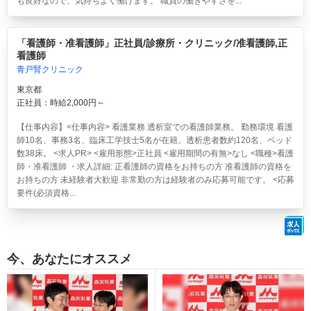
も良好なので、気持ちよく働けます。 職員の働きやすさを...
「看護師・准看護師」正社員/診療所・クリニック/准看護師,正
看護師
青戸腎クリニック
東京都
正社員：時給2,000円～
【仕事内容】<仕事内容> 看護業務 透析室での看護師業務。 勤務環境 看護
師10名、事務3名、臨床工学技士5名が在籍。透析患者数約120名、ベッド
数38床。 <求人PR> <雇用形態>正社員 <雇用期間の有無>なし <職種>看護
師・准看護師 ・求人詳細: 正看護師の資格をお持ちの方 准看護師の資格を
お持ちの方 未経験者大歓迎 非常勤の方は経験者のみ応募可能です。 <応募
要件(必須資格...
今、あなたにオススメ