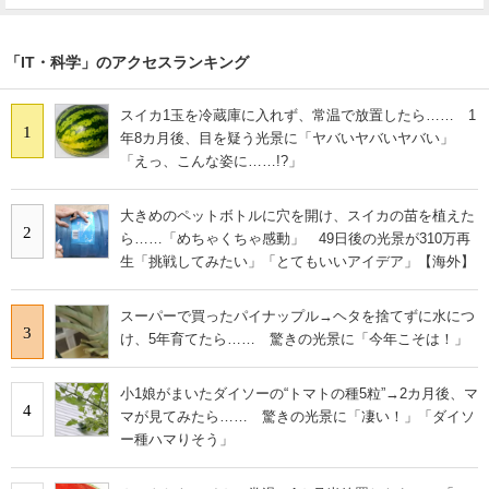
「IT・科学」のアクセスランキング
スイカ1玉を冷蔵庫に入れず、常温で放置したら…… 1
1
年8カ月後、目を疑う光景に「ヤバいヤバいヤバい」
「えっ、こんな姿に……!?」
大きめのペットボトルに穴を開け、スイカの苗を植えた
2
ら……「めちゃくちゃ感動」 49日後の光景が310万再
生「挑戦してみたい」「とてもいいアイデア」【海外】
スーパーで買ったパイナップル→ヘタを捨てずに水につ
3
け、5年育てたら…… 驚きの光景に「今年こそは！」
小1娘がまいたダイソーの“トマトの種5粒”→2カ月後、マ
4
マが見てみたら…… 驚きの光景に「凄い！」「ダイソ
ー種ハマりそう」