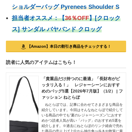
ショルダーバッグ Pyrenees Shoulder S
担当者オススメ：
【
36％OFF
】
[クロック
ス] サンダル バヤバンド クロッグ
【Amazon】本日の割引き商品をチェックする！
読者に人気のアイテムはこちら！
「貴重品だけ持つのに最適」「長財布がピ
ッタリ入る！」 レジャーシーンにおすす
めのバッグ5選【2026年7月版】（1/2） | フ
ァッション ねとらぼ
ねとらぼでは、記事に合わせてさまざまな商品を
紹介しています。今回はそんなねとらぼで紹介して
いる商品の中でも“夏のレジャーシーズン”におすす
めかつ読者人気が高い「バッグ」のおすすめ5選を
紹介します。※過去にねとらぼのリンク経由で売れ
た商品の売り上げ上位から抽出食べ歩きや散策に最