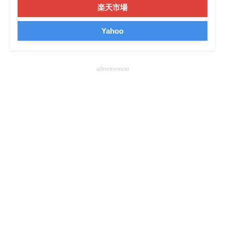
楽天市場
企業向けIT製品の総合サイト
Yahoo
IT製品の技術・比較・事例
製造業のIT導入・活用を支援
advertisement
モノづくり技術者専門サイト
エレクトロニクス専門サイト
電子設計の基本と応用
エネルギーの専門メディア
建設×テクノロジーの最前線
ちょっと気になるネットの話題