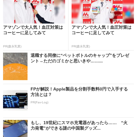
アマゾンで大人気！血圧対策は
アマゾンで大人気！血圧対策は
コーヒーに足してみて
コーヒーに足してみて
PR(森永乳業)
PR(森永乳業)
退職する同僚に“ペットボトルのキャップ”をプレゼ
ント→ただのゴミかと思いきや……...
FPが解説！Apple製品を分割手数料0円で入手する
方法とは？
PR(Fav-Log)
もし、19世紀にスマホ充電器があったら…… “火
力発電”ができる謎の中国製グッズ...