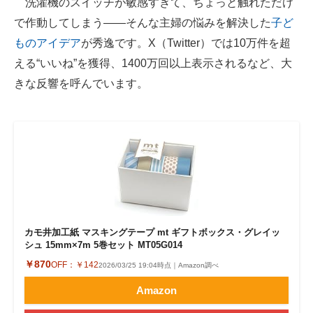
洗濯機のスイッチが敏感すぎて、ちょっと触れただけ
で作動してしまう――そんな主婦の悩みを解決した
子ど
ITの今と未来を見通す
ものアイデア
が秀逸です。X（Twitter）では10万件を超
スマホと通信の最新トレンド
える“いいね”を獲得、1400万回以上表示されるなど、大
きな反響を呼んでいます。
進化するPCとデバイスの未来
好きが集まる 比べて選べる
ビジネスと働き方のヒント
AI活用のいまが分かる
企業ITのトレンドを詳説
カモ井加工紙 マスキングテープ mt ギフトボックス・グレイッ
経営リーダーのコミュニティ
シュ 15mm×7m 5巻セット MT05G014
￥870
OFF：
￥142
2026/03/25 19:04時点｜Amazon調べ
マーケ×ITの今がよく分かる
Amazon
ITエンジニア向け専門サイト