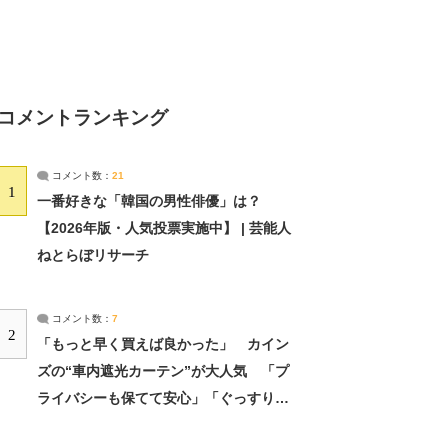
コメントランキング
コメント数：
21
1
一番好きな「韓国の男性俳優」は？
【2026年版・人気投票実施中】 | 芸能人
ねとらぼリサーチ
コメント数：
7
2
「もっと早く買えば良かった」 カイン
ズの“車内遮光カーテン”が大人気 「プ
ライバシーも保てて安心」「ぐっすり眠
れました」（2/2） | ライフ ねとらぼリ