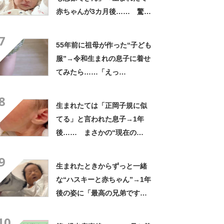
赤ちゃんが3カ月後…… 驚き
の成長姿に「信じられない」
7
「ただの天使か」
55年前に祖母が作った“子ども
服”→令和生まれの息子に着せ
てみたら……「えっ
ー!!」 “驚きの姿”に「半世
8
紀過ぎてるとは思えない」
生まれたては「正岡子規に似
てる」と言われた息子→1年
後…… まさかの“現在の
姿”に「人生何度目？」「イケ
9
メン確定」
生まれたときからずっと一緒
な“ハスキーと赤ちゃん”→1年
後の姿に「最高の兄弟です
ね」「アカン泣いてまう」
10