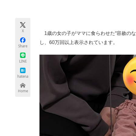
モノづくり技術者専門サイト
エレクトロ
X
1歳の女の子がママに食らわせた“容赦のない攻撃
ちょっと気になるネットの話題
し、60万回以上表示されています。
Share
LINE
hatena
Home