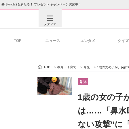
🎁 Switch 2もあたる！ プレゼントキャンペーン実施中！
メディア
TOP
ニュース
エンタメ
クイズ
注目記事を集めた総合ページ
ITの今
TOP
>
教育・子育て
>
育児
>
1歳の女の子が、突如ママ
ビジネスと働き方のヒント
AI活用
育児
1歳の女の子
ITエンジニア向け専門サイト
企業向けI
は……「鼻水
ない攻撃”に