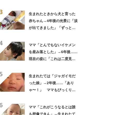
て不思議ですね」
3
生まれたときから犬と育った
赤ちゃん→4年後の光景に「涙
が出てきました」「ずっと見
守ってるんだな」
4
ママ「とんでもないイケメン
を産み落とした」→6年後……
現在の姿に「これは二度見す
る」「親バカではなくリアル
5
王子様」
生まれたては「ジャガイモだ
った娘」→2年後……「あり
ゃ〜！」 ママもびっくり
な“現在の姿”に「すごい成
6
長」「こんなに変わるんだ
ママ「これがこうなるとは誰
ね」
も想像できん」→生まれたて