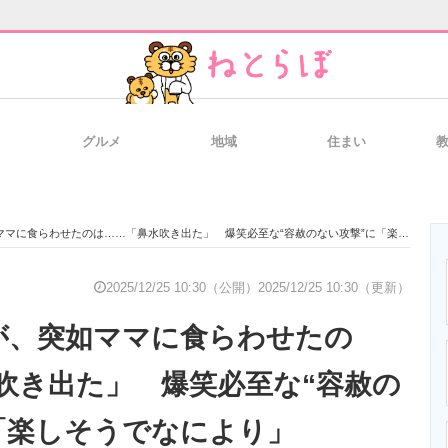
グルメ
地域
住まい
と未来を見通す
スマホと通信の最新トレンド
進化するPCとデ
に食らわせたのは……「鼻水吹き出た」 爆笑必至な“容赦のない攻撃”に「楽しそうでなにより」
のいまが分かる
企業ITのトレンドを詳説
経営リーダーの
2025/12/25 10:30（公開）
2025/12/25 10:30（更新）
が、突如ママに食らわせたの
T製品の総合サイト
IT製品の技術・比較・事例
製造業のIT導入
吹き出た」 爆笑必至な“容赦の
「楽しそうでなにより」