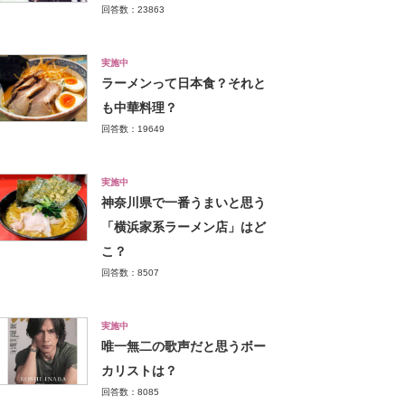
回答数：23863
実施中
ラーメンって日本食？それと
も中華料理？
回答数：19649
実施中
神奈川県で一番うまいと思う
「横浜家系ラーメン店」はど
こ？
回答数：8507
実施中
唯一無二の歌声だと思うボー
カリストは？
回答数：8085