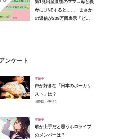
第1児出産直後のママ→母と義
母にLINEすると…… まさか
の返信が239万回表示「どん
な徳を積んだんだ」「ええな
ぁ…」
アンケート
実施中
声が好きな「日本のボーカリ
スト」は？
回答数：49480
実施中
歌が上手だと思うホロライブ
のメンバーは？