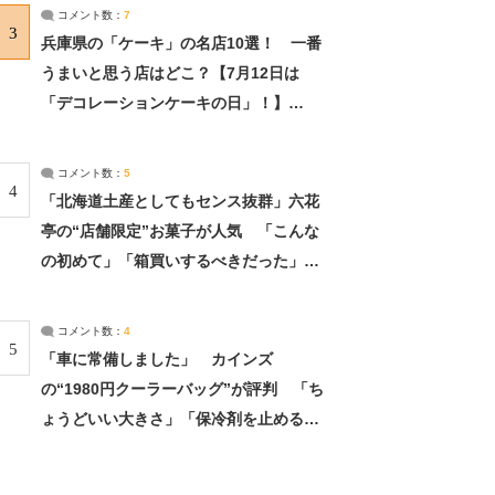
サーチ：2ページ目
コメント数：
7
3
兵庫県の「ケーキ」の名店10選！ 一番
うまいと思う店はどこ？【7月12日は
「デコレーションケーキの日」！】
（2/4） | 兵庫県 ねとらぼリサーチ：2ペ
ージ目
コメント数：
5
4
「北海道土産としてもセンス抜群」六花
亭の“店舗限定”お菓子が人気 「こんな
の初めて」「箱買いするべきだった」
（1/2） | 北海道 ねとらぼリサーチ
コメント数：
4
5
「車に常備しました」 カインズ
の“1980円クーラーバッグ”が評判 「ち
ょうどいい大きさ」「保冷剤を止めるベ
ルトが良い」（1/5） | ライフ ねとらぼ
リサーチ