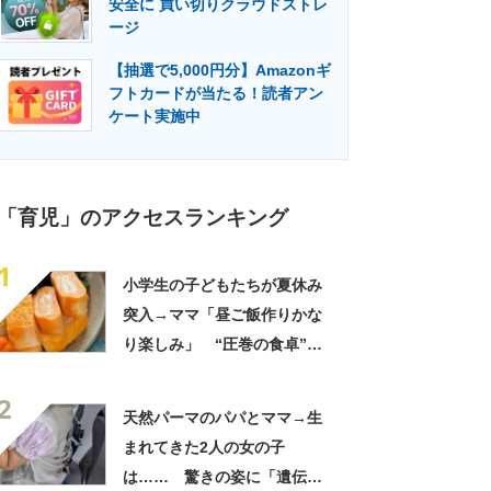
安全に 買い切りクラウドストレ
門メディア
建設×テクノロジーの最前線
ージ
【抽選で5,000円分】Amazonギ
フトカードが当たる！読者アン
ケート実施中
「育児」のアクセスランキング
1
小学生の子どもたちが夏休み
突入→ママ「昼ご飯作りかな
り楽しみ」 “圧巻の食卓”に
「これがお昼ですと!?」「親
2
子3人でおじゃましたい」
天然パーマのパパとママ→生
まれてきた2人の女の子
は…… 驚きの姿に「遺伝っ