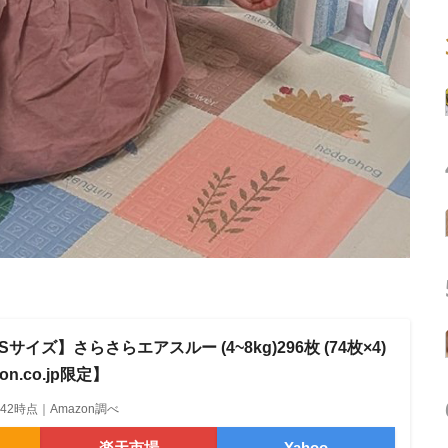
サイズ】さらさらエアスルー (4~8kg)296枚 (74枚×4)
on.co.jp限定】
18:42時点｜Amazon調べ
楽天市場
Yahoo