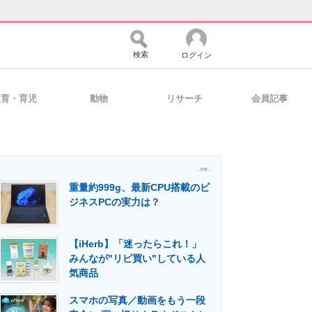
検索
ログイン
教育・育児
動物
リサーチ
会員記事
バイスの未来
好きが集まる 比べて選べる
- PR -
重量約999g、最新CPU搭載のビ
コミュニティ
マーケ×ITの今がよく分かる
ジネスPCの実力は？
【iHerb】「迷ったらこれ！」
・活用を支援
みんなが"リピ買い"している人
気商品
スマホの写真／動画をもう一段