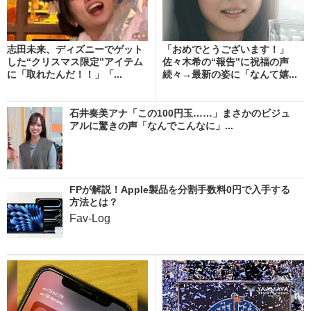
志田未来、ディズニーでゲット
「おめでとうございます！」
した“クリスマス限定”アイテム
佐々木希の“報告”に祝福の声
に「取れたんだ！！」「...
続々→最新の姿に「なんて嬉...
石井奏美アナ「この100円玉……」まさかのビジュ
アルに驚きの声「なんでこんなに」...
FPが解説！Apple製品を分割手数料0円で入手する
方法とは？
Fav-Log