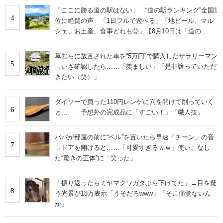
「ここに勝る道の駅はない」 “道の駅ランキング”全国1
4
位に絶賛の声 「1日フルで遊べる」「地ビール、マル
シェ、お土産、食事どれも◎」【8月10日は「道の
日」！】
草むらに放置された車を“5万円”で購入したサラリーマン
5
→いざ確認したら……「羨ましい」「是非譲っていただ
きたい（笑）」
ダイソーで買った110円レンゲに穴を開けて削っていく
6
と…… 予想外の完成品に「すごい！」「職人技」
パパが部屋の前に“ベル”を置いたら早速「チーン」の音
7
→ドアを開けると……「可愛すぎるｗｗ」使いこなし
た“驚きの正体”に「笑った」
「振り返ったらミヤマクワガタぶら下げてた」→目を疑
8
う光景が18万表示「うそだろwww」「そこ痛覚ないん
か」