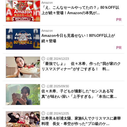
Amazon
「え、こんなセールやってたの？」80％OFF以
上が続々登場！Amazonの本気が...
PR
Amazon
Amazon今日も見逃せない！80%OFF以上が
続々登場
PR
公開 2024/12/23
「最強でしょ」 佐々木希、作った“我が家のク
リスマスディナー”がすごすぎる！ 料...
公開 2025/09/30
佐々木希、子どもが撮影した“センスある写
真”が味わい深い「上手すぎる」「本当に素...
公開 2024/12/25
辻希美＆杉浦太陽、家族6人でクリスマスに豪華
料理 長女・希空が作った“プロ級のケ...