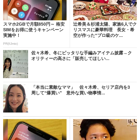
スマホ2GBで月額850円～ 格安
辻希美＆杉浦太陽、家族6人でク
SIMをお得に使うキャンペーン
リスマスに豪華料理 長女・希
実施中！
空が作った“プロ級のケ...
PR(IIJmio)
佐々木希、冬にピッタリな手編みアイテム披露→ク
オリティーの高さに「販売してほしい...
「本当に素敵なママ」 佐々木希、セリア店内を3
周して“爆買い” 意外な買い物事情...