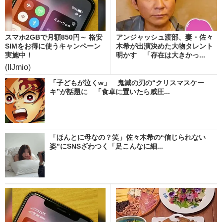
スマホ2GBで月額850円～ 格安
アンジャッシュ渡部、妻・佐々
SIMをお得に使うキャンペーン
木希が出演決めた大物タレント
実施中！
明かす 「存在は大きかっ...
(IIJmio)
「子どもが泣くw」 鬼滅の刃の“クリスマスケー
キ”が話題に 「食卓に置いたら威圧...
「ほんとに母なの？笑」佐々木希の“信じられない
姿”にSNSざわつく「足こんなに細...