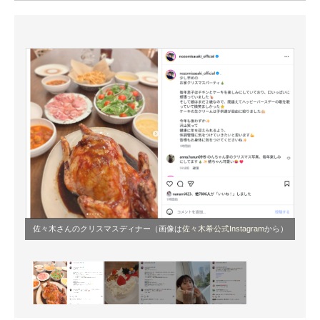
ITの今と未来を見通す
スマホと通信の最新トレンド
進化するPCとデバイスの未来
好きが集まる 比べて選べる
ビジネスと働き方のヒント
AI活用のいまが分かる
企業ITのトレンドを詳説
佐々木さんのクリスマスディナー（画像は
佐々木希公式Instagram
から）
経営リーダーのコミュニティ
マーケ×ITの今がよく分かる
ITエンジニア向け専門サイト