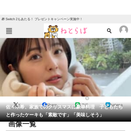
🎁 Switch 2もあたる！ プレゼントキャンペーン実施中！
ねとらぼメニュー
TOP
ニュース
エンタメ
クイズ
グルメ
地域
住まい
教育・育児
動物
リサーチ
エンタメ
2025/12/24 20:33（公開）
X
Share
LINE
hatena
会員記事
佐々木希、家族でのクリスマスに豪華料理 子どもたち
と作ったケーキも「素敵です」「美味しそう」
メディア
画像一覧
注目記事を集めた総合ページ