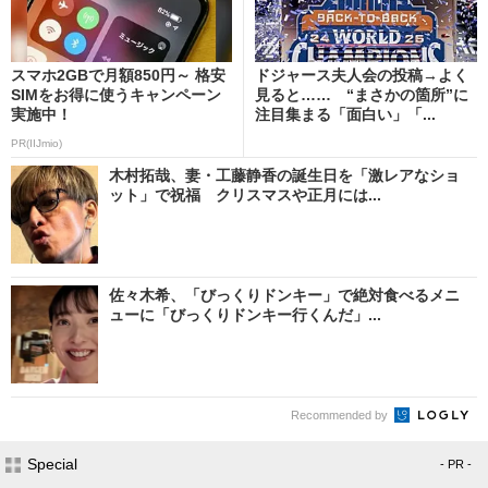
スマホ2GBで月額850円～ 格安
ドジャース夫人会の投稿→よく
SIMをお得に使うキャンペーン
見ると…… “まさかの箇所”に
実施中！
注目集まる「面白い」「...
PR(IIJmio)
木村拓哉、妻・工藤静香の誕生日を「激レアなショ
ット」で祝福 クリスマスや正月には...
佐々木希、「びっくりドンキー」で絶対食べるメニ
ューに「びっくりドンキー行くんだ」...
Recommended by
Special
- PR -