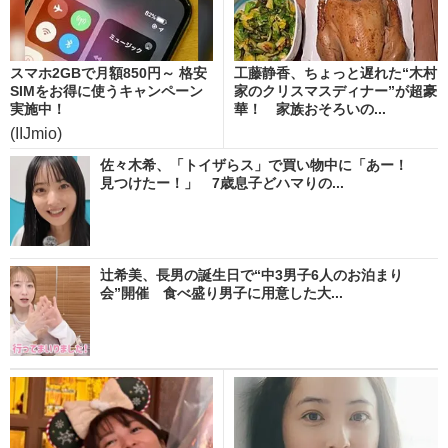
スマホ2GBで月額850円～ 格安
工藤静香、ちょっと遅れた“木村
SIMをお得に使うキャンペーン
家のクリスマスディナー”が超豪
実施中！
華！ 家族おそろいの...
(IIJmio)
佐々木希、「トイザらス」で買い物中に「あー！
見つけたー！」 7歳息子どハマりの...
辻希美、長男の誕生日で“中3男子6人のお泊まり
会”開催 食べ盛り男子に用意した大...