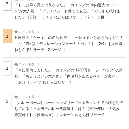
2
「もっと早く買えば良かった」 カインズの“車内遮光カーテ
ン”が大人気 「プライバシーも保てて安心」「ぐっすり眠れま
した」（2/2） | ライフ ねとらぼリサーチ：2ページ目
コメント数：
7
3
兵庫県の「ケーキ」の名店10選！ 一番うまいと思う店はどこ？
【7月12日は「デコレーションケーキの日」！】（2/4） | 兵庫県
ねとらぼリサーチ：2ページ目
コメント数：
4
4
「車に常備しました」 カインズの“1980円クーラーバッグ”が評
判 「ちょうどいい大きさ」「保冷剤を止めるベルトが良い」
（1/5） | ライフ ねとらぼリサーチ
コメント数：
3
5
【バレーボール】ネーションズリーグ日本ラウンドで活躍を期待
している「日本男子バレー代表選手」は？【2026年版・人気投
票実施中】（投票結果） | スポーツ ねとらぼリサーチ