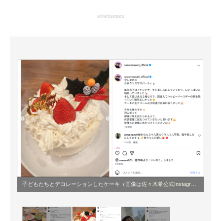
企業向けIT製品の総合サイト
advertisement
IT製品の技術・比較・事例
製造業のIT導入・活用を支援
モノづくり技術者専門サイト
エレクトロニクス専門サイト
電子設計の基本と応用
エネルギーの専門メディア
建設×テクノロジーの最前線
ちょっと気になるネットの話題
子どもたちとデコレーションしたケーキ（画像は
佐々木希公式Instagram
から）