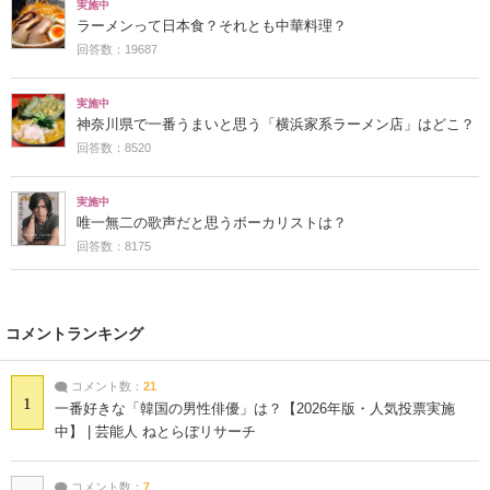
実施中
ラーメンって日本食？それとも中華料理？
回答数：19687
実施中
神奈川県で一番うまいと思う「横浜家系ラーメン店」はどこ？
回答数：8520
実施中
唯一無二の歌声だと思うボーカリストは？
回答数：8175
コメントランキング
コメント数：
21
1
一番好きな「韓国の男性俳優」は？【2026年版・人気投票実施
中】 | 芸能人 ねとらぼリサーチ
コメント数：
7