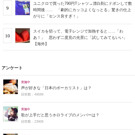
ユニクロで買った790円Tシャツ→漂白剤にドボンして数
9
時間後…… 「劇的にカッコよくなっとる」驚きの仕上
がりに「センス良すぎ！」
スイカを切って、電子レンジで加熱すると……「わ
10
あ！」 思わず二度見の光景に「試してみてもいい」
【海外】
アンケート
実施中
声が好きな「日本のボーカリスト」は？
回答数：49589
実施中
歌が上手だと思うホロライブのメンバーは？
回答数：23908