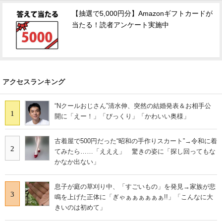
【抽選で5,000円分】Amazonギフトカードが
当たる！読者アンケート実施中
アクセスランキング
“Nクールおじさん”清水伸、突然の結婚発表＆お相手公
1
開に「えー！」「びっくり」「かわいい奥様」
古着屋で500円だった“昭和の手作りスカート”→令和に着
2
てみたら……「えええ」 驚きの姿に「探し回ってもな
かなか出ない」
息子が庭の草刈り中、「すごいもの」を発見→家族が悲
3
鳴を上げた正体に「ぎゃぁぁぁぁぁぁ!!」「こんなに大
きいのは初めて」