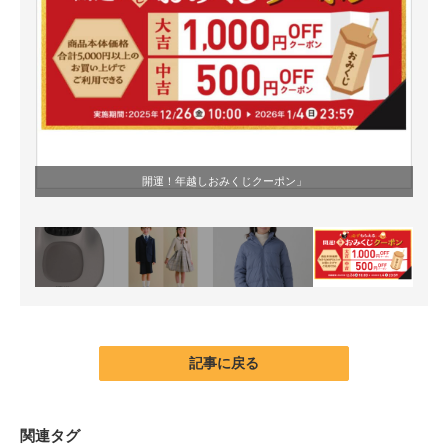
開運！年越しおみくじクーポン」
記事に戻る
関連タグ