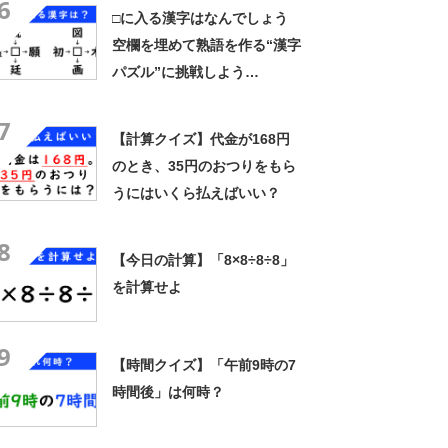
6
□に入る漢字はなんでしょう
空欄を埋めて熟語を作る“漢字
パズル”に挑戦しよう
（26/08/05）
7
【計算クイズ】代金が168円
のとき、35円のおつりをもら
うにはいくら払えばいい？
8
【今日の計算】「8×8÷8÷8」
を計算せよ
9
【時間クイズ】「午前9時の7
時間後」は何時？