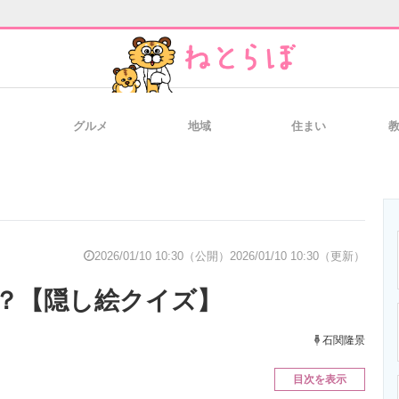
グルメ
地域
住まい
と未来を見通す
スマホと通信の最新トレンド
進化するPCとデ
のいまが分かる
企業ITのトレンドを詳説
経営リーダーの
2026/01/10 10:30（公開）
2026/01/10 10:30（更新）
？【隠し絵クイズ】
T製品の総合サイト
IT製品の技術・比較・事例
製造業のIT導入
石関隆景
目次を表示