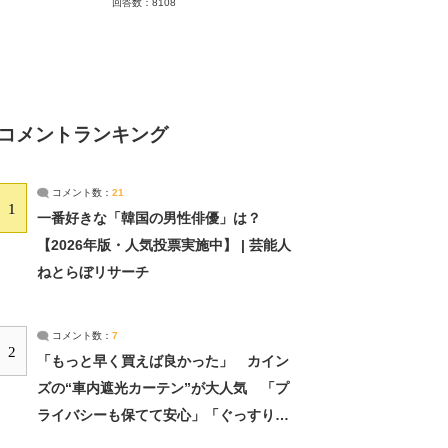
回答数：8108
コメントランキング
コメント数：
21
1
一番好きな「韓国の男性俳優」は？
【2026年版・人気投票実施中】 | 芸能人
ねとらぼリサーチ
コメント数：
7
2
「もっと早く買えば良かった」 カイン
ズの“車内遮光カーテン”が大人気 「プ
ライバシーも保てて安心」「ぐっすり眠
れました」（2/2） | ライフ ねとらぼリ