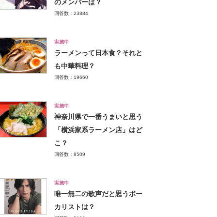
のメンバーは？
回答数：23884
実施中
ラーメンって日本食？それと
も中華料理？
回答数：19660
実施中
神奈川県で一番うまいと思う
「横浜家系ラーメン店」はど
こ？
回答数：8509
実施中
唯一無二の歌声だと思うボー
カリストは？