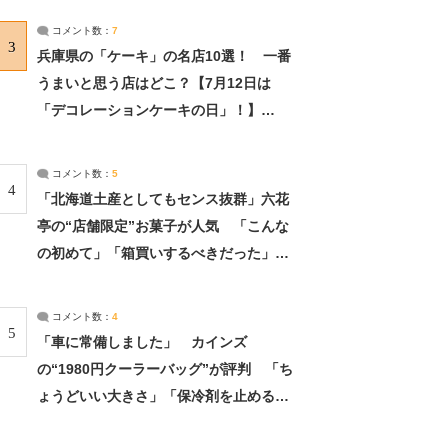
サーチ：2ページ目
コメント数：
7
3
兵庫県の「ケーキ」の名店10選！ 一番
うまいと思う店はどこ？【7月12日は
「デコレーションケーキの日」！】
（2/4） | 兵庫県 ねとらぼリサーチ：2ペ
ージ目
コメント数：
5
4
「北海道土産としてもセンス抜群」六花
亭の“店舗限定”お菓子が人気 「こんな
の初めて」「箱買いするべきだった」
（1/2） | 北海道 ねとらぼリサーチ
コメント数：
4
5
「車に常備しました」 カインズ
の“1980円クーラーバッグ”が評判 「ち
ょうどいい大きさ」「保冷剤を止めるベ
ルトが良い」（1/5） | ライフ ねとらぼ