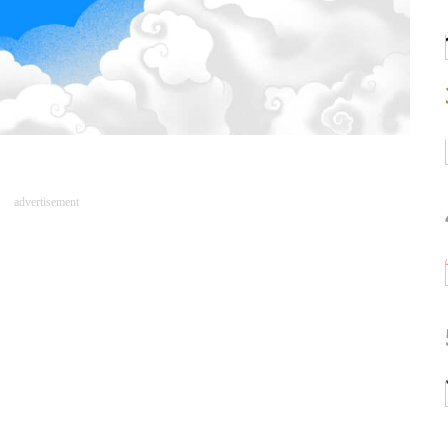
）
advertisement