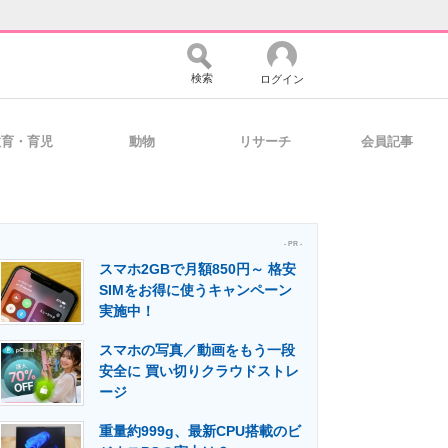
検索
ログイン
教育・育児
動物
リサーチ
会員記事
バイスの未来
好きが集まる 比べて選べる
- PR -
スマホ2GBで月額850円～ 格安
コミュニティ
マーケ×ITの今がよく分かる
SIMをお得に使うキャンペーン
実施中！
スマホの写真／動画をもう一段
・活用を支援
安全に 買い切りクラウドストレ
ージ
重量約999g、最新CPU搭載のビ