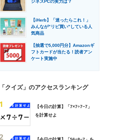
ジネスPCの実力は？
門メディア
建設×テクノロジーの最前線
【iHerb】「迷ったらこれ！」
みんなが"リピ買い"している人
気商品
【抽選で5,000円分】Amazonギ
フトカードが当たる！読者アン
ケート実施中
「クイズ」のアクセスランキング
1
【今日の計算】「7×7÷7−7」
を計算せよ
2
【今日の計算】「56÷8−7」を