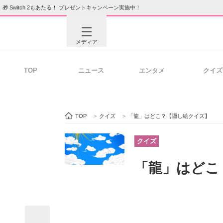
🎁 Switch 2もあたる！ プレゼントキャンペーン実施中！
メディア
TOP
ニュース
エンタメ
クイズ
注目記事を集めた総合ページ
ITの今
TOP
>
クイズ
>
「龍」はどこ？【隠し絵クイズ】
ビジネスと働き方のヒント
AI活用
クイズ
「龍」はどこ
ITエンジニア向け専門サイト
企業向けI