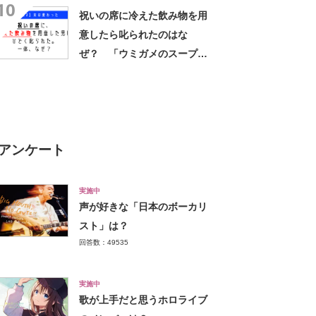
10
祝いの席に冷えた飲み物を用
意したら叱られたのはな
ぜ？ 「ウミガメのスープ」
クイズに挑戦！【レベル3】
アンケート
実施中
声が好きな「日本のボーカリ
スト」は？
回答数：49535
実施中
歌が上手だと思うホロライブ