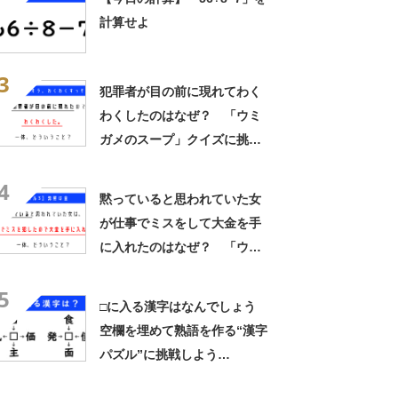
計算せよ
3
犯罪者が目の前に現れてわく
わくしたのはなぜ？ 「ウミ
ガメのスープ」クイズに挑
戦！【レベル3】
4
黙っていると思われていた女
が仕事でミスをして大金を手
に入れたのはなぜ？ 「ウミ
ガメのスープ」クイズに挑
5
戦！【レベル3】
□に入る漢字はなんでしょう
空欄を埋めて熟語を作る“漢字
パズル”に挑戦しよう
（26/08/08）