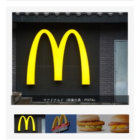
ITの今と未来を見通す
スマホと通信の最新トレンド
進化するPCとデバイスの未来
好きが集まる 比べて選べる
ビジネスと働き方のヒント
AI活用のいまが分かる
企業ITのトレンドを詳説
マクドナルド（画像出典：
PIXTA
）
経営リーダーのコミュニティ
マーケ×ITの今がよく分かる
ITエンジニア向け専門サイト