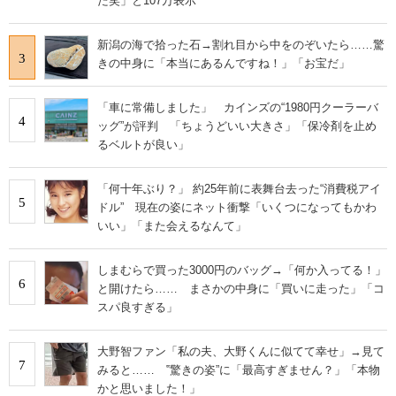
た笑」と107万表示
新潟の海で拾った石→割れ目から中をのぞいたら……驚
3
きの中身に「本当にあるんですね！」「お宝だ」
「車に常備しました」 カインズの“1980円クーラーバ
4
ッグ”が評判 「ちょうどいい大きさ」「保冷剤を止め
るベルトが良い」
「何十年ぶり？」 約25年前に表舞台去った“消費税アイ
5
ドル” 現在の姿にネット衝撃「いくつになってもかわ
いい」「また会えるなんて」
しまむらで買った3000円のバッグ→「何か入ってる！」
6
と開けたら…… まさかの中身に「買いに走った」「コ
スパ良すぎる」
大野智ファン「私の夫、大野くんに似てて幸せ」→見て
7
みると…… ‟驚きの姿”に「最高すぎません？」「本物
かと思いました！」