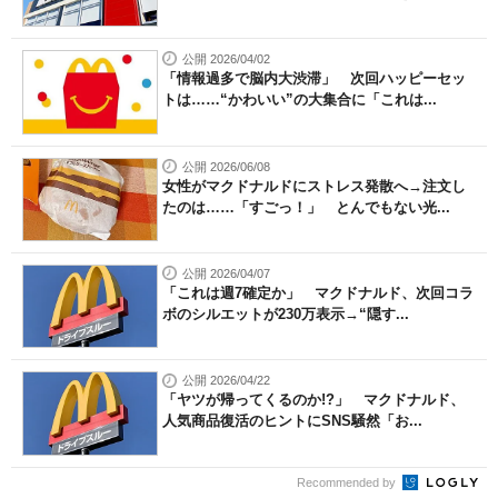
公開 2026/04/02
「情報過多で脳内大渋滞」 次回ハッピーセッ
トは……“かわいい”の大集合に「これは...
公開 2026/06/08
女性がマクドナルドにストレス発散へ→注文し
たのは……「すごっ！」 とんでもない光...
公開 2026/04/07
「これは週7確定か」 マクドナルド、次回コラ
ボのシルエットが230万表示→“隠す...
公開 2026/04/22
「ヤツが帰ってくるのか!?」 マクドナルド、
人気商品復活のヒントにSNS騒然「お...
Recommended by