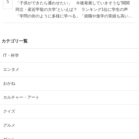
5
「子供ができたら通わせたい」 今後発展していきそうな“関関
同立・産近甲龍の大学”といえば？ ランキング1位に学生の声
「学問の街のように多様に学べる」「就職や進学の実績も高い」
| 大学 ねとらぼリサーチ
カテゴリ一覧
IT・科学
エンタメ
おかね
カルチャー・アート
クイズ
グルメ