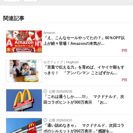
関連記事
Amazon
「え、こんなセールやってたの？」80％OFF以
上が続々登場！Amazonの本気が...
PR
セガフェイブ｜HugKum
「言葉で伝える力」を育めば、イヤイヤ期もす
っきり！ 「アンパンマン ことばずかん...
PR
公開 2026/05/28
「これは通うしか……!!!」 マクドナルド、次
回コラボヒントが300万表示 「お...
公開 2026/04/10
「通い詰めなきゃ」 マクドナルド、次回コラ
ボのシルエットが260万表示→“感謝を...