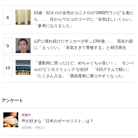
62歳・62キロの女性がユニクロの“2990円ワンピ”を着た
8
ら…… 目からウロコのコーデに「全色ほしいくらい」
「参考になりました」
山Pに憧れ続けたサッカー少年→13年後…… 現在の姿
9
に「えっぐい」「本気すぎて尊敬する」と49万再生
「通勤用に買ったけど、めちゃくちゃ良い！」 モンベ
10
ルの“ビジネスリュック”が好評 「615グラムで軽い」
「たくさん入る」「満員電車に乗りやすくなった」
アンケート
実施中
声が好きな「日本のボーカリスト」は？
回答数：49410