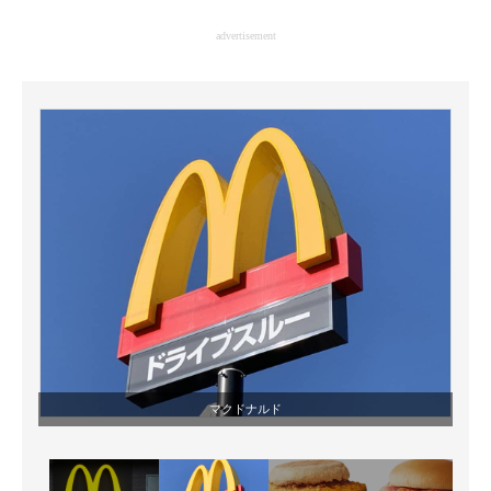
企業向けIT製品の総合サイト
advertisement
IT製品の技術・比較・事例
製造業のIT導入・活用を支援
モノづくり技術者専門サイト
エレクトロニクス専門サイト
電子設計の基本と応用
エネルギーの専門メディア
建設×テクノロジーの最前線
ちょっと気になるネットの話題
マクドナルド