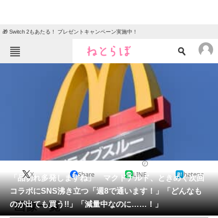
🎁 Switch 2もあたる！ プレゼントキャンペーン実施中！
ねとらぼメニュー
TOP
ニュース
エンタメ
クイズ
グルメ
地域
住まい
教育・育児
動物
リサーチ
グルメ
2026/01/08 11:46（公開）
X
Share
LINE
hatena
会員記事
「品切れ多発しますね」 マクドナルド、ときめく次回
コラボにSNS沸き立つ「週8で通います！」「どんなも
メディア
画像一覧
のが出ても買う!!」「減量中なのに……！」
注目記事を集めた総合ページ