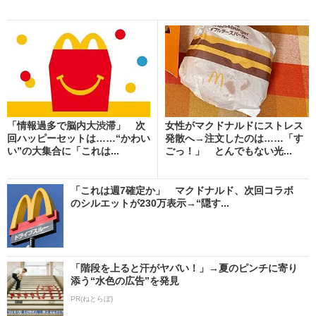
「情報過多で脳内大渋滞」 次
女性がマクドナルドにストレス
回ハッピーセットは……“かわい
発散へ→注文したのは……「す
い”の大集合に「これは...
ごっ！」 とんでもない光...
「これは週7確定か」 マクドナルド、次回コラボ
のシルエットが230万表示→“隠す...
「階段を上ると汗がヤバい！」→夏のピンチに寄り
添う“水色の広告”を発見
PR(ねとらぼ)