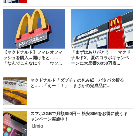
【マクドナルド】フィレオフィ
「まずはありがとう」 マクド
ッシュを購入→開けると……
ナルドX、夏のコラボキャンペ
「なんでこんなに？」 ウソ...
ーンに大反響の950万表...
マクドナルド「ダブチ」の包み紙→パタパタ折る
と……「えー！！」 まさかの完成品に...
スマホ2GBで月額850円～ 格安SIMをお得に使うキ
ャンペーン実施中！
IIJmio