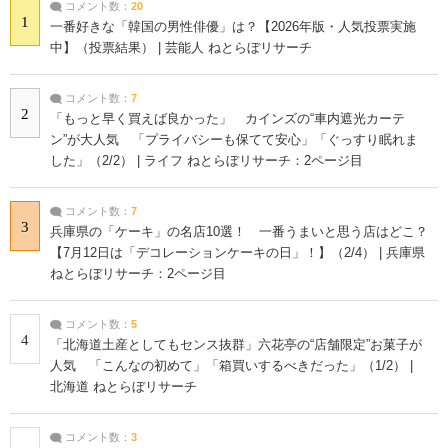
コメント数：
20
1
一番好きな「韓国の男性俳優」は？【2026年版・人気投票実施
中】（投票結果） | 芸能人 ねとらぼリサーチ
コメント数：
7
2
「もっと早く買えば良かった」 カインズの“車内遮光カーテ
ン”が大人気 「プライバシーも保てて安心」「ぐっすり眠れま
した」（2/2） | ライフ ねとらぼリサーチ：2ページ目
コメント数：
7
3
兵庫県の「ケーキ」の名店10選！ 一番うまいと思う店はどこ？
【7月12日は「デコレーションケーキの日」！】（2/4） | 兵庫県
ねとらぼリサーチ：2ページ目
コメント数：
5
4
「北海道土産としてもセンス抜群」六花亭の“店舗限定”お菓子が
人気 「こんなの初めて」「箱買いするべきだった」（1/2） |
北海道 ねとらぼリサーチ
コメント数：
3