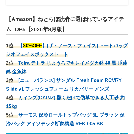
【Amazon】ねとらぼ読者に選ばれているアイテ
ムTOP5【2026年8月版】
1位：
【
30%OFF
】[ザ・ノース・フェイス] トートバッグ
ジオフェイスボックストート
2位：
Tetra テトラ じょうろでキレイメダカ鉢 40
黒 睡蓮
鉢 金魚鉢
3位：
[ニューバランス] サンダル Fresh Foam RCVRY
Slide v1 フレッシュフォーム リカバリー メンズ
4位：
カインズ(CAINZ) 撒くだけで防草できる人工砂 約
15kg
5位：
サーモス 保冷ロールトップバッグ 5L ブラック 保
冷バッグ アイソテック断熱構造 RFK-005 BK