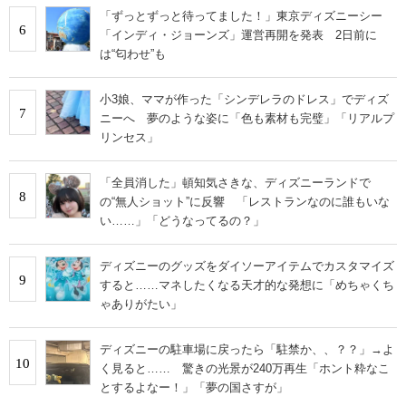
「ずっとずっと待ってました！」東京ディズニーシー
6
「インディ・ジョーンズ」運営再開を発表 2日前に
は“匂わせ”も
小3娘、ママが作った「シンデレラのドレス」でディズ
7
ニーへ 夢のような姿に「色も素材も完璧」「リアルプ
リンセス」
「全員消した」頓知気さきな、ディズニーランドで
8
の“無人ショット”に反響 「レストランなのに誰もいな
い……」「どうなってるの？」
ディズニーのグッズをダイソーアイテムでカスタマイズ
9
すると……マネしたくなる天才的な発想に「めちゃくち
ゃありがたい」
ディズニーの駐車場に戻ったら「駐禁か、、？？」→よ
10
く見ると…… 驚きの光景が240万再生「ホント粋なこ
とするよなー！」「夢の国さすが」