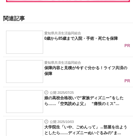
関連記事
愛知県共済生活協同組合
0歳から85歳まで入院・手術・死亡を保障
PR
愛知県共済生活協同組合
保障内容と見積が今すぐ分かる！ライフ共済の
保障
PR
公開 2025/07/25
娘の高校合格祝いで“家族ディズニー”をした
ら……「空気読めよ父」 “痛恨のミス”...
公開 2025/10/03
大学院生「いや、ごめんって」→部屋を出よう
としたら……ディズニーぬいぐるみの“ま...