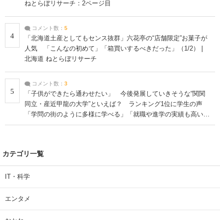
ねとらぼリサーチ：2ページ目
コメント数：
5
4
「北海道土産としてもセンス抜群」六花亭の“店舗限定”お菓子が
人気 「こんなの初めて」「箱買いするべきだった」（1/2） |
北海道 ねとらぼリサーチ
コメント数：
3
5
「子供ができたら通わせたい」 今後発展していきそうな“関関
同立・産近甲龍の大学”といえば？ ランキング1位に学生の声
「学問の街のように多様に学べる」「就職や進学の実績も高い」
| 大学 ねとらぼリサーチ
カテゴリ一覧
IT・科学
エンタメ