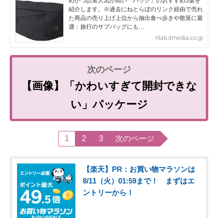
めかつ読者人気が高い「バッグ」のおすすめ5選を
紹介します。※過去にねとらぼのリンク経由で売れ
た商品の売り上げ上位から抽出食べ歩きや散策に最
適：旅行のサブバッグにも…
nlab.itmedia.co.jp
【画像】「かわいすぎて開封できな
い」パッケージ
1
2
3
次のページ
【楽天】PR：お買い物マラソンは
8/11（火）01:59まで！ まずはエ
ントリーから！