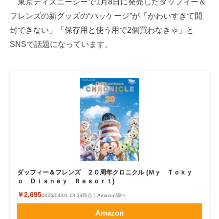
東京ディズニーシーで1月8日に発売したダッフィー＆
フレンズの新グッズの“パッケージ”が「かわいすぎて開
ITの今と未来を見通す
封できない」「保存用と使う用で2個買わなきゃ」と
スマホと通信の最新トレンド
SNSで話題になっています。
進化するPCとデバイスの未来
好きが集まる 比べて選べる
ビジネスと働き方のヒント
AI活用のいまが分かる
企業ITのトレンドを詳説
経営リーダーのコミュニティ
ダッフィー＆フレンズ ２０周年クロニクル (Ｍｙ Ｔｏｋｙ
ｏ Ｄｉｓｎｅｙ Ｒｅｓｏｒｔ)
マーケ×ITの今がよく分かる
￥2,695
2026/04/01 13:34時点｜Amazon調べ
ITエンジニア向け専門サイト
Amazon