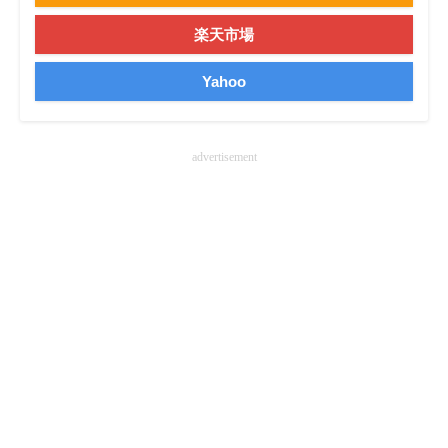
企業向けIT製品の総合サイト
楽天市場
IT製品の技術・比較・事例
Yahoo
製造業のIT導入・活用を支援
モノづくり技術者専門サイト
advertisement
エレクトロニクス専門サイト
電子設計の基本と応用
エネルギーの専門メディア
建設×テクノロジーの最前線
ちょっと気になるネットの話題