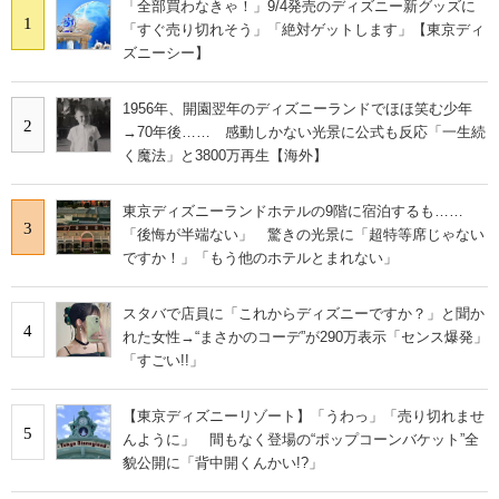
「全部買わなきゃ！」9/4発売のディズニー新グッズに
1
「すぐ売り切れそう」「絶対ゲットします」【東京ディ
ズニーシー】
1956年、開園翌年のディズニーランドでほほ笑む少年
2
→70年後…… 感動しかない光景に公式も反応「一生続
く魔法」と3800万再生【海外】
東京ディズニーランドホテルの9階に宿泊するも……
3
「後悔が半端ない」 驚きの光景に「超特等席じゃない
ですか！」「もう他のホテルとまれない」
スタバで店員に「これからディズニーですか？」と聞か
4
れた女性→“まさかのコーデ”が290万表示「センス爆発」
「すごい!!」
【東京ディズニーリゾート】「うわっ」「売り切れませ
5
んように」 間もなく登場の“ポップコーンバケット”全
貌公開に「背中開くんかい!?」