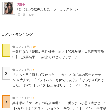
実施中
唯一無二の歌声だと思うボーカリストは？
回答数：8054
コメントランキング
コメント数：
20
1
一番好きな「韓国の男性俳優」は？【2026年版・人気投票実施
中】（投票結果） | 芸能人 ねとらぼリサーチ
コメント数：
7
2
「もっと早く買えば良かった」 カインズの“車内遮光カーテ
ン”が大人気 「プライバシーも保てて安心」「ぐっすり眠れま
した」（2/2） | ライフ ねとらぼリサーチ：2ページ目
コメント数：
7
3
兵庫県の「ケーキ」の名店10選！ 一番うまいと思う店はどこ？
【7月12日は「デコレーションケーキの日」！】（2/4） | 兵庫県