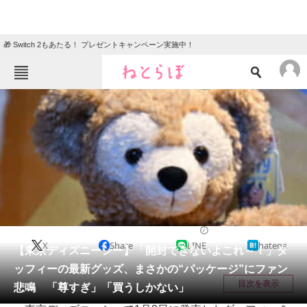
🎁 Switch 2もあたる！ プレゼントキャンペーン実施中！
ねとらぼメニュー
TOP
ニュース
エンタメ
クイズ
グルメ
地域
住まい
教育・育児
動物
リサーチ
ディズニー
2026/01/09 15:15（公開）
X
Share
LINE
hatena
会員記事
【東京ディズニーシー】「開封できないよこれ～！」ダ
ッフィーの最新グッズ、まさかの“パッケージ”にファン
メディア
目次を表示
悲鳴 「尊すぎ」「買うしかない」
注目記事を集めた総合ページ