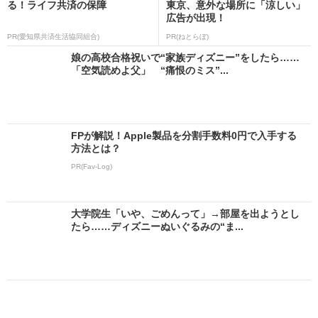
る！ライフ共済の保障
東京、意外な場所に「涼しい」
広告が出現！
PR(愛知県共済生活協同組合)
PR(ねとらぼ)
娘の高校合格祝いで“家族ディズニー”をしたら……
「空気読めよ父」 “痛恨のミス”...
FPが解説！Apple製品を分割手数料0円で入手する
方法とは？
PR(Fav-Log)
大学院生「いや、ごめんって」→部屋を出ようとし
たら……ディズニーぬいぐるみの“ま...