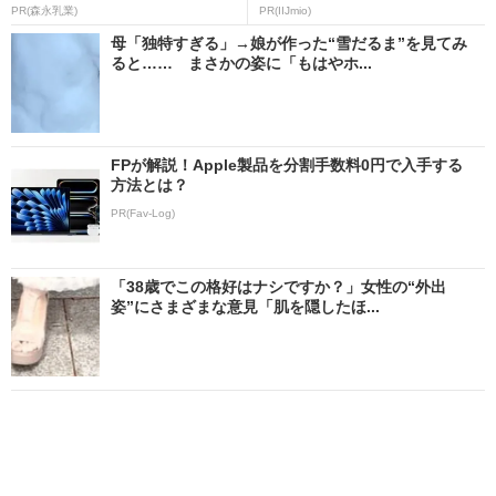
PR(森永乳業)
PR(IIJmio)
母「独特すぎる」→娘が作った“雪だるま”を見てみ
ると…… まさかの姿に「もはやホ...
FPが解説！Apple製品を分割手数料0円で入手する
方法とは？
PR(Fav-Log)
「38歳でこの格好はナシですか？」女性の“外出
姿”にさまざまな意見「肌を隠したほ...