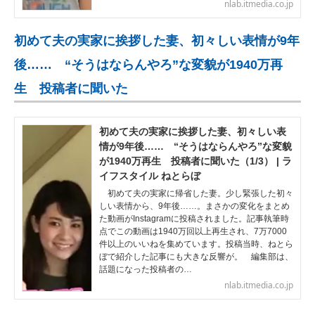
nlab.itmedia.co.jp
初めて夫の実家に挨拶した妻、初々しい表情が9年
後…… “そうはならんやろ”な変貌が1940万再
生 投稿者に聞いた
初めて夫の実家に挨拶した妻、初々しい表
情が9年後…… “そうはならんやろ”な変貌
が1940万再生 投稿者に聞いた（1/3） | ラ
イフスタイル ねとらぼ
初めて夫の実家に帰省した妻。少し緊張した初々
しい表情から、9年後……。まさかの変化をまとめ
た動画がInstagramに投稿されました。記事執筆時
点でこの動画は1940万回以上再生され、7万7000
件以上のいいねを集めています。投稿当時、ねとら
ぼで紹介した記事にも大きな反響が。 編集部は、
話題になった投稿者の…
nlab.itmedia.co.jp