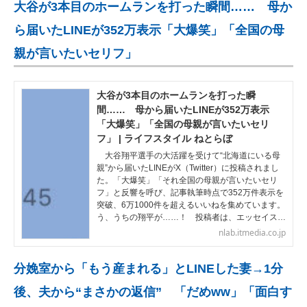
大谷が3本目のホームランを打った瞬間…… 母か
ら届いたLINEが352万表示「大爆笑」「全国の母
親が言いたいセリフ」
大谷が3本目のホームランを打った瞬
間…… 母から届いたLINEが352万表示
「大爆笑」「全国の母親が言いたいセリ
フ」 | ライフスタイル ねとらぼ
大谷翔平選手の大活躍を受けて“北海道にいる母
親”から届いたLINEがX（Twitter）に投稿されまし
た。「大爆笑」「それ全国の母親が言いたいセリ
フ」と反響を呼び、記事執筆時点で352万件表示を
突破、6万1000件を超えるいいねを集めています。
う、うちの翔平が……！ 投稿者は、エッセイス…
nlab.itmedia.co.jp
分娩室から「もう産まれる」とLINEした妻→1分
後、夫から“まさかの返信” 「だめww」「面白す