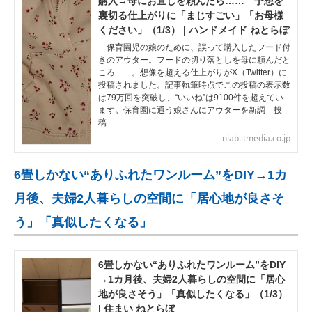
購入→母にお直しを頼んだら…… 予想を
裏切る仕上がりに「まじすごい」「お母様
ください」（1/3） | ハンドメイド ねとらぼ
保育園児の娘のために、誤って購入したフード付
きのアウター。フードの切り落としを母に頼んだと
ころ……。想像を超える仕上がりがX（Twitter）に
投稿されました。記事執筆時点でこの投稿の表示数
は79万回を突破し、“いいね”は9100件を超えてい
ます。保育園に通う娘さんにアウターを新調 投
稿…
nlab.itmedia.co.jp
6畳しかない“ありふれたワンルーム”をDIY→1カ
月後、夫婦2人暮らしの空間に「居心地が良さそ
う」「真似したくなる」
6畳しかない“ありふれたワンルーム”をDIY
→1カ月後、夫婦2人暮らしの空間に「居心
地が良さそう」「真似したくなる」（1/3）
| 住まい ねとらぼ