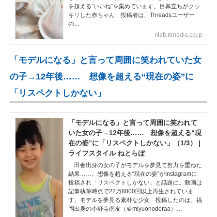
を超える”いいね”を集めています。目鼻立ちがクッ
キリした赤ちゃん 投稿者は、Threadsユーザー
の…
nlab.itmedia.co.jp
「モデルになる」と言って周囲に笑われていた女
の子→12年後…… 想像を超える“現在の姿”に
「リスペクトしかない」
「モデルになる」と言って周囲に笑われて
いた女の子→12年後…… 想像を超える“現
在の姿”に「リスペクトしかない」（1/3） |
ライフスタイル ねとらぼ
田舎出身の女の子がモデルを夢見て努力を重ねた
結果……。想像を超える“現在の姿”がInstagramに
投稿され「リスペクトしかない」と話題に。動画は
記事執筆時点で22万8000回以上再生されていま
す。モデルを夢見る素朴な少女 投稿したのは、福
岡出身の小野寺南友（＠miyuonoderaa）…