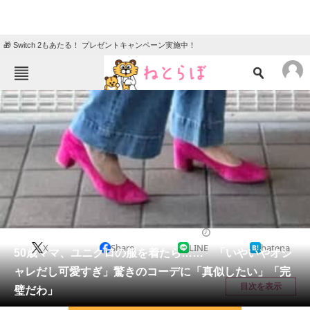
🎁 Switch 2もあたる！ プレゼントキャンペーン実施中！
ねとらぼメニュー
TOP
ニュース
エンタメ
クイズ
グルメ
地域
住まい
教育・育児
動物
リサーチ
ライフスタイル
2026/01/26 11:45（公開）
X
Share
LINE
hatena
会員記事
50歳ママ、ユニクロの服を着たら…… 「いやいやオシ
ャレだし可愛すぎ」驚きのコーデに「真似したい」「完
メディア
目次を表示
璧だわ」
注目記事を集めた総合ページ