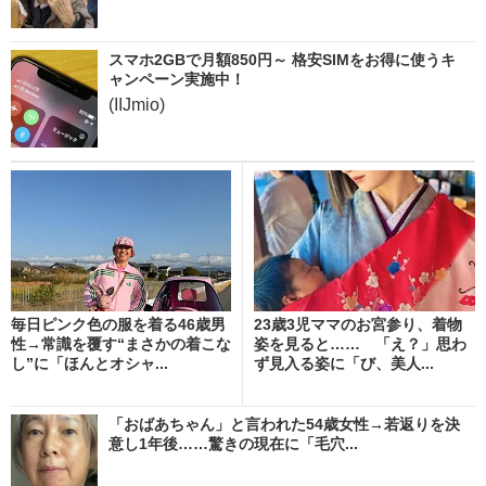
スマホ2GBで月額850円～ 格安SIMをお得に使うキ
ャンペーン実施中！
(IIJmio)
毎日ピンク色の服を着る46歳男
23歳3児ママのお宮参り、着物
性→常識を覆す“まさかの着こな
姿を見ると…… 「え？」思わ
し”に「ほんとオシャ...
ず見入る姿に「び、美人...
「おばあちゃん」と言われた54歳女性→若返りを決
意し1年後……驚きの現在に「毛穴...