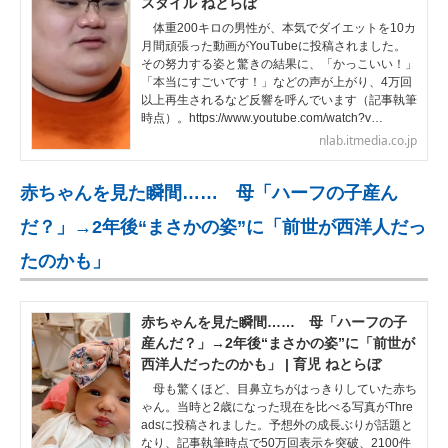
スタイル ねとらぼ
体重200キロの男性が、本気でダイエットを10カ
月間頑張った動画がYouTubeに投稿されました。
その努力する姿と驚きの結果に、「かっこいい！」
「本当にすごいです！」などの声が上がり、4万回
以上再生されるなど反響を呼んでいます（記事執筆
時点）。https://www.youtube.com/watch?v…
nlab.itmedia.co.jp
赤ちゃんを見た瞬間…… 母「ハーフの子産ん
だ？」→2年後“まさかの姿”に「前世が西洋人だっ
たのかも」
赤ちゃんを見た瞬間…… 母「ハーフの子
産んだ？」→2年後“まさかの姿”に「前世が
西洋人だったのかも」 | 育児 ねとらぼ
母も驚くほど、目鼻立ちがはっきりしていた赤ち
ゃん。当時と2歳になった現在を比べる写真がThre
adsに投稿されました。予想外の成長ぶりが話題と
なり、記事執筆時点で50万回表示を突破、2100件