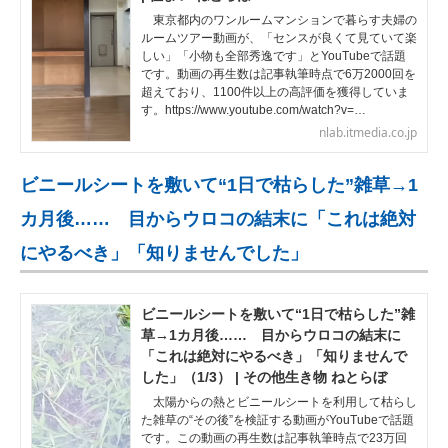
東京都内のワンルームマンションで暮らす夫婦の
ルームツアー動画が、「センスが良くて見ていて楽
しい」「小物も全部秀逸です」とYouTubeで話題
です。動画の再生数は記事執筆時点で6万2000回を
超えており、1100件以上の高評価を獲得していま
す。https://www.youtube.com/watch?v=…
nlab.itmedia.co.jp
ビニールシートを敷いて“1日で枯らした”雑草→1
カ月後…… 目からウロコの結末に「これは絶対
にやるべき」「知りませんでした」
ビニールシートを敷いて“1日で枯らした”雑
草→1カ月後…… 目からウロコの結末に
「これは絶対にやるべき」「知りませんで
した」（1/3） | その他生き物 ねとらぼ
太陽からの熱とビニールシートを利用して枯らし
た雑草の“その後”を検証する動画がYouTubeで話題
です。この動画の再生数は記事執筆時点で23万回