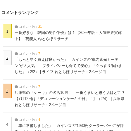
コメントランキング
コメント数：
21
1
一番好きな「韓国の男性俳優」は？【2026年版・人気投票実施
中】 | 芸能人 ねとらぼリサーチ
コメント数：
7
2
「もっと早く買えば良かった」 カインズの“車内遮光カーテ
ン”が大人気 「プライバシーも保てて安心」「ぐっすり眠れま
した」（2/2） | ライフ ねとらぼリサーチ：2ページ目
コメント数：
7
3
兵庫県の「ケーキ」の名店10選！ 一番うまいと思う店はどこ？
【7月12日は「デコレーションケーキの日」！】（2/4） | 兵庫県
ねとらぼリサーチ：2ページ目
コメント数：
4
4
「車に常備しました」 カインズの“1980円クーラーバッグ”が評