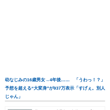
企業向けIT製品の総合サイト
IT製品の技術・比較・事例
製造業のIT導入・活用を支援
モノづくり技術者専門サイト
エレクトロニクス専門サイト
電子設計の基本と応用
エネルギーの専門メディア
幼なじみの16歳男女→4年後…… 「うわっ！？」
建設×テクノロジーの最前線
予想を超える“大変身”が937万表示「すげぇ。別人
ちょっと気になるネットの話題
じゃん」