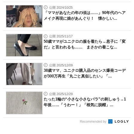
公開 2024/10/25
「ママがあなたの年の頃は……」90年代のヘア
メイク再現に娘があんぐり！ 懐かしい...
公開 2025/11/17
50歳ママがユニクロの服を着たら→息子に「変
だ」と言われるも…… まさかの着こな...
公開 2025/12/09
38歳ママ、ユニクロ購入品のセンス爆発コーデ
が300万再生「丸ごと真似したい」「...
公開 2025/12/29
たった1輪の“小さな小さなバラ”の刺しゅう→1
年後……「うわー！」「根気に脱帽」...
Recommended by