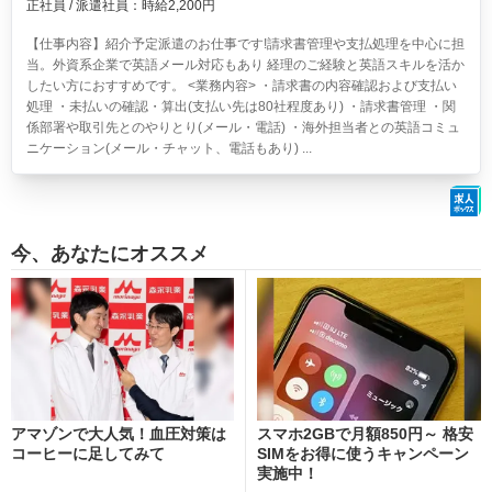
正社員 / 派遣社員：時給2,200円
【仕事内容】紹介予定派遣のお仕事です!請求書管理や支払処理を中心に担
当。外資系企業で英語メール対応もあり 経理のご経験と英語スキルを活か
したい方におすすめです。 <業務内容> ・請求書の内容確認および支払い
処理 ・未払いの確認・算出(支払い先は80社程度あり) ・請求書管理 ・関
係部署や取引先とのやりとり(メール・電話) ・海外担当者との英語コミュ
ニケーション(メール・チャット、電話もあり) ...
今、あなたにオススメ
アマゾンで大人気！血圧対策は
スマホ2GBで月額850円～ 格安
コーヒーに足してみて
SIMをお得に使うキャンペーン
実施中！