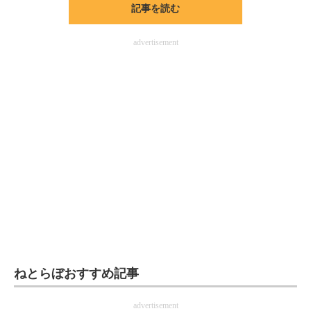
記事を読む
ITの今と未来を見通す
advertisement
スマホと通信の最新トレンド
進化するPCとデバイスの未来
好きが集まる 比べて選べる
ビジネスと働き方のヒント
AI活用のいまが分かる
企業ITのトレンドを詳説
経営リーダーのコミュニティ
マーケ×ITの今がよく分かる
ねとらぼおすすめ記事
ITエンジニア向け専門サイト
advertisement