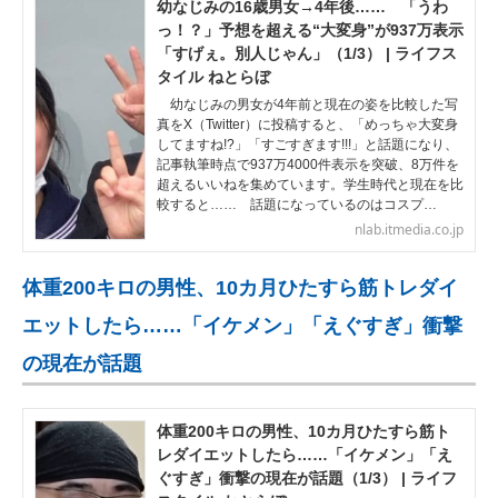
幼なじみの16歳男女→4年後…… 「うわ
っ！？」予想を超える“大変身”が937万表示
「すげぇ。別人じゃん」（1/3） | ライフス
タイル ねとらぼ
幼なじみの男女が4年前と現在の姿を比較した写
真をX（Twitter）に投稿すると、「めっちゃ大変身
してますね!?」「すごすぎます!!!」と話題になり、
記事執筆時点で937万4000件表示を突破、8万件を
超えるいいねを集めています。学生時代と現在を比
較すると…… 話題になっているのはコスプ…
nlab.itmedia.co.jp
体重200キロの男性、10カ月ひたすら筋トレダイ
エットしたら……「イケメン」「えぐすぎ」衝撃
の現在が話題
体重200キロの男性、10カ月ひたすら筋ト
レダイエットしたら……「イケメン」「え
ぐすぎ」衝撃の現在が話題（1/3） | ライフ