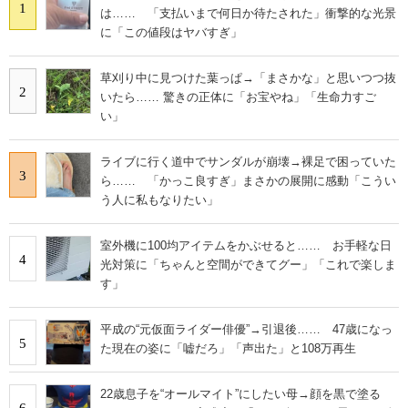
1
は…… 「支払いまで何日か待たされた」衝撃的な光景
に「この値段はヤバすぎ」
草刈り中に見つけた葉っぱ→「まさかな」と思いつつ抜
2
いたら…… 驚きの正体に「お宝やね」「生命力すご
い」
ライブに行く道中でサンダルが崩壊→裸足で困っていた
3
ら…… 「かっこ良すぎ」まさかの展開に感動「こうい
う人に私もなりたい」
室外機に100均アイテムをかぶせると…… お手軽な日
4
光対策に「ちゃんと空間ができてグー」「これで楽しま
す」
平成の“元仮面ライダー俳優”→引退後…… 47歳になっ
5
た現在の姿に「嘘だろ」「声出た」と108万再生
22歳息子を“オールマイト”にしたい母→顔を黒で塗る
6