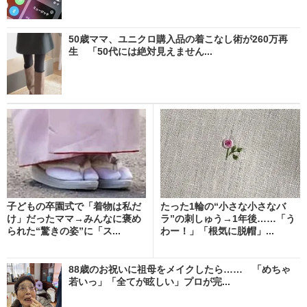
50歳ママ、ユニクロ購入品の着こなし術が260万再
生 「50代には絶対見えません...
子どもの卒園式で「着物は私だ
たった1輪の“小さな小さなバ
け」だったママ→みんなに褒め
ラ”の刺しゅう→1年後……「う
られた“驚きの姿”に「ス...
わー！」「根気に脱帽」...
88歳のお祝いに祖母をメイクしたら…… 「めちゃ
若いっ」「全てが眩しい」プロが完...