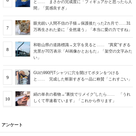
と…… まさかの完成度に「フィギュアかと思ったら人
間」「質感良すぎ」
眼光鋭い人間不信の子猫→保護後たった2カ月で……31
7
万再生された姿に「全然違う」「本当に愛の力ですね」
和歌山県の道路標識→文字を見ると…… “異変”すぎる
8
光景が70万表示「AI画像かとおもた」「架空の文字みた
い」
GUの990円Tシャツに穴を開けてボタンをつける
9
と…… 完成した斬新すぎる一品に称賛「これすごい」
絹の単衣の着物→“裏技でリメイク”したら…… 「うれ
10
しくて早速着ています」「これから作ります」
アンケート