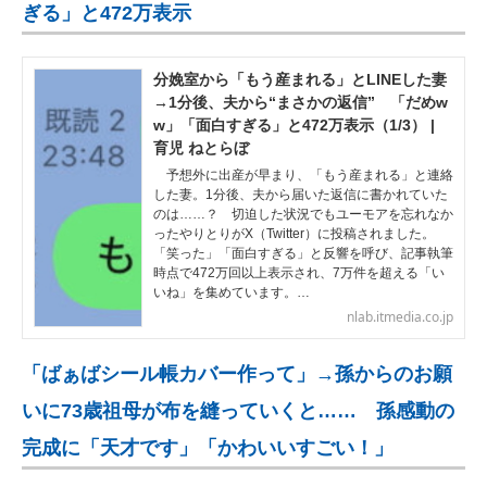
ぎる」と472万表示
分娩室から「もう産まれる」とLINEした妻
→1分後、夫から“まさかの返信” 「だめw
w」「面白すぎる」と472万表示（1/3） |
育児 ねとらぼ
予想外に出産が早まり、「もう産まれる」と連絡
した妻。1分後、夫から届いた返信に書かれていた
のは……？ 切迫した状況でもユーモアを忘れなか
ったやりとりがX（Twitter）に投稿されました。
「笑った」「面白すぎる」と反響を呼び、記事執筆
時点で472万回以上表示され、7万件を超える「い
いね」を集めています。…
nlab.itmedia.co.jp
「ばぁばシール帳カバー作って」→孫からのお願
いに73歳祖母が布を縫っていくと…… 孫感動の
完成に「天才です」「かわいいすごい！」