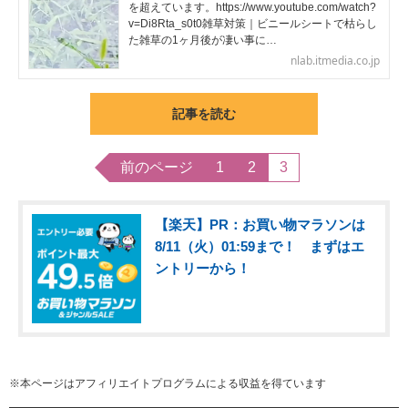
を超えています。https://www.youtube.com/watch?
v=Di8Rta_s0t0雑草対策｜ビニールシートで枯らし
た雑草の1ヶ月後が凄い事に…
nlab.itmedia.co.jp
記事を読む
前のページ
1
2
3
【楽天】PR：お買い物マラソンは
8/11（火）01:59まで！ まずはエ
ントリーから！
※本ページはアフィリエイトプログラムによる収益を得ています