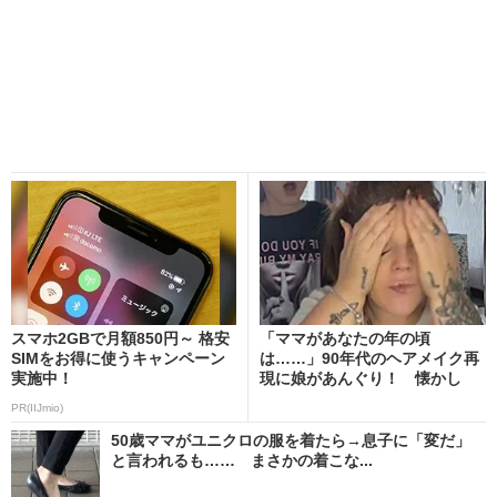
スマホ2GBで月額850円～ 格安
「ママがあなたの年の頃
SIMをお得に使うキャンペーン
は……」90年代のヘアメイク再
実施中！
現に娘があんぐり！ 懐かし
い...
PR(IIJmio)
50歳ママがユニクロの服を着たら→息子に「変だ」
と言われるも…… まさかの着こな...