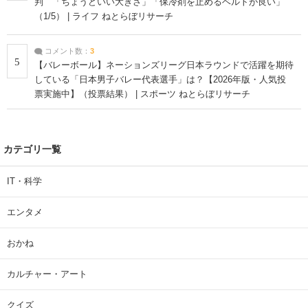
判 「ちょうどいい大きさ」「保冷剤を止めるベルトが良い」
（1/5） | ライフ ねとらぼリサーチ
コメント数：
3
5
【バレーボール】ネーションズリーグ日本ラウンドで活躍を期待
している「日本男子バレー代表選手」は？【2026年版・人気投
票実施中】（投票結果） | スポーツ ねとらぼリサーチ
カテゴリ一覧
IT・科学
エンタメ
おかね
カルチャー・アート
クイズ