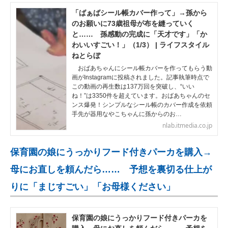
「ばぁばシール帳カバー作って」→孫から
のお願いに73歳祖母が布を縫っていく
と…… 孫感動の完成に「天才です」「か
わいいすごい！」（1/3） | ライフスタイル
ねとらぼ
おばあちゃんにシール帳カバーを作ってもらう動
画がInstagramに投稿されました。記事執筆時点で
この動画の再生数は137万回を突破し、“いい
ね！”は3350件を超えています。おばあちゃんのセ
ンス爆発！シンプルなシール帳のカバー作成を依頼
手先が器用なやこちゃんに孫からのお…
nlab.itmedia.co.jp
保育園の娘にうっかりフード付きパーカを購入→
母にお直しを頼んだら…… 予想を裏切る仕上が
りに「まじすごい」「お母様ください」
保育園の娘にうっかりフード付きパーカを