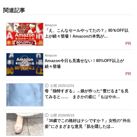
関連記事
Amazon
「え、こんなセールやってたの？」80％OFF以
上が続々登場！Amazonの本気が...
PR
Amazon
Amazon今日も見逃せない！80%OFF以上が
続々登場
PR
公開 2025/12/31
母「独特すぎる」→娘が作った“雪だるま”を見
てみると…… まさかの姿に「もはやホ...
公開 2026/05/15
「38歳でこの格好はナシですか？」女性の“外出
姿”にさまざまな意見「肌を隠したほ...