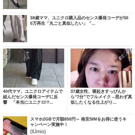
38歳ママ、ユニクロ購入品のセンス爆発コーデが30
0万再生「丸ごと真似したい」「...
40代ママ、ユニクロアイテムで
37歳女性、寝起きすっぴんか
組んだセンス爆発コーデに反
ら“7分”でフルメイク→思わず真
響 「本当にユニクロ!?...
似したくなる仕上がり...
スマホ2GBで月額850円～ 格安SIMをお得に使うキ
ャンペーン実施中！
(IIJmio)