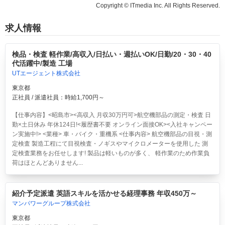
Copyright © ITmedia Inc. All Rights Reserved.
求人情報
検品・検査 軽作業/高収入/日払い・週払いOK/日勤/20・30・40
代活躍中/製造 工場
UTエージェント株式会社
東京都
正社員 / 派遣社員：時給1,700円～
【仕事内容】<昭島市><高収入 月収30万円可>航空機部品の測定・検査 日
勤×土日休み 年休124日!<履歴書不要 オンライン面接OK><入社キャンペー
ン実施中!> <業種> 車・バイク・重機系 <仕事内容> 航空機部品の目視・測
定検査 製造工程にて目視検査・ノギスやマイクロメーターを使用した 測
定検査業務をお任せします! 製品は軽いものが多く、 軽作業のため作業負
荷はほとんどありません...
紹介予定派遣 英語スキルを活かせる経理事務 年収450万～
マンパワーグループ株式会社
東京都