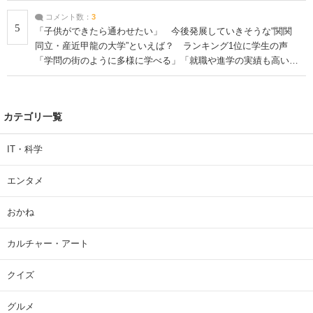
コメント数：
3
5
「子供ができたら通わせたい」 今後発展していきそうな“関関
同立・産近甲龍の大学”といえば？ ランキング1位に学生の声
「学問の街のように多様に学べる」「就職や進学の実績も高い」
| 大学 ねとらぼリサーチ
カテゴリ一覧
IT・科学
エンタメ
おかね
カルチャー・アート
クイズ
グルメ