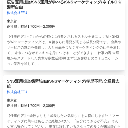
広告運用担当/SNS運用が学べる/SNSマーケティング/ネイルOK/
髪型自由
株式会社FFU
東京都
正社員：時給1,700円～2,300円
【仕事内容】<これからの時代に必要とされるスキルを身につける!> SNS
やWebマーケティングは、今後さらに需要が高まる成長分野です。 企業や
サービスの魅力を発信し、人と商品をつなぐマーケティングの仕事を通じ
て、 未来につながるスキルを身につけることができます。 仕事内容 未経
験からスタートした先輩が多数活躍中! まずはお客様とのコミュニケーシ
ョン業務を通じて、...
SNS運用担当/髪型自由/SNSマーケティング/学歴不問/交通費支
給
株式会社FFU
東京都
正社員：時給1,700円～2,300円
【仕事内容】<経験よりも「成長したい気持ち」を大切にします!> 「マー
ケティングに興味はあるけど経験がない」 「自分にできるか不安」 そん
な方も安心してください。 現在活躍しているスタッフの多くが未経験から