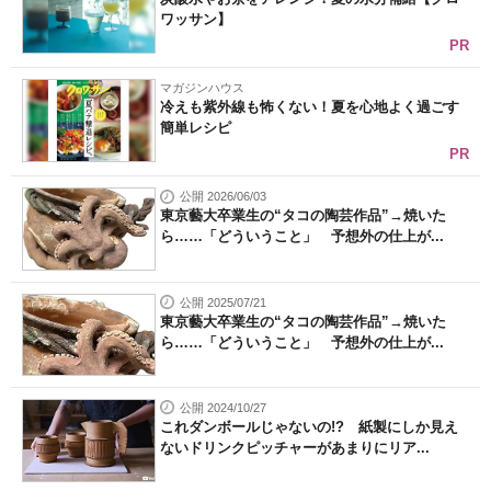
ワッサン】
PR
マガジンハウス
冷えも紫外線も怖くない！夏を心地よく過ごす
簡単レシピ
PR
公開 2026/06/03
東京藝大卒業生の“タコの陶芸作品”→焼いた
ら……「どういうこと」 予想外の仕上が...
公開 2025/07/21
東京藝大卒業生の“タコの陶芸作品”→焼いた
ら……「どういうこと」 予想外の仕上が...
公開 2024/10/27
これダンボールじゃないの!? 紙製にしか見え
ないドリンクピッチャーがあまりにリア...