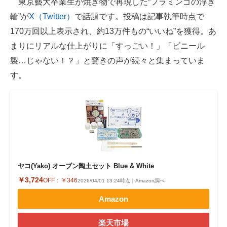
東京藝大卒業生が焼き物で再現した“フラミンゴの浮き
輪”が
X（Twitter）
で話題です。投稿は記事執筆時点で
ITの今と未来を見通す
170万回以上表示され、約13万件もの“いいね”を獲得。あ
スマホと通信の最新トレンド
まりにリアルな仕上がりに「すっごい！」「ビニール
製…じゃない！？」と驚きの声が続々と集まっていま
進化するPCとデバイスの未来
す。
好きが集まる 比べて選べる
ビジネスと働き方のヒント
AI活用のいまが分かる
企業ITのトレンドを詳説
ヤコ(Yako) オーブン陶土セット Blue & White
経営リーダーのコミュニティ
￥3,724
OFF：
￥346
2026/04/01 13:24時点｜Amazon調べ
マーケ×ITの今がよく分かる
Amazon
ITエンジニア向け専門サイト
楽天市場