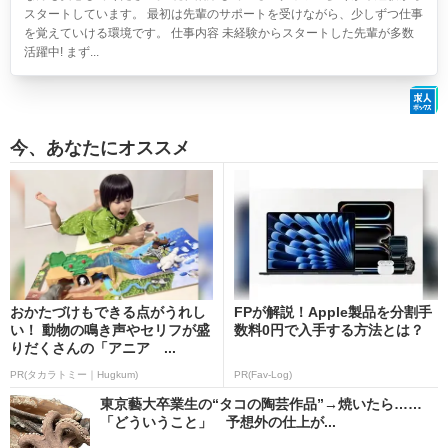
スタートしています。 最初は先輩のサポートを受けながら、少しずつ仕事
を覚えていける環境です。 仕事内容 未経験からスタートした先輩が多数
活躍中! まず...
今、あなたにオススメ
おかたづけもできる点がうれし
FPが解説！Apple製品を分割手
い！ 動物の鳴き声やセリフが盛
数料0円で入手する方法とは？
りだくさんの「アニア ...
PR(タカラトミー｜Hugkum)
PR(Fav-Log)
東京藝大卒業生の“タコの陶芸作品”→焼いたら……
「どういうこと」 予想外の仕上が...