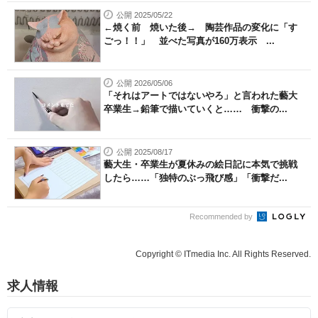
公開 2025/05/22
←焼く前 焼いた後→ 陶芸作品の変化に「す
ごっ！！」 並べた写真が160万表示 ...
公開 2026/05/06
「それはアートではないやろ」と言われた藝大
卒業生→鉛筆で描いていくと…… 衝撃の...
公開 2025/08/17
藝大生・卒業生が夏休みの絵日記に本気で挑戦
したら……「独特のぶっ飛び感」「衝撃だ...
Recommended by
Copyright © ITmedia Inc. All Rights Reserved.
求人情報