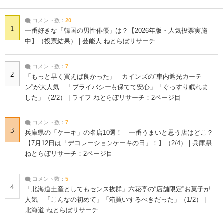
コメント数：
20
1
一番好きな「韓国の男性俳優」は？【2026年版・人気投票実施
中】（投票結果） | 芸能人 ねとらぼリサーチ
コメント数：
7
2
「もっと早く買えば良かった」 カインズの“車内遮光カーテ
ン”が大人気 「プライバシーも保てて安心」「ぐっすり眠れま
した」（2/2） | ライフ ねとらぼリサーチ：2ページ目
コメント数：
7
3
兵庫県の「ケーキ」の名店10選！ 一番うまいと思う店はどこ？
【7月12日は「デコレーションケーキの日」！】（2/4） | 兵庫県
ねとらぼリサーチ：2ページ目
コメント数：
5
4
「北海道土産としてもセンス抜群」六花亭の“店舗限定”お菓子が
人気 「こんなの初めて」「箱買いするべきだった」（1/2） |
北海道 ねとらぼリサーチ