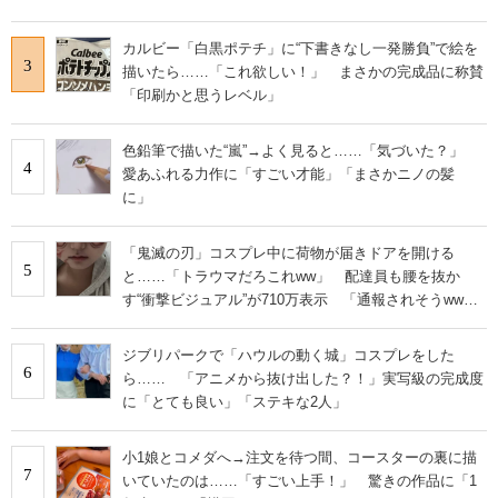
カルビー「白黒ポテチ」に“下書きなし一発勝負”で絵を
3
描いたら……「これ欲しい！」 まさかの完成品に称賛
「印刷かと思うレベル」
色鉛筆で描いた“嵐”→よく見ると……「気づいた？」
4
愛あふれる力作に「すごい才能」「まさかニノの髪
に」
「鬼滅の刃」コスプレ中に荷物が届きドアを開ける
5
と……「トラウマだろこれww」 配達員も腰を抜か
す“衝撃ビジュアル”が710万表示 「通報されそうww」
「流石に叫んでまう」
ジブリパークで「ハウルの動く城」コスプレをした
6
ら…… 「アニメから抜け出した？！」実写級の完成度
に「とても良い」「ステキな2人」
小1娘とコメダへ→注文を待つ間、コースターの裏に描
7
いていたのは……「すごい上手！」 驚きの作品に「1