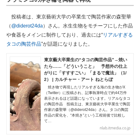
投稿者は、東京藝術大学の卒業生で陶芸作家の森聖華
（
@diderot24da
）さん。水生生物をモチーフにした作品
や食器をメインに制作しており、過去には“
リアルすぎる
タコの陶芸作品
”が話題になりました。
東京藝大卒業生の“タコの陶芸作品”→焼い
たら……「どういうこと」 予想外の仕上
がりに「すすすごい」「まるで魔法」（1/
2） | カルチャー・アート ねとらぼ
焼き物で再現したリアルすぎる海の生き物がX
（Twitter）に投稿され、記事執筆時点で約44万件
表示されるほど話題になっています。リアルなタコ
の陶芸作品 投稿主は、東京藝術大学卒業生で陶芸
作家の森聖華（@diderot24da）さん。タコの陶芸
作品の変化を、“本焼き”という工程前後で比較し
て…
nlab.itmedia.co.jp