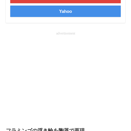
企業向けIT製品の総合サイト
Yahoo
IT製品の技術・比較・事例
製造業のIT導入・活用を支援
advertisement
モノづくり技術者専門サイト
エレクトロニクス専門サイト
電子設計の基本と応用
エネルギーの専門メディア
建設×テクノロジーの最前線
ちょっと気になるネットの話題
フラミンゴの浮き輪を陶器で再現