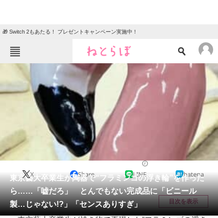
🎁 Switch 2もあたる！ プレゼントキャンペーン実施中！
ねとらぼメニュー
TOP
ニュース
エンタメ
クイズ
グルメ
地域
住まい
教育・育児
動物
リサーチ
カルチャー・アート
2026/01/15 21:00（公開）
X
Share
LINE
hatena
会員記事
東京藝大卒業生が陶器で“フラミンゴの浮き輪”を作った
ら……「嘘だろ」 とんでもない完成品に「ビニール
メディア
目次を表示
製…じゃない!?」「センスありすぎ」
注目記事を集めた総合ページ