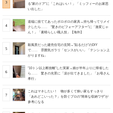
3
る“家のドア”に「これはいい！」「ミッフィーのお家思
い出した」
道端に捨ててあったボロボロの家具→持ち帰ってリメイ
4
クしたら…… “驚きのビフォーアフター”に「激変じゃ
ん！」「素晴らしい職人技」【海外】
殺風景だった建売住宅の玄関→“貼るだけ”のDIY
5
で…… 雰囲気ガラリ「センスがいい」「テンション上
がりますね」
“10トン以上断捨離”した実家→娘が半年ぶりに帰省した
6
ら…… 驚きの光景に「涙が出てきました」「お母さん
孝行」
これはマネしたい！ 物が多くて狭い家もすっきり
7
「あれどこいった？」を防ぐプロの“簡単な収納ワザ”が
参考になる