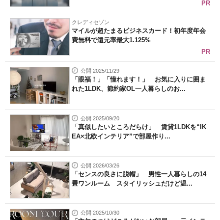
PR
クレディセゾン
マイルが超たまるビジネスカード！初年度年会
費無料で還元率最大1.125%
PR
公開 2025/11/29
「眼福！」「憧れます！」 お気に入りに囲ま
れた1LDK、節約家OL一人暮らしのお...
公開 2025/09/20
「真似したいところだらけ」 賃貸1LDKを“IK
EA×北欧インテリア”で部屋作り...
公開 2026/03/26
「センスの良さに脱帽」 男性一人暮らしの14
畳ワンルーム スタイリッシュだけど温...
公開 2025/10/30