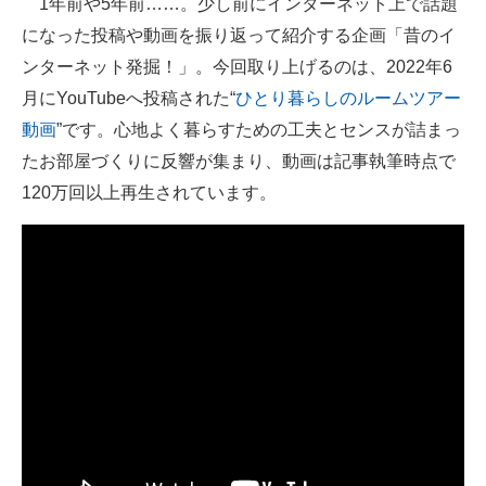
1年前や5年前……。少し前にインターネット上で話題
になった投稿や動画を振り返って紹介する企画「昔のイ
ITの今と未来を見通す
ンターネット発掘！」。今回取り上げるのは、2022年6
スマホと通信の最新トレンド
月にYouTubeへ投稿された“
ひとり暮らしのルームツアー
動画
”です。心地よく暮らすための工夫とセンスが詰まっ
進化するPCとデバイスの未来
たお部屋づくりに反響が集まり、動画は記事執筆時点で
好きが集まる 比べて選べる
120万回以上再生されています。
ビジネスと働き方のヒント
AI活用のいまが分かる
企業ITのトレンドを詳説
経営リーダーのコミュニティ
マーケ×ITの今がよく分かる
ITエンジニア向け専門サイト