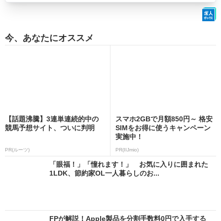
今、あなたにオススメ
【話題沸騰】3連単連続的中の
スマホ2GBで月額850円～ 格安
競馬予想サイト、ついに判明
SIMをお得に使うキャンペーン
実施中！
PR(ルーツ)
PR(IIJmio)
「眼福！」「憧れます！」 お気に入りに囲まれた
1LDK、節約家OL一人暮らしのお...
FPが解説！Apple製品を分割手数料0円で入手する