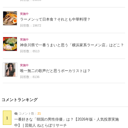
実施中
ラーメンって日本食？それとも中華料理？
回答数：19672
実施中
神奈川県で一番うまいと思う「横浜家系ラーメン店」はどこ？
回答数：8513
実施中
唯一無二の歌声だと思うボーカリストは？
回答数：8136
コメントランキング
コメント数：
21
1
一番好きな「韓国の男性俳優」は？【2026年版・人気投票実施
中】 | 芸能人 ねとらぼリサーチ