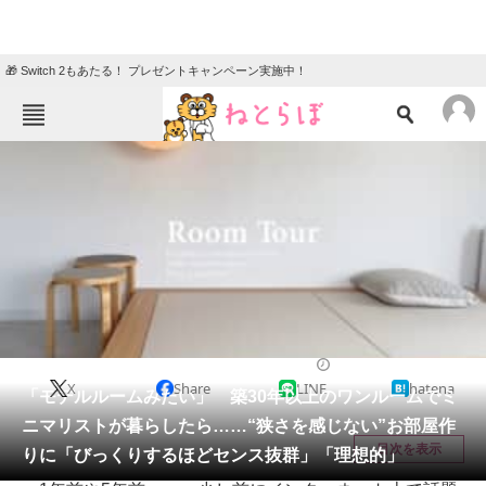
🎁 Switch 2もあたる！ プレゼントキャンペーン実施中！
ねとらぼメニュー
TOP
ニュース
エンタメ
クイズ
グルメ
地域
住まい
教育・育児
動物
リサーチ
住まい
2026/01/18 20:15（公開）
X
Share
LINE
hatena
会員記事
「モデルルームみたい」 築30年以上のワンルームでミ
ニマリストが暮らしたら……“狭さを感じない”お部屋作
メディア
目次を表示
りに「びっくりするほどセンス抜群」「理想的」
注目記事を集めた総合ページ