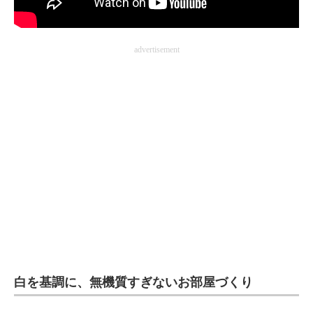
企業向けIT製品の総合サイト
IT製品の技術・比較・事例
advertisement
製造業のIT導入・活用を支援
モノづくり技術者専門サイト
エレクトロニクス専門サイト
電子設計の基本と応用
エネルギーの専門メディア
建設×テクノロジーの最前線
ちょっと気になるネットの話題
白を基調に、無機質すぎないお部屋づくり