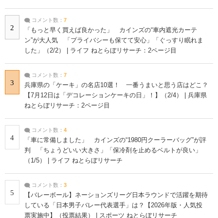
コメント数：
7
2
「もっと早く買えば良かった」 カインズの“車内遮光カーテ
ン”が大人気 「プライバシーも保てて安心」「ぐっすり眠れま
した」（2/2） | ライフ ねとらぼリサーチ：2ページ目
コメント数：
7
3
兵庫県の「ケーキ」の名店10選！ 一番うまいと思う店はどこ？
【7月12日は「デコレーションケーキの日」！】（2/4） | 兵庫県
ねとらぼリサーチ：2ページ目
コメント数：
4
4
「車に常備しました」 カインズの“1980円クーラーバッグ”が評
判 「ちょうどいい大きさ」「保冷剤を止めるベルトが良い」
（1/5） | ライフ ねとらぼリサーチ
コメント数：
3
5
【バレーボール】ネーションズリーグ日本ラウンドで活躍を期待
している「日本男子バレー代表選手」は？【2026年版・人気投
票実施中】（投票結果） | スポーツ ねとらぼリサーチ