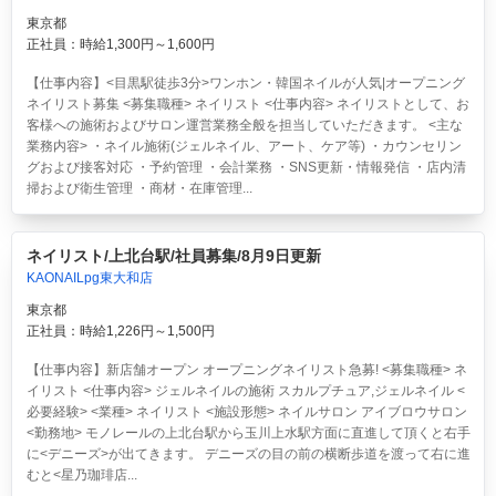
東京都
正社員：時給1,300円～1,600円
【仕事内容】<目黒駅徒歩3分>ワンホン・韓国ネイルが人気|オープニング
ネイリスト募集 <募集職種> ネイリスト <仕事内容> ネイリストとして、お
客様への施術およびサロン運営業務全般を担当していただきます。 <主な
業務内容> ・ネイル施術(ジェルネイル、アート、ケア等) ・カウンセリン
グおよび接客対応 ・予約管理 ・会計業務 ・SNS更新・情報発信 ・店内清
掃および衛生管理 ・商材・在庫管理...
ネイリスト/上北台駅/社員募集/8月9日更新
KAONAILpg東大和店
東京都
正社員：時給1,226円～1,500円
【仕事内容】新店舗オープン オープニングネイリスト急募! <募集職種> ネ
イリスト <仕事内容> ジェルネイルの施術 スカルプチュア,ジェルネイル <
必要経験> <業種> ネイリスト <施設形態> ネイルサロン アイブロウサロン
<勤務地> モノレールの上北台駅から玉川上水駅方面に直進して頂くと右手
に<デニーズ>が出てきます。 デニーズの目の前の横断歩道を渡って右に進
むと<星乃珈琲店...