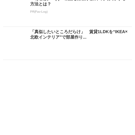
方法とは？
PR(Fav-Log)
「真似したいところだらけ」 賃貸1LDKを“IKEA×
北欧インテリア”で部屋作り...