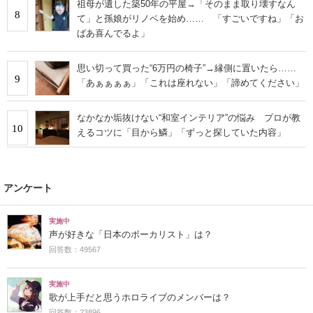
祖母が遺した築50年の平屋→「そのまま取り壊すなん
8
て」と孫娘がリノベを始め…… 「すごいですね」「お
ばあ喜んでるよ」
思い切って買った“6万円の椅子”→縁側に置いたら……
9
「あぁぁぁぁ」「これは座れない」「諦めてください」
なかなか垢抜けない“和室インテリア”の悩み プロが教
10
えるコツに「目から鱗」「ずっと探していた内容」
アンケート
実施中
声が好きな「日本のボーカリスト」は？
回答数：49567
実施中
歌が上手だと思うホロライブのメンバーは？
回答数：23896