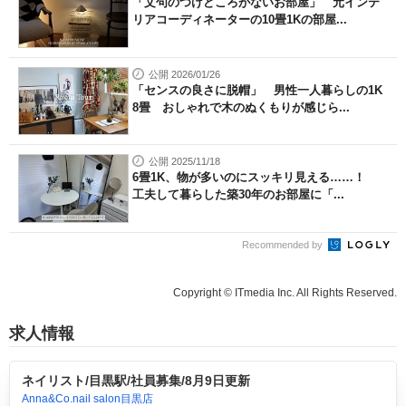
「文句のつけどころがないお部屋」 元インテ
リアコーディネーターの10畳1Kの部屋...
公開 2026/01/26
「センスの良さに脱帽」 男性一人暮らしの1K
8畳 おしゃれで木のぬくもりが感じら...
公開 2025/11/18
6畳1K、物が多いのにスッキリ見える……！
工夫して暮らした築30年のお部屋に「...
Recommended by
Copyright © ITmedia Inc. All Rights Reserved.
求人情報
ネイリスト/目黒駅/社員募集/8月9日更新
Anna&Co.nail salon目黒店