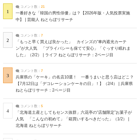
コメント数：
21
1
一番好きな「韓国の男性俳優」は？【2026年版・人気投票実施
中】 | 芸能人 ねとらぼリサーチ
コメント数：
7
2
「もっと早く買えば良かった」 カインズの“車内遮光カーテ
ン”が大人気 「プライバシーも保てて安心」「ぐっすり眠れま
した」（2/2） | ライフ ねとらぼリサーチ：2ページ目
コメント数：
7
3
兵庫県の「ケーキ」の名店10選！ 一番うまいと思う店はどこ？
【7月12日は「デコレーションケーキの日」！】（2/4） | 兵庫県
ねとらぼリサーチ：2ページ目
コメント数：
5
4
「北海道土産としてもセンス抜群」六花亭の“店舗限定”お菓子が
人気 「こんなの初めて」「箱買いするべきだった」（1/2） |
北海道 ねとらぼリサーチ