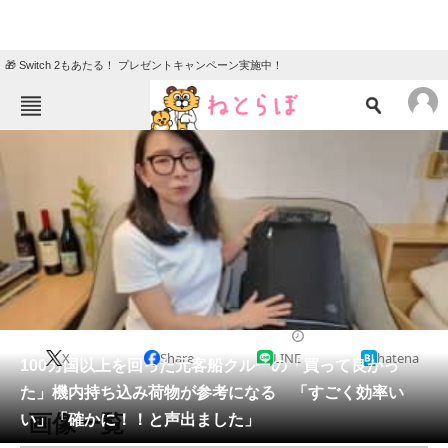
🎁 Switch 2もあたる！ プレゼントキャンペーン実施中！
ねとらぼメニュー
TOP
ニュース
エンタメ
クイズ
グルメ
地域
住まい
教育・育児
動物
リサーチ
ライフスタイル
2026/01/23 20:15（公開）
X
Share
LINE
hatena
会員記事
100カ国以上を回った元客船クルーの「買って良かっ
た」機内持ち込み荷物が参考になる 「すごく効率い
メディア
画像一覧
い」「確かに！！と声出ました」
注目記事を集めた総合ページ