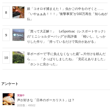
くならない」
娘「コオロギ捕まえた！」虫かごの中をのぞくと……
8
「いやぁぁあ！！！」“衝撃事実”が160万再生「知らぬが
仏」
「買って大正解！」 LeSportsac（レスポートサック）
9
の“ミニショルダーバッグ”が高評価 「軽いし、しっか
りした作り」「持っているだけで気分があがる」
草ボーボーで“手に負えなくなった庭”→片付けを頼んだ
10
ら…… 「さっぱりしましたね」「見応えありました」
「ホントに良かった」
アンケート
実施中
声が好きな「日本のボーカリスト」は？
回答数：49502