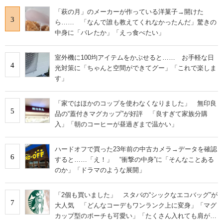
「萩の月」のメーカーが作っている洋菓子→開けた
3
ら…… 「なんで誰も教えてくれなかったんだ」驚きの
中身に「バレたか」「えっ食べたい」
室外機に100均アイテムをかぶせると…… お手軽な日
4
光対策に「ちゃんと空間ができてグー」「これで楽しま
す」
「家ではほかのコップを使わなくなりました」 無印良
5
品の“蓋付きマグカップ”が好評 「良すぎて家族分購
入」「朝のコーヒーが昼過ぎまで温かい」
ハードオフで買った23年前の中古カメラ→データを確認
6
すると……「え！」 “衝撃の中身”に「そんなことある
のか」「ドラマのような展開」
「2個も買いました」 スタバの“シックなエコバッグ”が
7
大人気 「どんなコーデもワンランク上に変身」「マグ
カップ型のポーチも可愛い」「たくさん入れても肩が痛