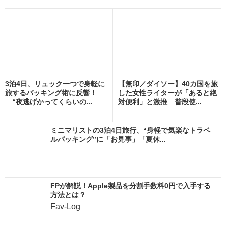
3泊4日、リュック一つで身軽に
【無印／ダイソー】40カ国を旅
旅するパッキング術に反響！
した女性ライターが「あると絶
“夜逃げかってくらいの...
対便利」と激推 普段使...
ミニマリストの3泊4日旅行、“身軽で気楽なトラベ
ルパッキング”に「お見事」「夏休...
FPが解説！Apple製品を分割手数料0円で入手する
方法とは？
Fav-Log