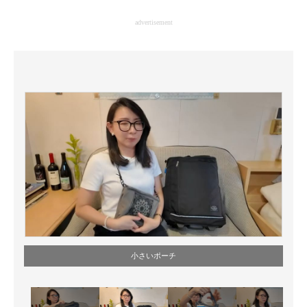
企業向けIT製品の総合サイト
advertisement
IT製品の技術・比較・事例
製造業のIT導入・活用を支援
モノづくり技術者専門サイト
エレクトロニクス専門サイト
電子設計の基本と応用
エネルギーの専門メディア
建設×テクノロジーの最前線
ちょっと気になるネットの話題
小さいポーチ