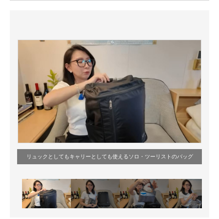
ITの今と未来を見通す
スマホと通信の最新トレンド
進化するPCとデバイスの未来
好きが集まる 比べて選べる
ビジネスと働き方のヒント
AI活用のいまが分かる
企業ITのトレンドを詳説
リュックとしてもキャリーとしても使えるソロ・ツーリストのバッグ
経営リーダーのコミュニティ
マーケ×ITの今がよく分かる
ITエンジニア向け専門サイト