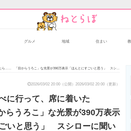
グルメ
地域
住まい
と未来を見通す
スマホと通信の最新トレンド
進化するPCとデ
…… 「目からうろこ」な光景が390万表示「ほんとにすごいと思う」 スシローに聞いた
のいまが分かる
企業ITのトレンドを詳説
経営リーダーの
2026/03/02 20:00（公開）
2026/03/02 20:00（更新）
べに行って、席に着いた
T製品の総合サイト
IT製品の技術・比較・事例
製造業のIT導入
からうろこ」な光景が390万表示
ごいと思う」 スシローに聞い