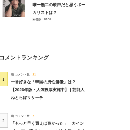
唯一無二の歌声だと思うボー
カリストは？
回答数：8108
コメントランキング
コメント数：
21
1
一番好きな「韓国の男性俳優」は？
【2026年版・人気投票実施中】 | 芸能人
ねとらぼリサーチ
コメント数：
7
2
「もっと早く買えば良かった」 カイン