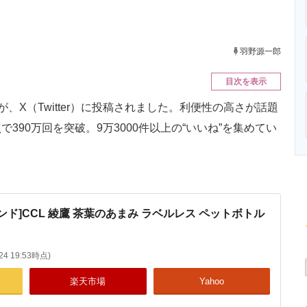
ニクス専門サイト
電子設計の基本と応用
エネルギーの専
羽野源一郎
目次を表示
が、X（Twitter）に投稿されました。利便性の高さが話題
90万回を突破。9万3000件以上の“いいね”を集めてい
ランド]CCL 綾鷹 茶葉のあまみ ラベルレス ペットボトル
/24 19:53時点)
楽天市場
Yahoo