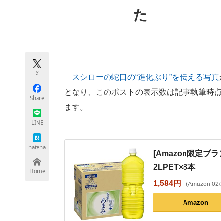
モノづくり技術者専門サイト
エレクトロ
た
ちょっと気になるネットの話題
X
スシローの蛇口の“進化ぶり”を伝える写真
となり、このポストの表示数は記事執筆時点で3
Share
ます。
LINE
hatena
[Amazon限定ブ
2LPET×8本
Home
1,584円
(Amazon 02
Amazon