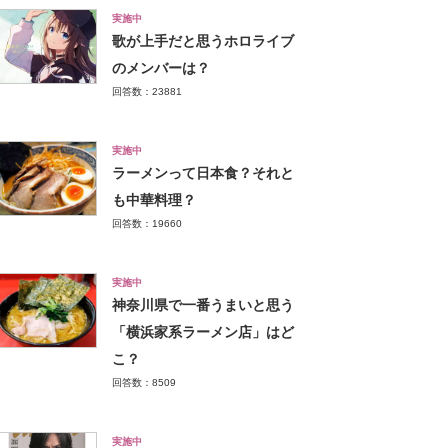
実施中
歌が上手だと思うホロライブ
のメンバーは？
回答数：23881
実施中
ラーメンって日本食？それと
も中華料理？
回答数：19660
実施中
神奈川県で一番うまいと思う
「横浜家系ラーメン店」はど
こ？
回答数：8509
実施中