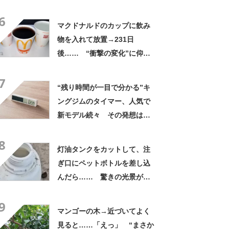
んでもない姿”にゾワッ 「ク
6
レイジー」「なんてこった」
マクドナルドのカップに飲み
【海外】
物を入れて放置→231日
後…… “衝撃の変化”に仰
天 「ぞっとした」「ビック
7
リ」【海外】
“残り時間が一目で分かる”キ
ングジムのタイマー、人気で
新モデル続々 その発想はど
こから生まれたか
8
灯油タンクをカットして、注
ぎ口にペットボトルを差し込
んだら…… 驚きの光景が
「わあ、すごく簡単」「試し
9
てみる価値あり」と771万再
マンゴーの木→近づいてよく
生【海外】
見ると……「えっ」 “まさか