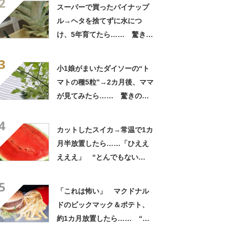
2
こんな姿に……!?」
スーパーで買ったパイナップ
ル→ヘタを捨てずに水につ
け、5年育てたら…… 驚きの
光景に「今年こそは！」
3
小1娘がまいたダイソーの“ト
マトの種5粒”→2カ月後、ママ
が見てみたら…… 驚きの光
景に「凄い！」「ダイソー種
4
ハマりそう」
カットしたスイカ→常温で1カ
月半放置したら……「ひええ
えええ」 “とんでもない
姿”が410万再生「なんてこと
5
だ」【海外】
「これは怖い」 マクドナル
ドのビックマック＆ポテト、
約1カ月放置したら…… “と