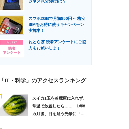
ジネスPCの実力は？
門メディア
建設×テクノロジーの最前線
スマホ2GBで月額850円～ 格安
SIMをお得に使うキャンペーン
実施中！
ねとらぼ 読者アンケートにご協
力をお願いします
「IT・科学」のアクセスランキング
1
スイカ1玉を冷蔵庫に入れず、
常温で放置したら…… 1年8
カ月後、目を疑う光景に「ヤ
バいヤバいヤバい」「えっ、