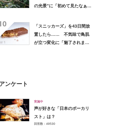
の光景”に「初めて見たなぁ」
「自然って不思議だ」
10
「スニッカーズ」を43日間放
置したら…… 不気味で鳥肌
が立つ変化に「魅了されまし
た」「素晴らしいビデオ」の
声
アンケート
実施中
声が好きな「日本のボーカリ
スト」は？
回答数：49530