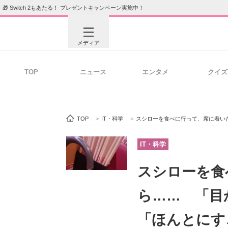
🎁 Switch 2もあたる！ プレゼントキャンペーン実施中！
メディア
TOP
ニュース
エンタメ
クイズ
注目記事を集めた総合ページ
ITの今
TOP
>
IT・科学
>
スシローを食べに行って、席に着いたら
ビジネスと働き方のヒント
AI活用
IT・科学
スシローを食
ITエンジニア向け専門サイト
企業向けI
ら…… 「目
「ほんとにす