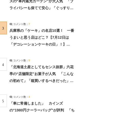
ズの“車内遮光カーテン”が大人気 「プ
ライバシーも保てて安心」「ぐっすり眠
れました」（2/2） | ライフ ねとらぼリ
サーチ：2ページ目
コメント数：
7
3
兵庫県の「ケーキ」の名店10選！ 一番
うまいと思う店はどこ？【7月12日は
「デコレーションケーキの日」！】
（2/4） | 兵庫県 ねとらぼリサーチ：2ペ
ージ目
コメント数：
5
4
「北海道土産としてもセンス抜群」六花
亭の“店舗限定”お菓子が人気 「こんな
の初めて」「箱買いするべきだった」
（1/2） | 北海道 ねとらぼリサーチ
コメント数：
4
5
「車に常備しました」 カインズ
の“1980円クーラーバッグ”が評判 「ち