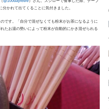
（
@100dayretire
）さん。スシローで食事した際、テーブ
に分かれて出てくることに気付きました。
のです。「自分で混ぜなくても粉末がお茶になるように
がれたお湯の勢いによって粉末が自動的にかき混ぜられる