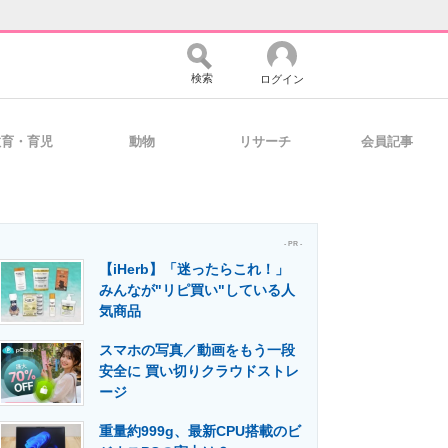
検索
ログイン
教育・育児
動物
リサーチ
会員記事
バイスの未来
好きが集まる 比べて選べる
- PR -
【iHerb】「迷ったらこれ！」
コミュニティ
マーケ×ITの今がよく分かる
みんなが"リピ買い"している人
気商品
スマホの写真／動画をもう一段
・活用を支援
安全に 買い切りクラウドストレ
ージ
重量約999g、最新CPU搭載のビ