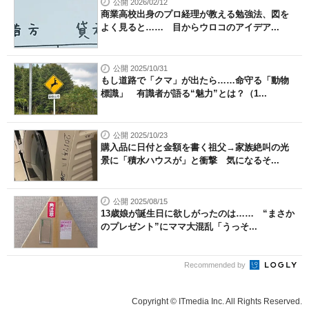
公開 2026/02/12
商業高校出身のプロ経理が教える勉強法、図を
よく見ると…… 目からウロコのアイデア...
公開 2025/10/31
もし道路で「クマ」が出たら……命守る「動物
標識」 有識者が語る“魅力”とは？（1...
公開 2025/10/23
購入品に日付と金額を書く祖父→家族絶叫の光
景に「積水ハウスが」と衝撃 気になるそ...
公開 2025/08/15
13歳娘が誕生日に欲しがったのは…… “まさか
のプレゼント”にママ大混乱「うっそ...
Recommended by
Copyright © ITmedia Inc. All Rights Reserved.