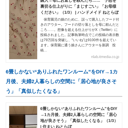
購入→母にお直しを頼んだら…… 予想を
裏切る仕上がりに「まじすごい」「お母様
ください」（1/3） | ハンドメイド ねとらぼ
保育園児の娘のために、誤って購入したフード付
きのアウター。フードの切り落としを母に頼んだと
ころ……。想像を超える仕上がりがX（Twitter）に
投稿されました。記事執筆時点でこの投稿の表示数
は79万回を突破し、“いいね”は9100件を超えてい
ます。保育園に通う娘さんにアウターを新調 投
稿…
nlab.itmedia.co.jp
6畳しかない“ありふれたワンルーム”をDIY→1カ
月後、夫婦2人暮らしの空間に「居心地が良さそ
う」「真似したくなる」
6畳しかない“ありふれたワンルーム”をDIY
→1カ月後、夫婦2人暮らしの空間に「居心
地が良さそう」「真似したくなる」（1/3）
| 住まい ねとらぼ