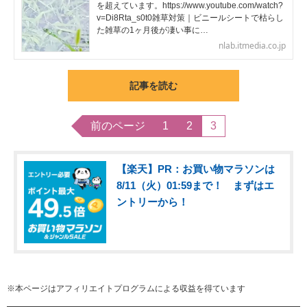
を超えています。https://www.youtube.com/watch?
v=Di8Rta_s0t0雑草対策｜ビニールシートで枯らし
た雑草の1ヶ月後が凄い事に…
nlab.itmedia.co.jp
記事を読む
前のページ
1
2
3
【楽天】PR：お買い物マラソンは
8/11（火）01:59まで！ まずはエ
ントリーから！
※本ページはアフィリエイトプログラムによる収益を得ています