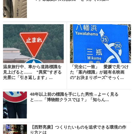
温泉旅行中、車から道路標識を
「完全に一致」 愛媛で見つけ
見上げると…… “異変”すぎる
た「案内標識」が超有名映画
光景に「引き返します」...
の“お決まりポーズ”そっく...
48年以上前の標識を手にした男性→よーく見る
と……「博物館クラスでは？」「知らん...
【西野亮廣】つくりたいものを追求できる環境の作
り方とは