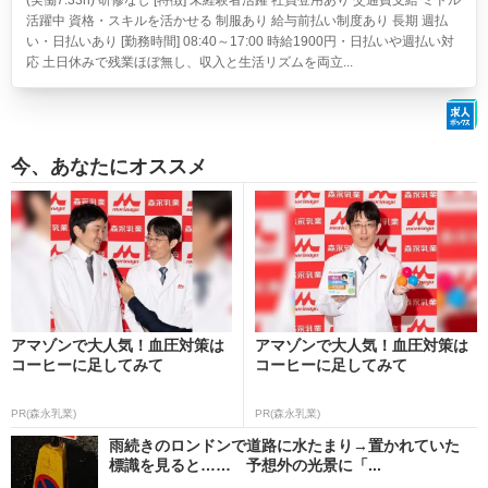
(実働7.33h) 研修なし [特徴] 未経験者活躍 社員登用あり 交通費支給 ミドル
活躍中 資格・スキルを活かせる 制服あり 給与前払い制度あり 長期 週払
い・日払いあり [勤務時間] 08:40～17:00 時給1900円・日払いや週払い対
応 土日休みで残業ほぼ無し、収入と生活リズムを両立...
今、あなたにオススメ
アマゾンで大人気！血圧対策は
アマゾンで大人気！血圧対策は
コーヒーに足してみて
コーヒーに足してみて
PR(森永乳業)
PR(森永乳業)
雨続きのロンドンで道路に水たまり→置かれていた
標識を見ると…… 予想外の光景に「...