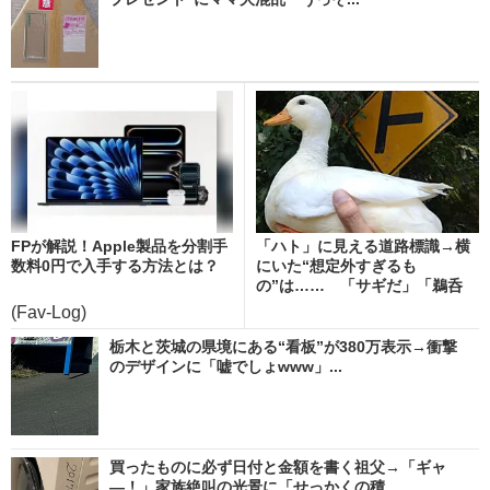
FPが解説！Apple製品を分割手
「ハト」に見える道路標識→横
数料0円で入手する方法とは？
にいた“想定外すぎるも
の”は…… 「サギだ」「鵜呑
み...
(Fav-Log)
栃木と茨城の県境にある“看板”が380万表示→衝撃
のデザインに「嘘でしょwww」...
買ったものに必ず日付と金額を書く祖父→「ギャ
―！」家族絶叫の光景に「せっかくの積...