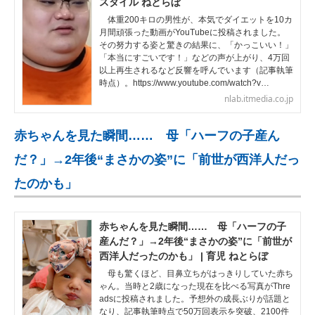
スタイル ねとらぼ
体重200キロの男性が、本気でダイエットを10カ
月間頑張った動画がYouTubeに投稿されました。
その努力する姿と驚きの結果に、「かっこいい！」
「本当にすごいです！」などの声が上がり、4万回
以上再生されるなど反響を呼んでいます（記事執筆
時点）。https://www.youtube.com/watch?v…
nlab.itmedia.co.jp
赤ちゃんを見た瞬間…… 母「ハーフの子産ん
だ？」→2年後“まさかの姿”に「前世が西洋人だっ
たのかも」
赤ちゃんを見た瞬間…… 母「ハーフの子
産んだ？」→2年後“まさかの姿”に「前世が
西洋人だったのかも」 | 育児 ねとらぼ
母も驚くほど、目鼻立ちがはっきりしていた赤ち
ゃん。当時と2歳になった現在を比べる写真がThre
adsに投稿されました。予想外の成長ぶりが話題と
なり、記事執筆時点で50万回表示を突破、2100件