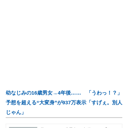
企業向けIT製品の総合サイト
IT製品の技術・比較・事例
製造業のIT導入・活用を支援
モノづくり技術者専門サイト
エレクトロニクス専門サイト
電子設計の基本と応用
エネルギーの専門メディア
幼なじみの16歳男女→4年後…… 「うわっ！？」
建設×テクノロジーの最前線
予想を超える“大変身”が937万表示「すげぇ。別人
ちょっと気になるネットの話題
じゃん」