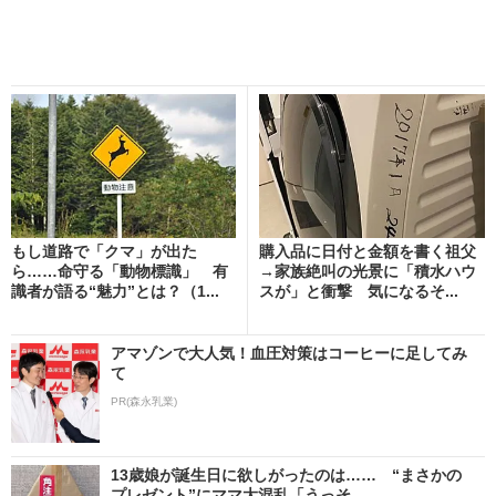
もし道路で「クマ」が出た
購入品に日付と金額を書く祖父
ら……命守る「動物標識」 有
→家族絶叫の光景に「積水ハウ
識者が語る“魅力”とは？（1...
スが」と衝撃 気になるそ...
アマゾンで大人気！血圧対策はコーヒーに足してみ
て
PR(森永乳業)
13歳娘が誕生日に欲しがったのは…… “まさかの
プレゼント”にママ大混乱「うっそ...