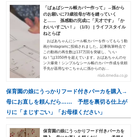
「ばぁばシール帳カバー作って」→孫から
のお願いに73歳祖母が布を縫っていく
と…… 孫感動の完成に「天才です」「か
わいいすごい！」（1/3） | ライフスタイル
ねとらぼ
おばあちゃんにシール帳カバーを作ってもらう動
画がInstagramに投稿されました。記事執筆時点で
この動画の再生数は137万回を突破し、“いい
ね！”は3350件を超えています。おばあちゃんのセ
ンス爆発！シンプルなシール帳のカバー作成を依頼
手先が器用なやこちゃんに孫からのお…
nlab.itmedia.co.jp
保育園の娘にうっかりフード付きパーカを購入→
母にお直しを頼んだら…… 予想を裏切る仕上が
りに「まじすごい」「お母様ください」
保育園の娘にうっかりフード付きパーカを