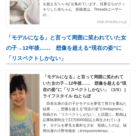
を超える”いいね”を集めています。目鼻立ちがクッ
キリした赤ちゃん 投稿者は、Threadsユーザー
の…
nlab.itmedia.co.jp
「モデルになる」と言って周囲に笑われていた女
の子→12年後…… 想像を超える“現在の姿”に
「リスペクトしかない」
「モデルになる」と言って周囲に笑われて
いた女の子→12年後…… 想像を超える“現
在の姿”に「リスペクトしかない」（1/3） |
ライフスタイル ねとらぼ
田舎出身の女の子がモデルを夢見て努力を重ねた
結果……。想像を超える“現在の姿”がInstagramに
投稿され「リスペクトしかない」と話題に。動画は
記事執筆時点で22万8000回以上再生されていま
す。モデルを夢見る素朴な少女 投稿したのは、福
岡出身の小野寺南友（＠miyuonoderaa）…