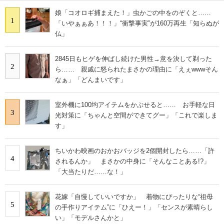
娘「コオロギ捕まえた！」虫かごの中をのぞくと……
1
「いやぁぁあ！！！」“衝撃事実”が160万再生「知らぬが
仏」
2845日もヒゲを伸ばし続けた男性→意を決して剃った
2
ら…… 親戚に怒られたまさかの理由に「えぇwwwそん
なぁ」「どんまいです」
室外機に100均アイテムをかぶせると…… お手軽な日
3
光対策に「ちゃんと空間ができてグー」「これで楽しま
す」
ちいかわ映画のおかおバッジを2個開封したら……「許
4
されるんか」 まさかの中身に「そんなことある!?」
「大当たりだ……な！」
花嫁「自慢していいですか」 着物にぴったりな“祖母
5
の手作りアイテム”に「ひえー！」「センスが素晴らし
い」「モデルさんかと」