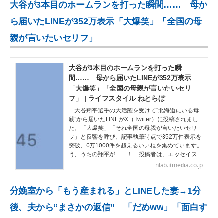
大谷が3本目のホームランを打った瞬間…… 母か
ら届いたLINEが352万表示「大爆笑」「全国の母
親が言いたいセリフ」
大谷が3本目のホームランを打った瞬
間…… 母から届いたLINEが352万表示
「大爆笑」「全国の母親が言いたいセリ
フ」 | ライフスタイル ねとらぼ
大谷翔平選手の大活躍を受けて“北海道にいる母
親”から届いたLINEがX（Twitter）に投稿されまし
た。「大爆笑」「それ全国の母親が言いたいセリ
フ」と反響を呼び、記事執筆時点で352万件表示を
突破、6万1000件を超えるいいねを集めています。
う、うちの翔平が……！ 投稿者は、エッセイス…
nlab.itmedia.co.jp
分娩室から「もう産まれる」とLINEした妻→1分
後、夫から“まさかの返信” 「だめww」「面白す