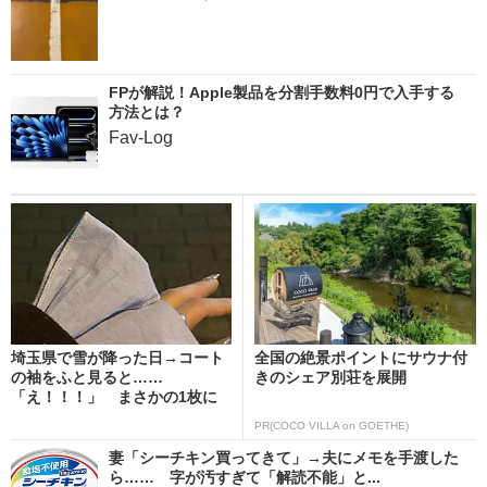
FPが解説！Apple製品を分割手数料0円で入手する
方法とは？
Fav-Log
埼玉県で雪が降った日→コート
全国の絶景ポイントにサウナ付
の袖をふと見ると……
きのシェア別荘を展開
「え！！！」 まさかの1枚に
「教...
PR(COCO VILLA on GOETHE)
妻「シーチキン買ってきて」→夫にメモを手渡した
ら…… 字が汚すぎて「解読不能」と...