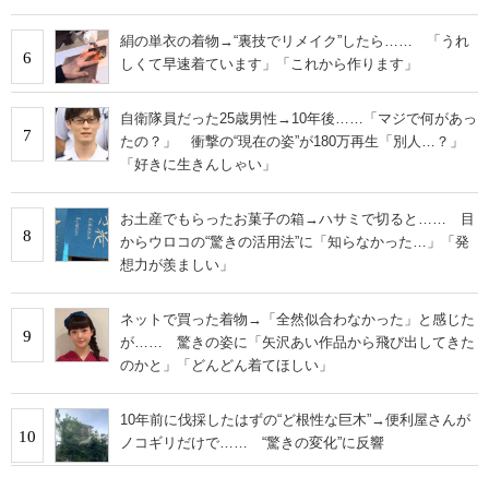
絹の単衣の着物→“裏技でリメイク”したら…… 「うれ
6
しくて早速着ています」「これから作ります」
自衛隊員だった25歳男性→10年後……「マジで何があっ
7
たの？」 衝撃の“現在の姿”が180万再生「別人…？」
「好きに生きんしゃい」
お土産でもらったお菓子の箱→ハサミで切ると…… 目
8
からウロコの“驚きの活用法”に「知らなかった…」「発
想力が羨ましい」
ネットで買った着物→「全然似合わなかった」と感じた
9
が…… 驚きの姿に「矢沢あい作品から飛び出してきた
のかと」「どんどん着てほしい」
10年前に伐採したはずの“ど根性な巨木”→便利屋さんが
10
ノコギリだけで…… “驚きの変化”に反響