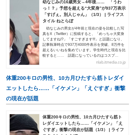
幼なじみの16歳男女→4年後…… 「うわ
っ！？」予想を超える“大変身”が937万表示
「すげぇ。別人じゃん」（1/3） | ライフス
タイル ねとらぼ
幼なじみの男女が4年前と現在の姿を比較した写
真をX（Twitter）に投稿すると、「めっちゃ大変身
してますね!?」「すごすぎます!!!」と話題になり、
記事執筆時点で937万4000件表示を突破、8万件を
超えるいいねを集めています。学生時代と現在を比
較すると…… 話題になっているのはコスプ…
nlab.itmedia.co.jp
体重200キロの男性、10カ月ひたすら筋トレダイ
エットしたら……「イケメン」「えぐすぎ」衝撃
の現在が話題
体重200キロの男性、10カ月ひたすら筋ト
レダイエットしたら……「イケメン」「え
ぐすぎ」衝撃の現在が話題（1/3） | ライフ