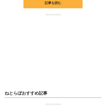
記事を読む
ITの今と未来を見通す
advertisement
スマホと通信の最新トレンド
進化するPCとデバイスの未来
好きが集まる 比べて選べる
ビジネスと働き方のヒント
AI活用のいまが分かる
企業ITのトレンドを詳説
経営リーダーのコミュニティ
マーケ×ITの今がよく分かる
ねとらぼおすすめ記事
ITエンジニア向け専門サイト
advertisement