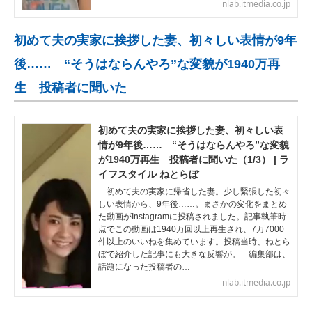
nlab.itmedia.co.jp
初めて夫の実家に挨拶した妻、初々しい表情が9年
後…… “そうはならんやろ”な変貌が1940万再
生 投稿者に聞いた
初めて夫の実家に挨拶した妻、初々しい表
情が9年後…… “そうはならんやろ”な変貌
が1940万再生 投稿者に聞いた（1/3） | ラ
イフスタイル ねとらぼ
初めて夫の実家に帰省した妻。少し緊張した初々
しい表情から、9年後……。まさかの変化をまとめ
た動画がInstagramに投稿されました。記事執筆時
点でこの動画は1940万回以上再生され、7万7000
件以上のいいねを集めています。投稿当時、ねとら
ぼで紹介した記事にも大きな反響が。 編集部は、
話題になった投稿者の…
nlab.itmedia.co.jp