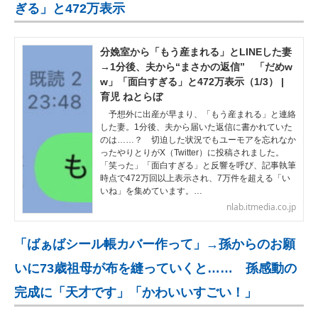
ぎる」と472万表示
分娩室から「もう産まれる」とLINEした妻
→1分後、夫から“まさかの返信” 「だめw
w」「面白すぎる」と472万表示（1/3） |
育児 ねとらぼ
予想外に出産が早まり、「もう産まれる」と連絡
した妻。1分後、夫から届いた返信に書かれていた
のは……？ 切迫した状況でもユーモアを忘れなか
ったやりとりがX（Twitter）に投稿されました。
「笑った」「面白すぎる」と反響を呼び、記事執筆
時点で472万回以上表示され、7万件を超える「い
いね」を集めています。…
nlab.itmedia.co.jp
「ばぁばシール帳カバー作って」→孫からのお願
いに73歳祖母が布を縫っていくと…… 孫感動の
完成に「天才です」「かわいいすごい！」