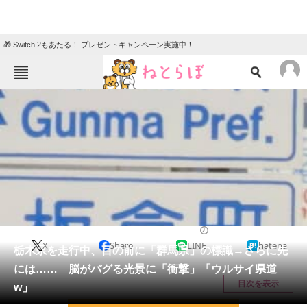
🎁 Switch 2もあたる！ プレゼントキャンペーン実施中！
ねとらぼメニュー
TOP
ニュース
エンタメ
クイズ
グルメ
地域
住まい
教育・育児
動物
リサーチ
ライフスタイル
2026/02/13 21:15（公開）
X
Share
LINE
hatena
会員記事
栃木県を走行中、目の前に「群馬県」の標識→さらに先
には…… 脳がバグる光景に「衝撃」「ウルサイ県道
メディア
目次を表示
w」
注目記事を集めた総合ページ