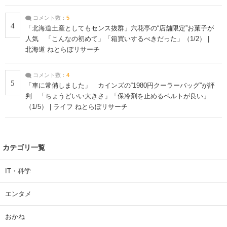
コメント数：
5
4
「北海道土産としてもセンス抜群」六花亭の“店舗限定”お菓子が
人気 「こんなの初めて」「箱買いするべきだった」（1/2） |
北海道 ねとらぼリサーチ
コメント数：
4
5
「車に常備しました」 カインズの“1980円クーラーバッグ”が評
判 「ちょうどいい大きさ」「保冷剤を止めるベルトが良い」
（1/5） | ライフ ねとらぼリサーチ
カテゴリ一覧
IT・科学
エンタメ
おかね