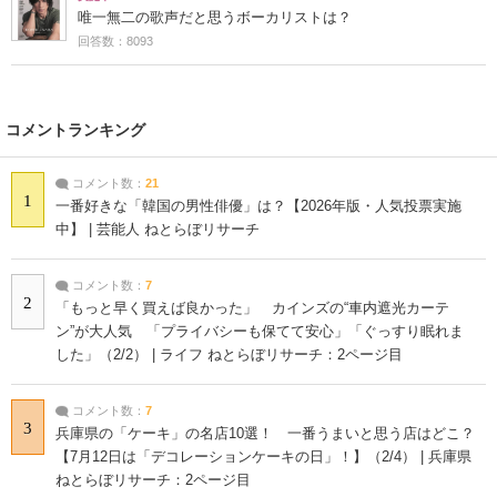
唯一無二の歌声だと思うボーカリストは？
回答数：8093
コメントランキング
コメント数：
21
1
一番好きな「韓国の男性俳優」は？【2026年版・人気投票実施
中】 | 芸能人 ねとらぼリサーチ
コメント数：
7
2
「もっと早く買えば良かった」 カインズの“車内遮光カーテ
ン”が大人気 「プライバシーも保てて安心」「ぐっすり眠れま
した」（2/2） | ライフ ねとらぼリサーチ：2ページ目
コメント数：
7
3
兵庫県の「ケーキ」の名店10選！ 一番うまいと思う店はどこ？
【7月12日は「デコレーションケーキの日」！】（2/4） | 兵庫県
ねとらぼリサーチ：2ページ目