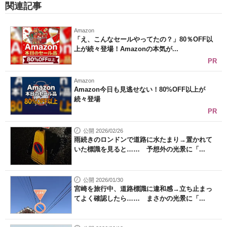
関連記事
Amazon
「え、こんなセールやってたの？」80％OFF以
上が続々登場！Amazonの本気が...
PR
Amazon
Amazon今日も見逃せない！80%OFF以上が
続々登場
PR
公開 2026/02/26
雨続きのロンドンで道路に水たまり→置かれて
いた標識を見ると…… 予想外の光景に「...
公開 2026/01/30
宮崎を旅行中、道路標識に違和感→立ち止まっ
てよく確認したら…… まさかの光景に「...