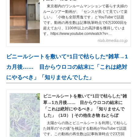
東京都内のワンルームマンションで暮らす夫婦の
ルームツアー動画が、「センスが良くて見ていて楽
しい」「小物も全部秀逸です」とYouTubeで話題
です。動画の再生数は記事執筆時点で6万2000回を
超えており、1100件以上の高評価を獲得していま
す。https://www.youtube.com/watch?v=…
nlab.itmedia.co.jp
ビニールシートを敷いて“1日で枯らした”雑草→1
カ月後…… 目からウロコの結末に「これは絶対
にやるべき」「知りませんでした」
ビニールシートを敷いて“1日で枯らした”雑
草→1カ月後…… 目からウロコの結末に
「これは絶対にやるべき」「知りませんで
した」（1/3） | その他生き物 ねとらぼ
太陽からの熱とビニールシートを利用して枯らし
た雑草の“その後”を検証する動画がYouTubeで話題
です。この動画の再生数は記事執筆時点で23万回