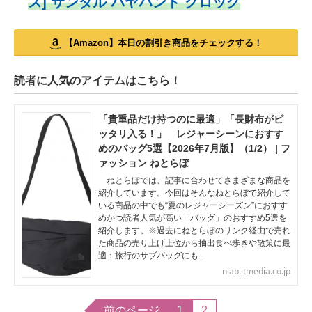
ス] サンダル バヤバンド クロッグ
【Amazon】本日の割引き商品をチェックする！
読者に人気のアイテムはこちら！
「貴重品だけ持つのに最適」「長財布がピ
ッタリ入る！」 レジャーシーンにおすす
めのバッグ5選【2026年7月版】（1/2） | フ
ァッション ねとらぼ
ねとらぼでは、記事に合わせてさまざまな商品を
紹介しています。今回はそんなねとらぼで紹介して
いる商品の中でも“夏のレジャーシーズン”におすす
めかつ読者人気が高い「バッグ」のおすすめ5選を
紹介します。※過去にねとらぼのリンク経由で売れ
た商品の売り上げ上位から抽出食べ歩きや散策に最
適：旅行のサブバッグにも…
nlab.itmedia.co.jp
前のページ
1
2