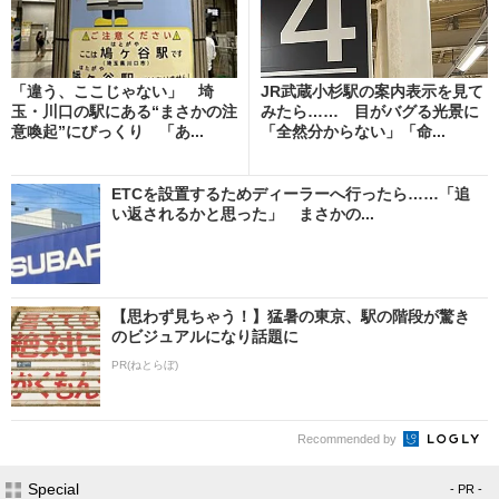
「違う、ここじゃない」 埼
JR武蔵小杉駅の案内表示を見て
玉・川口の駅にある“まさかの注
みたら…… 目がバグる光景に
意喚起”にびっくり 「あ...
「全然分からない」「命...
ETCを設置するためディーラーへ行ったら……「追
い返されるかと思った」 まさかの...
【思わず見ちゃう！】猛暑の東京、駅の階段が驚き
のビジュアルになり話題に
PR(ねとらぼ)
Recommended by
Special
- PR -