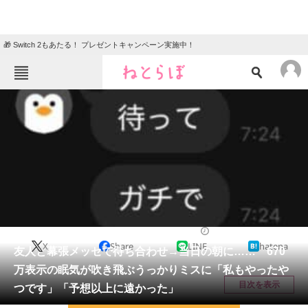
🎁 Switch 2もあたる！ プレゼントキャンペーン実施中！
ねとらぼメニュー
TOP
ニュース
エンタメ
クイズ
グルメ
地域
住まい
教育・育児
動物
リサーチ
電車
2026/02/15 10:00（公開）
X
Share
LINE
hatena
会員記事
友人と幕張メッセで待ち合わせ→当日の朝に…… 670
万表示の眠気が吹き飛ぶうっかりミスに「私もやったや
メディア
目次を表示
つです」「予想以上に遠かった」
注目記事を集めた総合ページ