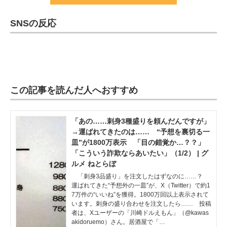
SNSの反応
この記事を読んだ人へおすすめ
「あの……刺身3種盛りを頼んだんですが」
→運ばれてきたのは…… “予想を裏切る一
皿”が1800万表示 「目の錯覚か…？？」
「こういう詐欺ならあいたい」（1/2） | グ
ルメ ねとらぼ
「刺身3品盛り」を注文したはずなのに……？
運ばれてきた“予想外の一皿”が、X（Twitter）で約1
7万件の“いいね”を獲得。1800万回以上表示されて
います。刺身の盛り合わせを注文したら…… 投稿
者は、Xユーザーの「川崎ドルえもん」（@kawas
akidoruemo）さん。居酒屋で「…