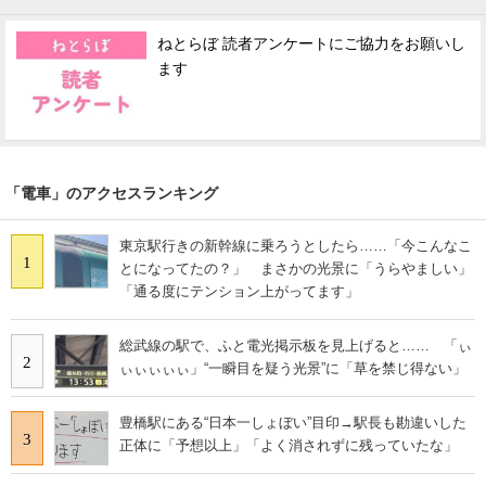
ねとらぼ 読者アンケートにご協力をお願いし
ます
「電車」のアクセスランキング
東京駅行きの新幹線に乗ろうとしたら……「今こんなこ
1
とになってたの？」 まさかの光景に「うらやましい」
「通る度にテンション上がってます」
総武線の駅で、ふと電光掲示板を見上げると…… 「ぃ
2
ぃぃぃぃぃ」“一瞬目を疑う光景”に「草を禁じ得ない」
豊橋駅にある“日本一しょぼい”目印→駅長も勘違いした
3
正体に「予想以上」「よく消されずに残っていたな」