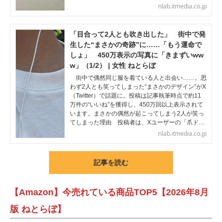
nlab.itmedia.co.jp
「目合って2人とも吹き出した」 街中で発
生した“まさかの奇跡”に……「もう運命で
しょ」 450万表示の写真に「きまずいww
w」（1/2） | 女性 ねとらぼ
街中で偶然同じ服を着ている人と出会い……。思
わず2人とも笑ってしまった“まさかのデザイン”がX
（Twitter）で話題に。投稿は記事執筆時点で約11
万件の“いいね”を獲得し、450万回以上表示されて
います。まさかの偶然が起こってしまう2人が笑っ
てしまった理由 投稿者は、Xユーザーの「爪ド…
nlab.itmedia.co.jp
記事を読む
【Amazon】今売れている商品TOP5【2026年8月
版 ねとらぼ】