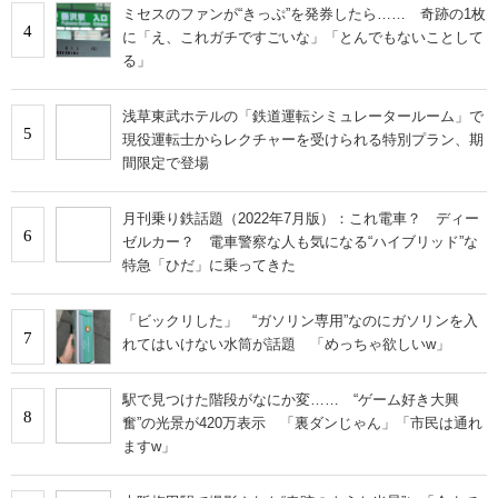
ミセスのファンが“きっぷ”を発券したら…… 奇跡の1枚
4
に「え、これガチですごいな」「とんでもないことして
る」
浅草東武ホテルの「鉄道運転シミュレータールーム」で
5
現役運転士からレクチャーを受けられる特別プラン、期
間限定で登場
月刊乗り鉄話題（2022年7月版）：これ電車？ ディー
6
ゼルカー？ 電車警察な人も気になる“ハイブリッド”な
特急「ひだ」に乗ってきた
「ビックリした」 “ガソリン専用”なのにガソリンを入
7
れてはいけない水筒が話題 「めっちゃ欲しいw」
駅で見つけた階段がなにか変…… “ゲーム好き大興
8
奮”の光景が420万表示 「裏ダンじゃん」「市民は通れ
ますw」