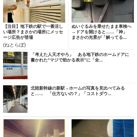
【注目】地下鉄の駅で一番涼し
ぬいぐるみを乗せたまま車検へ
い場所？まさかの場所にメッセ
→ドアを開けると……「神」
ージ広告が登場
まさかの光景が「解ってる...
(ねとらぼ)
「考えた人天才やろ」 ある地下鉄のホームドアに
書かれた“マジで助かる表示”に「全...
北陸新幹線の新駅→ホームの写真を見比べてみる
と…… 「仕方ないの？」「コストダウ...