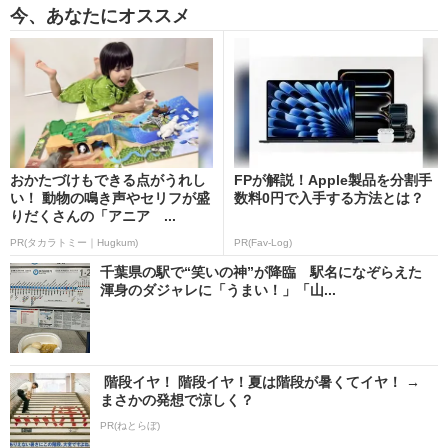
今、あなたにオススメ
おかたづけもできる点がうれし
FPが解説！Apple製品を分割手
い！ 動物の鳴き声やセリフが盛
数料0円で入手する方法とは？
りだくさんの「アニア ...
PR(タカラトミー｜Hugkum)
PR(Fav-Log)
千葉県の駅で“笑いの神”が降臨 駅名になぞらえた
渾身のダジャレに「うまい！」「山...
階段イヤ！ 階段イヤ！夏は階段が暑くてイヤ！ →
まさかの発想で涼しく？
PR(ねとらぼ)