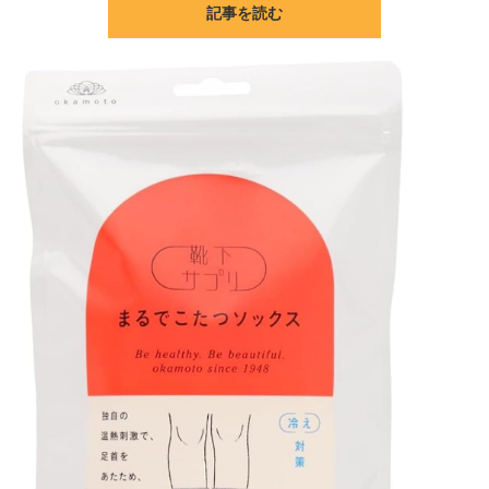
記事を読む
ITの今と未来を見通す
スマホと通信の最新トレンド
進化するPCとデバイスの未来
好きが集まる 比べて選べる
ビジネスと働き方のヒント
AI活用のいまが分かる
企業ITのトレンドを詳説
経営リーダーのコミュニティ
マーケ×ITの今がよく分かる
ITエンジニア向け専門サイト