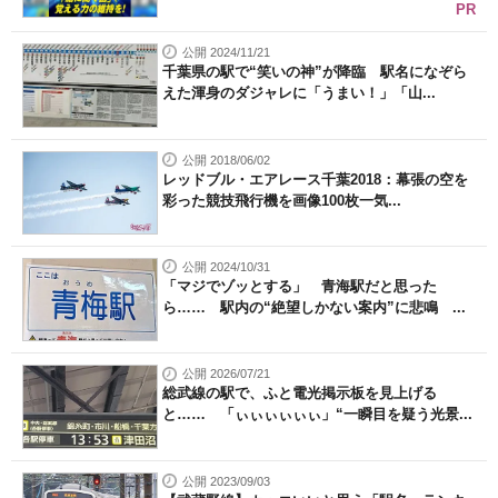
PR
公開 2024/11/21
千葉県の駅で“笑いの神”が降臨 駅名になぞら
えた渾身のダジャレに「うまい！」「山...
公開 2018/06/02
レッドブル・エアレース千葉2018：幕張の空を
彩った競技飛行機を画像100枚一気...
公開 2024/10/31
「マジでゾッとする」 青海駅だと思った
ら…… 駅内の“絶望しかない案内”に悲鳴 ...
公開 2026/07/21
総武線の駅で、ふと電光掲示板を見上げる
と…… 「ぃぃぃぃぃぃ」“一瞬目を疑う光景...
公開 2023/09/03