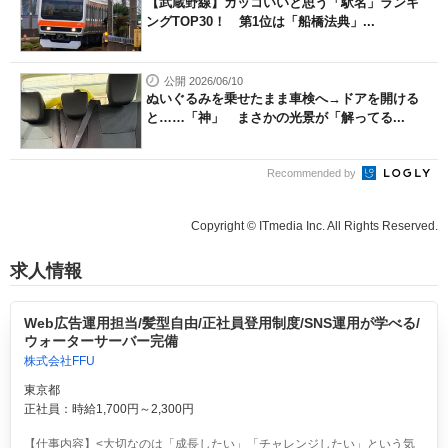
【武蔵野線】カッコいいと思う「駅名」ランキ
ングTOP30！ 第1位は「船橋法典」...
公開 2026/06/10
ぬいぐるみを乗せたまま車検へ→ドアを開ける
と……「神」 まさかの光景が「解ってる...
Recommended by
Copyright © ITmedia Inc. All Rights Reserved.
求人情報
Web広告運用担当/髪型自由/正社員登用制度/SNS運用が学べる/
ウォーターサーバー完備
株式会社FFU
東京都
正社員：時給1,700円～2,300円
【仕事内容】<大切なのは「成長したい」「チャレンジしたい」という気