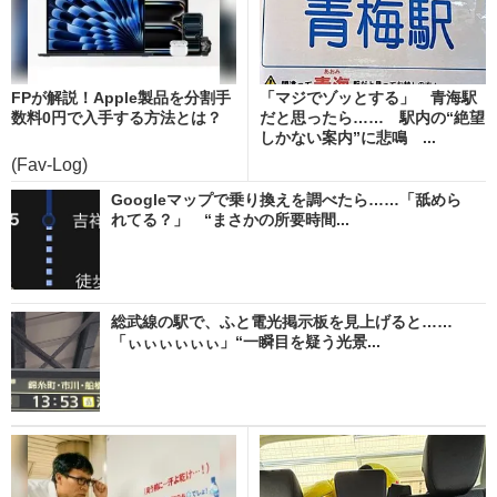
FPが解説！Apple製品を分割手
「マジでゾッとする」 青海駅
数料0円で入手する方法とは？
だと思ったら…… 駅内の“絶望
しかない案内”に悲鳴 ...
(Fav-Log)
Googleマップで乗り換えを調べたら……「舐めら
れてる？」 “まさかの所要時間...
総武線の駅で、ふと電光掲示板を見上げると……
「ぃぃぃぃぃぃ」“一瞬目を疑う光景...