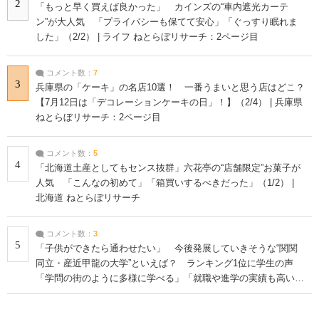
2
「もっと早く買えば良かった」 カインズの“車内遮光カーテ
ン”が大人気 「プライバシーも保てて安心」「ぐっすり眠れま
した」（2/2） | ライフ ねとらぼリサーチ：2ページ目
コメント数：
7
3
兵庫県の「ケーキ」の名店10選！ 一番うまいと思う店はどこ？
【7月12日は「デコレーションケーキの日」！】（2/4） | 兵庫県
ねとらぼリサーチ：2ページ目
コメント数：
5
4
「北海道土産としてもセンス抜群」六花亭の“店舗限定”お菓子が
人気 「こんなの初めて」「箱買いするべきだった」（1/2） |
北海道 ねとらぼリサーチ
コメント数：
3
5
「子供ができたら通わせたい」 今後発展していきそうな“関関
同立・産近甲龍の大学”といえば？ ランキング1位に学生の声
「学問の街のように多様に学べる」「就職や進学の実績も高い」
| 大学 ねとらぼリサーチ