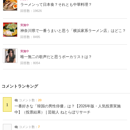
ラーメンって日本食？それとも中華料理？
回答数：19626
実施中
神奈川県で一番うまいと思う「横浜家系ラーメン店」はどこ？
回答数：8495
実施中
唯一無二の歌声だと思うボーカリストは？
回答数：8054
コメントランキング
コメント数：
20
1
一番好きな「韓国の男性俳優」は？【2026年版・人気投票実施
中】（投票結果） | 芸能人 ねとらぼリサーチ
コメント数：
7