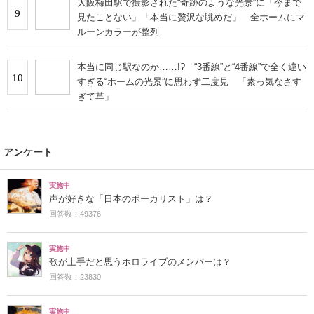
大阪梅田駅で撮影された“奇跡のような光景”に「今まで
9
見たことない」「本当に贅沢な眺めだ」 全ホームにマ
ルーンカラーが整列
本当に同じ駅なのか……!? “3番線”と“4番線”で全く違い
10
すぎる“ホームの光景”に思わず二度見 「素っ気なさす
ぎて草」
アンケート
実施中
声が好きな「日本のボーカリスト」は？
回答数：49376
実施中
歌が上手だと思うホロライブのメンバーは？
回答数：23830
実施中